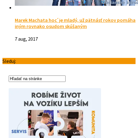
Marek Machata hocˊ je mladý, už pätnásť rokov pomáha
iným rovnako osudom skúšaným
7 aug, 2017
Sleduj: