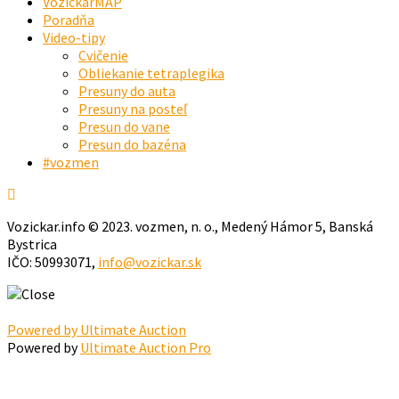
VozickarMAP
Poradňa
Video-tipy
Cvičenie
Obliekanie tetraplegika
Presuny do auta
Presuny na posteľ
Presun do vane
Presun do bazéna
#vozmen
Vozickar.info © 2023. vozmen, n. o., Medený Hámor 5, Banská
Bystrica
IČO: 50993071,
info@vozickar.sk
Powered by Ultimate Auction
Powered by
Ultimate Auction Pro