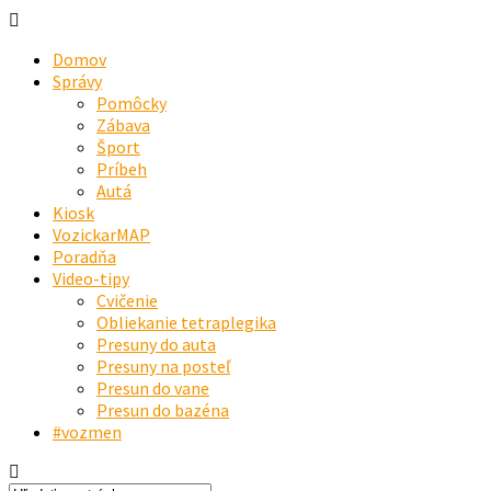
Domov
Správy
Pomôcky
Zábava
Šport
Príbeh
Autá
Kiosk
VozickarMAP
Poradňa
Video-tipy
Cvičenie
Obliekanie tetraplegika
Presuny do auta
Presuny na posteľ
Presun do vane
Presun do bazéna
#vozmen