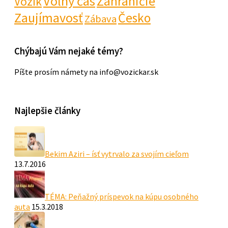
Voľný čas
Zahraničie
Vozík
Zaujímavosť
Česko
Zábava
Chýbajú Vám nejaké témy?
Píšte prosím námety na info@vozickar.sk
Najlepšie články
Bekim Aziri – ísť vytrvalo za svojím cieľom
13.7.2016
TÉMA: Peňažný príspevok na kúpu osobného
auta
15.3.2018