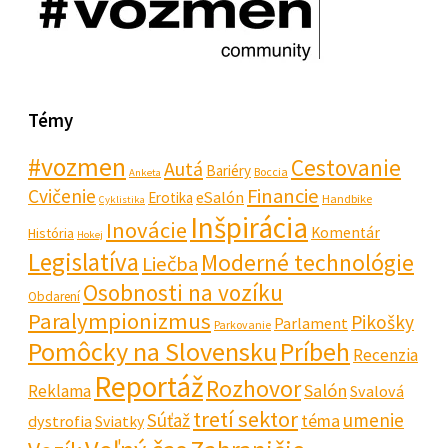
Témy
#vozmen
Cestovanie
Autá
Bariéry
Boccia
Anketa
Financie
Cvičenie
eSalón
Erotika
Handbike
Cyklistika
Inšpirácia
Inovácie
Komentár
História
Hokej
Legislatíva
Moderné technológie
Liečba
Osobnosti na vozíku
Obdarení
Paralympionizmus
Pikošky
Parlament
Parkovanie
Pomôcky na Slovensku
Príbeh
Recenzia
Reportáž
Rozhovor
Salón
Reklama
Svalová
tretí sektor
Súťaž
umenie
téma
dystrofia
Sviatky