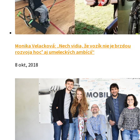
Monika Velacková: „Nech vidia, že vozík nie je brzdou
rozvoja hocꞌ aj umeleckých ambícií“
8 okt, 2018