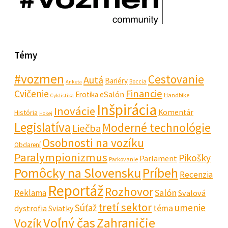
Témy
#vozmen
Cestovanie
Autá
Bariéry
Boccia
Anketa
Financie
Cvičenie
eSalón
Erotika
Handbike
Cyklistika
Inšpirácia
Inovácie
Komentár
História
Hokej
Legislatíva
Moderné technológie
Liečba
Osobnosti na vozíku
Obdarení
Paralympionizmus
Pikošky
Parlament
Parkovanie
Pomôcky na Slovensku
Príbeh
Recenzia
Reportáž
Rozhovor
Salón
Reklama
Svalová
tretí sektor
Súťaž
umenie
téma
dystrofia
Sviatky
Voľný čas
Zahraničie
Vozík