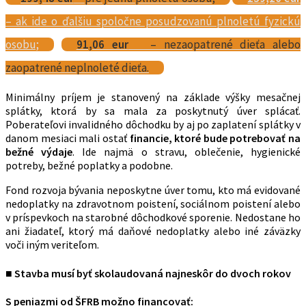
– ak ide o ďalšiu spoločne posudzovanú plnoletú fyzickú
osobu;
91,06 eur
– nezaopatrené dieťa alebo
zaopatrené neplnoleté dieťa.
Minimálny príjem je stanovený na základe výšky mesačnej
splátky, ktorá by sa mala za poskytnutý úver splácať.
Poberateľovi invalidného dôchodku by aj po zaplatení splátky v
danom mesiaci mali ostať
financie, ktoré bude potrebovať na
bežné výdaje
. Ide najmä o stravu, oblečenie, hygienické
potreby, bežné poplatky a podobne.
Fond rozvoja bývania neposkytne úver tomu, kto má evidované
nedoplatky na zdravotnom poistení, sociálnom poistení alebo
v príspevkoch na starobné dôchodkové sporenie. Nedostane ho
ani žiadateľ, ktorý má daňové nedoplatky alebo iné záväzky
voči iným veriteľom.
■ Stavba musí byť skolaudovaná najneskôr do dvoch rokov
S peniazmi od ŠFRB možno financovať: