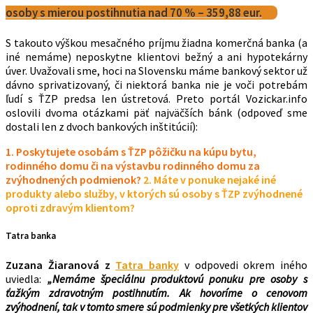
osoby s mierou postihnutia nad 70 % – 359,88 eur.
S takouto výškou mesačného príjmu žiadna komerčná banka (a
iné nemáme) neposkytne klientovi bežný a ani hypotekárny
úver. Uvažovali sme, hoci na Slovensku máme bankový sektor už
dávno sprivatizovaný, či niektorá banka nie je voči potrebám
ľudí s ŤZP predsa len ústretová. Preto portál Vozickar.info
oslovili dvoma otázkami päť najväčších bánk (odpoveď sme
dostali len z dvoch bankových inštitúcií):
1.
P
oskytujete osobám s ŤZP pôžičku na kúpu bytu,
rodinného domu či na výstavbu rodinného domu za
zvýhodnených podmienok?
2.
Máte v ponuke nejaké iné
produkty alebo služby, v ktorých sú osoby s ŤZP zvýhodnené
oproti zdravým klientom?
Tatra banka
Zuzana Žiaranová z
Tatra banky
v odpovedi okrem iného
uviedla:
„Nemáme špeciálnu produktovú ponuku pre osoby s
ťažkým zdravotným postihnutím. Ak hovoríme o cenovom
zvýhodnení, tak v tomto smere sú podmienky pre všetkých klientov