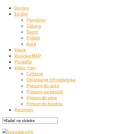
Domov
Správy
Pomôcky
Zábava
Šport
Príbeh
Autá
Kiosk
VozickarMAP
Poradňa
Video-tipy
Cvičenie
Obliekanie tetraplegika
Presuny do auta
Presuny na posteľ
Presun do vane
Presun do bazéna
#vozmen