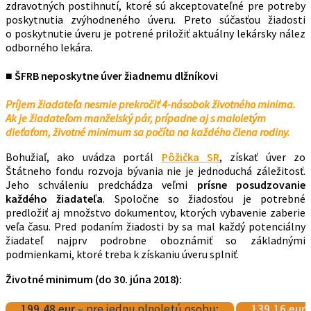
zdravotných postihnutí, ktoré sú akceptovateľné pre potreby
poskytnutia zvýhodneného úveru. Preto súčasťou žiadosti
o poskytnutie úveru je potrené priložiť aktuálny lekársky nález
odborného lekára.
■ ŠFRB neposkytne úver žiadnemu dlžníkovi
Príjem žiadateľa nesmie prekročiť 4-násobok životného minima.
Ak je žiadateľom manželský pár, prípadne aj s maloletým
dieťaťom, životné minimum sa počíta na každého člena rodiny.
Bohužiaľ, ako uvádza portál
Pôžička SR
, získať úver zo
Štátneho fondu rozvoja bývania nie je jednoduchá záležitosť.
Jeho schváleniu predchádza veľmi
prísne posudzovanie
každého žiadateľa
. Spoločne so žiadosťou je potrebné
predložiť aj množstvo dokumentov, ktorých vybavenie zaberie
veľa času. Pred podaním žiadosti by sa mal každý potenciálny
žiadateľ najprv podrobne oboznámiť so základnými
podmienkami, ktoré treba k získaniu úveru splniť.
Životné minimum (do 30. júna 2018):
199,48 eur
– pre jednu plnoletú osobu;
139,16 eur