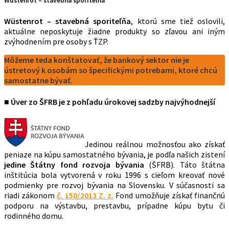
Wüstenrot – stavebná sporiteľňa
Wüstenrot – stavebná sporiteľňa
, ktorú sme tiež oslovili,
aktuálne neposkytuje žiadne produkty so zľavou ani iným
zvýhodnením pre osoby s ŤZP.
Môžeme teda konštatovať, že bankový sektor nie je
ústretový k osobám so špecifickými potrebami, ktoré chcú
samostatne bývať.
■ Úver zo ŠFRB je z pohľadu úrokovej sadzby najvýhodnejší
Jedinou reálnou možnosťou ako získať
peniaze na kúpu samostatného bývania, je podľa našich zistení
jedine Štátny fond rozvoja bývania
(ŠFRB). Táto štátna
inštitúcia bola vytvorená v roku 1996 s cieľom kreovať nové
podmienky pre rozvoj bývania na Slovensku. V súčasnosti sa
riadi zákonom
č. 150/2013 Z. z.
Fond umožňuje získať finančnú
podporu na výstavbu, prestavbu, prípadne kúpu bytu či
rodinného domu.