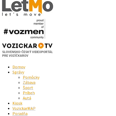
Domov
Správy
Pomôcky
Zábava
Šport
Príbeh
Autá
Kiosk
VozickarMAP
Poradňa