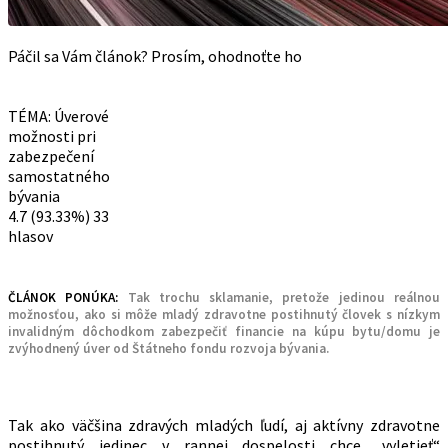
Páčil sa Vám článok? Prosím, ohodnoťte ho
TÉMA: Úverové
možnosti pri
zabezpečení
samostatného
bývania
4.7
(93.33%)
33
hlasov
ČLÁNOK PONÚKA:
Tak trochu sklamanie, pretože jedinou reálnou
možnosťou, ako si môže mladý zdravotne postihnutý človek s nízkym
invalidným dôchodkom zabezpečiť financie na kúpu bytu/domu je
zvýhodnený úver od Štátneho fondu rozvoja bývania.
Tak ako väčšina zdravých mladých ľudí, aj aktívny zdravotne
postihnutý jedinec v rannej dospelosti chce „vyletieť“