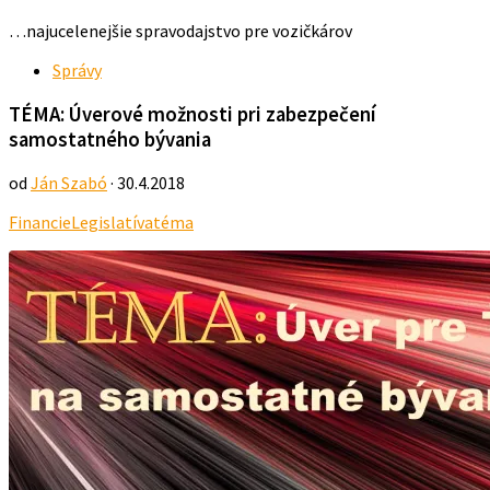
…najucelenejšie spravodajstvo pre vozičkárov
Správy
TÉMA: Úverové možnosti pri zabezpečení
samostatného bývania
od
Ján Szabó
· 30.4.2018
Financie
Legislatíva
téma