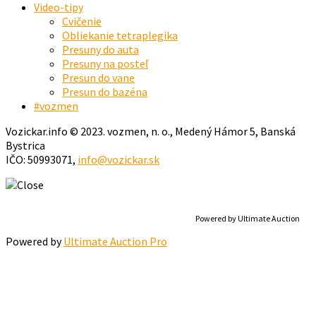
Video-tipy
Cvičenie
Obliekanie tetraplegika
Presuny do auta
Presuny na posteľ
Presun do vane
Presun do bazéna
#vozmen
Vozickar.info © 2023. vozmen, n. o., Medený Hámor 5, Banská
Bystrica
IČO: 50993071,
info@vozickar.sk
Powered by Ultimate Auction
Powered by
Ultimate Auction Pro