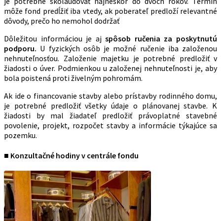
je potrebné skolaudovať najneskôr do dvoch rokov. Termín
môže fond predĺžiť iba vtedy, ak poberateľ predloží relevantné
dôvody, prečo ho nemohol dodržať
Dôležitou informáciou je aj
spôsob ručenia za poskytnutú
podporu.
U fyzických osôb je možné ručenie iba založenou
nehnuteľnosťou. Založenie majetku je potrebné predložiť v
žiadosti o úver. Podmienkou u založenej nehnuteľnosti je, aby
bola poistená proti živelným pohromám.
Ak ide o financovanie stavby alebo prístavby rodinného domu,
je potrebné predložiť všetky údaje o plánovanej stavbe. K
žiadosti by mal žiadateľ predložiť právoplatné stavebné
povolenie, projekt, rozpočet stavby a informácie týkajúce sa
pozemku.
■ Konzultačné hodiny v centrále fondu