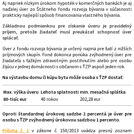
Aj napriek nízkym úrokom hypoték v komerčných bankách je aj
naďalej úver zo Štátneho fondu rozvoja bývania v súčasnosti
prakticky najlepší spôsob financovania vlastného bývania.
Základnou podmienkou pre získanie úveru je pravidelný
príjem, pretože žiadateľ musí preukázať schopnosť úver
splácať.
Úver z fondu rozvoja bývania je určený najmä pre ľudí z nižších
príjmových skupín. Fond dokonca ponúka zvýhodnený úver pre
žiadateľa s ťažkým zdravotným postihnutím alebo pre osobu
žijúcu v jednej domácnosti s občanom s ŤZP aspoň jeden rok.
Na výstavbu domu či kúpu bytu môže osoba s ŤZP dostať:
Max. výška úveru
Lehota splatnosti
min. mesačná splátka
80-tisíc eur
40 rokov
202,28 eur
Oproti štandardnej úrokovej sadzbe 2 percentá je úver pre
osobu s ŤZP zvýhodnený úrokovou sadzbou 1 percento.
Príloha č. 1
v zákone č. 150/2013 uvádza presný zoznam