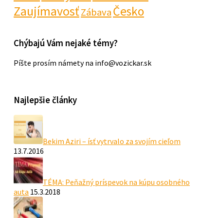
Zaujímavosť
Česko
Zábava
Chýbajú Vám nejaké témy?
Píšte prosím námety na info@vozickar.sk
Najlepšie články
Bekim Aziri – ísť vytrvalo za svojím cieľom
13.7.2016
TÉMA: Peňažný príspevok na kúpu osobného
auta
15.3.2018