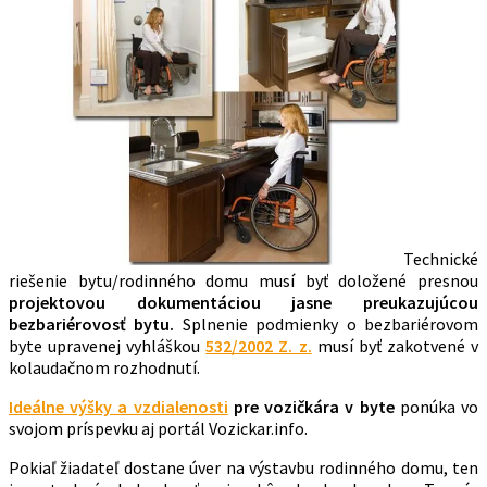
Technické
riešenie bytu/rodinného domu musí byť doložené presnou
projektovou dokumentáciou jasne preukazujúcou
bezbariérovosť bytu.
Splnenie podmienky o bezbariérovom
byte upravenej vyhláškou
532/2002 Z. z.
musí byť zakotvené v
kolaudačnom rozhodnutí.
Ideálne výšky a vzdialenosti
pre vozičkára v byte
ponúka vo
svojom príspevku aj portál Vozickar.info.
Pokiaľ žiadateľ dostane úver na výstavbu rodinného domu, ten