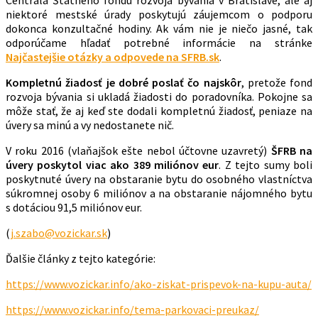
Centrála Štátneho fondu rozvoja bývania v Bratislave, ale aj
niektoré mestské úrady poskytujú záujemcom o podporu
dokonca konzultačné hodiny. Ak vám nie je niečo jasné, tak
odporúčame hľadať potrebné informácie na stránke
Najčastejšie otázky a odpovede na SFRB.sk
.
Kompletnú žiadosť je dobré poslať čo najskôr
, pretože fond
rozvoja bývania si ukladá žiadosti do poradovníka. Pokojne sa
môže stať, že aj keď ste dodali kompletnú žiadosť, peniaze na
úvery sa minú a vy nedostanete nič.
V roku 2016 (vlaňajšok ešte nebol účtovne uzavretý)
ŠFRB na
úvery poskytol viac ako 389 miliónov eur
. Z tejto sumy boli
poskytnuté úvery na obstaranie bytu do osobného vlastníctva
súkromnej osoby 6 miliónov a na obstaranie nájomného bytu
s dotáciou 91,5 miliónov eur.
(
j.szabo@vozickar.sk
)
Ďalšie články z tejto kategórie:
https://www.vozickar.info/ako-ziskat-prispevok-na-kupu-auta/
https://www.vozickar.info/tema-parkovaci-preukaz/