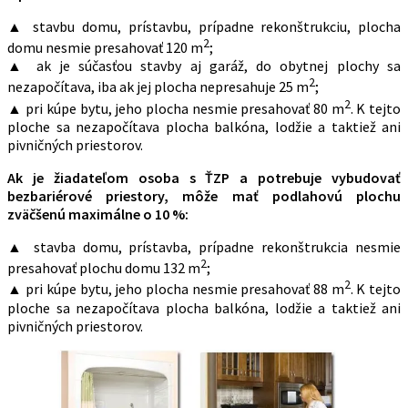
▲ stavbu domu, prístavbu, prípadne rekonštrukciu, plocha
2
domu nesmie presahovať 120 m
;
▲ ak je súčasťou stavby aj garáž, do obytnej plochy sa
2
nezapočítava, iba ak jej plocha nepresahuje 25 m
;
2
▲ pri kúpe bytu, jeho plocha nesmie presahovať 80 m
. K tejto
ploche sa nezapočítava plocha balkóna, lodžie a taktiež ani
pivničných priestorov.
Ak je žiadateľom osoba s ŤZP a potrebuje vybudovať
bezbariérové priestory, môže mať podlahovú plochu
zväčšenú maximálne o 10 %:
▲ stavba domu, prístavba, prípadne rekonštrukcia nesmie
2
presahovať plochu domu 132 m
;
2
▲ pri kúpe bytu, jeho plocha nesmie presahovať 88 m
. K tejto
ploche sa nezapočítava plocha balkóna, lodžie a taktiež ani
pivničných priestorov.