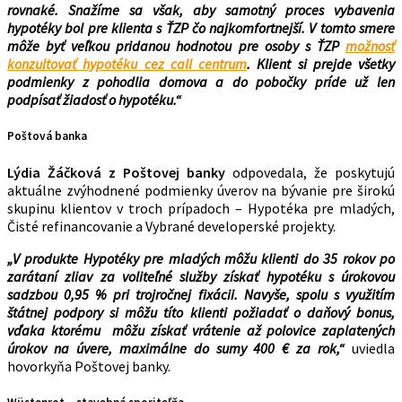
rovnaké. Snažíme sa však, aby samotný proces vybavenia
hypotéky bol pre klienta s ŤZP čo najkomfortnejší. V tomto smere
môže byť veľkou pridanou hodnotou pre osoby s ŤZP
možnosť
konzultovať hypotéku cez call centrum
. Klient si prejde všetky
podmienky z pohodlia domova a do pobočky príde už len
podpísať žiadosť o hypotéku.“
Poštová banka
Lýdia Žáčková z Poštovej banky
odpovedala, že poskytujú
aktuálne zvýhodnené podmienky úverov na bývanie pre širokú
skupinu klientov v troch prípadoch – Hypotéka pre mladých,
Čisté refinancovanie a Vybrané developerské projekty.
„V produkte Hypotéky pre mladých môžu klienti do 35 rokov po
zarátaní zliav za voliteľné služby získať hypotéku s úrokovou
sadzbou 0,95 % pri trojročnej fixácii. Navyše, spolu s využitím
štátnej podpory si môžu títo klienti požiadať o daňový bonus,
vďaka ktorému môžu získať vrátenie až polovice zaplatených
úrokov na úvere, maximálne do sumy 400 € za rok,“
uviedla
hovorkyňa Poštovej banky.