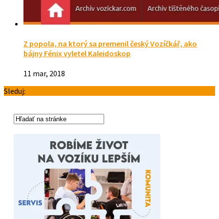
Z popola, na ktorý sa premenil český Vozíčkář, ako
bájny Fénix vyletel Kaleidoskop
11 mar, 2018
Sleduj: