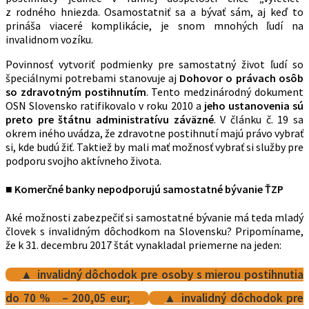
z rodného hniezda. Osamostatniť sa a bývať sám, aj keď to
prináša viaceré komplikácie, je snom mnohých ľudí na
invalidnom vozíku.
Povinnosť vytvoriť podmienky pre samostatný život ľudí so
špeciálnymi potrebami stanovuje aj
Dohovor o právach osôb
so zdravotným postihnutím
. Tento medzinárodný dokument
OSN Slovensko ratifikovalo v roku 2010 a
jeho ustanovenia sú
preto pre štátnu administratívu záväzné
. V článku č. 19 sa
okrem iného uvádza, že zdravotne postihnutí majú právo vybrať
si, kde budú žiť. Taktiež by mali mať možnosť vybrať si služby pre
podporu svojho aktívneho života.
■ Komerčné banky nepodporujú samostatné bývanie ŤZP
Aké možnosti zabezpečiť si samostatné bývanie má teda mladý
človek s invalidným dôchodkom na Slovensku? Pripomíname,
že k 31. decembru 2017 štát vynakladal priemerne na jeden:
▲ invalidný dôchodok pre osoby s mierou postihnutia
do 70 % – 200,05 eur;
▲ invalidný dôchodok pre