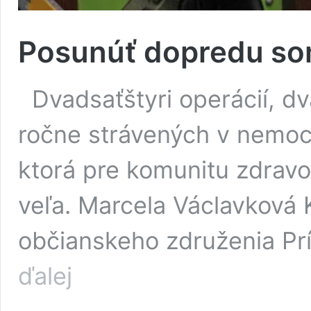
Posunúť dopredu so
Dvadsaťštyri operácií, dv
ročne strávených v nemocni
ktorá pre komunitu zdravo
veľa. Marcela Václavková
občianskeho združenia Prí
Posunúť
ďalej
dopredu
som
sa