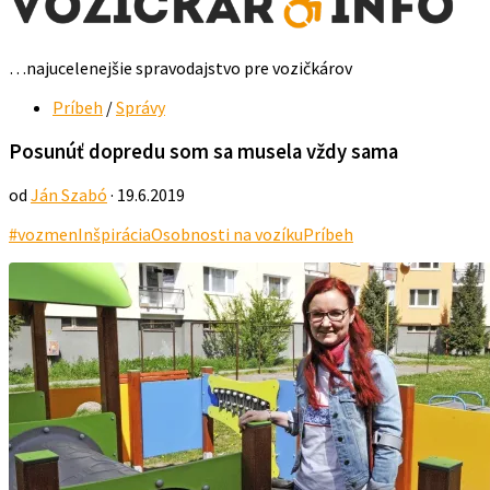
…najucelenejšie spravodajstvo pre vozičkárov
Príbeh
/
Správy
Posunúť dopredu som sa musela vždy sama
od
Ján Szabó
· 19.6.2019
#vozmen
Inšpirácia
Osobnosti na vozíku
Príbeh