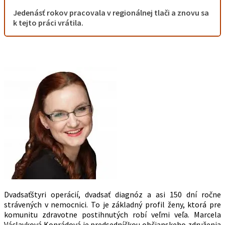
Jedenásť rokov pracovala v regionálnej tlači a znovu sa
k tejto práci vrátila.
Dvadsaťštyri operácií, dvadsať diagnóz a asi 150 dní ročne
strávených v nemocnici. To je základný profil ženy, ktorá pre
komunitu zdravotne postihnutých robí veľmi veľa. Marcela
Václavková Konrádová je predsedníčkou občianskeho združenia