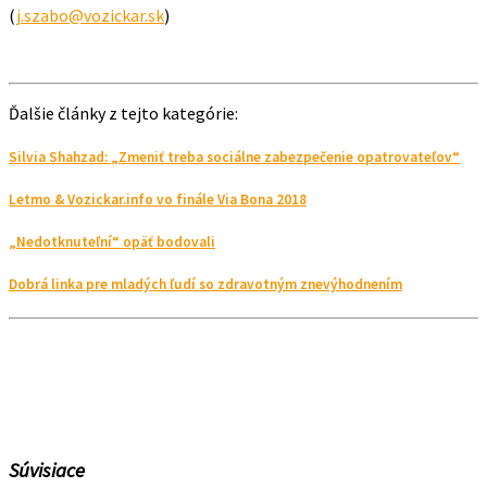
(
j.szabo@vozickar.sk
)
Ďalšie články z tejto kategórie:
Silvia Shahzad: „Zmeniť treba sociálne zabezpečenie opatrovateľov“
Letmo & Vozickar.info vo finále Via Bona 2018
„Nedotknuteľní“ opäť bodovali
Dobrá linka pre mladých ľudí so zdravotným znevýhodnením
Súvisiace