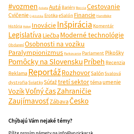
#vozmen
Cestovanie
Autá
Bariéry
Boccia
Anketa
Financie
Cvičenie
eSalón
Erotika
Handbike
Cyklistika
Inšpirácia
Inovácie
Komentár
História
Hokej
Legislatíva
Moderné technológie
Liečba
Osobnosti na vozíku
Obdarení
Paralympionizmus
Pikošky
Parlament
Parkovanie
Pomôcky na Slovensku
Príbeh
Recenzia
Reportáž
Rozhovor
Salón
Reklama
Svalová
tretí sektor
Súťaž
umenie
téma
dystrofia
Sviatky
Voľný čas
Zahraničie
Vozík
Zaujímavosť
Česko
Zábava
Chýbajú Vám nejaké témy?
Píšte prosím námety na info@vozickar.sk