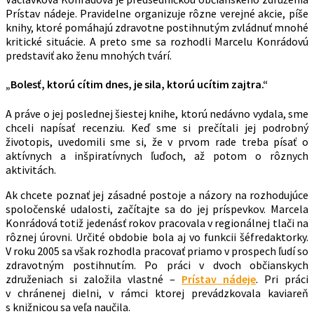
Prístav nádeje. Pravidelne organizuje rôzne verejné akcie, píše
knihy, ktoré pomáhajú zdravotne postihnutým zvládnuť mnohé
kritické situácie. A preto sme sa rozhodli Marcelu Konrádovú
predstaviť ako ženu mnohých tvárí.
„Bolesť, ktorú cítim dnes, je sila, ktorú ucítim zajtra.“
A práve o jej poslednej šiestej knihe, ktorú nedávno vydala, sme
chceli napísať recenziu. Keď sme si prečítali jej podrobný
životopis, uvedomili sme si, že v prvom rade treba písať o
aktívnych a inšpiratívnych ľuďoch, až potom o rôznych
aktivitách.
Ak chcete poznať jej zásadné postoje a názory na rozhodujúce
spoločenské udalosti, začítajte sa do jej príspevkov. Marcela
Konrádová totiž jedenásť rokov pracovala v regionálnej tlači na
rôznej úrovni. Určité obdobie bola aj vo funkcii šéfredaktorky.
V roku 2005 sa však rozhodla pracovať priamo v prospech ľudí so
zdravotným postihnutím. Po práci v dvoch občianskych
združeniach si založila vlastné –
Prístav nádeje
. Pri práci
v chránenej dielni, v rámci ktorej prevádzkovala kaviareň
s knižnicou sa veľa naučila.