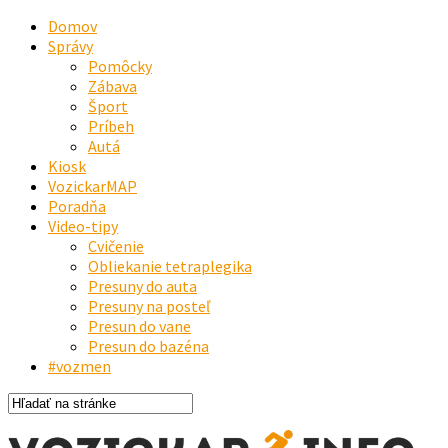
Domov
Správy
Pomôcky
Zábava
Šport
Príbeh
Autá
Kiosk
VozickarMAP
Poradňa
Video-tipy
Cvičenie
Obliekanie tetraplegika
Presuny do auta
Presuny na posteľ
Presun do vane
Presun do bazéna
#vozmen