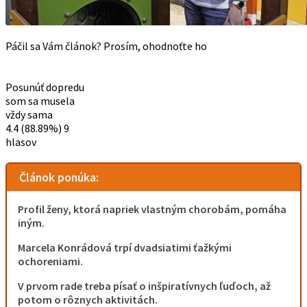
Páčil sa Vám článok? Prosím, ohodnoťte ho
Posunúť dopredu
som sa musela
vždy sama
4.4
(88.89%)
9
hlasov
Článok ponúka:
Profil ženy, ktorá napriek vlastným chorobám, pomáha
iným.
Marcela Konrádová trpí dvadsiatimi ťažkými
ochoreniami.
V prvom rade treba písať o inšpiratívnych ľuďoch, až
potom o rôznych aktivitách.