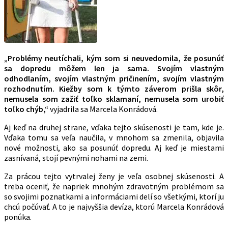
„Problémy neutíchali, kým som si neuvedomila, že posunúť
sa dopredu môžem len ja sama. Svojím vlastným
odhodlaním, svojím vlastným pričinením, svojím vlastným
rozhodnutím. Kiežby som k týmto záverom prišla skôr,
nemusela som zažiť toľko sklamaní, nemusela som urobiť
toľko chýb,“
vyjadrila sa Marcela Konrádová.
Aj keď na druhej strane, vďaka tejto skúsenosti je tam, kde je.
Vďaka tomu sa veľa naučila, v mnohom sa zmenila, objavila
nové možnosti, ako sa posunúť dopredu. Aj keď je miestami
zasnívaná, stojí pevnými nohami na zemi.
Za prácou tejto vytrvalej ženy je veľa osobnej skúsenosti. A
treba oceniť, že napriek mnohým zdravotným problémom sa
so svojimi poznatkami a informáciami delí so všetkými, ktorí ju
chcú počúvať. A to je najvyššia devíza, ktorú Marcela Konrádová
ponúka.