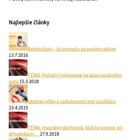
Najlepšie články
Bekim Aziri – ísť vytrvalo za svojím cieľom
13.7.2016
TÉMA: Peňažný príspevok na kúpu osobného
auta
15.3.2018
Ideálne výšky a vzdialenosti pre vozičkára
23.4.2015
TÉMA: Invalidný dôchodok, štátna pomoc pri
dlhodobom…
27.9.2018