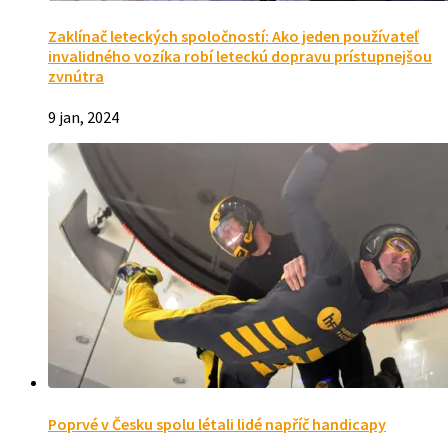
Zaklínač leteckých spoločností: Ako jeden používateľ
invalidného vozíka robí leteckú dopravu prístupnejšou
zvnútra
9 jan, 2024
Poprvé v Česku spolu létali lidé napříč handicapy