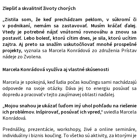
Zlepšiť a skvalitniť životy chorých
„Zistila som, že keď prechádzam peklom, v súkromí či
v podnikaní, nemám sa zastavovať. Musím kráčať ďalej.
Vtedy je potrebné nájsť vnútornú rovnováhu a znovu sa
postaviť. Lebo bolesť, ktorú cítim dnes, je sila, ktorú ucítim
zajtra. Aj preto sa snažím uskutočňovať mnohé prospešné
projekty,
vyznala sa Marcela Konrádová zo združenia Prístav
nádeje zo Zvolena.
Marcela Konrádová využíva aj vlastné skúsenosti
Marcela je spokojná, keď ľudia počas koučingu sami nachádzajú
odpovede na svoje otázky. Dáva jej to energiu posúvať sa
dopredu a pracovať v tejto zaujímavej oblasti naďalej.
„Mojou snahou je ukázať ľuďom iný uhol pohľadu na riešenie
ich problémov. Inšpirovať, posúvať ich vpred,“
uviedla Marcela
Konrádová.
Prednášky, prezentácie, workshopy, živé a online semináre,
individuálny i biznis koučing. To všetko sú aktivity, za ktorými je