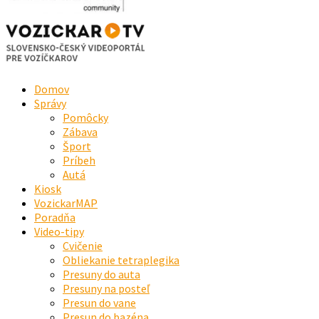
Domov
Správy
Pomôcky
Zábava
Šport
Príbeh
Autá
Kiosk
VozickarMAP
Poradňa
Video-tipy
Cvičenie
Obliekanie tetraplegika
Presuny do auta
Presuny na posteľ
Presun do vane
Presun do bazéna