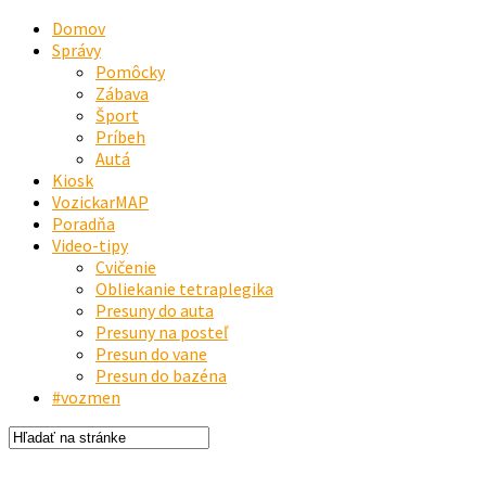
Domov
Správy
Pomôcky
Zábava
Šport
Príbeh
Autá
Kiosk
VozickarMAP
Poradňa
Video-tipy
Cvičenie
Obliekanie tetraplegika
Presuny do auta
Presuny na posteľ
Presun do vane
Presun do bazéna
#vozmen