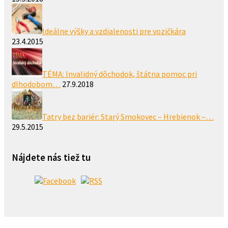
Ideálne výšky a vzdialenosti pre vozičkára
23.4.2015
TÉMA: Invalidný dôchodok, štátna pomoc pri
dlhodobom…
27.9.2018
Tatry bez bariér: Starý Smokovec – Hrebienok –…
29.5.2015
Nájdete nás tiež tu