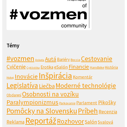
Témy
#vozmen
Cestovanie
Autá
Bariéry
Boccia
Anketa
Financie
Cvičenie
eSalón
Erotika
História
Handbike
Cyklistika
Inšpirácia
Inovácie
Komentár
Hokej
Legislatíva
Moderné technológie
Liečba
Osobnosti na vozíku
Obdarení
Paralympionizmus
Pikošky
Parlament
Parkovanie
Pomôcky na Slovensku
Príbeh
Recenzia
Reportáž
Rozhovor
Salón
Reklama
Svalová