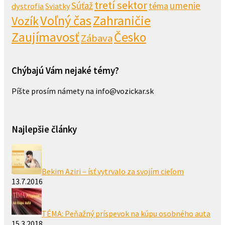
tretí sektor
Súťaž
umenie
téma
dystrofia
Sviatky
Voľný čas
Zahraničie
Vozík
Zaujímavosť
Česko
Zábava
Chýbajú Vám nejaké témy?
Píšte prosím námety na info@vozickar.sk
Najlepšie články
Bekim Aziri – ísť vytrvalo za svojím cieľom
13.7.2016
TÉMA: Peňažný príspevok na kúpu osobného auta
15.3.2018