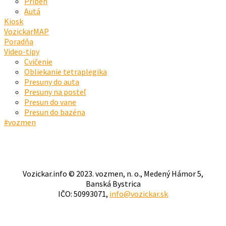
Príbeh
Autá
Kiosk
VozickarMAP
Poradňa
Video-tipy
Cvičenie
Obliekanie tetraplegika
Presuny do auta
Presuny na posteľ
Presun do vane
Presun do bazéna
#vozmen
Vozickar.info © 2023. vozmen, n. o., Medený Hámor 5,
Banská Bystrica
IČO: 50993071,
info@vozickar.sk