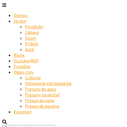
Domov
Správy
Pomôcky
Zábava
Šport
Príbeh
Autá
Kiosk
VozickarMAP
Poradňa
Video-tipy
Cvičenie
Obliekanie tetraplegika
Presuny do auta
Presuny na posteľ
Presun do vane
Presun do bazéna
#vozmen