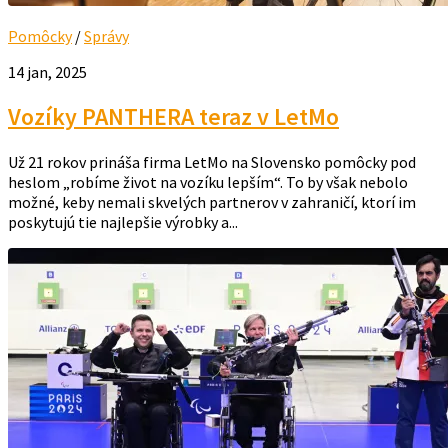
Pomôcky
/
Správy
14 jan, 2025
Vozíky PANTHERA teraz v LetMo
Už 21 rokov prináša firma LetMo na Slovensko pomôcky pod
heslom „robíme život na vozíku lepším“. To by však nebolo
možné, keby nemali skvelých partnerov v zahraničí, ktorí im
poskytujú tie najlepšie výrobky a...