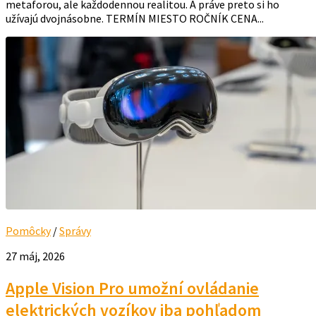
metaforou, ale každodennou realitou. A práve preto si ho
užívajú dvojnásobne. TERMÍN MIESTO ROČNÍK CENA...
Pomôcky
/
Správy
27 máj, 2026
Apple Vision Pro umožní ovládanie
elektrických vozíkov iba pohľadom