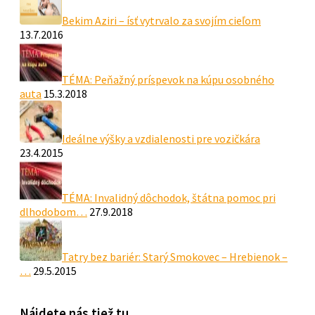
Bekim Aziri – ísť vytrvalo za svojím cieľom
13.7.2016
TÉMA: Peňažný príspevok na kúpu osobného
auta
15.3.2018
Ideálne výšky a vzdialenosti pre vozičkára
23.4.2015
TÉMA: Invalidný dôchodok, štátna pomoc pri
dlhodobom…
27.9.2018
Tatry bez bariér: Starý Smokovec – Hrebienok –
…
29.5.2015
Nájdete nás tiež tu