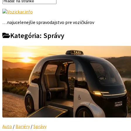
…najucelenejšie spravodajstvo pre vozičkárov
Kategória:
Správy
Auto
/
Bariéry
/
Správy