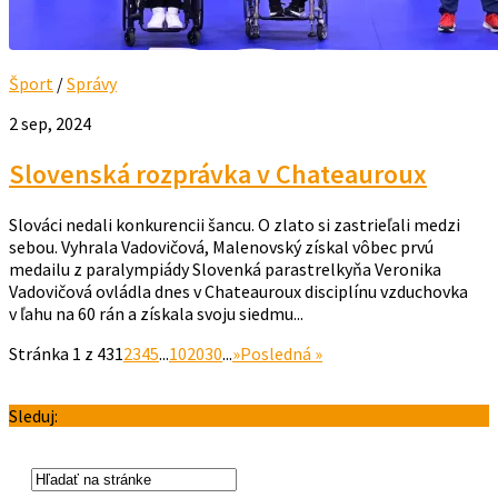
Šport
/
Správy
2 sep, 2024
Slovenská rozprávka v Chateauroux
Slováci nedali konkurencii šancu. O zlato si zastrieľali medzi
sebou. Vyhrala Vadovičová, Malenovský získal vôbec prvú
medailu z paralympiády Slovenká parastrelkyňa Veronika
Vadovičová ovládla dnes v Chateauroux disciplínu vzduchovka
v ľahu na 60 rán a získala svoju siedmu...
Stránka 1 z 43
1
2
3
4
5
...
10
20
30
...
»
Posledná »
Sleduj: