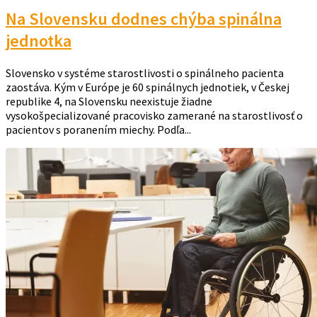
Na Slovensku dodnes chýba spinálna
jednotka
Slovensko v systéme starostlivosti o spinálneho pacienta
zaostáva. Kým v Európe je 60 spinálnych jednotiek, v Českej
republike 4, na Slovensku neexistuje žiadne
vysokošpecializované pracovisko zamerané na starostlivosť o
pacientov s poranením miechy. Podľa...