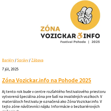
Bariéry
/
Správy
/
Zábava
7 júl, 2025
Zóna Vozickar.info na Pohode 2025
Aj tento rok bude v centre rozľahlého festivalového priestoru
vytvorená špeciálna zóna pre ľudí na invalidných vozíkoch. V
materiáloch festivalu je označená ako Zóna Vozickar.info. V
tejto zóne návštevníci nájdu: Informácie o bezbariérových