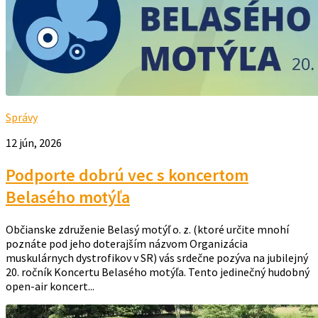
Správy
12 jún, 2026
Podporte dobrú vec s koncertom
Belasého motýľa
Občianske združenie Belasý motýľ o. z. (ktoré určite mnohí
poznáte pod jeho doterajším názvom Organizácia
muskulárnych dystrofikov v SR) vás srdečne pozýva na jubilejný
20. ročník Koncertu Belasého motýľa. Tento jedinečný hudobný
open-air koncert...