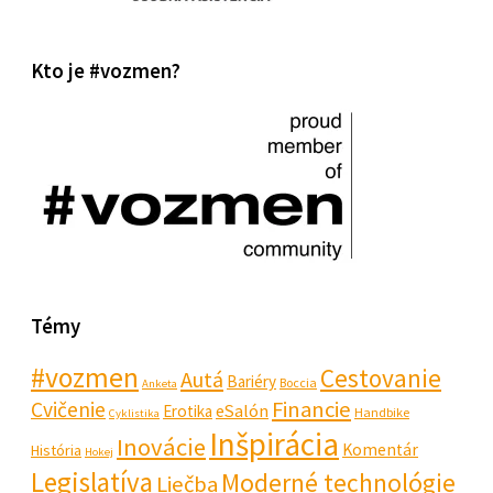
Kto je #vozmen?
Témy
#vozmen
Cestovanie
Autá
Bariéry
Boccia
Anketa
Financie
Cvičenie
eSalón
Erotika
Handbike
Cyklistika
Inšpirácia
Inovácie
Komentár
História
Hokej
Legislatíva
Moderné technológie
Liečba