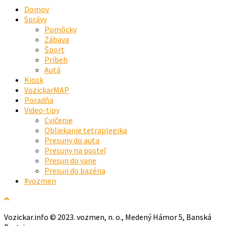
Domov
Správy
Pomôcky
Zábava
Šport
Príbeh
Autá
Kiosk
VozickarMAP
Poradňa
Video-tipy
Cvičenie
Obliekanie tetraplegika
Presuny do auta
Presuny na posteľ
Presun do vane
Presun do bazéna
#vozmen
Vozickar.info © 2023. vozmen, n. o., Medený Hámor 5, Banská