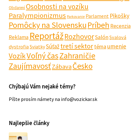
Osobnosti na vozíku
Obdarení
Paralympionizmus
Pikošky
Parlament
Parkovanie
Pomôcky na Slovensku
Príbeh
Recenzia
Reportáž
Rozhovor
Salón
Reklama
Svalová
tretí sektor
Súťaž
umenie
téma
dystrofia
Sviatky
Voľný čas
Zahraničie
Vozík
Zaujímavosť
Česko
Zábava
Chýbajú Vám nejaké témy?
Píšte prosím námety na info@vozickar.sk
Najlepšie články