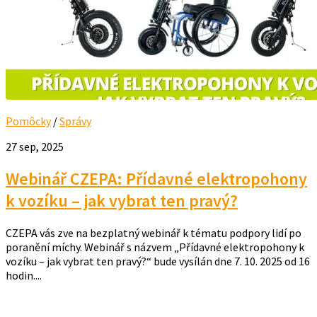
Pomôcky
/
Správy
27 sep, 2025
Webinář CZEPA: Přídavné elektropohony
k vozíku – jak vybrat ten pravý?
CZEPA vás zve na bezplatný webinář k tématu podpory lidí po
poranění míchy. Webinář s názvem „Přídavné elektropohony k
vozíku – jak vybrat ten pravý?“ bude vysílán dne 7. 10. 2025 od 16
hodin....