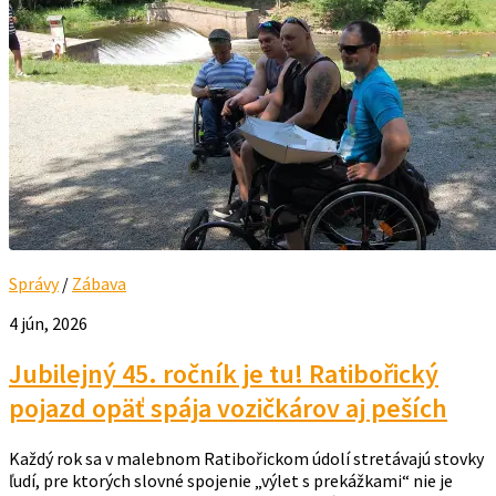
Správy
/
Zábava
4 jún, 2026
Jubilejný 45. ročník je tu! Ratibořický
pojazd opäť spája vozičkárov aj peších
Každý rok sa v malebnom Ratibořickom údolí stretávajú stovky
ľudí, pre ktorých slovné spojenie „výlet s prekážkami“ nie je