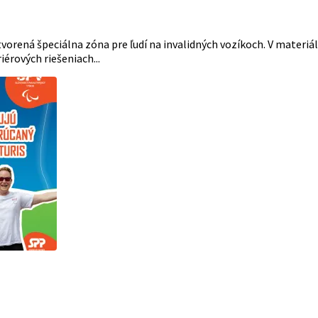
tvorená špeciálna zóna pre ľudí na invalidných vozíkoch. V materiá
iérových riešeniach...