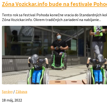
Zóna Vozickar.info bude na festivale Poho
Tento rok sa festival Pohoda konečne vracia do štandardných koľají
Zóna Vozickar.info. Okrem tradičných zariadení na nabíjanie...
Správy
/
Zábava
18 máj, 2022