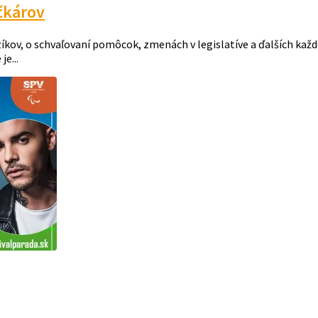
íčkárov
íkov, o schvaľovaní pomôcok, zmenách v legislatíve a ďalších kaž
e...