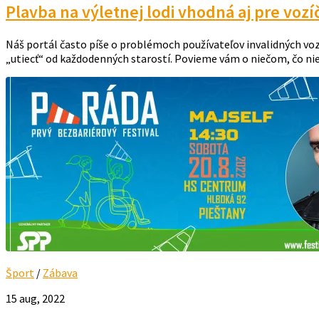
Plavba na výletnej lodi vhodná aj pre voz
Náš portál často píše o problémoch používateľov invalidných voz
„utiecť“ od každodenných starostí. Povieme vám o niečom, čo nie j
Šport
/
Zábava
15 aug, 2022