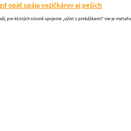
azd opäť spája vozičkárov aj peších
í, pre ktorých slovné spojenie „výlet s prekážkami“ nie je metafo