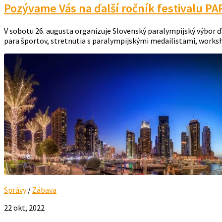
Pozývame Vás na ďalší ročník festivalu P
V sobotu 26. augusta organizuje Slovenský paralympijský výbor ďa
para športov, stretnutia s paralympijskými medailistami, worksho
Správy
/
Zábava
22 okt, 2022