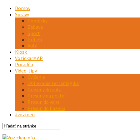
Domov
Správy
Pomôcky
Zábava
Šport
Príbeh
Autá
Kiosk
VozickarMAP
Poradňa
Video-tipy
Cvičenie
Obliekanie tetraplegika
Presuny do auta
Presuny na posteľ
Presun do vane
Presun do bazéna
#vozmen