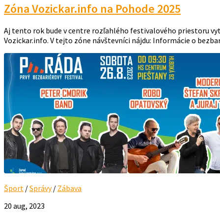
Zóna Vozickar.info na Pohode 2025
Aj tento rok bude v centre rozľahlého festivalového priestoru vy
Vozickar.info. V tejto zóne návštevníci nájdu: Informácie o bezbar
Šport
/
Správy
/
Zábava
20 aug, 2023