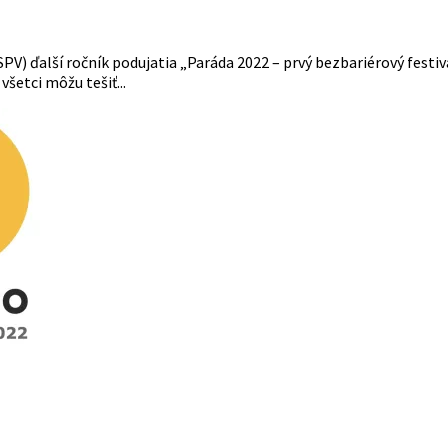
SPV) ďalší ročník podujatia „Paráda 2022 – prvý bezbariérový fest
šetci môžu tešiť...