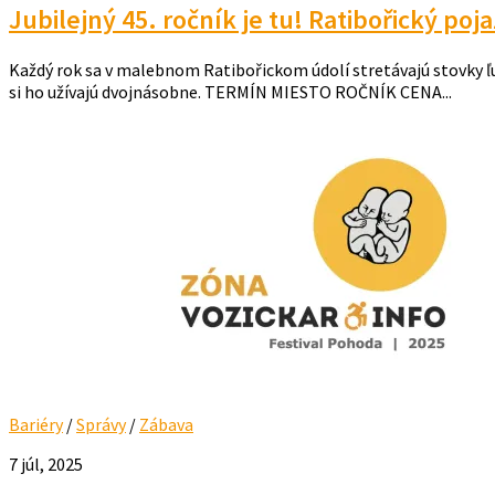
Jubilejný 45. ročník je tu! Ratibořický poj
Každý rok sa v malebnom Ratibořickom údolí stretávajú stovky ľud
si ho užívajú dvojnásobne. TERMÍN MIESTO ROČNÍK CENA...
Bariéry
/
Správy
/
Zábava
7 júl, 2025