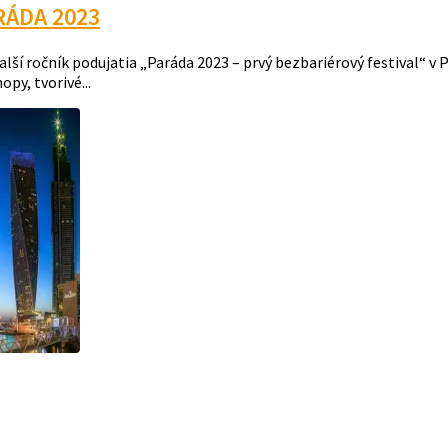
ARÁDA 2023
lší ročník podujatia „Paráda 2023 – prvý bezbariérový festival“ v P
py, tvorivé...