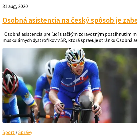
31 aug, 2020
Osobná asistencia na český spôsob je zab
Osobná asistencia pre ľudí s ťažkým zdravotným postihnutím má 
muskulárnych dystrofikov v SR, ktorá spravuje stránku Osobná as
Šport
/
Správy