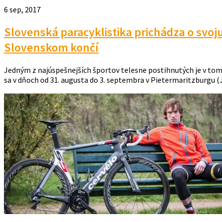
6 sep, 2017
Slovenská paracyklistika prichádza o svoj
Slovenskom končí
Jedným z najúspešnejších športov telesne postihnutých je v tomto
sa v dňoch od 31. augusta do 3. septembra v Pietermaritzburgu (