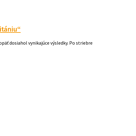
itániu“
ť dosiahol vynikajúce výsledky. Po striebre