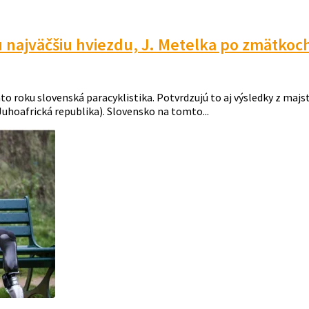
u najväčšiu hviezdu, J. Metelka po zmätkoc
 roku slovenská paracyklistika. Potvrdzujú to aj výsledky z majstr
Juhoafrická republika). Slovensko na tomto...