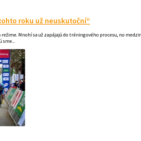
 tohto roku už neuskutoční“
režime. Mnohí sa už zapájajú do tréningového procesu, no medziná
ú sme...