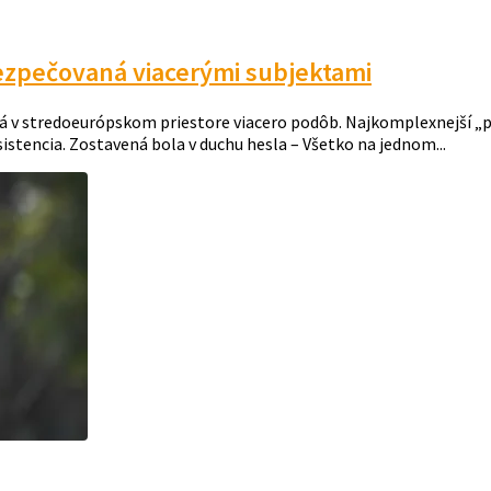
ezpečovaná viacerými subjektami
v stredoeurópskom priestore viacero podôb. Najkomplexnejší „por
istencia. Zostavená bola v duchu hesla – Všetko na jednom...