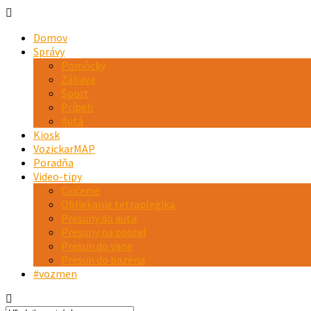
Domov
Správy
Pomôcky
Zábava
Šport
Príbeh
Autá
Kiosk
VozickarMAP
Poradňa
Video-tipy
Cvičenie
Obliekanie tetraplegika
Presuny do auta
Presuny na posteľ
Presun do vane
Presun do bazéna
#vozmen