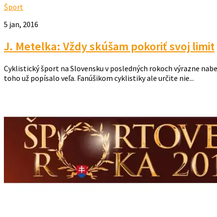
Šport
5 jan, 2016
J. Metelka: Vždy skúšam pokoriť svoj limit
Cyklistický šport na Slovensku v posledných rokoch výrazne nabe
toho už popísalo veľa. Fanúšikom cyklistiky ale určite nie...