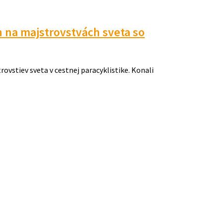
h na majstrovstvách sveta so
ovstiev sveta v cestnej paracyklistike. Konali