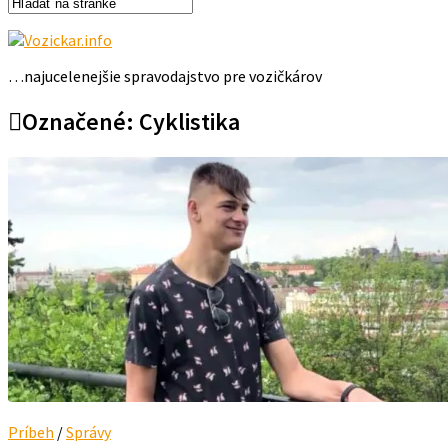
…najucelenejšie spravodajstvo pre vozičkárov
Označené:
Cyklistika
Príbeh
/
Správy