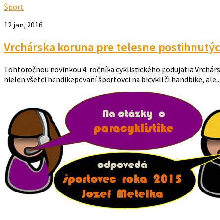
Šport
12 jan, 2016
Vrchárska koruna pre telesne postihnutý
Tohtoročnou novinkou 4. ročníka cyklistického podujatia Vrchárska
nielen všetci hendikepovaní športovci na bicykli či handbike, ale..