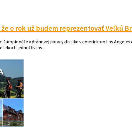
že o rok už budem reprezentovať Veľkú Br
šampionáte v dráhovej paracyklistike v americkom Los Angeles opä
etekoch jednotlivcov...