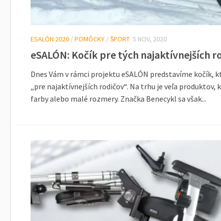
ESALÓN 2020
/
POMÔCKY
/
ŠPORT
5 NOV, 2020
eSALÓN: Kočík pre tých najaktívnejších r
Dnes Vám v rámci projektu eSALÓN predstavíme kočík, 
„pre najaktívnejších rodičov“. Na trhu je veľa produktov, 
farby alebo malé rozmery. Značka Benecykl sa však...