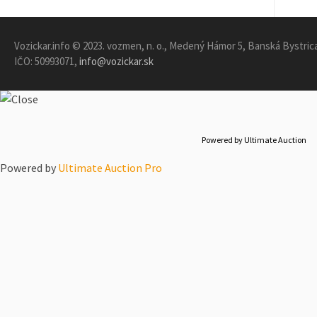
DOMOV
Vozickar.info © 2023. vozmen, n. o., Medený Hámor 5, Banská Bystric
IČO: 50993071,
info@vozickar.sk
SPRÁVY
Pomôcky
Zábava
Powered by Ultimate Auction
Šport
Powered by
Ultimate Auction Pro
Príbeh
Autá
KIOSK
VOZICKARMAP
PORADŇA