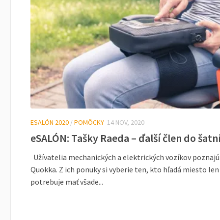
ESALÓN 2020
/
POMÔCKY
14 NOV, 2020
eSALÓN: Tašky Raeda – ďalší člen do šatn
Užívatelia mechanických a elektrických vozíkov poznajú 
Quokka. Z ich ponuky si vyberie ten, kto hľadá miesto len 
potrebuje mať všade...