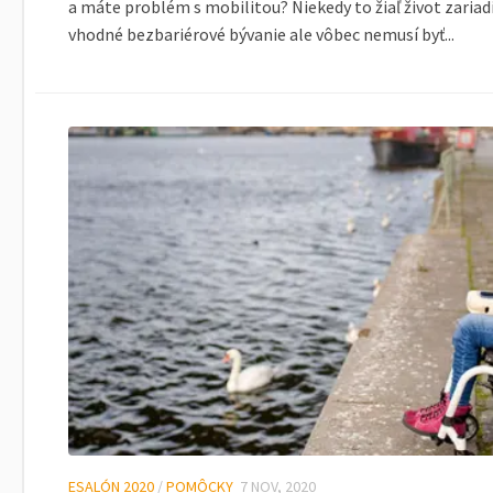
a máte problém s mobilitou? Niekedy to žiaľ život zariadi
vhodné bezbariérové bývanie ale vôbec nemusí byť...
ESALÓN 2020
/
POMÔCKY
7 NOV, 2020