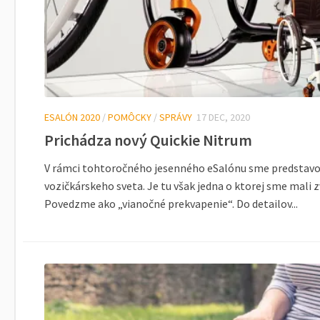
PORADŇA
VIDEO-TIPY
Cvičenie
Obliekanie tetraplegika
ESALÓN 2020
/
POMÔCKY
/
SPRÁVY
17 DEC, 2020
Prichádza nový Quickie Nitrum
Presuny do auta
Presuny na posteľ
V rámci tohtoročného jesenného eSalónu sme predstavov
vozičkárskeho sveta. Je tu však jedna o ktorej sme mali zve
Presun do vane
Povedzme ako „vianočné prekvapenie“. Do detailov...
Presun do bazéna
#VOZMEN