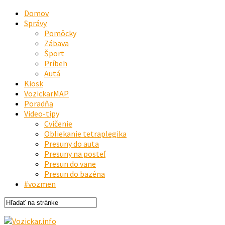
Domov
Správy
Pomôcky
Zábava
Šport
Príbeh
Autá
Kiosk
VozickarMAP
Poradňa
Video-tipy
Cvičenie
Obliekanie tetraplegika
Presuny do auta
Presuny na posteľ
Presun do vane
Presun do bazéna
#vozmen