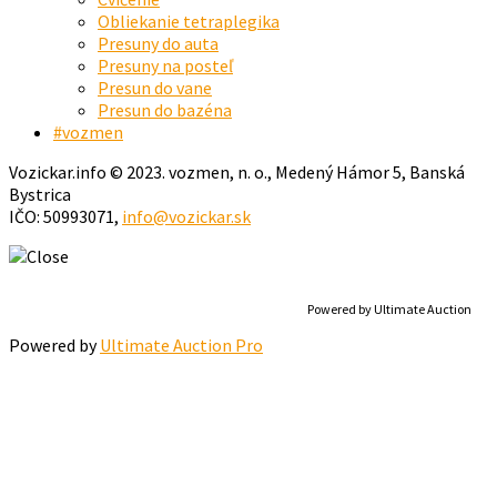
Obliekanie tetraplegika
Presuny do auta
Presuny na posteľ
Presun do vane
Presun do bazéna
#vozmen
Vozickar.info © 2023. vozmen, n. o., Medený Hámor 5, Banská
Bystrica
IČO: 50993071,
info@vozickar.sk
Powered by Ultimate Auction
Powered by
Ultimate Auction Pro