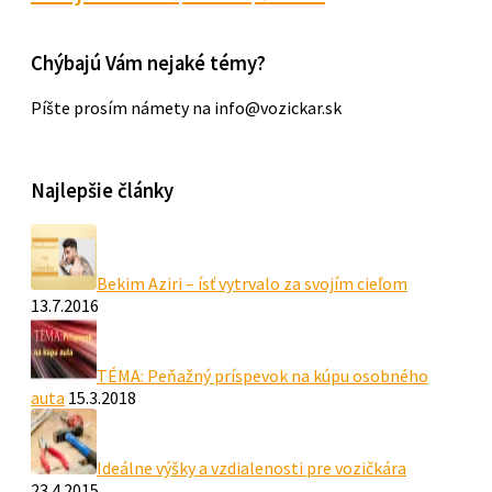
Chýbajú Vám nejaké témy?
Píšte prosím námety na info@vozickar.sk
Najlepšie články
Bekim Aziri – ísť vytrvalo za svojím cieľom
13.7.2016
TÉMA: Peňažný príspevok na kúpu osobného
auta
15.3.2018
Ideálne výšky a vzdialenosti pre vozičkára
23.4.2015