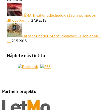
TÉMA: Invalidný dôchodok, štátna pomoc pri
dlhodobom…
27.9.2018
Tatry bez bariér: Starý Smokovec – Hrebienok –
…
29.5.2015
Nájdete nás tiež tu
Partneri projektu