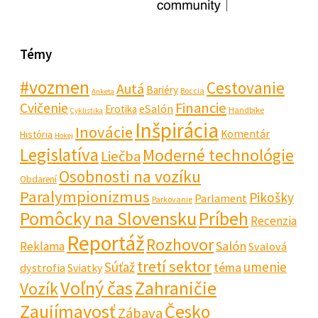
Témy
#vozmen
Cestovanie
Autá
Bariéry
Boccia
Anketa
Financie
Cvičenie
eSalón
Erotika
Handbike
Cyklistika
Inšpirácia
Inovácie
Komentár
História
Hokej
Legislatíva
Moderné technológie
Liečba
Osobnosti na vozíku
Obdarení
Paralympionizmus
Pikošky
Parlament
Parkovanie
Pomôcky na Slovensku
Príbeh
Recenzia
Reportáž
Rozhovor
Salón
Reklama
Svalová
tretí sektor
Súťaž
umenie
téma
dystrofia
Sviatky
Voľný čas
Zahraničie
Vozík
Zaujímavosť
Česko
Zábava