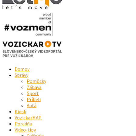
Domov
Správy
Pomôcky
Zábava
Šport
Príbeh
Autá
Kiosk
VozickarMAP
Poradňa
Video-tipy
Cvičenie