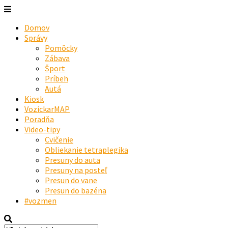
Domov
Správy
Pomôcky
Zábava
Šport
Príbeh
Autá
Kiosk
VozickarMAP
Poradňa
Video-tipy
Cvičenie
Obliekanie tetraplegika
Presuny do auta
Presuny na posteľ
Presun do vane
Presun do bazéna
#vozmen