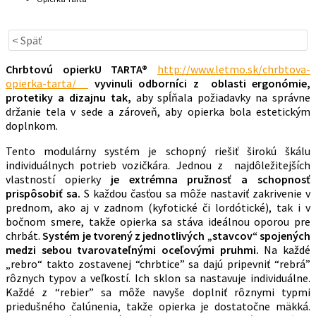
< Späť
Chrbtovú opierkU
TARTA®
http://www.letmo.sk/chrbtova-
opierka-tarta/
vyvinuli odborníci z oblasti ergonómie,
protetiky a dizajnu tak,
aby spĺňala požiadavky na správne
držanie tela v sede a zároveň, aby opierka bola estetickým
doplnkom.
Tento modulárny systém je schopný riešiť širokú škálu
individuálnych potrieb vozičkára. Jednou z najdôležitejších
vlastností opierky
je extrémna pružnosť a schopnosť
prispôsobiť sa.
S každou časťou sa môže nastaviť zakrivenie v
prednom, ako aj v zadnom (kyfotické či lordótické), tak i v
bočnom smere, takže opierka sa stáva ideálnou oporou pre
chrbát.
Systém je tvorený z jednotlivých „stavcov“ spojených
medzi sebou tvarovateľnými oceľovými pruhmi.
Na každé
„rebro“ takto zostavenej “chrbtice” sa dajú pripevniť “rebrá”
rôznych typov a veľkostí. Ich sklon sa nastavuje individuálne.
Každé z “rebier” sa môže navyše doplniť rôznymi typmi
priedušného čalúnenia, takže opierka je dostatočne mäkká.