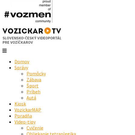
Domov
Správy
Pomôcky
Zábava
Šport
Príbeh
Autá
Kiosk
VozickarMAP
Poradňa
Video-tipy
Cvičenie
Obliekanie tetraplegika