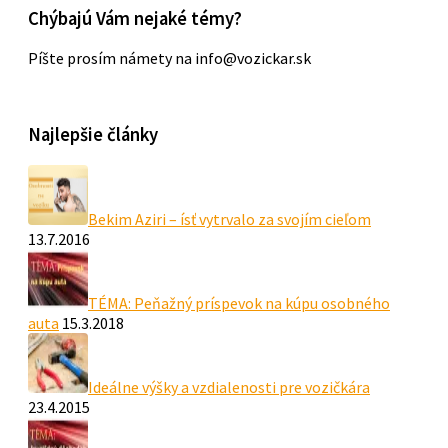
Chýbajú Vám nejaké témy?
Píšte prosím námety na info@vozickar.sk
Najlepšie články
Bekim Aziri – ísť vytrvalo za svojím cieľom
13.7.2016
TÉMA: Peňažný príspevok na kúpu osobného
auta
15.3.2018
Ideálne výšky a vzdialenosti pre vozičkára
23.4.2015