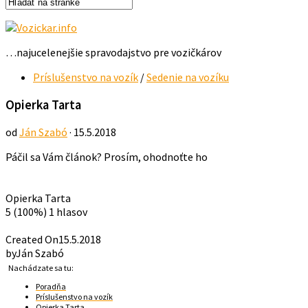
…najucelenejšie spravodajstvo pre vozičkárov
Príslušenstvo na vozík
/
Sedenie na vozíku
Opierka Tarta
od
Ján Szabó
· 15.5.2018
Páčil sa Vám článok? Prosím, ohodnoťte ho
Opierka Tarta
5
(100%)
1
hlasov
Created On
15.5.2018
by
Ján Szabó
Nachádzate sa tu:
Poradňa
Príslušenstvo na vozík
Opierka Tarta