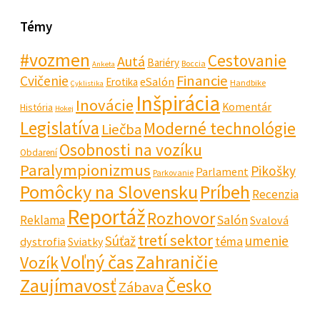
Témy
#vozmen
Cestovanie
Autá
Bariéry
Boccia
Anketa
Financie
Cvičenie
eSalón
Erotika
Handbike
Cyklistika
Inšpirácia
Inovácie
Komentár
História
Hokej
Legislatíva
Moderné technológie
Liečba
Osobnosti na vozíku
Obdarení
Paralympionizmus
Pikošky
Parlament
Parkovanie
Pomôcky na Slovensku
Príbeh
Recenzia
Reportáž
Rozhovor
Salón
Reklama
Svalová
tretí sektor
Súťaž
umenie
téma
dystrofia
Sviatky
Voľný čas
Zahraničie
Vozík
Zaujímavosť
Česko
Zábava