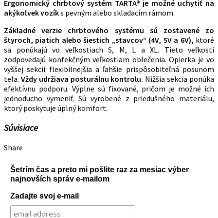
Ergonomický chrbtový systém TARTA® je možné uchytiť na
akýkoľvek vozík
s pevným alebo skladacím rámom.
Základné verzie chrbtového systému sú zostavené zo
štyroch, piatich alebo šiestich „stavcov“ (4V, 5V a 6V),
ktoré
sa ponúkajú vo veľkostiach S, M, L a XL. Tieto veľkosti
zodpovedajú konfekčným veľkostiam oblečenia. Opierka je vo
vyššej sekcii flexibilnejšia a ľahšie prispôsobiteľná posunom
tela.
Vždy udržiava posturálnu kontrolu.
Nižšia sekcia ponúka
efektívnu podporu. Výplne sú fixované, pričom je možné ich
jednoducho vymeniť. Sú vyrobené z priedušného materiálu,
ktorý poskytuje úplný komfort.
Súvisiace
Share
Šetrím čas a preto mi pošlite raz za mesiac výber
najnovších správ e-mailom
Zadajte svoj e-mail