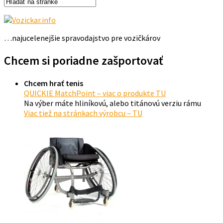
…najucelenejšie spravodajstvo pre vozičkárov
Chcem si poriadne zašportovať
Chcem hrať tenis
QUICKIE MatchPoint – viac o produkte TU
Na výber máte hliníkovú, alebo titánovú verziu rámu
Viac tiež na stránkach výrobcu – TU