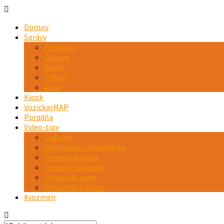
Domov
Správy
Pomôcky
Zábava
Šport
Príbeh
Autá
Kiosk
VozickarMAP
Poradňa
Video-tipy
Cvičenie
Obliekanie tetraplegika
Presuny do auta
Presuny na posteľ
Presun do vane
Presun do bazéna
#vozmen