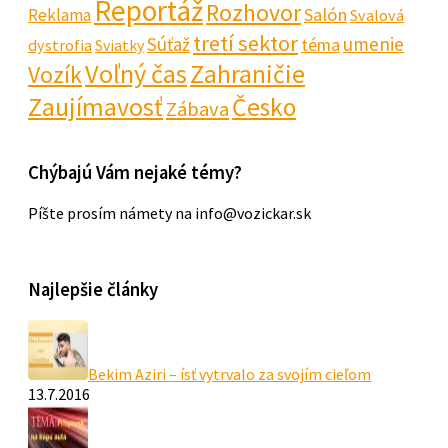
Reportáž
Rozhovor
Salón
Reklama
Svalová
tretí sektor
Súťaž
umenie
téma
dystrofia
Sviatky
Voľný čas
Zahraničie
Vozík
Zaujímavosť
Česko
Zábava
Chýbajú Vám nejaké témy?
Píšte prosím námety na info@vozickar.sk
Najlepšie články
Bekim Aziri – ísť vytrvalo za svojím cieľom
13.7.2016