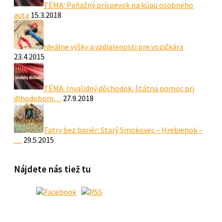
TÉMA: Peňažný príspevok na kúpu osobného
auta
15.3.2018
Ideálne výšky a vzdialenosti pre vozičkára
23.4.2015
TÉMA: Invalidný dôchodok, štátna pomoc pri
dlhodobom…
27.9.2018
Tatry bez bariér: Starý Smokovec – Hrebienok –
…
29.5.2015
Nájdete nás tiež tu