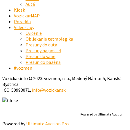
Autá
Kiosk
VozickarMAP
Poradňa
Video-tipy
Cvičenie
Obliekanie tetraplegika
Presuny do auta
Presuny na posteľ
Presun do vane
Presun do bazéna
#vozmen
Vozickar.info © 2023. vozmen, n. o., Medený Hámor 5, Banská
Bystrica
IČO: 50993071,
info@vozickar.sk
Powered by Ultimate Auction
Powered by
Ultimate Auction Pro