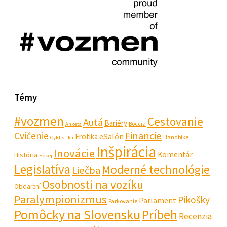
Témy
#vozmen
Cestovanie
Autá
Bariéry
Boccia
Anketa
Financie
Cvičenie
eSalón
Erotika
Handbike
Cyklistika
Inšpirácia
Inovácie
Komentár
História
Hokej
Legislatíva
Moderné technológie
Liečba
Osobnosti na vozíku
Obdarení
Paralympionizmus
Pikošky
Parlament
Parkovanie
Pomôcky na Slovensku
Príbeh
Recenzia