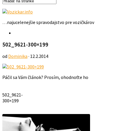
…najucelenejšie spravodajstvo pre vozičkárov
502_9621-300×199
od
Dominika
· 12.2.2014
Páčil sa Vám článok? Prosím, ohodnoťte ho
502_9621-
300×199