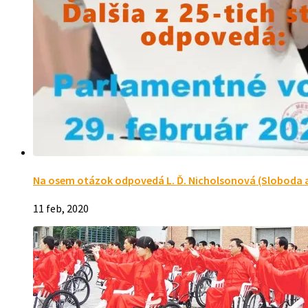
Na osem otázok odpovedá L. Ď. Nicholsonová (Sloboda a
11 feb, 2020