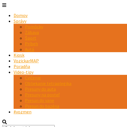
Domov
Správy
Pomôcky
Zábava
Šport
Príbeh
Autá
Kiosk
VozickarMAP
Poradňa
Video-tipy
Cvičenie
Obliekanie tetraplegika
Presuny do auta
Presuny na posteľ
Presun do vane
Presun do bazéna
#vozmen