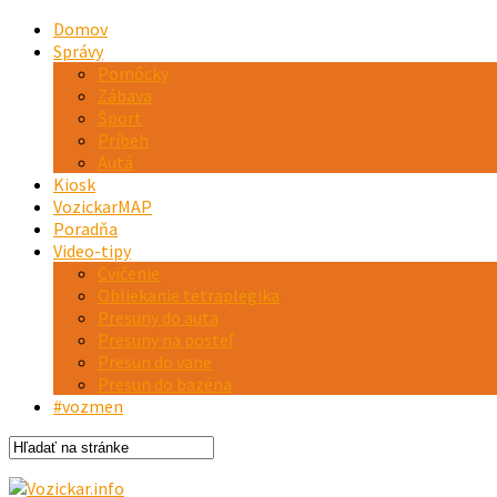
Domov
Správy
Pomôcky
Zábava
Šport
Príbeh
Autá
Kiosk
VozickarMAP
Poradňa
Video-tipy
Cvičenie
Obliekanie tetraplegika
Presuny do auta
Presuny na posteľ
Presun do vane
Presun do bazéna
#vozmen