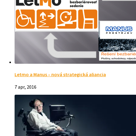
Letmo a Manus – nová strategická aliancia
7 apr, 2016