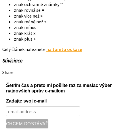
znak ochranné známky ™
znak rovná se =
znak více než >
znak méně než <
znak mínus –
znak krát x
znak plus +
Celý článek naleznete
na tomto odkaze
Súvisiace
Share
Šetrím čas a preto mi pošlite raz za mesiac výber
najnovších správ e-mailom
Zadajte svoj e-mail