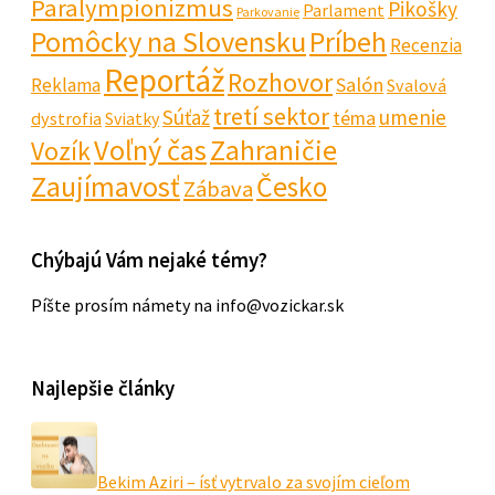
Paralympionizmus
Pikošky
Parlament
Parkovanie
Pomôcky na Slovensku
Príbeh
Recenzia
Reportáž
Rozhovor
Salón
Reklama
Svalová
tretí sektor
Súťaž
umenie
téma
dystrofia
Sviatky
Voľný čas
Zahraničie
Vozík
Zaujímavosť
Česko
Zábava
Chýbajú Vám nejaké témy?
Píšte prosím námety na info@vozickar.sk
Najlepšie články
Bekim Aziri – ísť vytrvalo za svojím cieľom