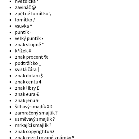
hvězdička *
zavináč @
zpětné lomítko \
lomítko /
vsuvka ^
puntík ·
velký puntík •
znak stupně °
křížek #
znak procent %
podtržítko _
svislá čára |
znak dolaru $
znak centu ¢
znak libry £
znak eura €
znak jenu ¥
šilhavý smajlík XD
zamračený smajlík ?
usměvavý smajlík ?
mrkající smajlík ?
znak copyrightu ©
znak registrované známky ®