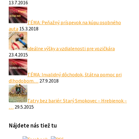
13.7.2016
TÉMA: Peňažný príspevok na kúpu osobného
auta
15.3.2018
Ideálne výšky a vzdialenosti pre vozičkára
23.4.2015
TÉMA: Invalidný dôchodok, štátna pomoc pri
dlhodobom…
27.9.2018
Tatry bez bariér: Starý Smokovec – Hrebienok –
…
29.5.2015
Nájdete nás tiež tu