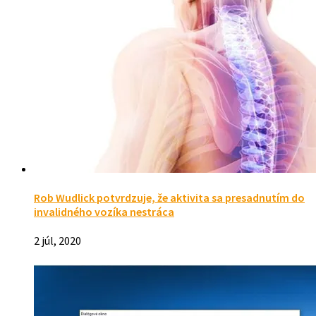
Rob Wudlick potvrdzuje, že aktivita sa presadnutím do
invalidného vozíka nestráca
2 júl, 2020