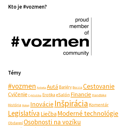
Kto je #vozmen?
Témy
#vozmen
Cestovanie
Autá
Bariéry
Boccia
Anketa
Financie
Cvičenie
eSalón
Erotika
Handbike
Cyklistika
Inšpirácia
Inovácie
Komentár
História
Hokej
Legislatíva
Moderné technológie
Liečba
Osobnosti na vozíku
Obdarení