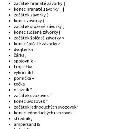
začátek hranaté závorky [
konec hranaté závorky [
začátek závorky (
konec závorky )
začátek složené závorky {
konec složené závorky }
začátek špičaté závorky <
konec špičaté závorky >
dvojtečka :
čárka ,
spojovník –
trojtečka …
vykřičník !
pomlčka –
tečka .
otazník ?
začátek uvozovek ”
konec uvozovek ”
začátek jednoduchých uvozovek ‘
konec jednoduchých uvozovek ‘
středník ;
ampersand &