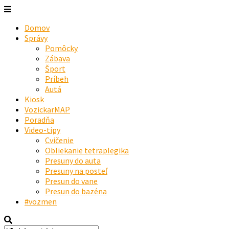
Domov
Správy
Pomôcky
Zábava
Šport
Príbeh
Autá
Kiosk
VozickarMAP
Poradňa
Video-tipy
Cvičenie
Obliekanie tetraplegika
Presuny do auta
Presuny na posteľ
Presun do vane
Presun do bazéna
#vozmen