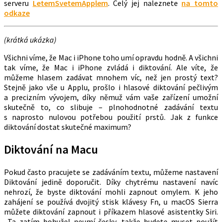
serveru
LetemSvetemApplem
. Celý jej naleznete
na tomto
odkaze
(krátká ukázka)
Všichni víme, že Mac i iPhone toho umí opravdu hodně. A všichni
tak víme, že Mac i iPhone zvládá i diktování. Ale víte, že
můžeme hlasem zadávat mnohem víc, než jen prostý text?
Stejně jako vše u Applu, prošlo i hlasové diktování pečlivým
a precizním vývojem, díky němuž vám vaše zařízení umožní
skutečně to, co slibuje – plnohodnotné zadávání textu
s naprosto nulovou potřebou použití prstů. Jak z funkce
diktování dostat skutečné maximum?
Diktování na Macu
Pokud často pracujete se zadáváním textu, můžeme nastavení
Diktování jedině doporučit. Díky chytrému nastavení navíc
nehrozí, že byste diktování mohli zapnout omylem. K jeho
zahájení se používá dvojitý stisk klávesy Fn, u macOS Sierra
můžete diktování zapnout i příkazem hlasové asistentky Siri.
Ta zatím bohužel neumí česky, takže budete muset použít