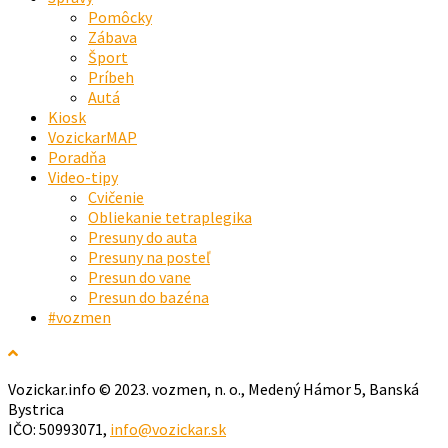
Pomôcky
Zábava
Šport
Príbeh
Autá
Kiosk
VozickarMAP
Poradňa
Video-tipy
Cvičenie
Obliekanie tetraplegika
Presuny do auta
Presuny na posteľ
Presun do vane
Presun do bazéna
#vozmen
Vozickar.info © 2023. vozmen, n. o., Medený Hámor 5, Banská
Bystrica
IČO: 50993071,
info@vozickar.sk