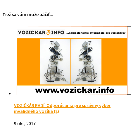
Tiež sa vám može páčiť...
VOZIČKÁR RADÍ: Odporúčania pre správny výber
invalidného vozíka (2)
9 okt, 2017