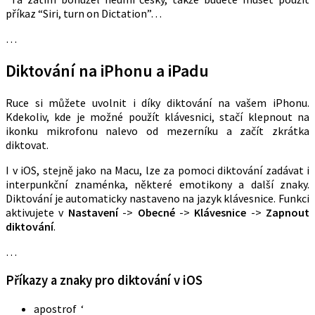
příkaz “Siri, turn on Dictation”…
…
Diktování na iPhonu a iPadu
Ruce si můžete uvolnit i díky diktování na vašem iPhonu.
Kdekoliv, kde je možné použít klávesnici, stačí klepnout na
ikonku mikrofonu nalevo od mezerníku a začít zkrátka
diktovat.
I v iOS, stejně jako na Macu, lze za pomoci diktování zadávat i
interpunkční znaménka, některé emotikony a další znaky.
Diktování je automaticky nastaveno na jazyk klávesnice. Funkci
aktivujete v
Nastavení
->
Obecné
->
Klávesnice
->
Zapnout
diktování
.
…
Příkazy a znaky pro diktování v iOS
apostrof ‘