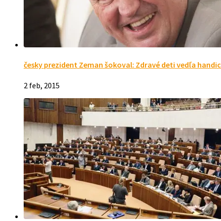
česky prezident Zeman šokoval: Zdravé deti vedľa handic
2 feb, 2015