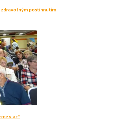
so zdravotným postihnutím
žeme viac“