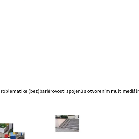
 problematike (bez)bariérovosti spojenú s otvorením multimediál