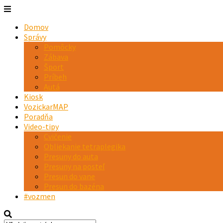
Domov
Správy
Pomôcky
Zábava
Šport
Príbeh
Autá
Kiosk
VozickarMAP
Poradňa
Video-tipy
Cvičenie
Obliekanie tetraplegika
Presuny do auta
Presuny na posteľ
Presun do vane
Presun do bazéna
#vozmen