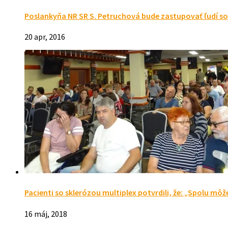
Poslankyňa NR SR S. Petruchová bude zastupovať ľudí 
20 apr, 2016
Pacienti so sklerózou multiplex potvrdili, že: „Spolu mô
16 máj, 2018