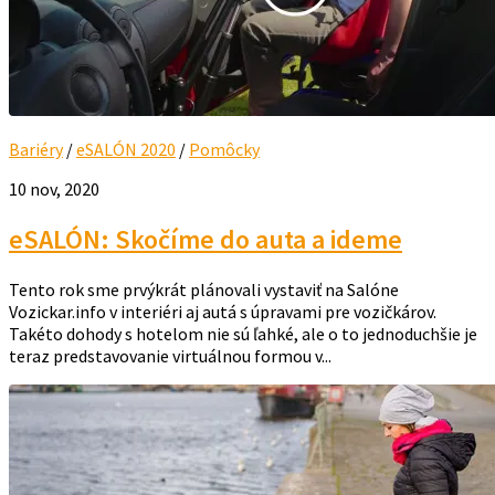
Bariéry
/
eSALÓN 2020
/
Pomôcky
10 nov, 2020
eSALÓN: Skočíme do auta a ideme
Tento rok sme prvýkrát plánovali vystaviť na Salóne
Vozickar.info v interiéri aj autá s úpravami pre vozičkárov.
Takéto dohody s hotelom nie sú ľahké, ale o to jednoduchšie je
teraz predstavovanie virtuálnou formou v...