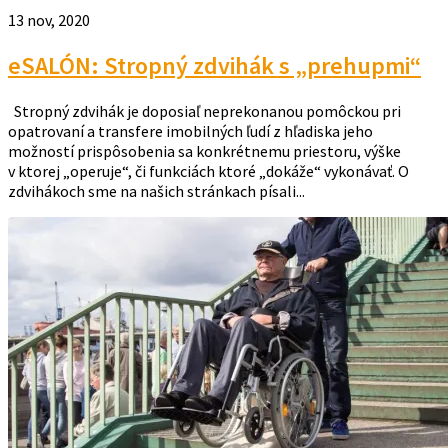
13 nov, 2020
eSALÓN: Stropný zdvihák s „prehupmi“
Stropný zdvihák je doposiaľ neprekonanou pomôckou pri
opatrovaní a transfere imobilných ľudí z hľadiska jeho
možností prispôsobenia sa konkrétnemu priestoru, výške
v ktorej „operuje“, či funkciách ktoré „dokáže“ vykonávať. O
zdvihákoch sme na našich stránkach písali...