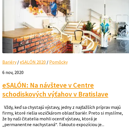
Bariéry
/
eSALÓN 2020
/
Pomôcky
6 nov, 2020
eSALÓN: Na návšteve v Centre
schodiskových výťahov v Bratislave
Vždy, keď sa chystajú výstavy, jedny z najťažších príprav majú
firmy, ktoré riešia vozičkárom oblasť bariér. Preto si myslíme,
že by naši čitatelia mohli oceniť výstavu, ktorá je
„permanentne nachystaná“. Takouto expozíciou je...