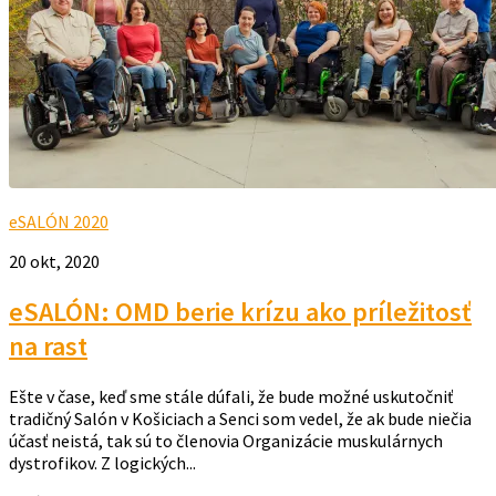
eSALÓN 2020
20 okt, 2020
eSALÓN: OMD berie krízu ako príležitosť
na rast
Ešte v čase, keď sme stále dúfali, že bude možné uskutočniť
tradičný Salón v Košiciach a Senci som vedel, že ak bude niečia
účasť neistá, tak sú to členovia Organizácie muskulárnych
dystrofikov. Z logických...