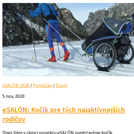
eSALÓN 2020
/
Pomôcky
/
Šport
5 nov, 2020
eSALÓN: Kočík pre tých najaktívnejších
rodičov
Dnes Vám v rámci projektu eSALÓN predstavíme kočík,