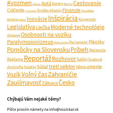
#vozmen
Cestovanie
Autá
Bariéry
Boccia
Anketa
Financie
Cvičenie
eSalón
Erotika
Handbike
Cyklistika
Inšpirácia
Inovácie
Komentár
História
Hokej
Legislatíva
Moderné technológie
Liečba
Osobnosti na vozíku
Obdarení
Paralympionizmus
Pikošky
Parlament
Parkovanie
Pomôcky na Slovensku
Príbeh
Recenzia
Reportáž
Rozhovor
Salón
Reklama
Svalová
tretí sektor
Súťaž
umenie
téma
dystrofia
Sviatky
Voľný čas
Zahraničie
Vozík
Zaujímavosť
Česko
Zábava
Chýbajú Vám nejaké témy?
Píšte prosím námety na info@vozickar.sk