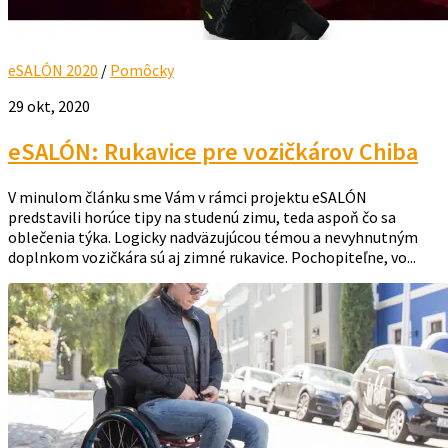
eSALÓN 2020
/
Pomôcky
29 okt, 2020
eSALÓN: Rukavice pre vozičkárov Chiba
V minulom článku sme Vám v rámci projektu eSALÓN
predstavili horúce tipy na studenú zimu, teda aspoň čo sa
oblečenia týka. Logicky nadväzujúcou témou a nevyhnutným
doplnkom vozičkára sú aj zimné rukavice. Pochopiteľne, vo...