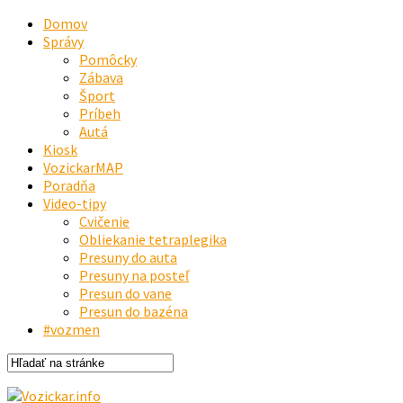
Domov
Správy
Pomôcky
Zábava
Šport
Príbeh
Autá
Kiosk
VozickarMAP
Poradňa
Video-tipy
Cvičenie
Obliekanie tetraplegika
Presuny do auta
Presuny na posteľ
Presun do vane
Presun do bazéna
#vozmen