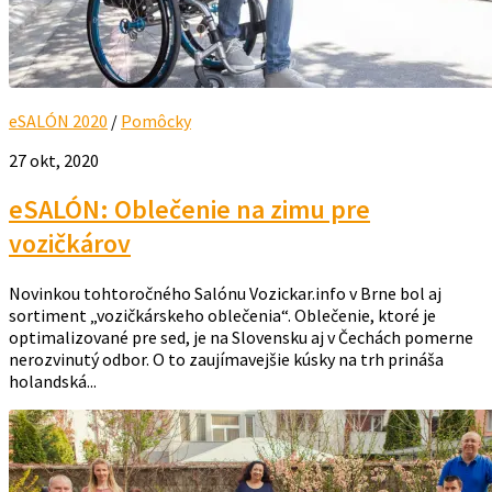
eSALÓN 2020
/
Pomôcky
27 okt, 2020
eSALÓN: Oblečenie na zimu pre
vozičkárov
Novinkou tohtoročného Salónu Vozickar.info v Brne bol aj
sortiment „vozičkárskeho oblečenia“. Oblečenie, ktoré je
optimalizované pre sed, je na Slovensku aj v Čechách pomerne
nerozvinutý odbor. O to zaujímavejšie kúsky na trh prináša
holandská...