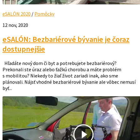
eSALÓN 2020
/
Pomôcky
12 nov, 2020
eSALÓN: Bezbariérové bývanie je čoraz
dostupnejšie
Hľadáte nový dom či byt a potrebujete bezbariérový?
Prekonali ste úraz alebo ťažkú chorobu a máte problém
s mobilitou? Niekedy to žiaľ život zariadi inak, ako sme
plánovali. Nájsť vhodné bezbariérové bývanie ale vôbec nemusí
byť...