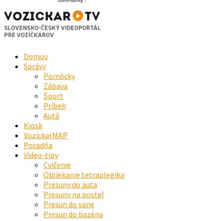
Domov
Správy
Pomôcky
Zábava
Šport
Príbeh
Autá
Kiosk
VozickarMAP
Poradňa
Video-tipy
Cvičenie
Obliekanie tetraplegika
Presuny do auta
Presuny na posteľ
Presun do vane
Presun do bazéna