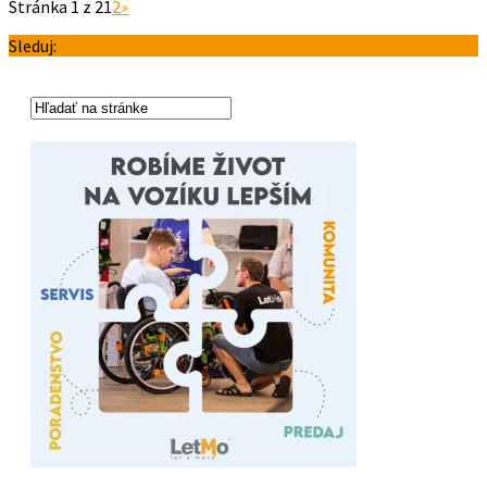
Stránka 1 z 2
1
2
»
Sleduj: