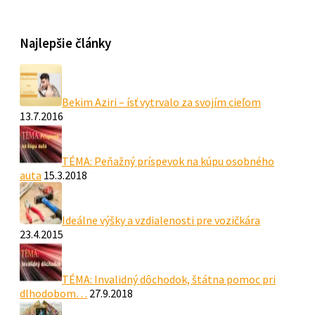
Najlepšie články
Bekim Aziri – ísť vytrvalo za svojím cieľom
13.7.2016
TÉMA: Peňažný príspevok na kúpu osobného
auta
15.3.2018
Ideálne výšky a vzdialenosti pre vozičkára
23.4.2015
TÉMA: Invalidný dôchodok, štátna pomoc pri
dlhodobom…
27.9.2018