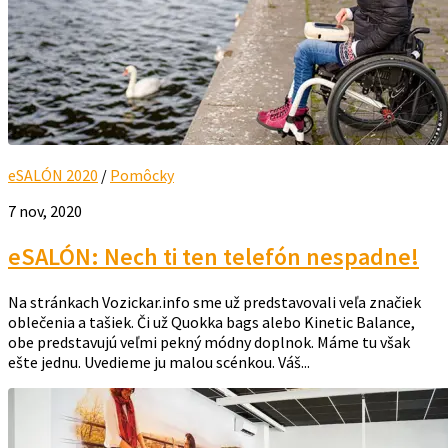
eSALÓN 2020
/
Pomôcky
7 nov, 2020
eSALÓN: Nech ti ten telefón nespadne!
Na stránkach Vozickar.info sme už predstavovali veľa značiek
oblečenia a tašiek. Či už Quokka bags alebo Kinetic Balance,
obe predstavujú veľmi pekný módny doplnok. Máme tu však
ešte jednu. Uvedieme ju malou scénkou. Váš...