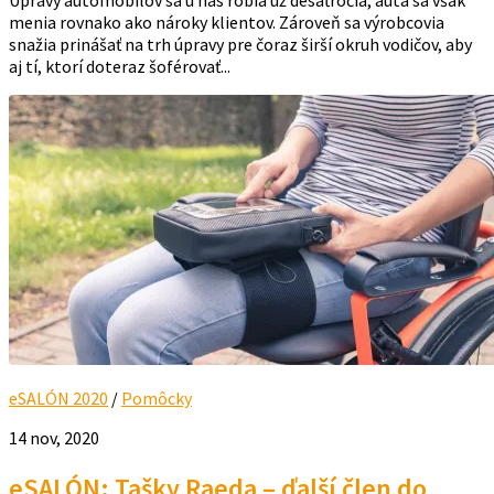
Úpravy automobilov sa u nás robia už desaťročia, autá sa však
menia rovnako ako nároky klientov. Zároveň sa výrobcovia
snažia prinášať na trh úpravy pre čoraz širší okruh vodičov, aby
aj tí, ktorí doteraz šoférovať...
eSALÓN 2020
/
Pomôcky
14 nov, 2020
eSALÓN: Tašky Raeda – ďalší člen do