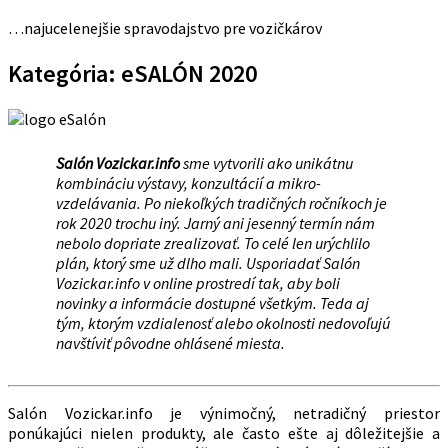
…najucelenejšie spravodajstvo pre vozičkárov
Kategória:
eSALÓN 2020
Salón Vozickar.info
sme vytvorili ako unikátnu
kombináciu výstavy, konzultácií a mikro-
vzdelávania. Po niekoľkých tradičných ročníkoch je
rok 2020 trochu iný. Jarný ani jesenný termín nám
nebolo dopriate zrealizovať. To celé len urýchlilo
plán, ktorý sme už dlho mali. Usporiadať Salón
Vozickar.info v online prostredí tak, aby boli
novinky a informácie dostupné všetkým. Teda aj
tým, ktorým vzdialenosť alebo okolnosti nedovoľujú
navštíviť pôvodne ohlásené miesta.
Salón Vozickar.info je výnimočný, netradičný priestor
ponúkajúci nielen produkty, ale často ešte aj dôležitejšie a