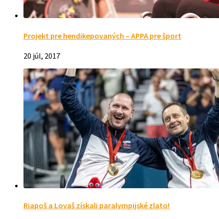
Projekt pre hendikepovaných – APPA pre šport
20 júl, 2017
Riapoš a Lovaš získali paralympijské zlato!