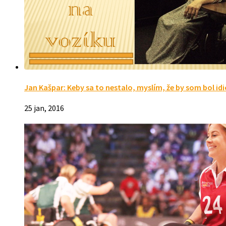
Jan Kašpar: Keby sa to nestalo, myslím, že by som bol idi
25 jan, 2016