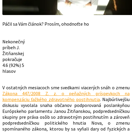
Páčil sa Vám článok? Prosím, ohodnoťte ho
Nekonečný
príbeh J.
Žitňanskej
pokračuje
4.6
(92%)
5
hlasov
V ostatných mesiacoch sme svedkami viacerých snáh o zmenu
Zákona 447/2008 Z. z. o peňažných príspevkoch na
kompenzáciu ťažkého zdravotného postihnutia
. Najbúrlivejšiu
diskusiu vyvolala snaha občanov podporovaná poslankyňou
Európskeho parlamentu Janou Žitňanskou, podpredsedníčkou
skupiny pre práva osôb so zdravotným postihnutím a zároveň
podpredsedníčkou politického hnutia Nova, o zmenu
spomínaného zákona, ktorou by sa vyňali dary od fyzických a