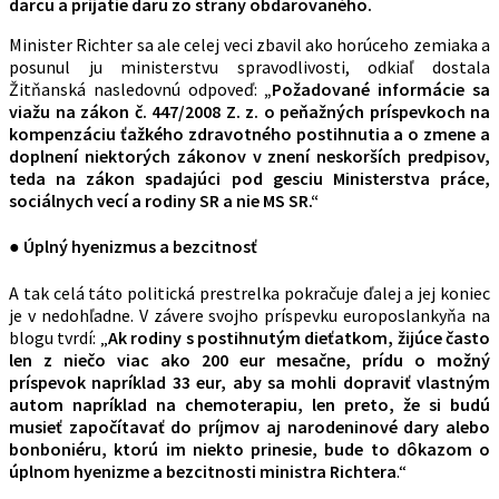
darcu a prijatie daru zo strany obdarovaného.
Minister Richter sa ale celej veci zbavil ako horúceho zemiaka a
posunul ju ministerstvu spravodlivosti, odkiaľ dostala
Žitňanská nasledovnú odpoveď:
„Požadované informácie sa
viažu na zákon č. 447/2008 Z. z. o peňažných príspevkoch na
kompenzáciu ťažkého zdravotného postihnutia a o zmene a
doplnení niektorých zákonov v znení neskorších predpisov,
teda na zákon spadajúci pod gesciu Ministerstva práce,
sociálnych vecí a rodiny SR a nie MS SR.“
● Úplný hyenizmus a bezcitnosť
A tak celá táto politická prestrelka pokračuje ďalej a jej koniec
je v nedohľadne. V závere svojho príspevku europoslankyňa na
blogu tvrdí: „
Ak rodiny s postihnutým dieťatkom, žijúce často
len z niečo viac ako 200 eur mesačne, prídu o možný
príspevok napríklad 33 eur, aby sa mohli dopraviť vlastným
autom napríklad na chemoterapiu, len preto, že si budú
musieť započítavať do príjmov aj narodeninové dary alebo
bonboniéru, ktorú im niekto prinesie, bude to dôkazom o
úplnom hyenizme a bezcitnosti ministra Richtera
.“