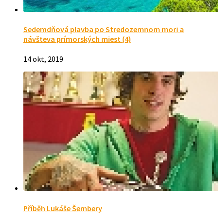
Sedemdňová plavba po Stredozemnom mori a
návšteva prímorských miest (4)
14 okt, 2019
Příběh Lukáše Šembery