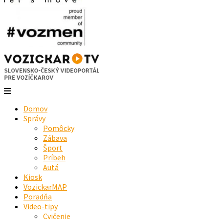
Domov
Správy
Pomôcky
Zábava
Šport
Príbeh
Autá
Kiosk
VozickarMAP
Poradňa
Video-tipy
Cvičenie