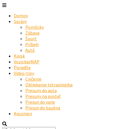
Domov
Správy
Pomôcky
Zábava
Šport
Príbeh
Autá
Kiosk
VozickarMAP
Poradňa
Video-tipy
Cvičenie
Obliekanie tetraplegika
Presuny do auta
Presuny na posteľ
Presun do vane
Presun do bazéna
#vozmen