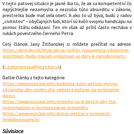
V tejto patovej situácii je jasné iba to, že ak sa kompetentní čo
najrýchlejšie nezamyslia a nezrušia túto absurditu v zákone,
prestrelka bude mať veľa obetí. A ako to už býva, budú z radov
„civilistov“ – obyčajných ľudí, ktorí sú kvôli svojmu handicapu na
pomoc štátu odkázaní. Ten im však až príliš často necháva v
rukách povestného čierneho Petra.
Celý článok Jany Žitňanskej si môžete prečítať na adrese:
https://dennikn.sk/blog/ak-sa-richter-naspamata-zdravotne-
postihnuti-budu-musiet-vykazovat-aj-dary-k-narodeninam/
.
(
s.zahumenska@vozickar.sk
)
Ďalšie články z tejto kategórie:
https://www.vozickar.info/podpiste-tuto-peticiu-vyzyva-
zitnanska-aby-osoby-ztp-neboli-trestane-za-prijimanie-
darov/
https://www.vozickar.info/pripojte-sa-k-peticii-aby-ste-
neprichadzali-o-kompenzacne-prispevky/
https://www.vozickar.info/dalsia-peticia-v-prospech-
hendikepovanych/
Súvisiace