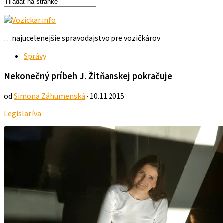
…najucelenejšie spravodajstvo pre vozičkárov
Správy
Nekonečný príbeh J. Žitňanskej pokračuje
od
Simona Záhumenská
· 10.11.2015
Legislatíva