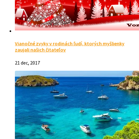
Vianočné zvyky v rodinách ľudí, ktorých myšlienky
zaujali našich čitateľov
21 dec, 2017