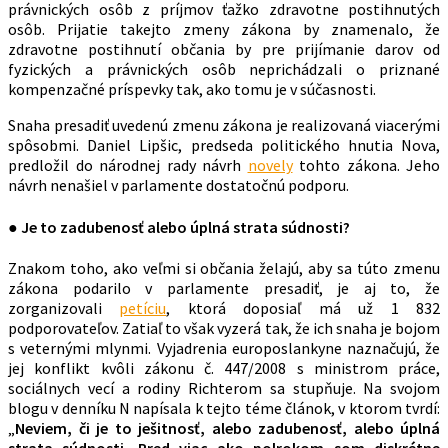
právnických osôb z príjmov ťažko zdravotne postihnutých
osôb. Prijatie takejto zmeny zákona by znamenalo, že
zdravotne postihnutí občania by pre prijímanie darov od
fyzických a právnických osôb neprichádzali o priznané
kompenzačné príspevky tak, ako tomu je v súčasnosti.
Snaha presadiť uvedenú zmenu zákona je realizovaná viacerými
spôsobmi. Daniel Lipšic, predseda politického hnutia Nova,
predložil do národnej rady návrh
novely
tohto zákona. Jeho
návrh nenašiel v parlamente dostatočnú podporu.
● Je to zadubenosť alebo úplná strata súdnosti?
Znakom toho, ako veľmi si občania želajú, aby sa túto zmenu
zákona podarilo v parlamente presadiť, je aj to, že
zorganizovali
petíciu
, ktorá doposiaľ má už 1 832
podporovateľov. Zatiaľ to však vyzerá tak, že ich snaha je bojom
s veternými mlynmi. Vyjadrenia europoslankyne naznačujú, že
jej
konflikt kvôli zákonu č. 447/2008 s ministrom práce,
sociálnych vecí a rodiny Richterom sa stupňuje. Na svojom
blogu v denníku N napísala k tejto téme článok, v ktorom tvrdí:
„
Neviem, či je to ješitnosť, alebo zadubenosť, alebo úplná
strata súdnosti. Pred viac ako polrokom som diskrétne