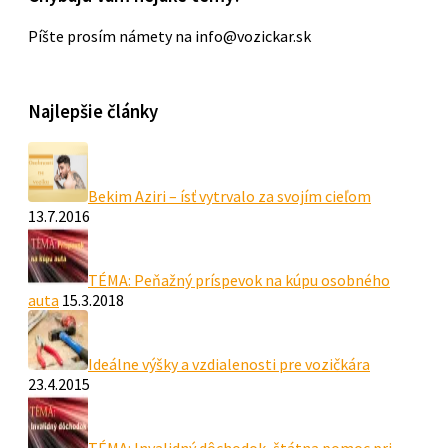
Píšte prosím námety na info@vozickar.sk
Najlepšie články
Bekim Aziri – ísť vytrvalo za svojím cieľom
13.7.2016
TÉMA: Peňažný príspevok na kúpu osobného
auta
15.3.2018
Ideálne výšky a vzdialenosti pre vozičkára
23.4.2015