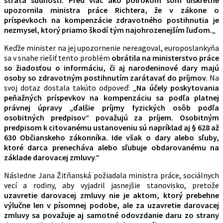
upozornila ministra práce Richtera, že v zákone o
príspevkoch na kompenzácie zdravotného postihnutia je
nezmysel, ktorý priamo škodí tým najohrozenejším ľuďom.
„
Keďže minister na jej upozornenie nereagoval, europoslankyňa
sa v snahe riešiť tento problém
obrátila na ministerstvo práce
so žiadosťou o informáciu, či aj narodeninové dary majú
osoby so zdravotným postihnutím zarátavať do príjmov
. Na
svoj dotaz dostala takúto odpoveď: „
Na účely poskytovania
peňažných príspevkov na kompenzáciu sa podľa platnej
právnej úpravy „ďalšie príjmy fyzických osôb podľa
osobitných predpisov“ považujú za príjem. Osobitným
predpisom k citovanému ustanoveniu sú napríklad aj § 628 až
630 Občianskeho zákonníka. Ide však o dary alebo sľuby,
ktoré darca prenecháva alebo sľubuje obdarovanému na
základe darovacej zmluvy
.“
Následne Jana Žitňanská požiadala ministra práce, sociálnych
vecí a rodiny, aby vyjadril jasnejšie stanovisko, pretože
uzavretie darovacej zmluvy nie je aktom, ktorý prebehne
výlučne len v písomnej podobe, ale za uzavretie darovacej
zmluvy sa považuje aj samotné odovzdanie daru zo strany