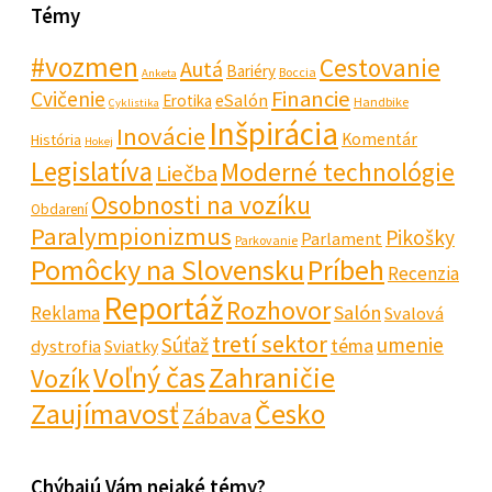
Témy
#vozmen
Cestovanie
Autá
Bariéry
Boccia
Anketa
Financie
Cvičenie
eSalón
Erotika
Handbike
Cyklistika
Inšpirácia
Inovácie
Komentár
História
Hokej
Legislatíva
Moderné technológie
Liečba
Osobnosti na vozíku
Obdarení
Paralympionizmus
Pikošky
Parlament
Parkovanie
Pomôcky na Slovensku
Príbeh
Recenzia
Reportáž
Rozhovor
Salón
Reklama
Svalová
tretí sektor
Súťaž
umenie
téma
dystrofia
Sviatky
Voľný čas
Zahraničie
Vozík
Zaujímavosť
Česko
Zábava
Chýbajú Vám nejaké témy?