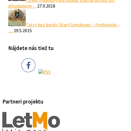
TÉMA: Invalidný dôchodok, štátna pomoc pri
dlhodobom…
27.9.2018
Tatry bez bariér: Starý Smokovec – Hrebienok –
…
29.5.2015
Nájdete nás tiež tu
Partneri projektu