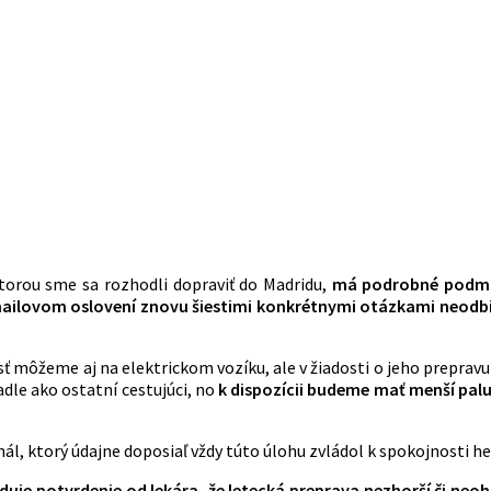
ktorou sme sa rozhodli dopraviť do Madridu,
má podrobné podmi
mailovom oslovení znovu šiestimi konkrétnymi otázkami neodb
sť môžeme aj na elektrickom vozíku, ale v žiadosti o jeho preprav
adle ako ostatní cestujúci, no
k dispozícii budeme mať menší pal
ál, ktorý údajne doposiaľ vždy túto úlohu zvládol k spokojnosti 
uje potvrdenie od lekára, že letecká preprava nezhorší či neo