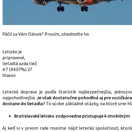
Páčil sa Vám článok? Prosím, ohodnoťte ho
Letisko je
pripravené,
lietadlá azda tiež
4.7
(94.07%)
27
hlasov
Letecká doprava je podľa štatistík najbezpečnejšia, jednozn
najpohodlnejšia.
Je však dostatočne pohodlná aj pre vozičkára
dostane do lietadla?
To sú dve základné otázky, na ktoré sme hľa
Bratislavské letisko zodpovedne pristupuje k imobilným
Aj keď si v prvom rade musíme nájsť leteckú spoločnosť, ktorá