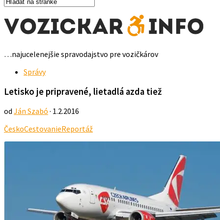
…najucelenejšie spravodajstvo pre vozičkárov
Správy
Letisko je pripravené, lietadlá azda tiež
od
Ján Szabó
· 1.2.2016
Česko
Cestovanie
Reportáž