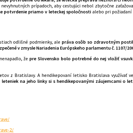
n v nevyhnutných prípadoch, aby cestujúci nebol zbytočne zaťažo
ke potvrdenie priamo v leteckej spoločnosti
alebo pri požiadaní
stiach odlišné podmienky, ale
práva osôb so zdravotným post
bezpečené v zmysle Nariadenia Európskeho parlamentu č. 1107/20
 nenapadlo, že
pre Slovensko bolo potrebné do nej vložiť vsuv
letov z Bratislavy. A hendikepovaní letisko Bratislava využíva
a leteniek na jeho linky si s hendikepovanými záujemcami o l
rave/
rave-2/