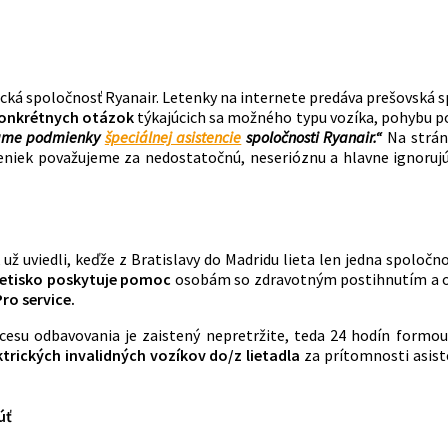
etecká spoločnosť Ryanair. Letenky na internete predáva prešovská
konkrétnych otázok
týkajúcich sa možného typu vozíka, pohybu po 
lame podmienky
špeciálnej asistencie
spoločnosti Ryanair.
“
Na strán
eteniek považujeme za nedostatočnú, neserióznu a hlavne ignoru
ž uviedli, keďže z Bratislavy do Madridu lieta len jedna spoločno
letisko poskytuje pomoc
osobám so zdravotným postihnutím a 
ro service.
su odbavovania je zaistený nepretržite, teda 24 hodín formou 
ktrických invalidných vozíkov do/z lietadla
za prítomnosti asis
úť