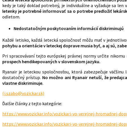
kedy je taký doklad potrebný, je individuálne a vyžaduje sa le
letenky je potrebné informovať sa o potrebe predložiť lekárs
odletom.
Nedostatočným poskytovaním informácií diskriminujú
Každé letisko, každá letecká spoločnosť môžu mať v jednotlivo
pohybu a orientácie v leteckej doprave musia byť, a aj sú, za
Pri spracovávaní tejto európskej právnej normy určite nikomu
prospech hendikepovaných v slovenskom jazyku.
Ryanair je leteckou spoločnosťou, ktorá zabezpečuje väčšinu 
dostatočný prístup.
No možno ani Ryanair netuší, že predajc
vlastne diskriminuje.
(j.szabo@vozickar.sk)
Ďalšie články z tejto kategórie:
https://www.vozickar.info/vozickari-vo-verejnej-hromadnej-dop
https://www.vozickar.info/vozickari-vo-verejnej-hromadnej-dop