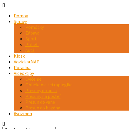
Domov
Správy
Pomôcky
Zábava
Šport
Príbeh
Autá
Kiosk
VozickarMAP
Poradňa
Video-tipy
Cvičenie
Obliekanie tetraplegika
Presuny do auta
Presuny na posteľ
Presun do vane
Presun do bazéna
#vozmen