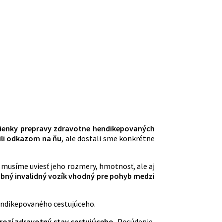
enky prepravy zdravotne hendikepovaných
ili odkazom na ňu
, ale dostali sme konkrétne
u musíme uviesť jeho rozmery, hmotnosť, ale aj
ubný invalidný vozík vhodný pre pohyb medzi
hendikepovaného cestujúceho.
hrozí zdravotný stav cestujúceho.
Posúdenie,