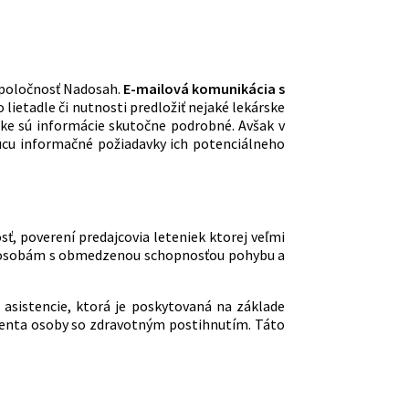
 spoločnosť Nadosah.
E-mailová komunikácia s
lietadle či nutnosti predložiť nejaké lekárske
ke sú informácie skutočne podrobné. Avšak v
júcu informačné požiadavky ich potenciálneho
sť, poverení predajcovia leteniek ktorej veľmi
osobám s obmedzenou schopnosťou pohybu a
asistencie, ktorá je poskytovaná na základe
tenta osoby so zdravotným postihnutím. Táto