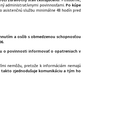
vaný administratívnymi povinnosťami.
Po kúpe
 o asistenčnú službu minimálne 48 hodín pred
ihnutím a osôb s obmedzenou schopnosťou
06.
ku o povinnosti informovať o opatreniach v
ť veľmi nemôžu, pretože k informáciám nemajú
et takto zjednodušuje komunikáciu a tým ho