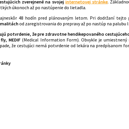
estujúcich zverejnené na svojej
internetovej stránke
. Základno
etkých úkonoch až po nastúpenie do lietadla.
 najneskôr 48 hodín pred plánovaným letom. Pri dodržaní tejto
ormalitách
od zaregistrovania do prepravy až po nastúp na palubu l
ujú potvrdenie, že pre zdravotne hendikepovaného cestujúceho n
 fly, MEDIF
(Medical Information Form). Obvykle je umiestnený 
ípade, že cestujúci nemá potvrdenie od lekára na predpísanom f
tránky