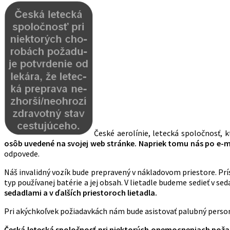
České aerolínie, letecká spoločnosť, 
osôb uvedené na svojej web stránke. Napriek tomu nás po e-
odpovede.
Náš invalidný vozík bude prepravený v nákladovom priestore. Prí
typ používanej batérie a jej obsah. V lietadle budeme sedieť v sed
sedadlami a v ďalších priestoroch lietadla.
Pri akýchkoľvek požiadavkách nám bude asistovať palubný person
Česká letecká spoločnosť pri niektorých onemocneniach požad