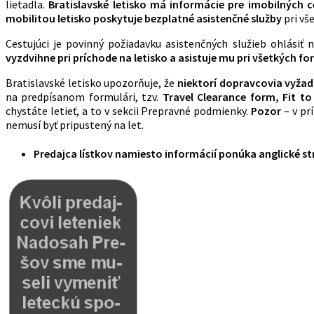
lietadla.
Bratislavské letisko
má
informácie pre imobilných c
mobilitou letisko poskytuje bezplatné asistenčné služby
pri vš
Cestujúci je povinný požiadavku asistenčných služieb ohlásiť
vyzdvihne pri príchode na letisko a asistuje mu pri všetkých f
Bratislavské letisko upozorňuje, že
niektorí dopravcovia vyžad
na predpísanom formulári, tzv.
Travel Clearance form, Fit to
chystáte letieť, a to v sekcii Prepravné podmienky.
Pozor
– v pr
nemusí byť pripustený na let.
Predajca lístkov namiesto informácií ponúka anglické s