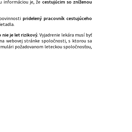
u informáciou je, že
cestujúcim so zníženou
 povinnosti
pridelený pracovník cestujúceho
ietadla.
ie je let rizikový.
Vyjadrenie lekára musí byť
na webovej stránke spoločnosti, s ktorou sa
ormulári požadovanom leteckou spoločnosťou,