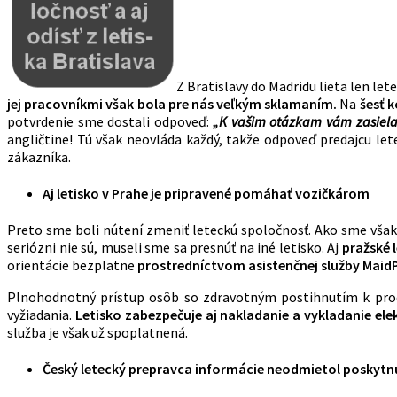
Z Bratislavy do Madridu lieta len l
jej pracovníkmi však bola pre nás veľkým sklamaním.
Na
šesť 
potvrdenie sme dostali odpoveď:
„K vašim otázkam vám zasie
angličtine! Tú však neovláda každý, takže odpoveď predajcu l
zákazníka.
Aj letisko v Prahe je pripravené pomáhať vozičkárom
Preto sme boli nútení zmeniť leteckú spoločnosť. Ako sme však u
seriózni nie sú, museli sme sa presnúť na iné letisko. Aj
pražské 
orientácie bezplatne
prostredníctvom asistenčnej služby MaidP
Plnohodnotný prístup osôb so zdravotným postihnutím k proce
vyžiadania.
Letisko zabezpečuje aj nakladanie a vykladanie ele
služba je však už spoplatnená.
Český letecký prepravca informácie neodmietol poskytn