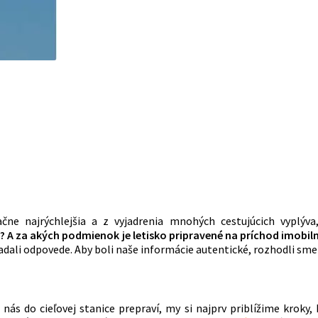
ačne najrýchlejšia a z vyjadrenia mnohých cestujúcich vyplýv
? A za akých podmienok je letisko pripravené na príchod imobil
dali odpovede. Aby boli naše informácie autentické, rozhodli sme 
 nás do cieľovej stanice prepraví, my si najprv priblížime kroky