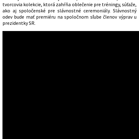
tvorcovia kolekcie, ktorá zahŕňa oblečenie pre tréningy, súťaže,
ako aj spoločenské pre slávnostné ceremoniály. Slávnostný
odev bude mať premiéru na spoločnom sľube členov výprav u
prezidentky SR.