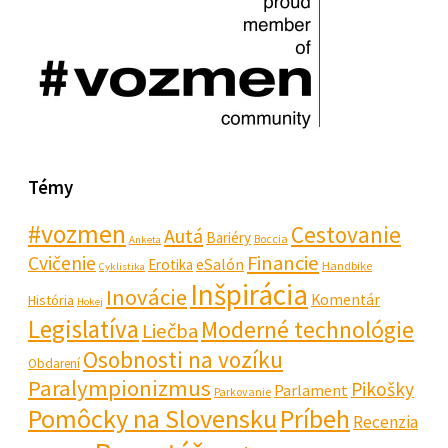
Témy
#vozmen
Cestovanie
Autá
Bariéry
Boccia
Anketa
Financie
Cvičenie
eSalón
Erotika
Handbike
Cyklistika
Inšpirácia
Inovácie
Komentár
História
Hokej
Legislatíva
Moderné technológie
Liečba
Osobnosti na vozíku
Obdarení
Paralympionizmus
Pikošky
Parlament
Parkovanie
Pomôcky na Slovensku
Príbeh
Recenzia