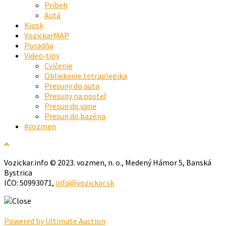
Príbeh
Autá
Kiosk
VozickarMAP
Poradňa
Video-tipy
Cvičenie
Obliekanie tetraplegika
Presuny do auta
Presuny na posteľ
Presun do vane
Presun do bazéna
#vozmen
Vozickar.info © 2023. vozmen, n. o., Medený Hámor 5, Banská
Bystrica
IČO: 50993071,
info@vozickar.sk
Powered by Ultimate Auction