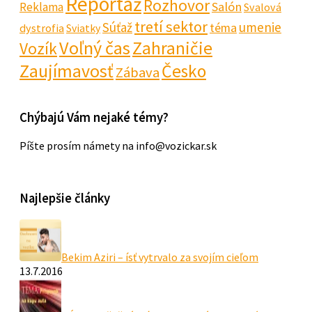
Reportáž
Rozhovor
Salón
Reklama
Svalová
tretí sektor
Súťaž
umenie
téma
dystrofia
Sviatky
Voľný čas
Zahraničie
Vozík
Zaujímavosť
Česko
Zábava
Chýbajú Vám nejaké témy?
Píšte prosím námety na info@vozickar.sk
Najlepšie články
Bekim Aziri – ísť vytrvalo za svojím cieľom
13.7.2016