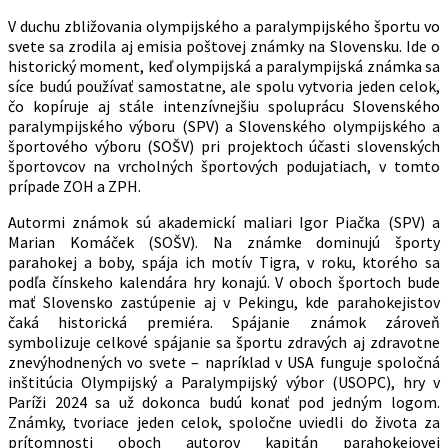
V duchu zbližovania olympijského a paralympijského športu vo
svete sa zrodila aj emisia poštovej známky na Slovensku. Ide o
historický moment, keď olympijská a paralympijská známka sa
síce budú používať samostatne, ale spolu vytvoria jeden celok,
čo kopíruje aj stále intenzívnejšiu spoluprácu Slovenského
paralympijského výboru (SPV) a Slovenského olympijského a
športového výboru (SOŠV) pri projektoch účasti slovenských
športovcov na vrcholných športových podujatiach, v tomto
prípade ZOH a ZPH.
Autormi známok sú akademickí maliari Igor Piačka (SPV) a
Marian Komáček (SOŠV). Na známke dominujú športy
parahokej a boby, spája ich motív Tigra, v roku, ktorého sa
podľa čínskeho kalendára hry konajú. V oboch športoch bude
mať Slovensko zastúpenie aj v Pekingu, kde parahokejistov
čaká historická premiéra. Spájanie známok zároveň
symbolizuje celkové spájanie sa športu zdravých aj zdravotne
znevýhodnených vo svete – napríklad v USA funguje spoločná
inštitúcia Olympijský a Paralympijský výbor (USOPC), hry v
Paríži 2024 sa už dokonca budú konať pod jedným logom.
Známky, tvoriace jeden celok, spoločne uviedli do života za
prítomnosti oboch autorov kapitán parahokejovej