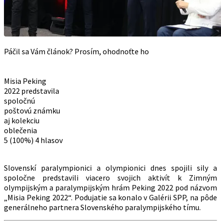
Páčil sa Vám článok? Prosím, ohodnoťte ho
Misia Peking
2022 predstavila
spoločnú
poštovú známku
aj kolekciu
oblečenia
5
(100%)
4
hlasov
Slovenskí paralympionici a olympionici dnes spojili sily a
spoločne predstavili viacero svojich aktivít k Zimným
olympijským a paralympijským hrám Peking 2022 pod názvom
„Misia Peking 2022“. Podujatie sa konalo v Galérii SPP, na pôde
generálneho partnera Slovenského paralympijského tímu.