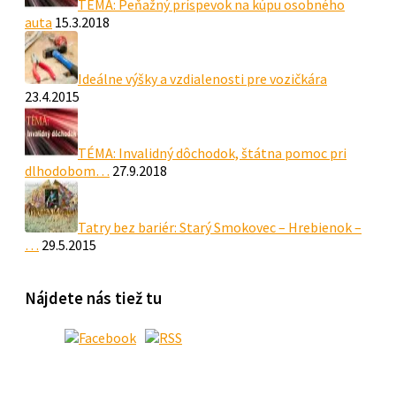
TÉMA: Peňažný príspevok na kúpu osobného
auta
15.3.2018
Ideálne výšky a vzdialenosti pre vozičkára
23.4.2015
TÉMA: Invalidný dôchodok, štátna pomoc pri
dlhodobom…
27.9.2018
Tatry bez bariér: Starý Smokovec – Hrebienok –
…
29.5.2015
Nájdete nás tiež tu