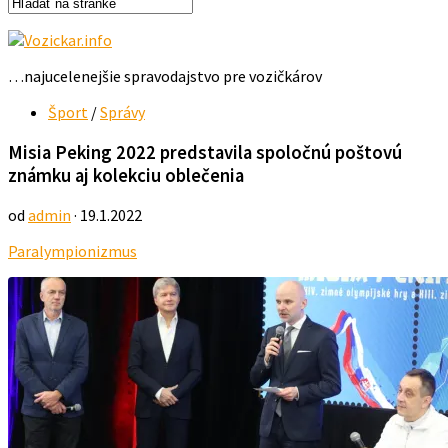
…najucelenejšie spravodajstvo pre vozičkárov
Šport
/
Správy
Misia Peking 2022 predstavila spoločnú poštovú
známku aj kolekciu oblečenia
od
admin
· 19.1.2022
Paralympionizmus