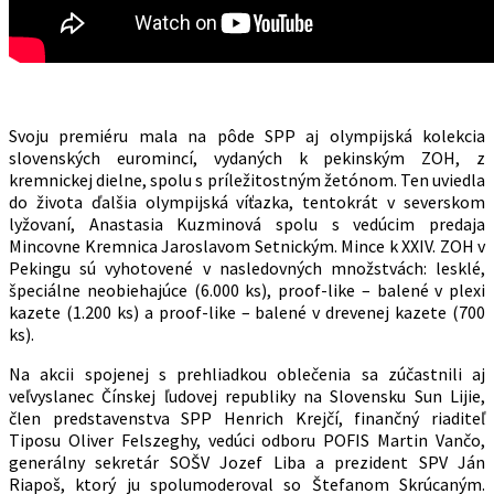
Svoju premiéru mala na pôde SPP aj olympijská kolekcia
slovenských euromincí, vydaných k pekinským ZOH, z
kremnickej dielne, spolu s príležitostným žetónom. Ten uviedla
do života ďalšia olympijská víťazka, tentokrát v severskom
lyžovaní, Anastasia Kuzminová spolu s vedúcim predaja
Mincovne Kremnica Jaroslavom Setnickým. Mince k XXIV. ZOH v
Pekingu sú vyhotovené v nasledovných množstvách: lesklé,
špeciálne neobiehajúce (6.000 ks), proof-like – balené v plexi
kazete (1.200 ks) a proof-like – balené v drevenej kazete (700
ks).
Na akcii spojenej s prehliadkou oblečenia sa zúčastnili aj
veľvyslanec Čínskej ľudovej republiky na Slovensku Sun Lijie,
člen predstavenstva SPP Henrich Krejčí, finančný riaditeľ
Tiposu Oliver Felszeghy, vedúci odboru POFIS Martin Vančo,
generálny sekretár SOŠV Jozef Liba a prezident SPV Ján
Riapoš, ktorý ju spolumoderoval so Štefanom Skrúcaným.