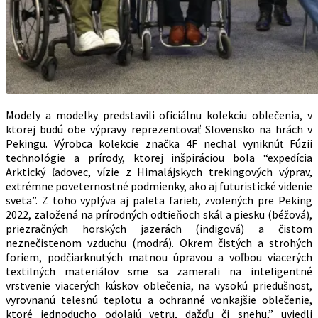
Modely a modelky predstavili oficiálnu kolekciu oblečenia, v
ktorej budú obe výpravy reprezentovať Slovensko na hrách v
Pekingu. Výrobca kolekcie značka 4F nechal vyniknúť Fúzii
technológie a prírody, ktorej inšpiráciou bola “expedícia
Arktický ľadovec, vízie z Himalájskych trekingových výprav,
extrémne poveternostné podmienky, ako aj futuristické videnie
sveta”. Z toho vyplýva aj paleta farieb, zvolených pre Peking
2022, založená na prírodných odtieňoch skál a piesku (béžová),
priezračných horských jazerách (indigová) a čistom
neznečistenom vzduchu (modrá). Okrem čistých a strohých
foriem, podčiarknutých matnou úpravou a voľbou viacerých
textilných materiálov sme sa zamerali na inteligentné
vrstvenie viacerých kúskov oblečenia, na vysokú priedušnosť,
vyrovnanú telesnú teplotu a ochranné vonkajšie oblečenie,
ktoré jednoducho odolajú vetru, dažďu či snehu,” uviedli