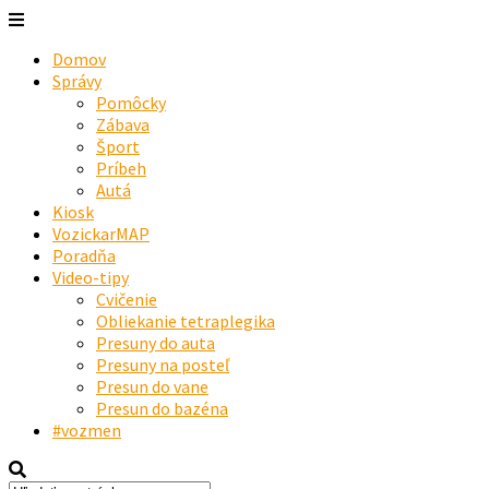
Domov
Správy
Pomôcky
Zábava
Šport
Príbeh
Autá
Kiosk
VozickarMAP
Poradňa
Video-tipy
Cvičenie
Obliekanie tetraplegika
Presuny do auta
Presuny na posteľ
Presun do vane
Presun do bazéna
#vozmen