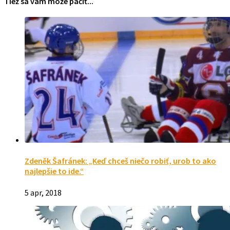
Tiež sa vám može páčiť...
Zdeněk Šafránek: „Keď chceš niečo robiť, urob to ako
najlepšie to ide.“
5 apr, 2018