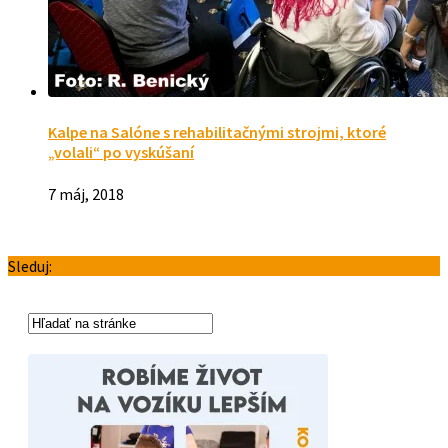
Kalpe na Salóne s rehabilitačnými strojmi, ktoré
„volali“ po vyskúšaní
7 máj, 2018
Sleduj: