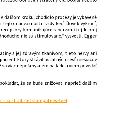
 V ďalšom kroku, chodidlo protézy je vybavené
tejto nadväznosti vždy keď človek vykročí,
receptory komunikujúce s nervami tej-ktorej
ednoducho nie sú stimulované,“ vysvetlil Egger
atiny s jej zdravým tkanivom, tieto nervy ani
acient ktorý strávil ostatných šesť mesiacov
Už sa viac nepošmyknem na ľade a viem povedať
pokladať, že sa bude znižovať naprieč ďalším
ficial-limb-lets-amputees-feel
.