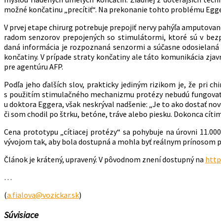
možné končatinu „precítiť“. Na prekonanie tohto problému Egge
V prvej etape chirurg potrebuje prepojiť nervy pahýľa amputovan
radom senzorov prepojených so stimulátormi, ktoré sú v bez
daná informácia je rozpoznaná senzormi a súčasne odosielaná 
končatiny. V prípade straty končatiny ale táto komunikácia zjavn
pre agentúru AFP.
Podľa jeho ďalších slov, prakticky jediným rizikom je, že pri 
s použitím stimulačného mechanizmu protézy nebudú fungovať d
u doktora Eggera, však neskrýval nadšenie: „Je to ako dostať n
či som chodil po štrku, betóne, tráve alebo piesku. Dokonca cít
Cena prototypu „cítiacej protézy“ sa pohybuje na úrovni 11.0
vývojom tak, aby bola dostupná a mohla byť reálnym prínosom p
Článok je krátený, upravený. V pôvodnom znení dostupný na
http
…
(
a.fialova@vozickar.sk
)
Súvisiace