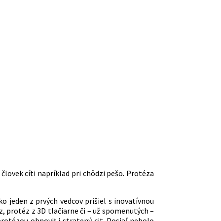
 človek cíti napríklad pri chôdzi pešo. Protéza
o jeden z prvých vedcov prišiel s inovatívnou
z, protéz z 3D tlačiarne či – už spomenutých –
otézou obnoviť i stratený cit. Dosiaľ nebolo