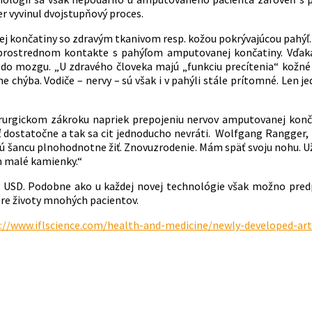
r vyvinul dvojstupňový proces.
ej končatiny so zdravým tkanivom resp. kožou pokrývajúcou pahýľ.
prostrednom kontakte s pahýľom amputovanej končatiny. Vďaka 
do mozgu. „U zdravého človeka majú „funkciu precítenia“ kožné 
e chýba. Vodiče – nervy – sú však i v pahýli stále prítomné. Len j
chirurgickom zákroku napriek prepojeniu nervov amputovanej konč
ostatočne a tak sa cit jednoducho nevráti. Wolfgang Rangger, p
ovú šancu plnohodnotne žiť. Znovuzrodenie. Mám späť svoju nohu. 
im malé kamienky.“
00 USD. Podobne ako u každej novej technológie však možno pred
re životy mnohých pacientov.
://www.iflscience.com/health-and-medicine/newly-developed-arti