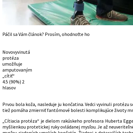
Páčil sa Vám článok? Prosím, ohodnoťte ho
Novovyvinutá
protéza
umožňuje
amputovaným
„cítiť“
4.5
(90%)
2
hlasov
Prvou bola koža, nasleduje ju končatina. Vedci vyvinuli protézu s
tiež pomáha zmierniť fantómové bolesti komplikujúce životy m
„Cítiacia protéza“ je dielom rakúskeho profesora Huberta Egger
myšlienkou protetickej ruky ovládanej mysľou. Je až neuveriteľné
mysľou riadených umelých končatín. Žiadnej z doterajších tech