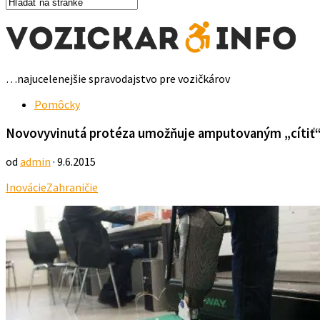
…najucelenejšie spravodajstvo pre vozičkárov
Pomôcky
Novovyvinutá protéza umožňuje amputovaným „cítiť
od
admin
· 9.6.2015
Inovácie
Zahraničie