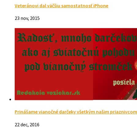
Veteránovi dal väčšiu samostatnosť iPhone
23 nov, 2015
Prinášame vianočné darčeky všetkým našim priaznivcom
22 dec, 2016