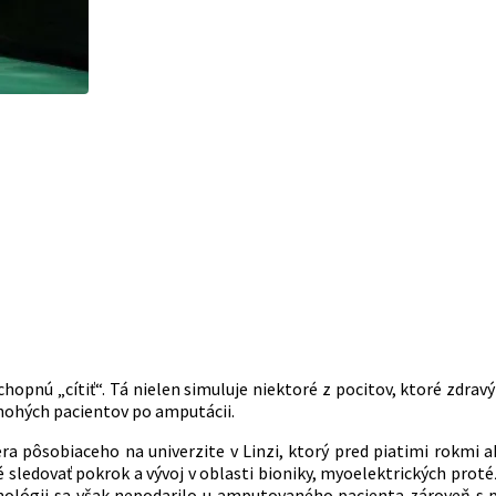
chopnú „cítiť“. Tá nielen simuluje niektoré z pocitov, ktoré zdravý
nohých pacientov po amputácii.
a pôsobiaceho na univerzite v Linzi, ktorý pred piatimi rokmi ak
 sledovať pokrok a vývoj v oblasti bioniky, myoelektrických proté
nológii sa však nepodarilo u amputovaného pacienta zároveň s pr