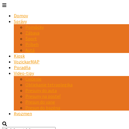
Domov
Správy
Pomôcky
Zábava
Šport
Príbeh
Autá
Kiosk
VozickarMAP
Poradňa
Video-tipy
Cvičenie
Obliekanie tetraplegika
Presuny do auta
Presuny na posteľ
Presun do vane
Presun do bazéna
#vozmen