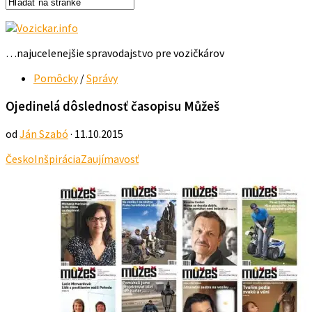
…najucelenejšie spravodajstvo pre vozičkárov
Pomôcky
/
Správy
Ojedinelá dôslednosť časopisu Můžeš
od
Ján Szabó
· 11.10.2015
Česko
Inšpirácia
Zaujímavosť