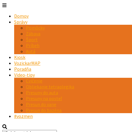
Domov
Správy
Pomôcky
Zábava
Šport
Príbeh
Autá
Kiosk
VozickarMAP
Poradňa
Video-tipy
Cvičenie
Obliekanie tetraplegika
Presuny do auta
Presuny na posteľ
Presun do vane
Presun do bazéna
#vozmen