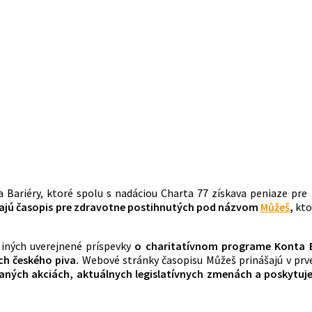
a Bariéry, ktoré spolu s nadáciou Charta 77 získava peniaze pr
vajú časopis pre zdravotne postihnutých pod názvom
Můžeš
,
kto
iných uverejnené príspevky
o charitatívnom programe Konta Bar
ch českého piva.
Webové stránky časopisu Můžeš prinášajú v prve
aných akciách, aktuálnych legislatívnych zmenách a poskytuje 