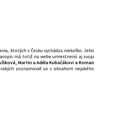
nia, ktorých v Česku vychádza niekoľko. Jeho
asopis má totiž na webe umiestnenú aj svoju
ivíšková, Martin a Adéla Kubačákovi a Roman
ozrakých zoznamovať sa s obsahom nejakého