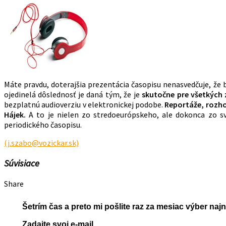
Máte pravdu, doterajšia prezentácia časopisu nenasvedčuje, že
ojedinelá dôslednosť je daná tým, že je
skutočne pre všetkých 
bezplatnú audioverziu v elektronickej podobe.
Reportáže, rozho
Hájek.
A to je nielen zo stredoeurópskeho, ale dokonca zo 
periodického časopisu.
(j.szabo@vozickar.sk)
Súvisiace
Share
Šetrím čas a preto mi pošlite raz za mesiac výber na
Zadajte svoj e-mail