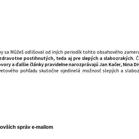
 by sa Můžeš odlišoval od iných periodík tohto obsahového zamera
zdravotne postihnutých, teda aj pre slepých a slabozrakých.
Č
vory a ďalšie články pravidelne narozprávajú Jan Kačer, Nina D
svetového pohľadu skutočne ojedinelá možnosť slepých a slab
jnovších správ e-mailom