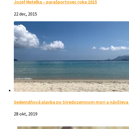
Jozef Metelka – parašportovec roka 2015
22 dec, 2015
Sedemdňová plavba po Stredozemnom mori a návšteva p
28 okt, 2019