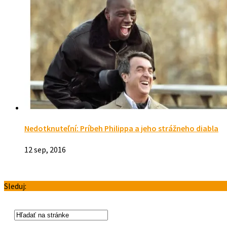
Nedotknuteľní: Príbeh Philippa a jeho strážneho diabla
12 sep, 2016
Sleduj: