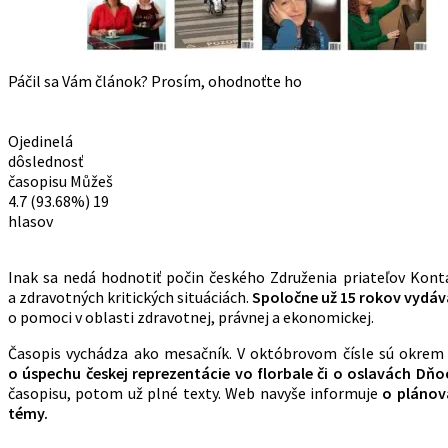
Páčil sa Vám článok? Prosím, ohodnoťte ho
Ojedinelá
dôslednosť
časopisu Můžeš
4.7
(93.68%)
19
hlasov
Inak sa nedá hodnotiť počin českého Združenia priateľov Kont
a zdravotných kritických situáciách.
Spoločne už 15 rokov vydá
o pomoci v oblasti zdravotnej, právnej a ekonomickej.
Časopis vychádza ako mesačník. V októbrovom čísle sú okrem 
o úspechu českej reprezentácie vo florbale či o oslavách Dňo
časopisu, potom už plné texty. Web navyše informuje
o plánov
témy.