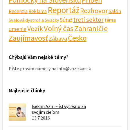
Príbeh
Reportáž
Rozhovor
Salón
Recenzia
Reklama
tretí sektor
Súťaž
téma
Svalová dystrofia
Sviatky
Voľný čas
Zahraničie
Vozík
umenie
Zaujímavosť
Česko
Zábava
Chýbajú Vám nejaké témy?
Píšte prosím námety na info@vozickar.sk
Najlepšie články
Bekim Aziri – ísť vytrvalo za
svojím cieľom
13.7.2016