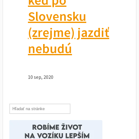
keď po
Slovensku
(zrejme) jazdiť
nebudú
10 sep, 2020