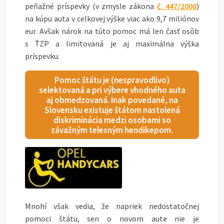
peňažné príspevky (v zmysle zákona
č. 447/2008
)
na kúpu auta v celkovej výške viac ako 9,7 miliónov
eur. Avšak nárok na túto pomoc má len časť osôb
s ŤZP a limitovaná je aj maximálna výška
príspevku.
Pomoc štátu je (nespravodlivo)
selektovaná a pri výbere vhodného auta
aj obmedzovaná. Inak povedané, na
Slovensku existuje štátom nastolená
diskriminácia medzi osobami so
závažným telesným hendikepom.
Mnohí však vedia, že napriek nedostatočnej
pomoci štátu, sen o novom aute nie je