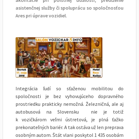
akontácie pri poistnej udalosti, predĺženie
asistenčnej služby či spoluprácu so spoločnosťou
Ares pri úprave vozidiel.
Integrácia ľudí so sťaženou mobilitou do
spoločnosti je bez vyhovujúceho dopravného
prostriedku prakticky nemožná. Železničná, ale aj
autobusová na Slovensku nie je totiž
k vozičkárom veľmi ústretová, je plná ťažko
prekonateľných bariér. A tak ostáva už len preprava
osobným autom. Štát vlani poskytol 1 435 osobám