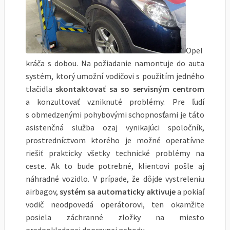
Opel
kráča s dobou. Na požiadanie namontuje do auta
systém, ktorý umožní vodičovi s použitím jedného
tlačidla
skontaktovať sa so servisným centrom
a konzultovať vzniknuté problémy. Pre ľudí
s obmedzenými pohybovými schopnosťami je táto
asistenčná služba ozaj vynikajúci spoločník,
prostredníctvom ktorého je možné operatívne
riešiť prakticky všetky technické problémy na
ceste. Ak to bude potrebné, klientovi pošle aj
náhradné vozidlo. V prípade, že dôjde vystreleniu
airbagov,
systém sa automaticky aktivuje
a pokiaľ
vodič neodpovedá operátorovi, ten okamžite
posiela záchranné zložky na miesto