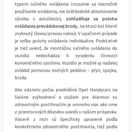
typom ručného ovládania (rozumie sa viacročné
používanie ovládania, nie krátkodobé absolvovanie
výcviku v autoškole),
zohľadňuje sa poloha
ovládania prevádzkovej brzdy
, na ktorú bol klient
zvyknutý (ľavou/pravou rukou). V opačnom prípade
je voľba polohy ovládania individuálna. Podstatné
je tiež uviesť, že montážou ručného ovládania do
vozidla nedochádza k vyradeniu činnosti
konvenčného systému. Vozidlo je možné aj naďalej
ovládať pomocou nožných pedálov – plyn, spojka,
brzda.
Ako odznelo počas prednášok Opel Handycars na
Salóne zvýhodnení a služieb pre klientov so
zdravotným postihnutím je omnoho viac ako sme
z priestorových dôvodov uviedli v našom príspevku.
Viaceré z nich sú špecificky upravené podľa
konkrétneho zdravotného postihnutia, tiež podľa