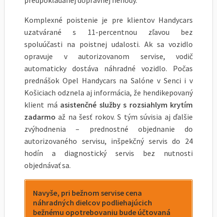
predpokladanej dopravnej nehody.
Komplexné poistenie je pre klientov Handycars
uzatvárané s 11-percentnou zľavou bez
spoluúčasti na poistnej udalosti. Ak sa vozidlo
opravuje v autorizovanom servise, vodič
automaticky dostáva náhradné vozidlo. Počas
prednášok Opel Handycars na Salóne v Senci i v
Košiciach odznela aj informácia, že hendikepovaný
klient má
asistenčné služby s rozsiahlym krytím
zadarmo
až na šesť rokov. S tým súvisia aj ďalšie
zvýhodnenia – prednostné objednanie do
autorizovaného servisu, inšpekčný servis do 24
hodín a diagnostický servis bez nutnosti
objednávať sa.
Navyše, pri bežnom servise cena
náhradných dielcov podliehajúcich
bežnému opotrebovaniu bude účtovaná