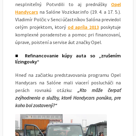
nesplniteľný. Potvrdili to aj prednášky
Opel
Handycars
na Salóne Vozickar.info (19. 4. a 17. 5.).
Vladimír Polčic v Senci účastníkov Salóna previedol
celým projektom, ktorý
od apríla 2013
poskytuje
komplexné poradenstvo a pomoc pri financovaní,
úprave, poistení a servise áut značky Opel.
■ Refinancovanie kúpy auta so „zrušením
lízingovky“
Hneď na začiatku predstavovania programu Opel
Handycars na Salóne mali viacerí poslucháči na
perách rovnakú otázku:
„Kto môže čerpať
zvýhodnenia a služby, ktoré Handycars ponúka, pre
koho bol zostavený?“