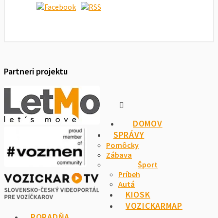
Partneri projektu
DOMOV
SPRÁVY
Pomôcky
Zábava
Šport
Príbeh
Autá
KIOSK
VOZICKARMAP
PORADŇA