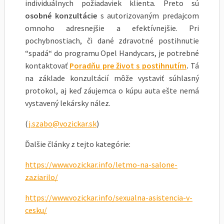
individuálnych požiadaviek klienta. Preto sú
osobné konzultácie
s autorizovaným predajcom
omnoho adresnejšie a efektívnejšie. Pri
pochybnostiach, či dané zdravotné postihnutie
“spadá“ do programu Opel Handycars, je potrebné
kontaktovať
Poradňu pre život s postihnutím
.
Tá
na základe konzultácií môže vystaviť súhlasný
protokol, aj keď záujemca o kúpu auta ešte nemá
vystavený lekársky nález.
(
j.szabo@vozickar.sk
)
Ďalšie články z tejto kategórie:
https://www.vozickar.info/letmo-na-salone-
zaziarilo/
https://www.vozickar.info/sexualna-asistencia-v-
cesku/