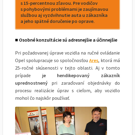
s 15-percentnou zľavou. Pre vodičov
s pohybovými problémami je zaujímavou
službou aj vyzdvihnutie auta u zákazníka
a jeho spätné doručenie po oprave.
■ Osobné konzultácie sú adresnejšie a účinnejšie
Pri požadovanej úprave vozidla na ručné ovládanie
Opel spolupracuje so spoločnosťou
Ares
, ktorá má
25-ročné skúsenosti v tejto oblasti. Aj v tomto
prípade
je hendikepovaný zákazník
uprednostnený
pri zaraďovaní objednávky do
procesu realizácie úprav s cieľom, aby vozidlo
mohol čo najskôr používať.