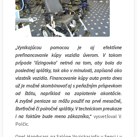
„Vynikajúcou pomocou je aj efektívne
prefinancovanie kúpy vozidla úverom. V takom
prípade ꞌlízingovkaꞌ netrvá na tom, aby bola do
poslednej splátky, tak ako v minulosti, zapísaná ako
vlastník vozidla. Financovanie kúpy auta preto dnes
už je možné skombinovať aj s peňažným príspevkom
od štátu, napríklad na zaplatenie akontácie.
A zvyšné peniaze sa môžu použiť na prvé mesačné,
štvrťročné či polročné splátky. V technickom preukaze
i na faktúre bude meno zákazníka,“
vysvetľoval V.
Polčic.
Opel Handycars na Salóne Vozickar.info v Senci i v