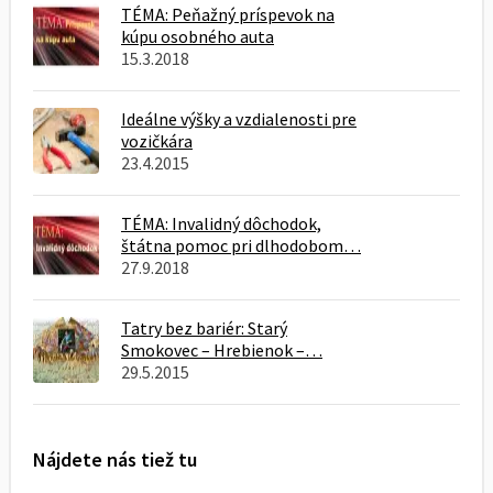
TÉMA: Peňažný príspevok na
kúpu osobného auta
15.3.2018
Ideálne výšky a vzdialenosti pre
vozičkára
23.4.2015
TÉMA: Invalidný dôchodok,
štátna pomoc pri dlhodobom…
27.9.2018
Tatry bez bariér: Starý
Smokovec – Hrebienok –…
29.5.2015
Nájdete nás tiež tu