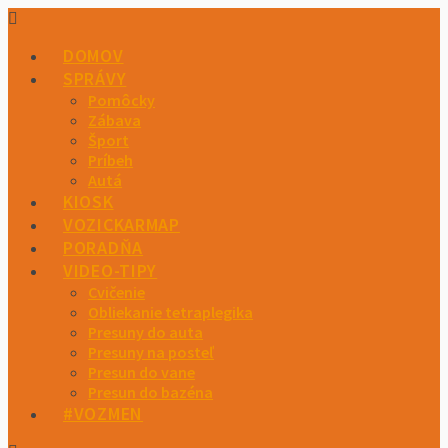
DOMOV
SPRÁVY
Pomôcky
Zábava
Šport
Príbeh
Autá
KIOSK
VOZICKARMAP
PORADŇA
VIDEO-TIPY
Cvičenie
Obliekanie tetraplegika
Presuny do auta
Presuny na posteľ
Presun do vane
Presun do bazéna
#VOZMEN