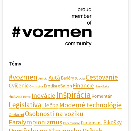
Témy
#vozmen
Cestovanie
Autá
Bariéry
Boccia
Anketa
Financie
Cvičenie
eSalón
Erotika
Handbike
Cyklistika
Inšpirácia
Inovácie
Komentár
História
Hokej
Legislatíva
Moderné technológie
Liečba
Osobnosti na vozíku
Obdarení
Paralympionizmus
Pikošky
Parlament
Parkovanie
Pomôcky na Slovensku