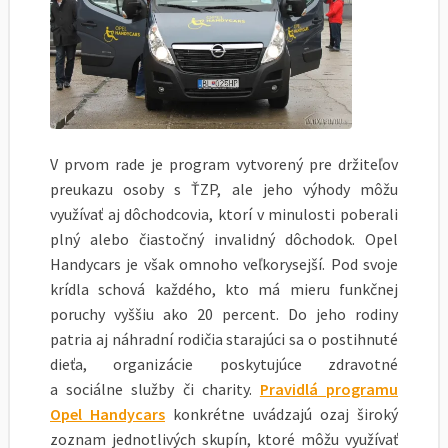
V prvom rade je program vytvorený pre držiteľov
preukazu osoby s ŤZP, ale jeho výhody môžu
využívať aj dôchodcovia, ktorí v minulosti poberali
plný alebo čiastočný invalidný dôchodok. Opel
Handycars je však omnoho veľkorysejší. Pod svoje
krídla schová každého, kto má mieru funkčnej
poruchy vyššiu ako 20 percent. Do jeho rodiny
patria aj náhradní rodičia starajúci sa o postihnuté
dieťa, organizácie poskytujúce zdravotné
a sociálne služby či charity.
Pravidlá programu
Opel Handycars
konkrétne uvádzajú ozaj široký
zoznam jednotlivých skupín, ktoré môžu využívať