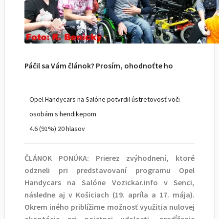
Páčil sa Vám článok? Prosím, ohodnoťte ho
Opel Handycars na Salóne potvrdil ústretovosť voči
osobám s hendikepom
4.6
(91%)
20
hlasov
ČLÁNOK PONÚKA: Prierez zvýhodnení, ktoré
odzneli pri predstavovaní programu Opel
Handycars na Salóne Vozickar.info v Senci,
následne aj v Košiciach (19. apríla a 17. mája).
Okrem iného priblížime možnosť využitia nulovej