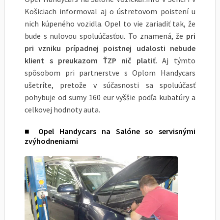
Košiciach informoval aj o ústretovom poistení u
nich kúpeného vozidla. Opel to vie zariadiť tak, že
bude s nulovou spoluúčasťou. To znamená, že
pri
pri vzniku prípadnej poistnej udalosti nebude
klient s preukazom ŤZP nič platiť
. Aj týmto
spôsobom pri partnerstve s Oplom Handycars
ušetríte, pretože v súčasnosti sa spoluúčasť
pohybuje od sumy 160 eur vyššie podľa kubatúry a
celkovej hodnoty auta.
■ Opel Handycars na Salóne so servisnými
zvýhodneniami