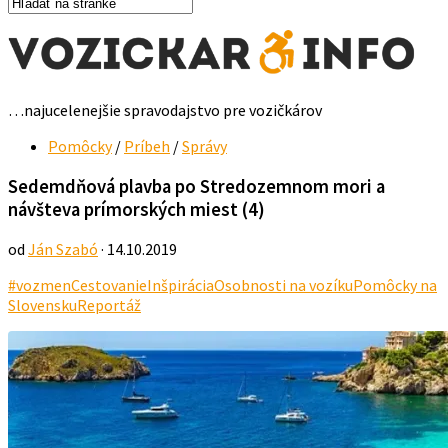
…najucelenejšie spravodajstvo pre vozičkárov
Pomôcky
/
Príbeh
/
Správy
Sedemdňová plavba po Stredozemnom mori a
návšteva prímorských miest (4)
od
Ján Szabó
· 14.10.2019
#vozmen
Cestovanie
Inšpirácia
Osobnosti na vozíku
Pomôcky na
Slovensku
Reportáž