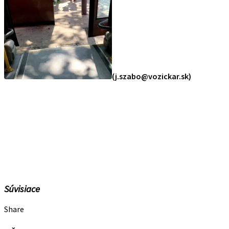
(j.szabo@vozickar.sk)
Súvisiace
Share