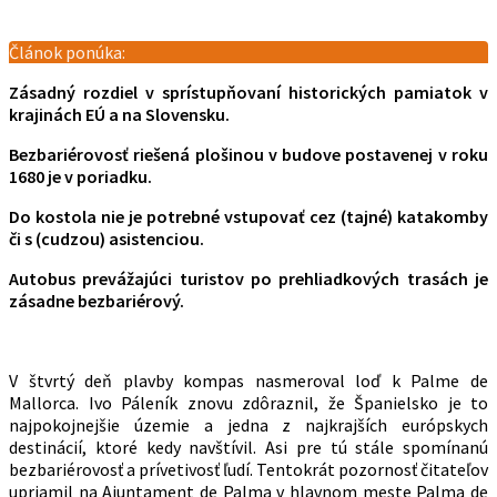
Článok ponúka:
Zásadný rozdiel v sprístupňovaní historických pamiatok v
krajinách EÚ a na Slovensku.
Bezbariérovosť riešená plošinou v budove postavenej v roku
1680 je v poriadku.
Do kostola nie je potrebné vstupovať cez (tajné) katakomby
či s (cudzou) asistenciou.
Autobus prevážajúci turistov po prehliadkových trasách je
zásadne bezbariérový.
V štvrtý deň plavby kompas nasmeroval loď k Palme de
Mallorca. Ivo Páleník znovu zdôraznil, že Španielsko je to
najpokojnejšie územie a jedna z najkrajších európskych
destinácií, ktoré kedy navštívil. Asi pre tú stále spomínanú
bezbariérovosť a prívetivosť ľudí. Tentokrát pozornosť čitateľov
upriamil na Ajuntament de Palma v hlavnom meste Palma de