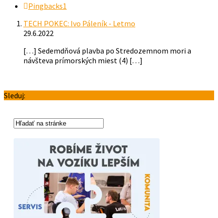
Pingbacks
1
TECH POKEC: Ivo Páleník - Letmo
29.6.2022
[…] Sedemdňová plavba po Stredozemnom mori a
návšteva prímorských miest (4) […]
Sleduj: