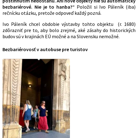
postihnutím nedostanú. Ani nové objekty nie sú automaticky
bezbariérové. Nie je to hanba?“
Položil si Ivo Páleník (iba)
rečnícku otázku, pretože odpoveď každý pozná.
Ivo Páleník chcel obdobie výstavby tohto objektu (r. 1680)
zdôrazniť pre to, aby bolo zrejmé, aké zásahy do historických
budov sú v krajinách EÚ možné a na Slovensku nemožné.
Bezbariérovosť v autobuse pre turistov