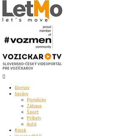
Domov
Správy
Pomôcky
Zábava
Šport
Príbeh
Autá
Kiosk
VozickarMAP