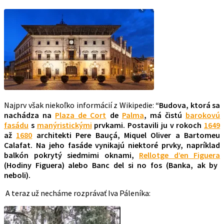
Najprv však niekoľko informácií z Wikipedie:
“
Budova, ktorá sa
nachádza na
Plaza de Cort
de
Palma
, má čistú
barokovú
fasádu
s
manýristickými
prvkami. Postavili ju v rokoch
1649
až
1680
architekti Pere Bauçá, Miquel Oliver a Bartomeu
Calafat. Na jeho fasáde vynikajú niektoré prvky, napríklad
balkón pokrytý siedmimi oknami,
Rellotge d’en Figuera
(Hodiny Figuera) alebo Banc del si no fos (Banka, ak by
neboli).
A teraz už necháme rozprávať Iva Páleníka: