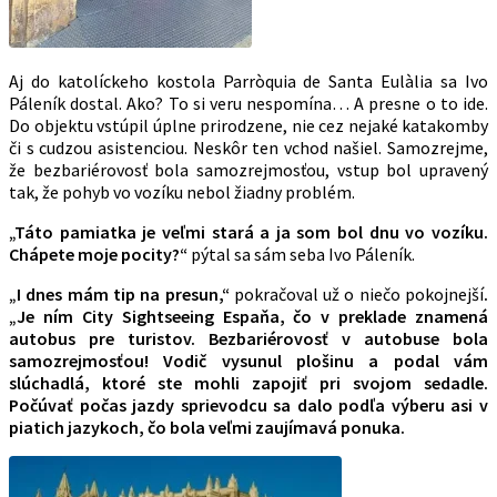
Aj do katolíckeho kostola Parròquia de Santa Eulàlia sa Ivo
Páleník dostal. Ako? To si veru nespomína… A presne o to ide.
Do objektu vstúpil úplne prirodzene, nie cez nejaké katakomby
či s cudzou asistenciou. Neskôr ten vchod našiel. Samozrejme,
že bezbariérovosť bola samozrejmosťou, vstup bol upravený
tak, že pohyb vo vozíku nebol žiadny problém.
„Táto pamiatka je veľmi stará a ja som bol dnu vo vozíku.
Chápete moje pocity?“
pýtal sa sám seba Ivo Páleník.
„I dnes mám tip na presun,“
pokračoval už o niečo pokojnejší
.
„Je ním City Sightseeing Espaňa, čo v preklade znamená
autobus pre turistov. Bezbariérovosť v autobuse bola
samozrejmosťou! Vodič vysunul plošinu a podal vám
slúchadlá, ktoré ste mohli zapojiť pri svojom sedadle.
Počúvať počas jazdy sprievodcu sa dalo podľa výberu asi v
piatich jazykoch, čo bola veľmi zaujímavá ponuka.