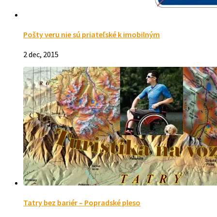
Pošty veru nie sú priateľské k imobilným
2 dec, 2015
Tatry bez bariér – Popradské pleso