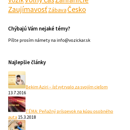
Zaujímavosť
Česko
Zábava
Chýbajú Vám nejaké témy?
Píšte prosím námety na info@vozickar.sk
Najlepšie články
Bekim Aziri – ísť vytrvalo za svojím cieľom
13.7.2016
TÉMA: Peňažný príspevok na kúpu osobného
auta
15.3.2018