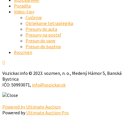
Poradňa
Video-tipy
Cvičenie
Obliekanie tetraplegika
Presuny do auta
Presuny na posteľ
Presun do vane
Presun do bazéna
#vozmen
Vozickar.info © 2023. vozmen, n. o., Medený Hámor 5, Banská
Bystrica
IČO: 50993071,
info@vozickar.sk
Powered by Ultimate Auction
Powered by
Ultimate Auction Pro