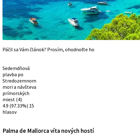
Páčil sa Vám článok? Prosím, ohodnoťte ho
Sedemdňová
plavba po
Stredozemnom
mori a návšteva
prímorských
miest (4)
4.9
(97.33%)
15
hlasov
Palma de Mallorca víta nových hostí