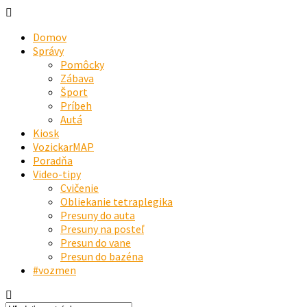
Domov
Správy
Pomôcky
Zábava
Šport
Príbeh
Autá
Kiosk
VozickarMAP
Poradňa
Video-tipy
Cvičenie
Obliekanie tetraplegika
Presuny do auta
Presuny na posteľ
Presun do vane
Presun do bazéna
#vozmen