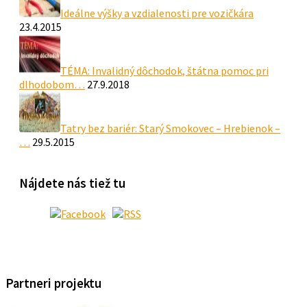
Ideálne výšky a vzdialenosti pre vozičkára
23.4.2015
TÉMA: Invalidný dôchodok, štátna pomoc pri
dlhodobom…
27.9.2018
Tatry bez bariér: Starý Smokovec – Hrebienok –
…
29.5.2015
Nájdete nás tiež tu
Partneri projektu