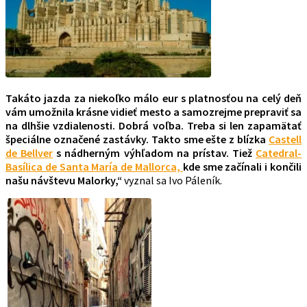
Takáto jazda za niekoľko málo eur s platnosťou na celý deň
vám umožnila krásne vidieť mesto a samozrejme prepraviť sa
na dlhšie vzdialenosti. Dobrá voľba. Treba si len zapamätať
špeciálne označené zastávky. Takto sme ešte z blízka
Castell
de Bellver
s nádherným výhľadom na prístav. Tiež
Catedral-
Basílica de Santa María de Mallorca,
kde sme začínali i končili
našu návštevu Malorky,“
vyznal sa Ivo Páleník.