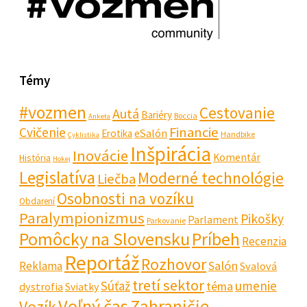
Témy
#vozmen
Cestovanie
Autá
Bariéry
Boccia
Anketa
Financie
Cvičenie
eSalón
Erotika
Handbike
Cyklistika
Inšpirácia
Inovácie
Komentár
História
Hokej
Legislatíva
Moderné technológie
Liečba
Osobnosti na vozíku
Obdarení
Paralympionizmus
Pikošky
Parlament
Parkovanie
Pomôcky na Slovensku
Príbeh
Recenzia
Reportáž
Rozhovor
Salón
Reklama
Svalová
tretí sektor
Súťaž
umenie
téma
dystrofia
Sviatky
Voľný čas
Zahraničie
Vozík