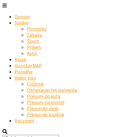
Domov
Správy
Pomôcky
Zábava
Šport
Príbeh
Autá
Kiosk
VozickarMAP
Poradňa
Video-tipy
Cvičenie
Obliekanie tetraplegika
Presuny do auta
Presuny na posteľ
Presun do vane
Presun do bazéna
#vozmen