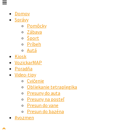
Domov
Správy
Pomôcky
Zábava
Šport
Príbeh
Autá
Kiosk
VozickarMAP
Poradňa
Video-tipy
Cvičenie
Obliekanie tetraplegika
Presuny do auta
Presuny na posteľ
Presun do vane
Presun do bazéna
#vozmen