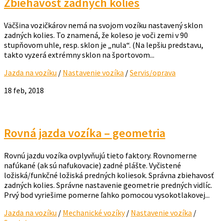
Zbiehavosť zadných kolies
Väčšina vozičkárov nemá na svojom vozíku nastavený sklon
zadných kolies. To znamená, že koleso je voči zemi v 90
stupňovom uhle, resp. sklon je „nula“. (Na lepšiu predstavu,
takto vyzerá extrémny sklon na športovom...
Jazda na vozíku
/
Nastavenie vozíka
/
Servis/oprava
18 feb, 2018
Rovná jazda vozíka – geometria
Rovnú jazdu vozíka ovplyvňujú tieto faktory. Rovnomerne
nafúkané (ak sú nafukovacie) zadné plášte. Vyčistené
ložiská/funkčné ložiská predných koliesok. Správna zbiehavosť
zadných kolies. Správne nastavenie geometrie predných vidlíc.
Prvý bod vyriešime pomerne ľahko pomocou vysokotlakovej...
Jazda na vozíku
/
Mechanické vozíky
/
Nastavenie vozíka
/