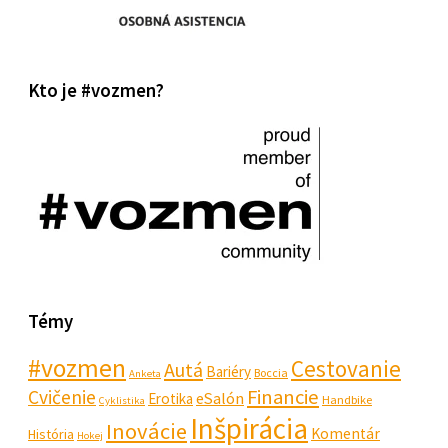
Kto je #vozmen?
Témy
#vozmen
Cestovanie
Autá
Bariéry
Boccia
Anketa
Financie
Cvičenie
eSalón
Erotika
Handbike
Cyklistika
Inšpirácia
Inovácie
Komentár
História
Hokej