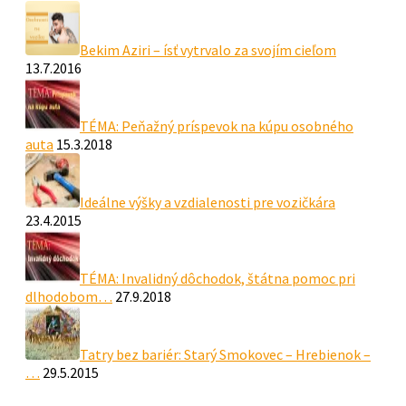
Bekim Aziri – ísť vytrvalo za svojím cieľom
13.7.2016
TÉMA: Peňažný príspevok na kúpu osobného
auta
15.3.2018
Ideálne výšky a vzdialenosti pre vozičkára
23.4.2015
TÉMA: Invalidný dôchodok, štátna pomoc pri
dlhodobom…
27.9.2018
Tatry bez bariér: Starý Smokovec – Hrebienok –
…
29.5.2015