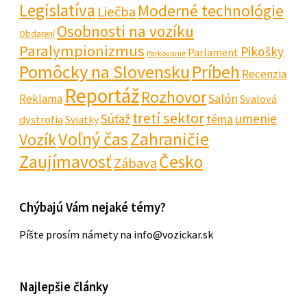
Legislatíva
Moderné technológie
Liečba
Osobnosti na vozíku
Obdarení
Paralympionizmus
Pikošky
Parlament
Parkovanie
Pomôcky na Slovensku
Príbeh
Recenzia
Reportáž
Rozhovor
Salón
Reklama
Svalová
tretí sektor
Súťaž
umenie
téma
dystrofia
Sviatky
Voľný čas
Zahraničie
Vozík
Zaujímavosť
Česko
Zábava
Chýbajú Vám nejaké témy?
Píšte prosím námety na info@vozickar.sk
Najlepšie články