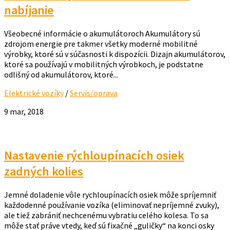
nabíjanie
Všeobecné informácie o akumulátoroch Akumulátory sú
zdrojom energie pre takmer všetky moderné mobilitné
výrobky, ktoré sú v súčasnosti k dispozícii. Dizajn akumulátorov,
ktoré sa používajú v mobilitných výrobkoch, je podstatne
odlišný od akumulátorov, ktoré...
Elektrické vozíky
/
Servis/oprava
9 mar, 2018
Nastavenie rýchloupínacích osiek
zadných kolies
Jemné doladenie vôle rychloupínacích osiek môže spríjemniť
každodenné používanie vozíka (eliminovať nepríjemné zvuky),
ale tiež zabrániť nechcenému vybratiu celého kolesa. To sa
môže stať práve vtedy, keď sú fixačné „guličky“ na konci osky