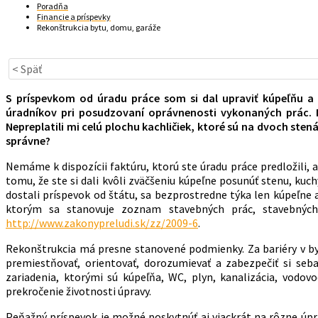
Poradňa
Financie a príspevky
Rekonštrukcia bytu, domu, garáže
< Späť
S príspevkom od úradu práce som si dal upraviť kúpeľňu a 
úradníkov pri posudzovaní oprávnenosti vykonaných prác. N
Nepreplatili mi celú plochu kachličiek, ktoré sú na dvoch ste
správne?
Nemáme k dispozícii faktúru, ktorú ste úradu práce predložili, a
tomu, že ste si dali kvôli zväčšeniu kúpeľne posunúť stenu, ku
dostali príspevok od štátu, sa bezprostredne týka len kúpeľne
ktorým sa stanovuje zoznam stavebných prác, stavebnýc
http://www.zakonypreludi.sk/zz/2009-6
.
Rekonštrukcia má presne stanovené podmienky. Za bariéry v by
premiestňovať, orientovať, dorozumievať a zabezpečiť si se
zariadenia, ktorými sú kúpeľňa, WC, plyn, kanalizácia, vodov
prekročenie životnosti úpravy.
Peňažný príspevok je možné poskytnúť aj viackrát na rôzne úp