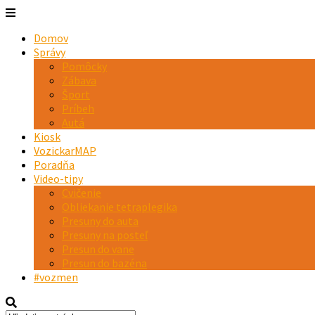
Domov
Správy
Pomôcky
Zábava
Šport
Príbeh
Autá
Kiosk
VozickarMAP
Poradňa
Video-tipy
Cvičenie
Obliekanie tetraplegika
Presuny do auta
Presuny na posteľ
Presun do vane
Presun do bazéna
#vozmen