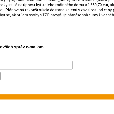
poskytnuté na úpravu bytu alebo rodinného domu a 1 659,70 eur, a
ou Plánovaná rekonštrukcia dostane zelenú v závislosti od ceny
oskytne, ak príjem osoby s ŤZP prevyšuje päťnásobok sumy životné
jnovších správ e-mailom