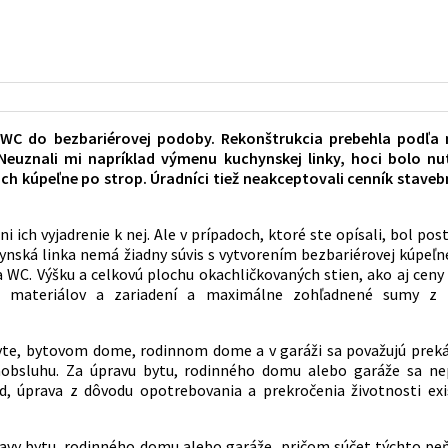
WC do bezbariérovej podoby. Rekonštrukcia prebehla podľa m
euznali mi napríklad výmenu kuchynskej linky, hoci bolo nut
nách kúpeľne po strop. Úradníci tiež neakceptovali cenník stave
ni ich vyjadrenie k nej. Ale v prípadoch, ktoré ste opísali, bol p
chynská linka nemá žiadny súvis s vytvorením bezbariérovej kúpeľ
 a WC. Výšku a celkovú plochu okachličkovaných stien, ako aj cen
h materiálov a zariadení a maximálne zohľadnené sumy z 
te, bytovom dome, rodinnom dome a v garáži sa považujú prekáž
baobsluhu. Za úpravu bytu, rodinného domu alebo garáže sa n
od, úprava z dôvodu opotrebovania a prekročenia životnosti ex
ravy bytu, rodinného domu alebo garáže, pričom súčet týchto pe