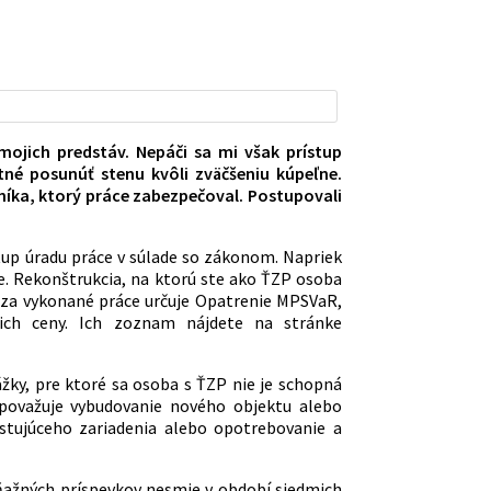
ojich predstáv. Nepáči sa mi však prístup
né posunúť stenu kvôli zväčšeniu kúpeľne.
bníka, ktorý práce zabezpečoval. Postupovali
ostup úradu práce v súlade so zákonom. Napriek
ne. Rekonštrukcia, na ktorú ste ako ŤZP osoba
y za vykonané práce určuje Opatrenie MPSVaR,
ich ceny. Ich zoznam nájdete na stránke
ky, pre ktoré sa osoba s ŤZP nie je schopná
epovažuje vybudovanie nového objektu alebo
istujúceho zariadenia alebo opotrebovanie a
ňažných príspevkov nesmie v období siedmich