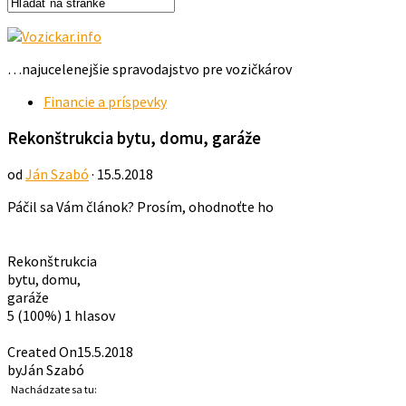
…najucelenejšie spravodajstvo pre vozičkárov
Financie a príspevky
Rekonštrukcia bytu, domu, garáže
od
Ján Szabó
· 15.5.2018
Páčil sa Vám článok? Prosím, ohodnoťte ho
Rekonštrukcia
bytu, domu,
garáže
5
(100%)
1
hlasov
Created On
15.5.2018
by
Ján Szabó
Nachádzate sa tu: