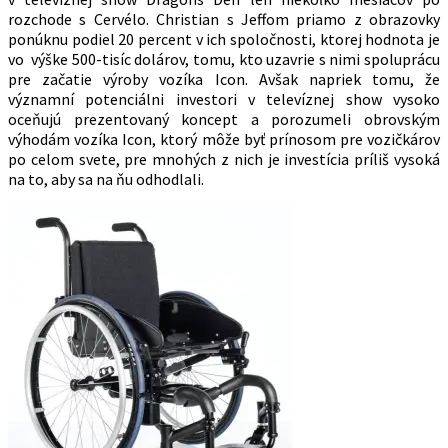
rozchode s Cervélo. Christian s Jeffom priamo z obrazovky
ponúknu podiel 20 percent v ich spoločnosti, ktorej hodnota je
vo výške 500-tisíc dolárov, tomu, kto uzavrie s nimi spoluprácu
pre začatie výroby vozíka Icon. Avšak napriek tomu, že
významní potenciálni investori v televíznej show vysoko
oceňujú prezentovaný koncept a porozumeli obrovským
výhodám vozíka Icon, ktorý môže byť prínosom pre vozičkárov
po celom svete, pre mnohých z nich je investícia príliš vysoká
na to, aby sa na ňu odhodlali.