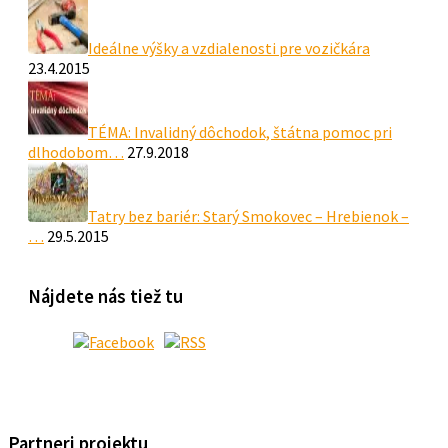
Ideálne výšky a vzdialenosti pre vozičkára
23.4.2015
TÉMA: Invalidný dôchodok, štátna pomoc pri
dlhodobom…
27.9.2018
Tatry bez bariér: Starý Smokovec – Hrebienok –
…
29.5.2015
Nájdete nás tiež tu
Partneri projektu