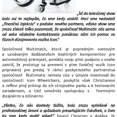
„Ísť do televíznej show
bolo asi to najlepšie, čo sme kedy urobili. Hoci sme nedostali
„finančnú injekciu“ v podobe nového partnera, vďaka show sme
zrazu získali toľko pozornosti, že spoločnosť Multimatic nás sama
od seba následne kontaktovala ponúknuc nám ich pomoc vo
fázach dizajnovania vozíka Icon.“
Spoločnosť Multimatic, ktorá je popredným svetovým
a uznávaným dodávateľom kvalitných komponentov pre
automobilový priemysel, ponúkla svoju plnú podporu v snahe
zaistiť, že prototyp sa premení v plne funkčný vozík Icon
pripravený pre predaj. V rámci poskytnutého partnerstva
spoločnosť Multimatic nemala síce v úmysle investovať do
spoločnosti Icon Wheelchairs, poskytla však Christianovi
a Jeffovi plný prístup do ich strojového parku a k testovacím
zariadeniam, a tiež umožnila spoluprácu s firemnými
dizajnérmi a inžiniermi.
„Všetko, čo nás dovtedy ťažilo, bolo zrazu vyriešené na
profesionálnej úrovni a spôsobom presahujúcim čokoľvek, o čom
by sme kedy mohli snívať,“
hovorí Christian a dodáva, že