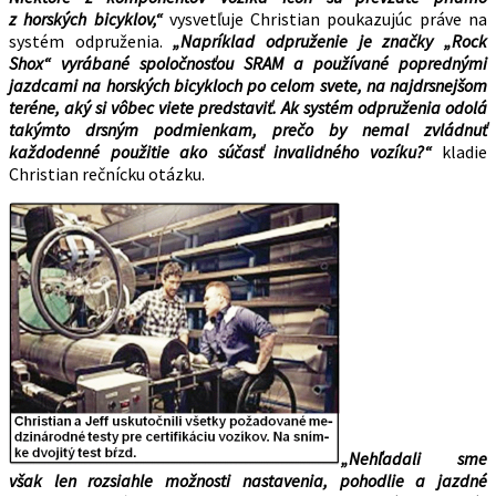
z horských bicyklov,“
vysvetľuje Christian poukazujúc práve na
systém odpruženia.
„Napríklad odpruženie je značky „Rock
Shox“ vyrábané spoločnosťou SRAM a používané poprednými
jazdcami na horských bicykloch po celom svete, na najdrsnejšom
teréne, aký si vôbec viete predstaviť. Ak systém odpruženia odolá
takýmto drsným podmienkam, prečo by nemal zvládnuť
každodenné použitie ako súčasť invalidného vozíku?“
kladie
Christian rečnícku otázku.
„Nehľadali sme
však len rozsiahle možnosti nastavenia, pohodlie a jazdné