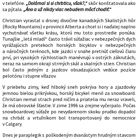
v telefóne.
„Dolámal si si chrbticu, však?,“
skôr konštatovala ako
sa pýtala.
„Áno a už nikdy viac nebudem môcť chodiť.“
Christian vyrastal v drsnej divočine kanadských Skalistých hôr
(Rocky Mountains) v provincii Alberta a chcel si i naďalej naplno
vychutnávať všetku krásu, ktorú mu toto prostredie ponúka.
Tunajšie „letá mladí“ často trávil súťažiac v nebezpečných dych
vyrážajúcich pretekoch horských bicyklov v nebezpečných
a náročných terénoch, kde jazdci v snahe pretnúť cieľovú čiaru
prví, pri vysokých rýchlostiach manévrujú v ostrých zákrutách,
neraz na samom okraji strmých skál a skalných stien. Christian
bol často jedným z jazdcov obsadzujúcich vedúce pozície
pelotónu i stupne víťazov.
V priebehu zimy, keď hlboký sneh pokrýva hory a zjazdovky
jemnou bielou prikrývkou, horský bicykel menil za snowboard.
Christian nemal strach pred ničím a priatelia mu neraz vraveli,
že má obrovské šťastie. V zime 1996 sa zrejme vyčerpalo. Počas
snowboardovej súťaže po nevydarenom skoku prudko dopadol
na chrbát a vrtuľníkom bol transportovaný do nemocnice
v Calgary.
Dnes je paraplegik s poškodeným dvanástym hrudným stavcom