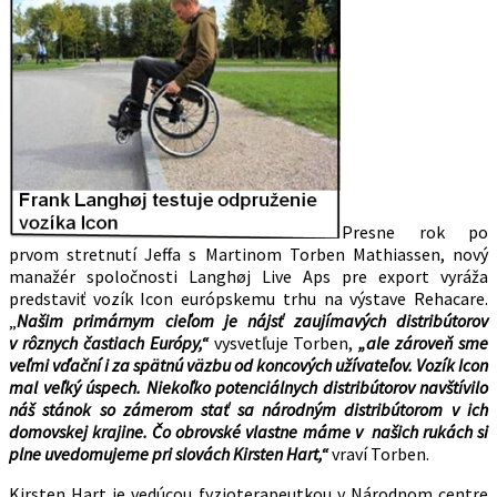
Presne rok po
prvom stretnutí Jeffa s Martinom Torben Mathiassen, nový
manažér spoločnosti Langhøj Live Aps pre export vyráža
predstaviť vozík Icon európskemu trhu na výstave Rehacare.
„
Našim primárnym cieľom je nájsť zaujímavých distribútorov
v rôznych častiach Európy,“
vysvetľuje Torben,
„ale zároveň sme
veľmi vďační i za spätnú väzbu od koncových užívateľov. Vozík Icon
mal veľký úspech. Niekoľko potenciálnych distribútorov navštívilo
náš stánok so zámerom stať sa národným distribútorom v ich
domovskej krajine. Čo obrovské vlastne máme v našich rukách si
plne uvedomujeme pri slovách Kirsten Hart,“
vraví Torben.
Kirsten Hart je vedúcou fyzioterapeutkou v Národnom centre