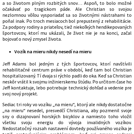
a so životom plným rozbitých snov… Aspoň, to bolo možné
očakávať po tragickom páde. Ale Christian so svojou
nezlomnou vôľou vysporiadať sa so životnými nástrahami to
poňal inak. Po troch mesiacoch bol prepustený z rehabilitácie.
Za podpory rodiny a priateľov, tiež niekoľkých hendikepovaných
športovcov, ktorí mu ukázali, že život nie je na konci, začal
bojovať o nový zmysel života.
Vozík na mieru nikdy nesedí na mieru
Jeff Adams bol jedným z tých športovcov, ktorí navštívili
rehabilitačné centrum práve v období, keď tam bol Christian
hospitalizovaný. Tí dvaja si rýchlo padli do oka. Keď sa Christian
neskôr vrátil k svojmu inžinierskemu štúdiu. Po určitom čase ho
Jeff kontaktuje, lebo potrebuje technický dohľad a vedenie pre
svoj nový projekt.
Sediac tri roky vo vozíku „na mieru“, ktorý ale nikdy dostatočne
„na mieru“ nesedel, presvedčí Christiana, aby pozmenil svoje
sny o dizajnovaní horských bicyklov a namiesto toho vložil
všetku svoju energiu do vývoja invalidných vozíkov.
Nedostatočný rozsah nastavení dovtedy používaného vozíka je