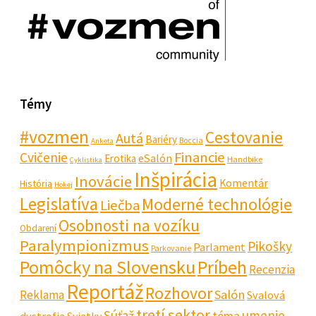
Témy
#vozmen
Cestovanie
Autá
Bariéry
Boccia
Anketa
Financie
Cvičenie
eSalón
Erotika
Handbike
Cyklistika
Inšpirácia
Inovácie
Komentár
História
Hokej
Legislatíva
Moderné technológie
Liečba
Osobnosti na vozíku
Obdarení
Paralympionizmus
Pikošky
Parlament
Parkovanie
Pomôcky na Slovensku
Príbeh
Recenzia
Reportáž
Rozhovor
Salón
Reklama
Svalová
tretí sektor
Súťaž
umenie
téma
dystrofia
Sviatky