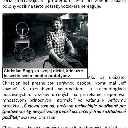
totiž pretrvávajúcim problémom, keď pri zmene sedacej
polohy vozík na tieto potreby vozičkára nereaguje.
Ako sa ukázalo,
Christian bol presne tou správnou osobou, komu mal Jeff
zavolať. S rozsiahlymi vedomosťami o technológiách
používaných u vozíkov určených na pretekanie disponoval
množstvom prínosných informácií vo vzťahu k Jeffovmu
projektu.
„Č
udoval
som sa, prečo sa technológie používané pre
športové vozíky, nevyužívali aj u vozíkoch určených na každodenné
použitie,“
uvažoval Christian.
Christian je skutočne jedným z mála ľudí schopných obrátiť i tie