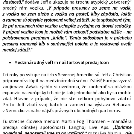
vlastnosti,“
dodáva Jeff a ukazuje na trochu atypický „otvorený“
predný rám vozíku.
„V prípade presunov zo zeme na vozík,
z vozíka na zem alebo z vozíka na posteľ, kĺby zápästia, lakťa
a ramena sú obvykle vystavené veľkej záťaži. Je to spôsobené tým,
že pri presunoch rám vozíka uchopíte zvyčajne na úrovni sedačky.
V prípad vozíka Icon je možné rám uchopiť podstatne nižšie – na
polstrovanom prednom „krídle“. Týmto spôsobom je v priebehu
presunu ramenný kĺb v správnejšej polohe a je vystavený oveľa
menšej záťaži.“
Medzinárodný veľtrh naštartoval predaj Icon
Tri roky po vstupe na trh v Severnej Amerike sú Jeff a Christian
pripravení vstúpiť na medzinárodnú scénu. Zvlášť Európa vyzerá
zaujímavo. Avšak rýchlo si uvedomia, že zaoberať sa otázkou
expanzie na európsky trh nie je tak jednoduché ako by sa mohlo
zdať. Hlavne v prípade, že nie ste celkom pohybovo zdatní.
Preto Jeff zbalí svoj batoh a zamieri na výstavu Rehacare
v Nemecku v snahe nájsť správnych obchodných partnerov.
Tu stretne človeka menom Martin Fog Thomsen – manažéra
predaja dánskej spoločnosti Langhøj Live Aps.
„Úprimne
povedané, nepozerali sme sa po vozíkoch,“
rozpráva Martin,
„ale