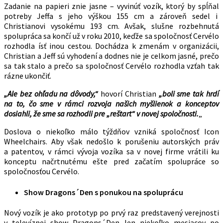
Zadanie na papieri znie jasne – vyvinúť vozík, ktorý by spĺňal
potreby Jeffa s jeho výškou 155 cm a zároveň sedel i
Christianovi vysokému 193 cm. Avšak, slušne rozbehnutá
spolupráca sa končí už v roku 2010, keďže sa spoločnosť Cervélo
rozhodla ísť inou cestou. Dochádza k zmenám v organizácii,
Christian a Jeff sú vyhodení a dodnes nie je celkom jasné, prečo
sa tak stalo a prečo sa spoločnosť Cervélo rozhodla vzťah tak
rázne ukončiť.
„Ale bez ohľadu na dôvody,“
hovorí Christian
„boli sme tak hrdí
na to, čo sme v rámci rozvoja našich myšlienok a konceptov
dosiahli, že sme sa rozhodli pre „reštart“ v novej spoločnosti.
„
Doslova o niekoľko málo týždňov vzniká spoločnosť Icon
Wheelchairs. Aby však nedošlo k porušeniu autorských práv
a patentov, v rámci vývoja vozíka sa v novej firme vrátili ku
konceptu načrtnutému ešte pred začatím spolupráce so
spoločnosťou Cervélo.
Show Dragons´Den s ponukou na spoluprácu
Nový vozík je ako prototyp po prvý raz predstavený verejnosti
v televíznej show Dragons´Den len niekoľko mesiacov po