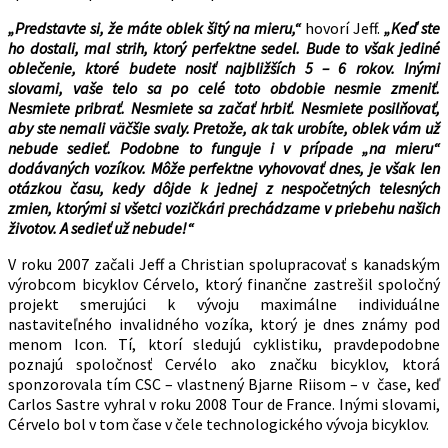
„Predstavte si, že máte oblek šitý na mieru,“
hovorí Jeff.
„Keď ste
ho dostali, mal strih, ktorý perfektne sedel. Bude to však jediné
oblečenie, ktoré budete nosiť najbližších 5 – 6 rokov. Inými
slovami, vaše telo sa po celé toto obdobie nesmie zmeniť.
Nesmiete pribrať. Nesmiete sa začať hrbiť. Nesmiete posilňovať,
aby ste nemali väčšie svaly. Pretože, ak tak urobíte, oblek vám už
nebude sedieť. Podobne to funguje i v prípade „na mieru“
dodávaných vozíkov. Môže perfektne vyhovovať dnes, je však len
otázkou času, kedy dôjde k jednej z nespočetných telesných
zmien, ktorými si všetci vozičkári prechádzame v priebehu našich
životov. A sedieť už nebude!“
V roku 2007 začali Jeff a Christian spolupracovať s kanadským
výrobcom bicyklov Cérvelo, ktorý finančne zastrešil spoločný
projekt smerujúci k vývoju maximálne individuálne
nastaviteľného invalidného vozíka, ktorý je dnes známy pod
menom Icon. Tí, ktorí sledujú cyklistiku, pravdepodobne
poznajú spoločnosť Cervélo ako značku bicyklov, ktorá
sponzorovala tím CSC – vlastnený Bjarne Riisom – v čase, keď
Carlos Sastre vyhral v roku 2008 Tour de France. Inými slovami,
Cérvelo bol v tom čase v čele technologického vývoja bicyklov.