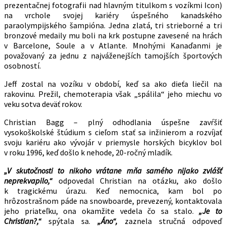
prezentačnej fotografii nad hlavným titulkom s vozíkmi Icon)
na vrchole svojej kariéry úspešného kanadského
paraolympijského šampióna. Jedna zlatá, tri strieborné a tri
bronzové medaily mu boli na krk postupne zavesené na hrách
v Barcelone, Soule a v Atlante. Mnohými Kanaďanmi je
považovaný za jednu z najváženejších tamojších športových
osobností.
Jeff zostal na vozíku v období, keď sa ako dieťa liečil na
rakovinu. Prežil, chemoterapia však „spálila“ jeho miechu vo
veku sotva deväť rokov.
Christian Bagg – plný odhodlania úspešne zavŕšiť
vysokoškolské štúdium s cieľom stať sa inžinierom a rozvíjať
svoju kariéru ako vývojár v priemysle horských bicyklov bol
v roku 1996, keď došlo k nehode, 20-ročný mladík.
„V skutočnosti to nikoho vrátane mňa samého nijako zvlášť
neprekvapilo,“
odpovedal Christian na otázku, ako došlo
k tragickému úrazu. Keď nemocnica, kam bol po
hrôzostrašnom páde na snowboarde, prevezený, kontaktovala
jeho priateľku, ona okamžite vedela čo sa stalo.
„Je to
Christian?,“
spýtala sa.
„Áno“,
zaznela stručná odpoveď