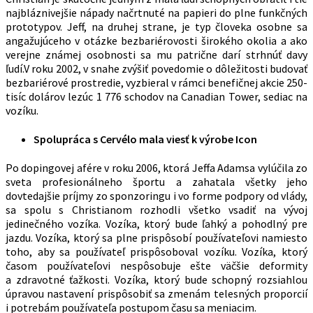
najbláznivejšie nápady načrtnuté na papieri do plne funkčných
prototypov. Jeff, na druhej strane, je typ človeka osobne sa
angažujúceho v otázke bezbariérovosti širokého okolia a ako
verejne známej osobnosti sa mu patrične darí strhnúť davy
ľudí.V roku 2002, v snahe zvýšiť povedomie o dôležitosti budovať
bezbariérové prostredie, vyzbieral v rámci benefičnej akcie 250-
tisíc dolárov lezúc 1 776 schodov na Canadian Tower, sediac na
vozíku.
Spolupráca s Cervélo mala viesť k výrobe Icon
Po dopingovej afére v roku 2006, ktorá Jeffa Adamsa vylúčila zo
sveta profesionálneho športu a zahatala všetky jeho
dovtedajšie príjmy zo sponzoringu i vo forme podpory od vlády,
sa spolu s Christianom rozhodli všetko vsadiť na vývoj
jedinečného vozíka. Vozíka, ktorý bude ľahký a pohodlný pre
jazdu. Vozíka, ktorý sa plne prispôsobí používateľovi namiesto
toho, aby sa používateľ prispôsoboval vozíku. Vozíka, ktorý
časom používateľovi nespôsobuje ešte väčšie deformity
a zdravotné ťažkosti. Vozíka, ktorý bude schopný rozsiahlou
úpravou nastavení prispôsobiť sa zmenám telesných proporcií
i potrebám používateľa postupom času sa meniacim.