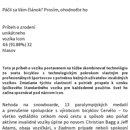
Páčil sa Vám článok? Prosím, ohodnoťte ho
Príbeh o zrodení
unikátneho
vozíka Icon
4.6
(91.88%)
32
hlasov
Toto je príbeh o vozíku postavenom na túžbe skombinovať technológiu
zo sveta bicyklov s technologickým pokrokom vlastným pre
profesionálnych športovcov s potrebou bežných užívateľov invalidných
vozíkov. Zmiešanie týchto vlastností a potrieb prispelo k vzniku
špičkového štandardného vozíka pre každodenné použitie. Svet ho
začína spoznávať pod názvom Icon.
Nehoda na snowboarde, 13 paralympijských medailí
a prerušenie spolupráce s výrobcom bicyklov Cervélo – to
všetko vydláždilo celkom novú cestu a spôsob ako poňať
aktívne invalidné vozíky úplne po novom. Christian Bagg a Jeff
Adams, obaja vozičkári, v žiadnom prípade neboli spokojní