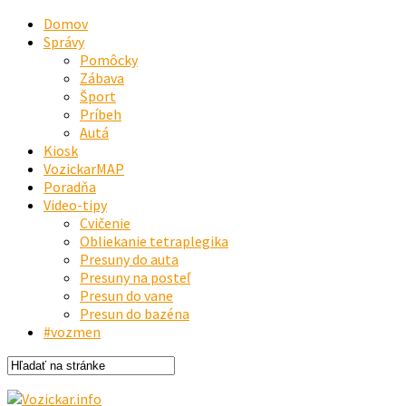
Domov
Správy
Pomôcky
Zábava
Šport
Príbeh
Autá
Kiosk
VozickarMAP
Poradňa
Video-tipy
Cvičenie
Obliekanie tetraplegika
Presuny do auta
Presuny na posteľ
Presun do vane
Presun do bazéna
#vozmen