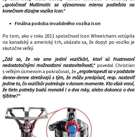
„spoločnosť Multimatic sa významnou mierou podieľala na
konečnom dizajne vozíka Icon.“
Finálna podoba invalidného vozíka Icon
Po tom, ako v roku 2011 spoločnosť Icon Wheelchairs vstúpila
na kanadský a americký trh, ukázalo sa, že dopyt po vozíku je
skutočne veľký.
„Zdá sa, že nie sme jediní vozičkári, ktorí sú frustrovaní
nedostatočnými možnosťami nastaviteľnosti,“
povedal Christian
s veľkým úsmevom a pokračoval, že
„ergoterapeuti sa v podstate
denno-denne stretávajú s tým, že môžu predpísať, resp. nastaviť
jedine to, čo vozičkár potrebuje v danom momente. Kto však vraví,
že tieto potreby budú rovnaké i o dva roky, alebo dokonca o dva
týždne?“