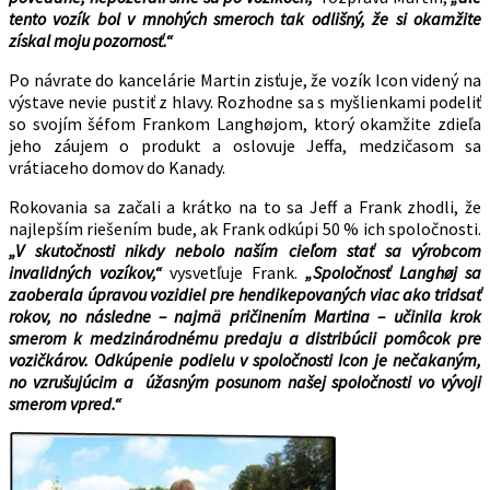
tento vozík bol v mnohých smeroch tak odlišný, že si okamžite
získal moju pozornosť.“
Po návrate do kancelárie Martin zisťuje, že vozík Icon videný na
výstave nevie pustiť z hlavy. Rozhodne sa s myšlienkami podeliť
so svojím šéfom Frankom Langhøjom, ktorý okamžite zdieľa
jeho záujem o produkt a oslovuje Jeffa, medzičasom sa
vrátiaceho domov do Kanady.
Rokovania sa začali a krátko na to sa Jeff a Frank zhodli, že
najlepším riešením bude, ak Frank odkúpi 50 % ich spoločnosti.
„V skutočnosti nikdy nebolo naším cieľom stať sa výrobcom
invalidných vozíkov,“
vysvetľuje Frank.
„Spoločnosť Langhøj sa
zaoberala úpravou vozidiel pre hendikepovaných viac ako tridsať
rokov, no následne – najmä pričinením Martina – učinila krok
smerom k medzinárodnému predaju a distribúcii pomôcok pre
vozičkárov. Odkúpenie podielu v spoločnosti Icon je nečakaným,
no vzrušujúcim a úžasným posunom našej spoločnosti vo vývoji
smerom vpred.“