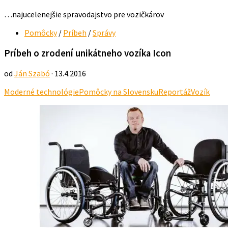
…najucelenejšie spravodajstvo pre vozičkárov
Pomôcky
/
Príbeh
/
Správy
Príbeh o zrodení unikátneho vozíka Icon
od
Ján Szabó
· 13.4.2016
Moderné technológie
Pomôcky na Slovensku
Reportáž
Vozík