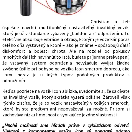
Christian a Jeff
úspešne navrhli multifunkčný nastaviteľný invalidný vozík,
ktorý je už v štandarde vybavený „build-in air“ odpružením. To
efektívne absorbuje vibrácie a otrasy, ktorým je vozičkár počas
celého dňa vystavený a ktoré – ako je známe – spôsobujú ďalší
diskomfort a bolesti chrbta. Ale na rozdiel od pokusov
mnohých ďalších navrhnúť to isté, budete príjemne prekvapení,
že vstavaný systém odpruženia nevyžaduje vyvíjať žiadne
zvýšené úsilie pri pohybe na vozíka Icon smerom dopredu, ako
tomu neraz je u iných typov podobných produktov s
odpružením.
Keď sa pozriete na vozík Icon zblízka, uvedomíte si, že sa dívate
na invalidný vozík, ktorý skrátka vyzerá odlišne. Zároveň však
rýchlo zistíte, že je to vozík nastaviteľný v toľkých smeroch,
ktoré by ste predtým ani nepovažovali za možné. Pritom si
zachováva nízku hmotnosť a vynikajúce jazdné vlastnosti.
„Mnohé možnosti sme hľadali práve v cyklistickom odvetví.
Niektoré z komponentov vozíka Icon sú prevzaté priamo