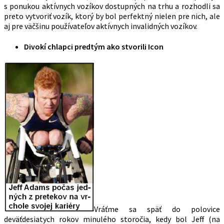
s ponukou aktívnych vozíkov dostupných na trhu a rozhodli sa
preto vytvoriť vozík, ktorý by bol perfektný nielen pre nich, ale
aj pre väčšinu používateľov aktívnych invalidných vozíkov.
Divokí chlapci predtým ako stvorili Icon
Vráťme sa späť do polovice
deväťdesiatych rokov minulého storočia, kedy bol Jeff (na