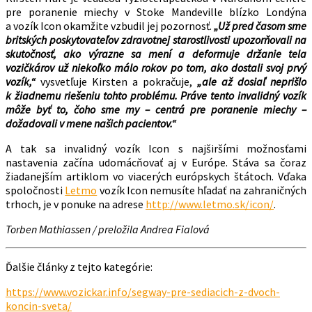
pre poranenie miechy v Stoke Mandeville blízko Londýna
a vozík Icon okamžite vzbudil jej pozornosť.
„Už pred časom sme
britských poskytovateľov zdravotnej starostlivosti upozorňovali na
skutočnosť, ako výrazne sa mení a deformuje držanie tela
vozičkárov už niekoľko málo rokov po tom, ako dostali svoj prvý
vozík,“
vysvetľuje Kirsten a pokračuje,
„ale až dosiaľ neprišlo
k žiadnemu riešeniu tohto problému. Práve tento invalidný vozík
môže byť to, čoho sme my – centrá pre poranenie miechy –
dožadovali v mene našich pacientov.“
A tak sa invalidný vozík Icon s najširšími možnosťami
nastavenia začína udomácňovať aj v Európe. Stáva sa čoraz
žiadanejším artiklom vo viacerých európskych štátoch. Vďaka
spoločnosti
Letmo
vozík Icon nemusíte hľadať na zahraničných
trhoch, je v ponuke na adrese
http://www.letmo.sk/icon/
.
Torben Mathiassen / preložila Andrea Fialová
Ďalšie články z tejto kategórie:
https://www.vozickar.info/segway-pre-sediacich-z-dvoch-
koncin-sveta/