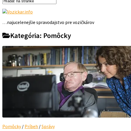
…najucelenejšie spravodajstvo pre vozičkárov
Kategória:
Pomôcky
Pomôcky
/
Príbeh
/
Správy