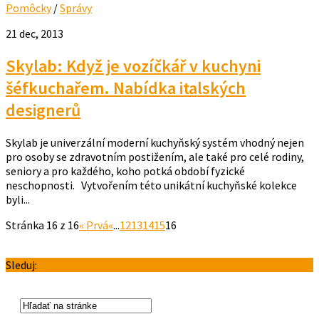
Pomôcky
/
Správy
21 dec, 2013
Skylab: Když je vozíčkář v kuchyni
šéfkuchařem. Nabídka italských
designerů
Skylab je univerzální moderní kuchyňský systém vhodný nejen
pro osoby se zdravotním postižením, ale také pro celé rodiny,
seniory a pro každého, koho potká období fyzické
neschopnosti. Vytvořením této unikátní kuchyňské kolekce
byli...
Stránka 16 z 16
« Prvá
«
...
12
13
14
15
16
Sleduj: