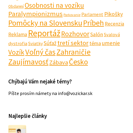
Osobnosti na vozíku
Obdarení
Paralympionizmus
Pikošky
Parlament
Parkovanie
Pomôcky na Slovensku
Príbeh
Recenzia
Reportáž
Rozhovor
Salón
Reklama
Svalová
tretí sektor
Súťaž
umenie
téma
dystrofia
Sviatky
Voľný čas
Zahraničie
Vozík
Zaujímavosť
Česko
Zábava
Chýbajú Vám nejaké témy?
Píšte prosím námety na info@vozickar.sk
Najlepšie články