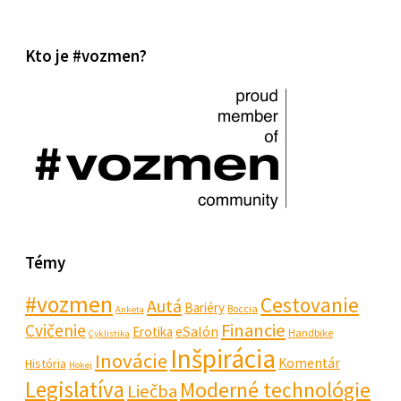
Kto je #vozmen?
Témy
#vozmen
Cestovanie
Autá
Bariéry
Boccia
Anketa
Financie
Cvičenie
eSalón
Erotika
Handbike
Cyklistika
Inšpirácia
Inovácie
Komentár
História
Hokej
Legislatíva
Moderné technológie
Liečba