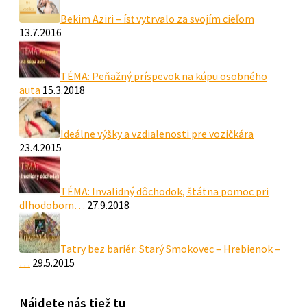
Bekim Aziri – ísť vytrvalo za svojím cieľom
13.7.2016
TÉMA: Peňažný príspevok na kúpu osobného
auta
15.3.2018
Ideálne výšky a vzdialenosti pre vozičkára
23.4.2015
TÉMA: Invalidný dôchodok, štátna pomoc pri
dlhodobom…
27.9.2018
Tatry bez bariér: Starý Smokovec – Hrebienok –
…
29.5.2015
Nájdete nás tiež tu