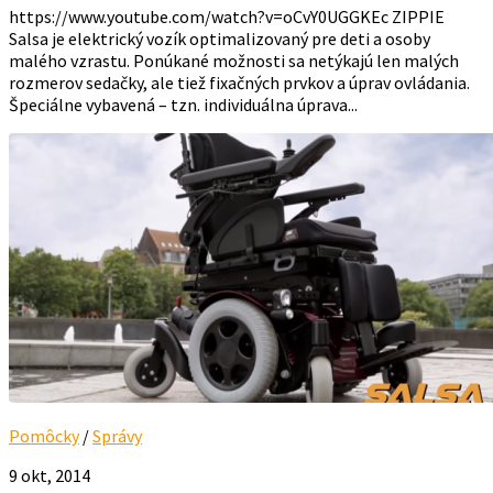
https://www.youtube.com/watch?v=oCvY0UGGKEc ZIPPIE
Salsa je elektrický vozík optimalizovaný pre deti a osoby
malého vzrastu. Ponúkané možnosti sa netýkajú len malých
rozmerov sedačky, ale tiež fixačných prvkov a úprav ovládania.
Špeciálne vybavená – tzn. individuálna úprava...
Pomôcky
/
Správy
9 okt, 2014