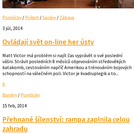
Pomôcky
/
Príbeh
/
Správy
/
Zábava
3 júl, 2014
Ovládají svět on-line her ústy
Matt Victor má problém si najít čas vyprávět o své poslední
vášni. Strávil posledních 8 měsíců objevováním středověkých
katakomb, cestováním napříč Amerikou a trénováním bojových
schopností na válečném poli. Victor je kvadruplegik a to...
0
Bariéry
/
Pomôcky
15 feb, 2014
Přehnané šílenství: rampa zaplnila celou
zahradu