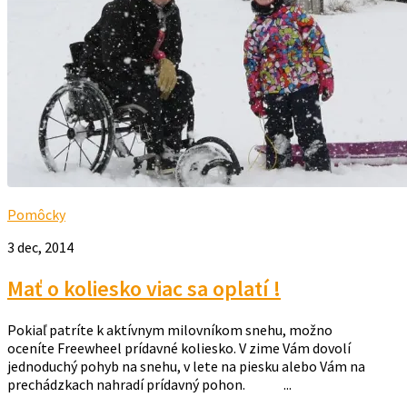
Pomôcky
3 dec, 2014
Mať o koliesko viac sa oplatí !
Pokiaľ patríte k aktívnym milovníkom snehu, možno
oceníte Freewheel prídavné koliesko. V zime Vám dovolí
jednoduchý pohyb na snehu, v lete na piesku alebo Vám na
prechádzkach nahradí prídavný pohon. ...