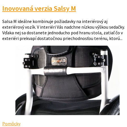
Inovovaná verzia Salsy M
Salsa M ideálne kombinuje požiadavky na interiérový aj
exteriérový vozík. V interiéri Vás nadchne nízkou výškou sedačky.
Vďaka nej sa dostanete jednoducho pod hranu stola, zatiaľ čo v
exteriéri prekvapí dostatočnou priechodnosťou terénu, ktorú...
Pomôcky