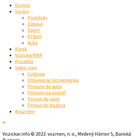
Domov
Správy
Pomôcky
Zábava
Šport
Príbeh
Autá
Kiosk
VozickarMAP
Poradňa
Video-tipy
Cvičenie
Obliekanie tetraplegika
Presuny do auta
Presuny na posteľ
Presun do vane
Presun do bazéna
#vozmen
Vozickar.info © 2023. vozmen, n. o., Medený Hámor 5, Banská
Bystrica