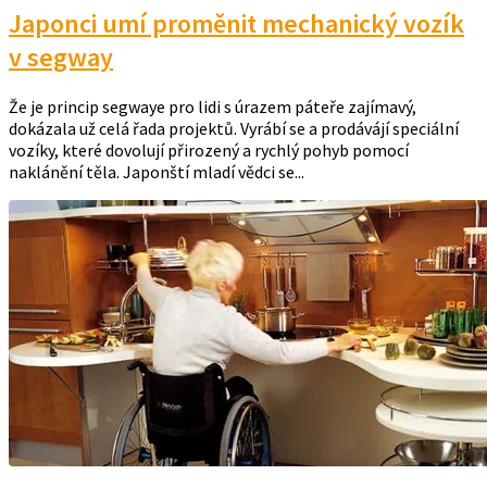
Japonci umí proměnit mechanický vozík
v segway
Že je princip segwaye pro lidi s úrazem páteře zajímavý,
dokázala už celá řada projektů. Vyrábí se a prodávájí speciální
vozíky, které dovolují přirozený a rychlý pohyb pomocí
naklánění těla. Japonští mladí vědci se...