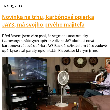
16 aug, 2014
Novinka na trhu, karbónová opierka
JAY3, má svojho prvého majiteľa
Před časem jsem vám psal, že segment anatomicky
tvarovaných zádových opěrek z divize JAY obohatí nová
karbonová zádová opěrka JAY3 Back. 1. uživatelem této zádové
opěrky se stal paralympionik Ján Riapoš, se kterým jsme...