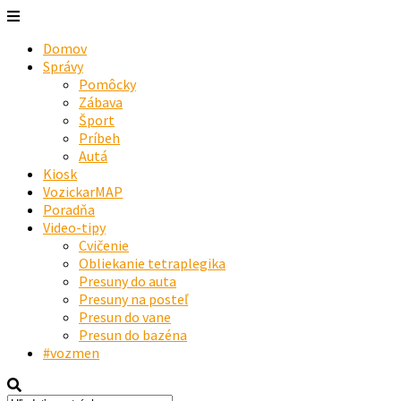
Domov
Správy
Pomôcky
Zábava
Šport
Príbeh
Autá
Kiosk
VozickarMAP
Poradňa
Video-tipy
Cvičenie
Obliekanie tetraplegika
Presuny do auta
Presuny na posteľ
Presun do vane
Presun do bazéna
#vozmen