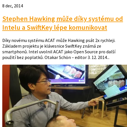
8 dec, 2014
Stephen Hawking může díky systému od
Intelu a SwiftKey lépe komunikovat
Díky novému systému ACAT může Hawking psát 2x rychleji.
Základem projektu je klávesnice SwiftKey známá ze
smartphonů. Intel uvolnil ACAT jako Open Source pro další
použití bez poplatků. Otakar Schön – editor 3. 12. 2014...