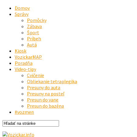
Domov
Správy
Pomôcky
Zábava
Šport
Príbeh
Autá
Kiosk
VozickarMAP
Poradňa
Video-tipy
Cvičenie
Obliekanie tetraplegika
Presuny do auta
Presuny na posteľ
Presun do vane
Presun do bazéna
#vozmen