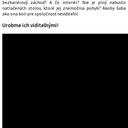
bezbariérový záchod? A čo interiér? Nie je plný nahusto
natlačených stolov, ktoré jej znemožnia pohyb? Akoby ľudia
ako ona boli pre spoločnosť neviditeľní.
Urobme ich viditeľnými!