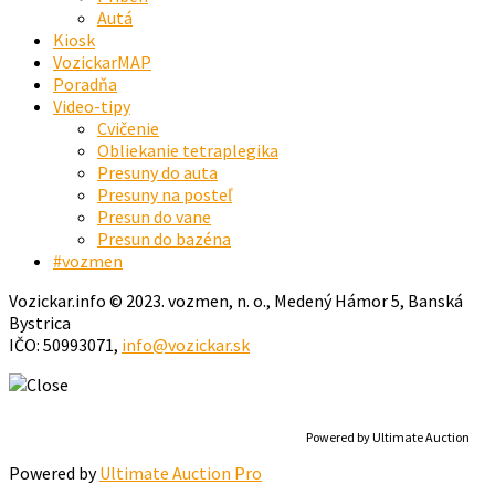
Autá
Kiosk
VozickarMAP
Poradňa
Video-tipy
Cvičenie
Obliekanie tetraplegika
Presuny do auta
Presuny na posteľ
Presun do vane
Presun do bazéna
#vozmen
Vozickar.info © 2023. vozmen, n. o., Medený Hámor 5, Banská
Bystrica
IČO: 50993071,
info@vozickar.sk
Powered by Ultimate Auction
Powered by
Ultimate Auction Pro