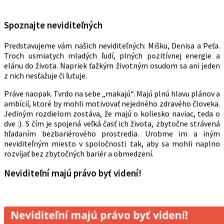
Spoznajte neviditeľných
Predstavujeme vám našich neviditeľných: Mišku, Denisa a Peťa.
Troch usmiatych mladých ľudí, plných pozitívnej energie a
elánu do života. Napriek ťažkým životným osudom sa ani jeden
z nich nesťažuje či ľutuje.
Práve naopak. Tvrdo na sebe „makajú“. Majú plnú hlavu plánov a
ambícií, ktoré by mohli motivovať nejedného zdravého človeka.
Jediným rozdielom zostáva, že majú o koliesko naviac, teda o
dve :). S čím je spojená veľká časť ich života, zbytočne strávená
hľadaním bezbariérového prostredia. Urobme im a iným
neviditeľným miesto v spoločnosti tak, aby sa mohli naplno
rozvíjať bez zbytočných bariér a obmedzení.
Neviditeľní majú právo byť videní!