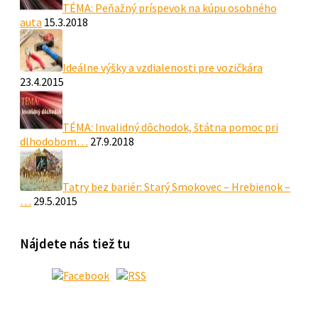
TÉMA: Peňažný príspevok na kúpu osobného
auta
15.3.2018
Ideálne výšky a vzdialenosti pre vozičkára
23.4.2015
TÉMA: Invalidný dôchodok, štátna pomoc pri
dlhodobom…
27.9.2018
Tatry bez bariér: Starý Smokovec – Hrebienok –
…
29.5.2015
Nájdete nás tiež tu