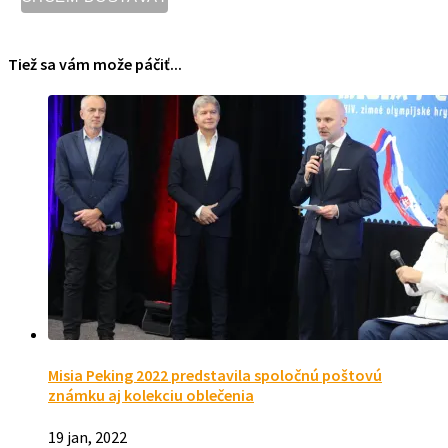
Tiež sa vám može páčiť...
Misia Peking 2022 predstavila spoločnú poštovú
známku aj kolekciu oblečenia
19 jan, 2022