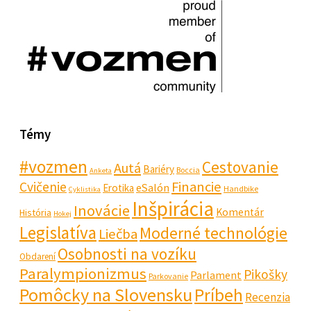
Témy
#vozmen
Cestovanie
Autá
Bariéry
Boccia
Anketa
Financie
Cvičenie
eSalón
Erotika
Handbike
Cyklistika
Inšpirácia
Inovácie
Komentár
História
Hokej
Legislatíva
Moderné technológie
Liečba
Osobnosti na vozíku
Obdarení
Paralympionizmus
Pikošky
Parlament
Parkovanie
Pomôcky na Slovensku
Príbeh
Recenzia