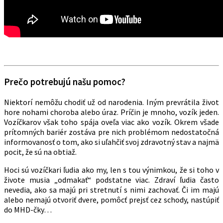
Prečo potrebujú našu pomoc?
Niektorí nemôžu chodiť už od narodenia. Iným prevrátila život
hore nohami choroba alebo úraz. Príčin je mnoho, vozík jeden.
Vozíčkarov však toho spája oveľa viac ako vozík. Okrem všade
prítomných bariér zostáva pre nich problémom nedostatočná
informovanosť o tom, ako si uľahčiť svoj zdravotný stav a najmä
pocit, že sú na obtiaž.
Hoci sú vozíčkari ľudia ako my, len s tou výnimkou, že si toho v
živote musia „odmakať“ podstatne viac. Zdraví ľudia často
nevedia, ako sa majú pri stretnutí s nimi zachovať. Či im majú
alebo nemajú otvoriť dvere, pomôcť prejsť cez schody, nastúpiť
do MHD-čky…