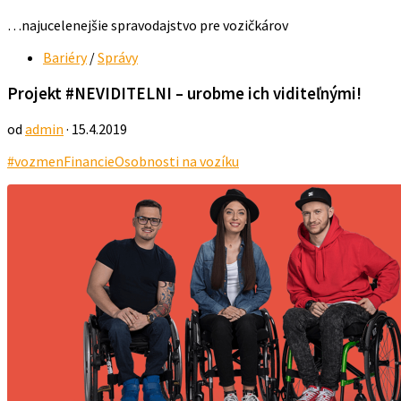
…najucelenejšie spravodajstvo pre vozičkárov
Bariéry
/
Správy
Projekt #NEVIDITELNI – urobme ich viditeľnými!
od
admin
· 15.4.2019
#vozmen
Financie
Osobnosti na vozíku