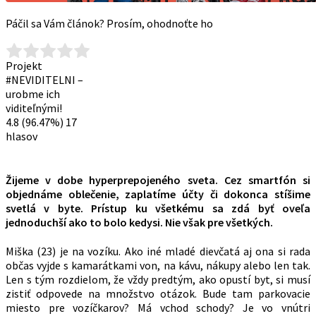
Páčil sa Vám článok? Prosím, ohodnoťte ho
Projekt
#NEVIDITELNI –
urobme ich
viditeľnými!
4.8
(96.47%)
17
hlasov
Žijeme v dobe hyperprepojeného sveta. Cez smartfón si
objednáme oblečenie, zaplatíme účty či dokonca stíšime
svetlá v byte. Prístup ku všetkému sa zdá byť oveľa
jednoduchší ako to bolo kedysi. Nie však pre všetkých.
Miška (23) je na vozíku. Ako iné mladé dievčatá aj ona si rada
občas vyjde s kamarátkami von, na kávu, nákupy alebo len tak.
Len s tým rozdielom, že vždy predtým, ako opustí byt, si musí
zistiť odpovede na množstvo otázok. Bude tam parkovacie
miesto pre vozíčkarov? Má vchod schody? Je vo vnútri