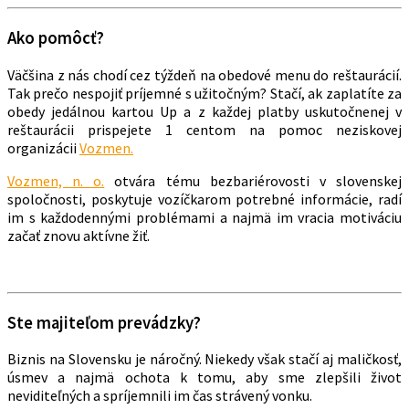
Ako pomôcť?
Väčšina z nás chodí cez týždeň na obedové menu do reštaurácií.
Tak prečo nespojiť príjemné s užitočným? Stačí, ak zaplatíte za
obedy jedálnou kartou Up a z každej platby uskutočnenej v
reštaurácii prispejete 1 centom na pomoc neziskovej
organizácii
Vozmen.
Vozmen, n. o.
otvára tému bezbariérovosti v slovenskej
spoločnosti, poskytuje vozíčkarom potrebné informácie, radí
im s každodennými problémami a najmä im vracia motiváciu
začať znovu aktívne žiť.
Ste majiteľom prevádzky?
Biznis na Slovensku je náročný. Niekedy však stačí aj maličkosť,
úsmev a najmä ochota k tomu, aby sme zlepšili život
neviditeľných a spríjemnili im čas strávený vonku.