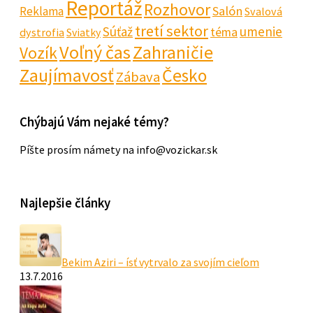
Reportáž
Rozhovor
Salón
Reklama
Svalová
tretí sektor
Súťaž
umenie
téma
dystrofia
Sviatky
Voľný čas
Zahraničie
Vozík
Zaujímavosť
Česko
Zábava
Chýbajú Vám nejaké témy?
Píšte prosím námety na info@vozickar.sk
Najlepšie články
Bekim Aziri – ísť vytrvalo za svojím cieľom
13.7.2016