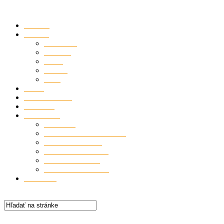
Domov
Správy
Pomôcky
Zábava
Šport
Príbeh
Autá
Kiosk
VozickarMAP
Poradňa
Video-tipy
Cvičenie
Obliekanie tetraplegika
Presuny do auta
Presuny na posteľ
Presun do vane
Presun do bazéna
#vozmen