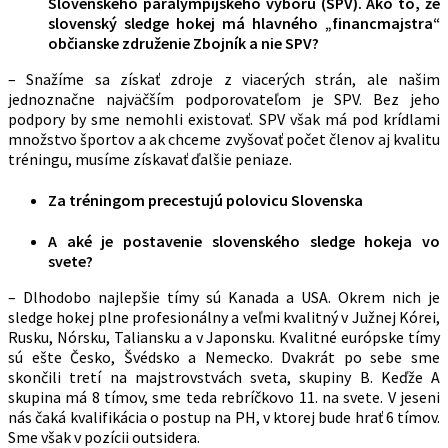
Slovenského paralympijského výboru (SPV). Ako to, že
slovenský sledge hokej má hlavného „financmajstra“
občianske združenie Zbojník a nie SPV?
– Snažíme sa získať zdroje z viacerých strán, ale našim
jednoznačne najväčším podporovateľom je SPV. Bez jeho
podpory by sme nemohli existovať. SPV však má pod krídlami
množstvo športov a ak chceme zvyšovať počet členov aj kvalitu
tréningu, musíme získavať ďalšie peniaze.
Za tréningom precestujú polovicu Slovenska
A aké je postavenie slovenského sledge hokeja vo
svete?
– Dlhodobo najlepšie tímy sú Kanada a USA. Okrem nich je
sledge hokej plne profesionálny a veľmi kvalitný v Južnej Kórei,
Rusku, Nórsku, Taliansku a v Japonsku. Kvalitné európske tímy
sú ešte Česko, Švédsko a Nemecko. Dvakrát po sebe sme
skončili tretí na majstrovstvách sveta, skupiny B. Keďže A
skupina má 8 tímov, sme teda rebríčkovo 11. na svete. V jeseni
nás čaká kvalifikácia o postup na PH, v ktorej bude hrať 6 tímov.
Sme však v pozícii outsidera.