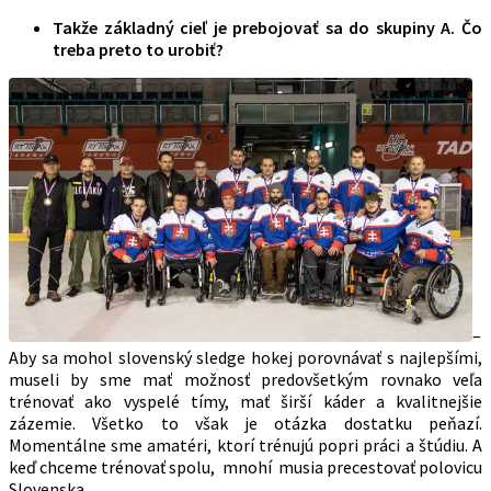
Takže základný cieľ je prebojovať sa do skupiny A. Čo
treba preto to urobiť?
–
Aby sa mohol slovenský sledge hokej porovnávať s najlepšími,
museli by sme mať možnosť predovšetkým rovnako veľa
trénovať ako vyspelé tímy, mať širší káder a kvalitnejšie
zázemie. Všetko to však je otázka dostatku peňazí.
Momentálne sme amatéri, ktorí trénujú popri práci a štúdiu. A
keď chceme trénovať spolu, mnohí musia precestovať polovicu
Slovenska.