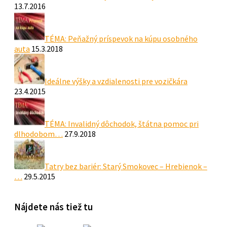
13.7.2016
TÉMA: Peňažný príspevok na kúpu osobného
auta
15.3.2018
Ideálne výšky a vzdialenosti pre vozičkára
23.4.2015
TÉMA: Invalidný dôchodok, štátna pomoc pri
dlhodobom…
27.9.2018
Tatry bez bariér: Starý Smokovec – Hrebienok –
…
29.5.2015
Nájdete nás tiež tu