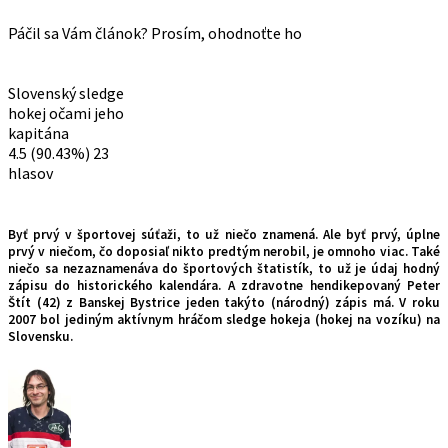
Páčil sa Vám článok? Prosím, ohodnoťte ho
Slovenský sledge
hokej očami jeho
kapitána
4.5
(90.43%)
23
hlasov
Byť prvý v športovej súťaži, to už niečo znamená. Ale byť prvý, úplne
prvý v niečom, čo doposiaľ nikto predtým nerobil, je omnoho viac. Také
niečo sa nezaznamenáva do športových štatistík, to už je údaj hodný
zápisu do historického kalendára. A zdravotne hendikepovaný Peter
Štít (42) z Banskej Bystrice jeden takýto (národný) zápis má. V roku
2007 bol jediným aktívnym hráčom sledge hokeja (hokej na vozíku) na
Slovensku.