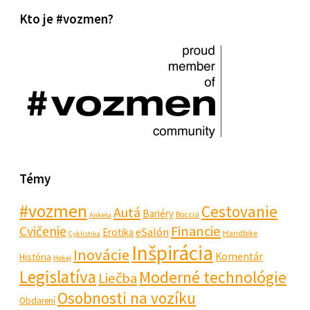
Kto je #vozmen?
Témy
#vozmen
Cestovanie
Autá
Bariéry
Boccia
Anketa
Financie
Cvičenie
eSalón
Erotika
Handbike
Cyklistika
Inšpirácia
Inovácie
Komentár
História
Hokej
Legislatíva
Moderné technológie
Liečba
Osobnosti na vozíku
Obdarení