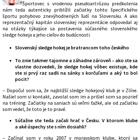
Športovec s vrodenou pseudoartrózou predkolenia
nám teda autenticky priblížil začiatky tohto špecifického
športu pohybovo znevýhodnených ľudí na Slovensku. A ako
reprezentačný kapitán slovenskej reprezentácie odpovedal aj
na otázky týkajúce sa postavenia súčasného slovenského
sledge hokeja a jeho cieľov do budúcnosti.
Slovenský sledge hokej je bratrancom toho českého
To znie takmer tajomne a záhadne zároveň – ako ste sa
vlastne dozvedeli, že sledge hokej vôbec existuje, kde
ste si prvý raz sadli na sánky s korčuľami a aký to bol
pocit?
– Dopočul som sa, že najbližší sledge hokejový klub je v Zlíne.
Našiel som si kontakt, zavolal som im a prišiel som sa pozrieť
na tréning. Začiatky na saniach sú veľmi ťažké, ale od začiatku
som vedel, že toto je to pravé.
Súťažne ste teda začali hrať v Česku. V ktorom klube
a aké úspechy ste s ním dosiahli?
– Začínal som v roku 2007 v moravskom klube, ktorý sa