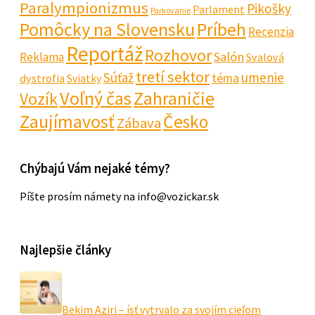
Paralympionizmus
Pikošky
Parlament
Parkovanie
Pomôcky na Slovensku
Príbeh
Recenzia
Reportáž
Rozhovor
Salón
Reklama
Svalová
tretí sektor
Súťaž
umenie
téma
dystrofia
Sviatky
Voľný čas
Zahraničie
Vozík
Zaujímavosť
Česko
Zábava
Chýbajú Vám nejaké témy?
Píšte prosím námety na info@vozickar.sk
Najlepšie články
Bekim Aziri – ísť vytrvalo za svojím cieľom