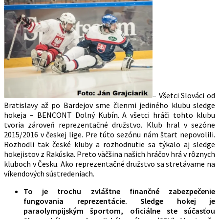
– Všetci Slováci od
Bratislavy až po Bardejov sme členmi jediného klubu sledge
hokeja – BENCONT Dolný Kubín. A všetci hráči tohto klubu
tvoria zároveň reprezentačné družstvo. Klub hral v sezóne
2015/2016 v českej lige. Pre túto sezónu nám štart nepovolili.
Rozhodli tak české kluby a rozhodnutie sa týkalo aj sledge
hokejistov z Rakúska. Preto väčšina našich hráčov hrá v rôznych
kluboch v Česku. Ako reprezentačné družstvo sa stretávame na
víkendových sústredeniach.
To je trochu zvláštne finančné zabezpečenie
fungovania reprezentácie. Sledge hokej je
paraolympijským športom, oficiálne ste súčasťou