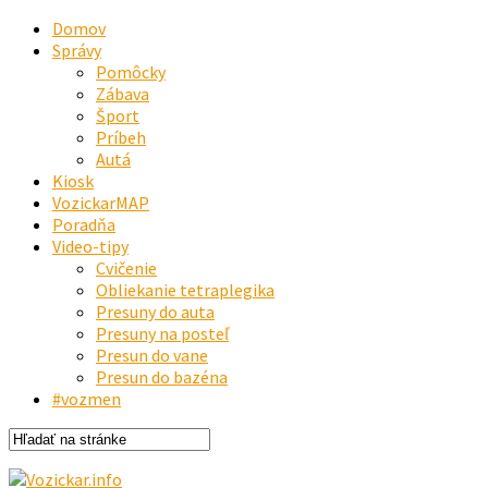
Domov
Správy
Pomôcky
Zábava
Šport
Príbeh
Autá
Kiosk
VozickarMAP
Poradňa
Video-tipy
Cvičenie
Obliekanie tetraplegika
Presuny do auta
Presuny na posteľ
Presun do vane
Presun do bazéna
#vozmen