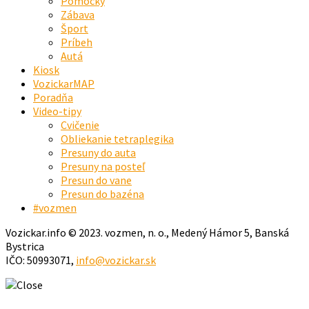
Pomôcky
Zábava
Šport
Príbeh
Autá
Kiosk
VozickarMAP
Poradňa
Video-tipy
Cvičenie
Obliekanie tetraplegika
Presuny do auta
Presuny na posteľ
Presun do vane
Presun do bazéna
#vozmen
Vozickar.info © 2023. vozmen, n. o., Medený Hámor 5, Banská
Bystrica
IČO: 50993071,
info@vozickar.sk