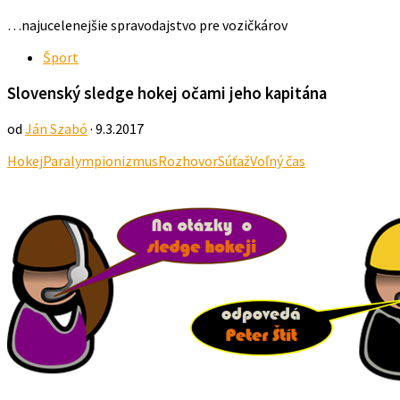
…najucelenejšie spravodajstvo pre vozičkárov
Šport
Slovenský sledge hokej očami jeho kapitána
od
Ján Szabó
· 9.3.2017
Hokej
Paralympionizmus
Rozhovor
Súťaž
Voľný čas