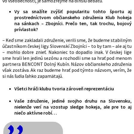
vo všeobecnosti, je samozrejme na dlhšiu debatu.
Vy sa snažíte zvýšiť popularitu tohto športu aj
prostredníctvom občianskeho združenia Klub hokeja
na sánkach – Zbojníci. Prečo ten, tak trochu, bojový
prívlastok?
– Keď sme zakladali združenie, verili sme, že budeme stabilným
účastníkom českej ligy. Slovenskí Zbojníci – to by tam – ale aj tu
– mohlo dobre znieť. Nakoniec to dopadlo inak. V českej lige
sme hrali len jedinú sezónu a rozhodli sme sa hrať pod menom
partnera BENCONT Dolný Kubín. Názov občianskeho združenia
však zostáva. Ak raz budeme hrať pod týmto názvom, verím, že
si nás ľudia ľahko zapamätajú.
Všetci hráči klubu tvoria zároveň reprezentáciu
Vaše združenie, jediné svojho druhu na Slovensku,
nielenže verí na vzostup sledge hokeja, ale pre to aj
niečo aktívne robí…