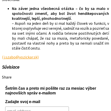
Na záver jedna všeobecná otázka – čo by sa malo v
spoločnosti zmeniť, aby bol život hendikepovaných
kvalitnejší, lepší, plnohodnotnejší.
– Aspoň na jeden deň by si mal každý človek vo funkcii, v
ktorej ovplyvňuje veci verejné, sadnúť na vozík a pozrieť sa
na svet inými očami. A rodičia telesne postihnutých detí
by mali chápať, že raz sa musia, metaforicky povedané,
postaviť na vlastné nohy a preto by sa nemali snažiť im
stále čistiť cestu.
(j.szabo@vozickar.sk)
Súvisiace
Share
Šetrím čas a preto mi pošlite raz za mesiac výber
najnovších správ e-mailom
Zadajte svoj e-mail