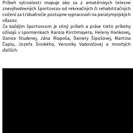
Príbeh vytrvalosti mapuje ako sa z amatérskych telesne
znevýhodnených športovcov od rekreačných či rehabilitačných
cvičení za tridsaťročie postupne vypracovali na paralympijských
víťazov.
Za každým športovcom je silný príbeh a práve tieto príbehy
ožívajú v spomienkach Karola Kirchmayera, Heleny Hankovej,
Danice Studenej, Jána Riapoša, Daniely Šipošovej, Martina
Čaplu, Jozefa Širokého, Veroniky Vadovičovej a mnohých
ďalších.