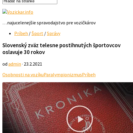
…najucelenejšie spravodajstvo pre vozičkárov
Príbeh
/
Šport
/
Správy
Slovenský zväz telesne postihnutých športovcov
oslavuje 30 rokov
od
admin
· 23.2.2021
Osobnosti na vozíku
Paralympionizmus
Príbeh