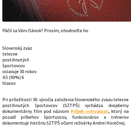
Páčil sa Vám článok? Prosím, ohodnoťte ho
Slovenský zväz
telesne
postihnutých
športovcov
oslavuje 30 rokov
4.5
(90%)
6
hlasov
Pri príležitosti 30. výročia založenia Slovenského zväzu telesne
postihnutých športovcov (SZTPŠ) vychádza dvojdielny
dokumentárny film pod názvom
Príbeh vytrvalosti
, ktorý na
pozadí príbehov športovcov, funkcionárov a trénerov
dokumentuje históriu SZTPŠ očami režisérky Andrei Horečnej.