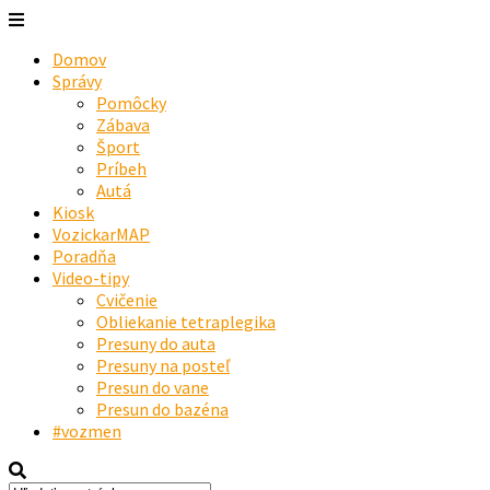
Domov
Správy
Pomôcky
Zábava
Šport
Príbeh
Autá
Kiosk
VozickarMAP
Poradňa
Video-tipy
Cvičenie
Obliekanie tetraplegika
Presuny do auta
Presuny na posteľ
Presun do vane
Presun do bazéna
#vozmen