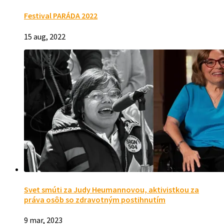
Festival PARÁDA 2022
15 aug, 2022
Svet smúti za Judy Heumannovou, aktivistkou za
práva osôb so zdravotným postihnutím
9 mar, 2023