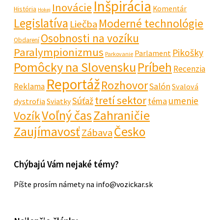
Inšpirácia
Inovácie
Komentár
História
Hokej
Legislatíva
Moderné technológie
Liečba
Osobnosti na vozíku
Obdarení
Paralympionizmus
Pikošky
Parlament
Parkovanie
Pomôcky na Slovensku
Príbeh
Recenzia
Reportáž
Rozhovor
Salón
Reklama
Svalová
tretí sektor
Súťaž
umenie
téma
dystrofia
Sviatky
Voľný čas
Zahraničie
Vozík
Zaujímavosť
Česko
Zábava
Chýbajú Vám nejaké témy?
Píšte prosím námety na info@vozickar.sk