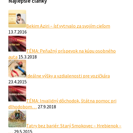
Najlepšie články
Bekim Aziri – ísť vytrvalo za svojím cieľom
13.7.2016
TÉMA: Peňažný príspevok na kúpu osobného
auta
15.3.2018
Ideálne výšky a vzdialenosti pre vozičkára
23.4.2015
TÉMA: Invalidný dôchodok, štátna pomoc pri
dlhodobom…
27.9.2018
Tatry bez bariér: Starý Smokovec – Hrebienok –
…
29.5.2015