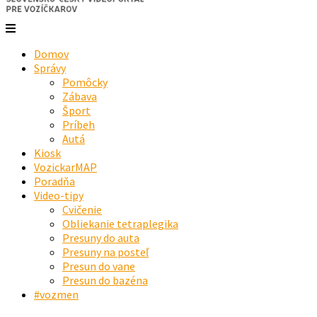
Domov
Správy
Pomôcky
Zábava
Šport
Príbeh
Autá
Kiosk
VozickarMAP
Poradňa
Video-tipy
Cvičenie
Obliekanie tetraplegika
Presuny do auta
Presuny na posteľ
Presun do vane
Presun do bazéna
#vozmen