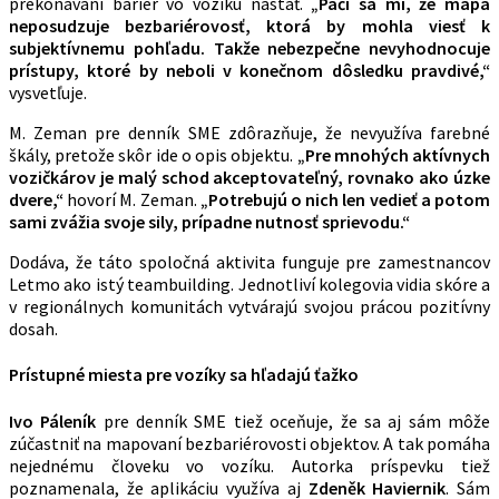
prekonávaní bariér vo vozíku nastať.
„Páči sa mi, že mapa
neposudzuje bezbariérovosť, ktorá by mohla viesť k
subjektívnemu pohľadu. Takže nebezpečne nevyhodnocuje
prístupy, ktoré by neboli v konečnom dôsledku pravdivé,“
vysvetľuje.
M. Zeman pre denník SME zdôrazňuje, že nevyužíva farebné
škály, pretože skôr ide o opis objektu.
„Pre mnohých aktívnych
vozičkárov je malý schod akceptovateľný, rovnako ako úzke
dvere,“
hovorí M. Zeman.
„Potrebujú o nich len vedieť a potom
sami zvážia svoje sily, prípadne nutnosť sprievodu.“
Dodáva, že táto spoločná aktivita funguje pre zamestnancov
Letmo ako istý teambuilding. Jednotliví kolegovia vidia skóre a
v regionálnych komunitách vytvárajú svojou prácou pozitívny
dosah.
Prístupné miesta pre vozíky sa hľadajú ťažko
Ivo Páleník
pre denník SME tiež oceňuje, že sa aj sám môže
zúčastniť na mapovaní bezbariérovosti objektov. A tak pomáha
nejednému človeku vo vozíku. Autorka príspevku tiež
poznamenala, že aplikáciu využíva aj
Zdeněk Haviernik
. Sám