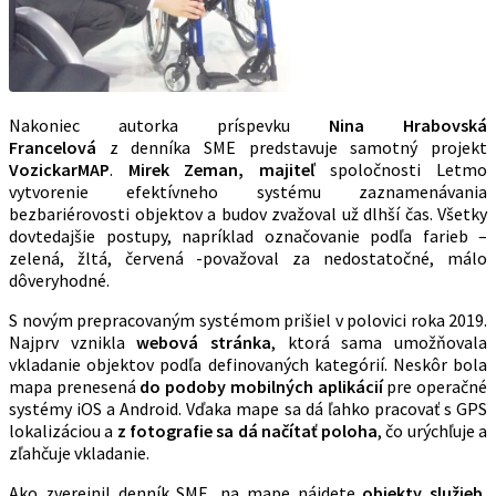
Nakoniec autorka príspevku
Nina Hrabovská
Francelová
z denníka SME predstavuje samotný projekt
VozickarMAP
.
Mirek Zeman, majiteľ
spoločnosti Letmo
vytvorenie efektívneho systému zaznamenávania
bezbariérovosti objektov a budov zvažoval už dlhší čas. Všetky
dovtedajšie postupy, napríklad označovanie podľa farieb –
zelená, žltá, červená -považoval za nedostatočné, málo
dôveryhodné.
S novým prepracovaným systémom prišiel v polovici roka 2019.
Najprv vznikla
webová stránka
, ktorá sama umožňovala
vkladanie objektov podľa definovaných kategórií. Neskôr bola
mapa prenesená
do podoby mobilných aplikácií
pre operačné
systémy iOS a Android. Vďaka mape sa dá ľahko pracovať s GPS
lokalizáciou a
z fotografie sa dá načítať poloha
, čo urýchľuje a
zľahčuje vkladanie.
Ako zverejnil denník SME, na mape nájdete
objekty služieb
,