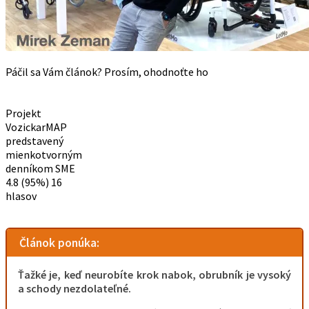
Páčil sa Vám článok? Prosím, ohodnoťte ho
Projekt
VozickarMAP
predstavený
mienkotvorným
denníkom SME
4.8
(95%)
16
hlasov
Článok ponúka:
Ťažké je, keď
neurobíte krok nabok, obrubník je vysoký
a schody nezdolateľné.