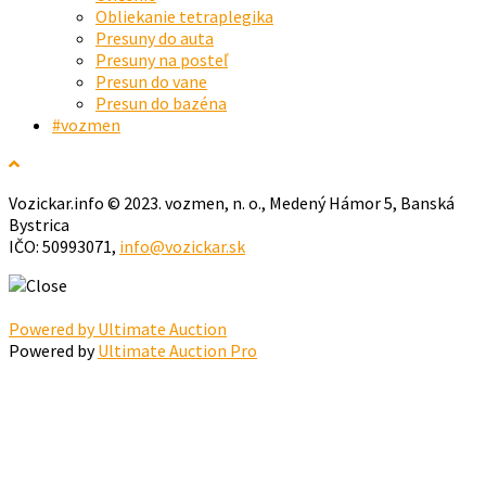
Obliekanie tetraplegika
Presuny do auta
Presuny na posteľ
Presun do vane
Presun do bazéna
#vozmen
Vozickar.info © 2023. vozmen, n. o., Medený Hámor 5, Banská
Bystrica
IČO: 50993071,
info@vozickar.sk
Powered by Ultimate Auction
Powered by
Ultimate Auction Pro