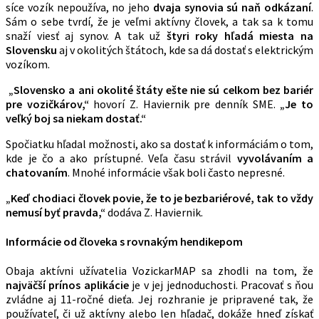
síce vozík nepoužíva, no jeho
dvaja synovia sú naň odkázaní
.
Sám o sebe tvrdí, že je veľmi aktívny človek, a tak sa k tomu
snaží viesť aj synov. A tak už
štyri roky hľadá miesta na
Slovensku
aj v okolitých štátoch, kde sa dá dostať s elektrickým
vozíkom.
„Slovensko a ani okolité štáty ešte nie sú celkom bez bariér
pre vozičkárov,“
hovorí Z. Haviernik pre denník SME.
„Je to
veľký boj sa niekam dostať.“
Spočiatku hľadal možnosti, ako sa dostať k informáciám o tom,
kde je čo a ako prístupné. Veľa času strávil
vyvolávaním a
chatovaním
. Mnohé informácie však boli často nepresné.
„Keď chodiaci človek povie, že to je bezbariérové, tak to vždy
nemusí byť pravda,“
dodáva Z. Haviernik.
Informácie od človeka s rovnakým hendikepom
Obaja aktívni užívatelia VozickarMAP sa zhodli na tom, že
najväčší prínos aplikácie
je v jej jednoduchosti. Pracovať s ňou
zvládne aj 11-ročné dieťa. Jej rozhranie je pripravené tak, že
používateľ, či už aktívny alebo len hľadač, dokáže hneď získať