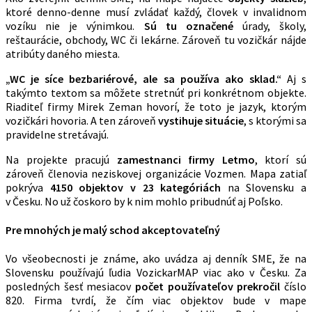
ktoré denno-denne musí zvládať každý, človek v invalidnom
vozíku nie je výnimkou.
Sú tu označené
úrady, školy,
reštaurácie, obchody, WC či lekárne. Zároveň tu vozičkár nájde
atribúty daného miesta.
„WC je síce bezbariérové, ale sa používa ako sklad.“
Aj s
takýmto textom sa môžete stretnúť pri konkrétnom objekte.
Riaditeľ firmy Mirek Zeman hovorí, že toto je jazyk, ktorým
vozičkári hovoria. A ten zároveň
vystihuje situácie
, s ktorými sa
pravidelne stretávajú.
Na projekte pracujú
zamestnanci firmy Letmo
, ktorí sú
zároveň členovia neziskovej organizácie Vozmen. Mapa zatiaľ
pokrýva
4150 objektov v 23 kategóriách
na Slovensku a
v Česku. No už čoskoro by k nim mohlo pribudnúť aj Poľsko.
Pre mnohých je malý schod akceptovateľný
Vo všeobecnosti je známe, ako uvádza aj denník SME, že na
Slovensku používajú ľudia VozickarMAP viac ako v Česku. Za
posledných šesť mesiacov
počet používateľov prekročil
číslo
820. Firma tvrdí, že čím viac objektov bude v mape