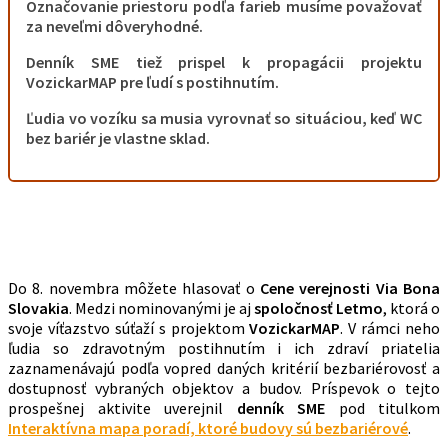
Označovanie priestoru podľa farieb musíme považovať
za neveľmi dôveryhodné.
Denník SME tiež prispel k propagácii projektu
VozickarMAP pre ľudí s postihnutím.
Ľudia vo vozíku sa musia vyrovnať so situáciou, keď WC
bez bariér je vlastne sklad.
Do 8. novembra môžete hlasovať o
Cene verejnosti Via Bona
Slovakia
. Medzi nominovanými je aj
spoločnosť Letmo
, ktorá o
svoje víťazstvo súťaží s projektom
VozickarMAP
. V rámci neho
ľudia so zdravotným postihnutím i ich zdraví priatelia
zaznamenávajú podľa vopred daných kritérií bezbariérovosť a
dostupnosť vybraných objektov a budov. Príspevok o tejto
prospešnej aktivite uverejnil
denník SME
pod titulkom
Interaktívna mapa poradí, ktoré budovy sú bezbariérové
.