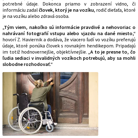
potrebné údaje. Dokonca priamo v zobrazení vidno, či
informáciu zadal
človek, ktorý je na vozíku
, rodič dieťaťa, ktoré
je na vozíku alebo zdravá osoba.
„Tým viem, nakoľko sú informácie pravdivé a nehovoriac o
nahrávaní fotografií vstupu alebo vjazdu na dané miesto,“
hovorí Z. Haviernik a dodáva, že viacero ľudí vo vozíku preferujú
údaje, ktoré ponúka človek s rovnakým hendikepom. Pripadajú
im totiž hodnovernejšie, objektívnejšie.
„A to je presne to, čo
ľudia sediaci v invalidných vozíkoch potrebujú
,
aby sa mohli
slobodne rozhodovať.“