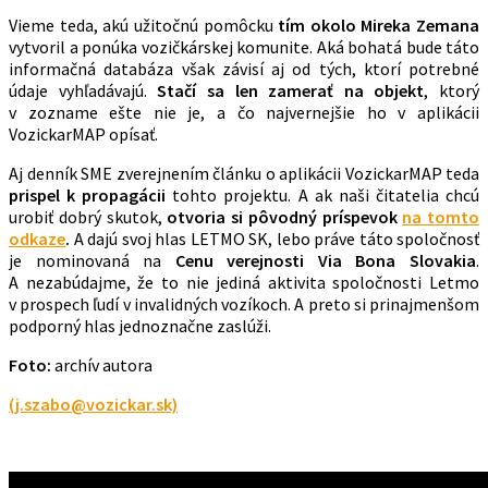
Vieme teda, akú užitočnú pomôcku
tím okolo Mireka Zemana
vytvoril a ponúka vozičkárskej komunite. Aká bohatá bude táto
informačná databáza však závisí aj od tých, ktorí potrebné
údaje vyhľadávajú.
Stačí sa len zamerať na objekt
, ktorý
v zozname ešte nie je, a čo najvernejšie ho v aplikácii
VozickarMAP opísať.
Aj denník SME zverejnením článku o aplikácii VozickarMAP teda
prispel k propagácii
tohto projektu. A ak naši čitatelia chcú
urobiť dobrý skutok,
otvoria si pôvodný príspevok
na tomto
odkaze
.
A dajú svoj hlas LETMO SK, lebo práve táto spoločnosť
je nominovaná na
Cenu verejnosti Via Bona Slovakia
.
A nezabúdajme, že to nie jediná aktivita spoločnosti Letmo
v prospech ľudí v invalidných vozíkoch. A preto si prinajmenšom
podporný hlas jednoznačne zaslúži.
Foto:
archív autora
(j.szabo@vozickar.sk)