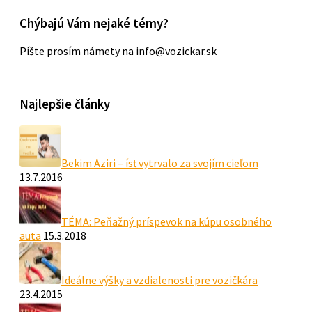
Chýbajú Vám nejaké témy?
Píšte prosím námety na info@vozickar.sk
Najlepšie články
Bekim Aziri – ísť vytrvalo za svojím cieľom
13.7.2016
TÉMA: Peňažný príspevok na kúpu osobného
auta
15.3.2018
Ideálne výšky a vzdialenosti pre vozičkára
23.4.2015