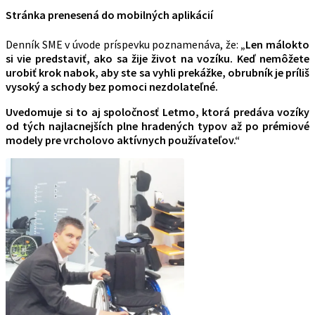
Stránka prenesená do mobilných aplikácií
Denník SME v úvode príspevku poznamenáva, že:
„
Len málokto
si vie predstaviť, ako sa žije život na vozíku. Keď nemôžete
urobiť krok nabok, aby ste sa vyhli prekážke, obrubník je príliš
vysoký a schody bez pomoci nezdolateľné.
Uvedomuje si to aj spoločnosť Letmo, ktorá predáva vozíky
od tých najlacnejších plne hradených typov až po prémiové
modely pre vrcholovo aktívnych používateľov.“