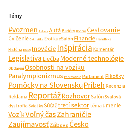
Témy
#vozmen
Cestovanie
Autá
Bariéry
Boccia
Anketa
Financie
Cvičenie
eSalón
Erotika
Handbike
Cyklistika
Inšpirácia
Inovácie
Komentár
História
Hokej
Legislatíva
Moderné technológie
Liečba
Osobnosti na vozíku
Obdarení
Paralympionizmus
Pikošky
Parlament
Parkovanie
Pomôcky na Slovensku
Príbeh
Recenzia
Reportáž
Rozhovor
Salón
Reklama
Svalová
tretí sektor
Súťaž
umenie
téma
dystrofia
Sviatky
Voľný čas
Zahraničie
Vozík
Zaujímavosť
Česko
Zábava