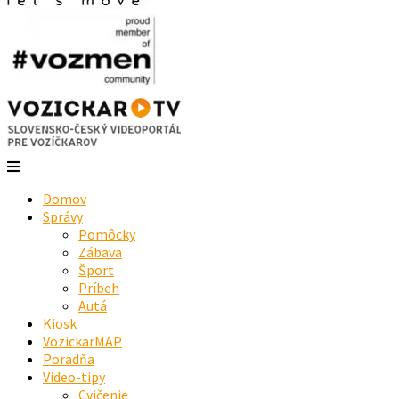
Domov
Správy
Pomôcky
Zábava
Šport
Príbeh
Autá
Kiosk
VozickarMAP
Poradňa
Video-tipy
Cvičenie