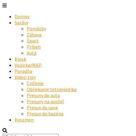
Domov
Správy
Pomôcky
Zábava
Šport
Príbeh
Autá
Kiosk
VozickarMAP
Poradňa
Video-tipy
Cvičenie
Obliekanie tetraplegika
Presuny do auta
Presuny na posteľ
Presun do vane
Presun do bazéna
#vozmen