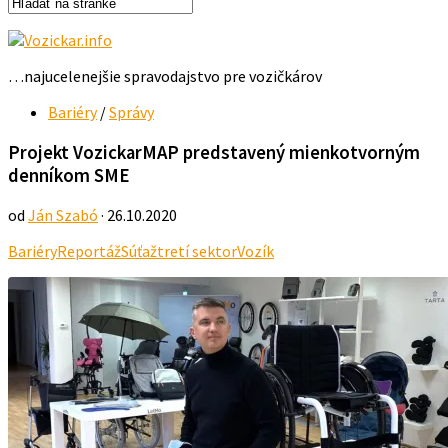
…najucelenejšie spravodajstvo pre vozičkárov
Bariéry
/
Správy
Projekt VozickarMAP predstavený mienkotvorným
denníkom SME
od
Ján Szabó
· 26.10.2020
Bariéry
Reportáž
Súťaž
tretí sektor
Vozík