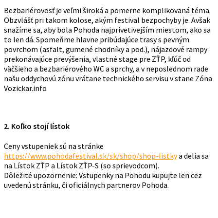
Bezbariérovosť je veľmi široká a pomerne komplikovaná téma.
Obzvlášť pri takom kolose, akým festival bezpochyby je. Avšak
snažíme sa, aby bola Pohoda najprívetivejším miestom, ako sa
to len dá. Spomeňme hlavne pribúdajúce trasy s pevným
povrchom (asfalt, gumené chodníky a pod.), nájazdové rampy
prekonávajúce prevýšenia, vlastné stage pre ZŤP, kľúč od
väčšieho a bezbariérového WC a sprchy, a v neposlednom rade
našu oddychovú zónu vrátane technického servisu v stane Zóna
Vozickar.info
2. Koľko stojí lístok
Ceny vstupeniek sú na stránke
https://www.pohodafestival.sk/sk/shop/shop-listky
a delia sa
na Lístok ZŤP a Lístok ZŤP-S (so sprievodcom).
Dôležité upozornenie: Vstupenky na Pohodu kupujte len cez
uvedenú stránku, či oficiálnych partnerov Pohoda.