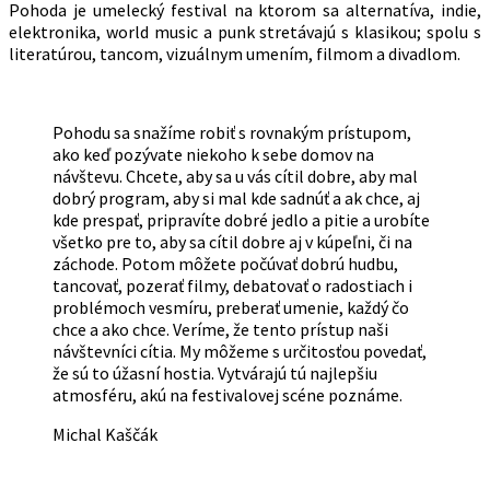
Pohoda je umelecký festival na ktorom sa alternatíva, indie,
elektronika, world music a punk stretávajú s klasikou; spolu s
literatúrou, tancom, vizuálnym umením, filmom a divadlom.
Pohodu sa snažíme robiť s rovnakým prístupom,
ako keď pozývate niekoho k sebe domov na
návštevu. Chcete, aby sa u vás cítil dobre, aby mal
dobrý program, aby si mal kde sadnúť a ak chce, aj
kde prespať, pripravíte dobré jedlo a pitie a urobíte
všetko pre to, aby sa cítil dobre aj v kúpeľni, či na
záchode. Potom môžete počúvať dobrú hudbu,
tancovať, pozerať filmy, debatovať o radostiach i
problémoch vesmíru, preberať umenie, každý čo
chce a ako chce. Veríme, že tento prístup naši
návštevníci cítia. My môžeme s určitosťou povedať,
že sú to úžasní hostia. Vytvárajú tú najlepšiu
atmosféru, akú na festivalovej scéne poznáme.
Michal Kaščák