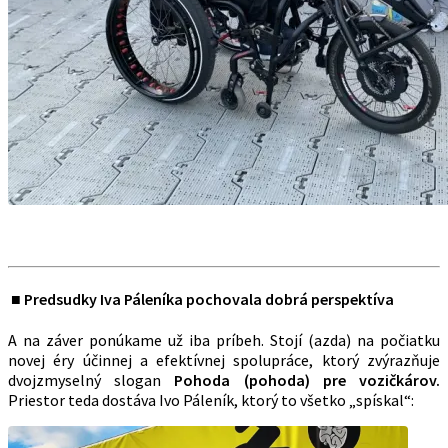
■ Predsudky Iva Páleníka pochovala dobrá perspektíva
A na záver ponúkame už iba príbeh. Stojí (azda) na počiatku
novej éry účinnej a efektívnej spolupráce, ktorý zvýrazňuje
dvojzmyselný slogan
Pohoda (pohoda) pre vozičkárov.
Priestor teda dostáva Ivo Páleník, ktorý to všetko „spískal“: