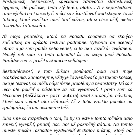
Prístupnosť, bezpečnosť, špeciálna zdravotná starostlivosť,
hygiena, zlé počasie, teda zlý terén, blato… A v neposlednom
rade výhľad na koncerty či môcť sa zúčastňovať workshopov. To sú
faktory, ktoré vozičkár musí brať vážne, ak si chce užiť, nielen
festivalovú atmosféru.
Až moja priateľka, ktorá na Pohodu chodieva od skorých
začiatkov, mi opísala festival podrobne. Vytvorila mi ucelený
obraz a ja som podľa neho vedel, či to ako vozičkár zvládnem.
Minulý rok som sa teda odhodlal ísť na svoju prvú Pohodu.
Parádne som si ju užil a skutočne neľutujem.
Bezbariérovosť, v tom širšom ponímaní bola nad moje
očakávania. Samozrejme, vždy je čo zlepšovať a pri takom kolose,
ako je festival, sa môžu nájsť rôzne problémy a nedostatky. Dá sa z
nich ale poučiť a následne sa ich vyvarovať. I preto som sa
Michalovi
(Kaščákovi – pozn. autora)
ozval s drobnými návrhmi,
ktoré som vnímal ako užitočné. Až z toho vznikla ponuka na
spoluprácu, čo ma nesmierne teší.
Dlho sme sa rozprávali o tom, čo by sa ešte v tomto ročníku dalo
zmeniť, vylepšiť, pridať, hoci bol už pokročilý dátum. Na tomto
mieste musím rozhodne vyzdvihnúť Michalov prístup, ktorý bol