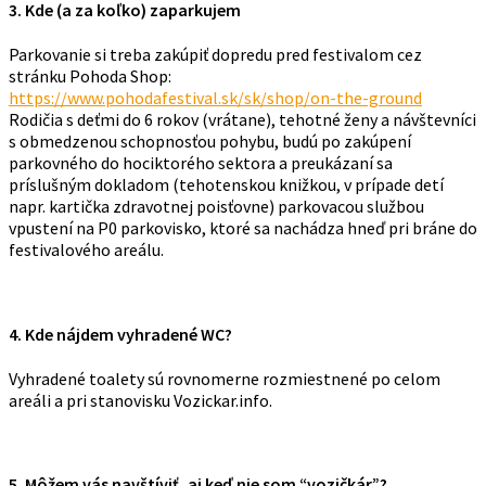
3. Kde (a za koľko) zaparkujem
Parkovanie si treba zakúpiť dopredu pred festivalom cez
stránku Pohoda Shop:
https://www.pohodafestival.sk/sk/shop/on-the-ground
Rodičia s deťmi do 6 rokov (vrátane), tehotné ženy a návštevníci
s obmedzenou schopnosťou pohybu, budú po zakúpení
parkovného do hociktorého sektora a preukázaní sa
príslušným dokladom (tehotenskou knižkou, v prípade detí
napr. kartička zdravotnej poisťovne) parkovacou službou
vpustení na P0 parkovisko, ktoré sa nachádza hneď pri bráne do
festivalového areálu.
4. Kde nájdem vyhradené WC?
Vyhradené toalety sú rovnomerne rozmiestnené po celom
areáli a pri stanovisku Vozickar.info.
5. Môžem vás navštíviť, aj keď nie som “vozičkár”?