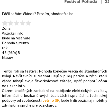
Páčil sa Vám článok? Prosím, ohodnoťte ho
Zóna
Vozickar.info
bude na festivale
Pohoda aj tento
rok
4.8
(96%)
5
hlasov
Tento rok sa festival Pohoda konečne vracia do štandardných
koľají. Návštevníci si festival užijú v plnej paráde a tých, ktorí
všade ťahajú svoje štvorkolesové tátoše, opäť podporí
Zóna
Vozickar.info.
Okrem tradičných zariadení na nabíjanie elektrických vozíkov,
informácií o bezbariérových toaletách i sprchách a technickej
podpory od spoločnosti
Letmo SK
, bude k dispozícii aj mobilný
zdvihák na sprche pre vozičkárov.