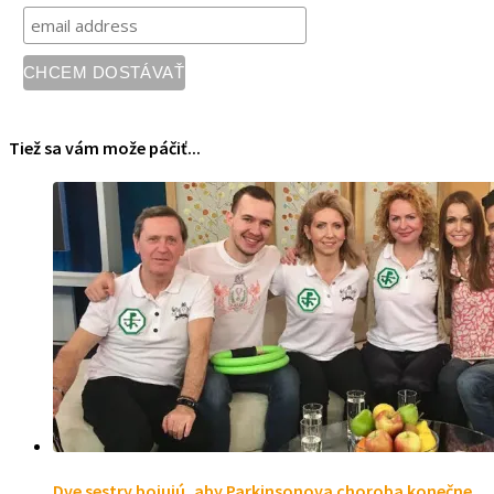
Tiež sa vám može páčiť...
Dve sestry bojujú, aby Parkinsonova choroba konečne