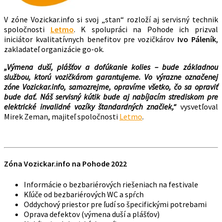
V zóne Vozickar.info si svoj „stan“ rozloží aj servisný technik
spoločnosti
Letmo
. K spolupráci na Pohode ich prizval
iniciátor kvalitatívnych benefitov pre vozičkárov
Ivo Páleník
,
zakladateľ organizácie go-ok.
„Výmena duší, plášťov a dofúkanie kolies – bude základnou
službou, ktorú vozičkárom garantujeme. Vo výrazne označenej
zóne Vozickar.info, samozrejme, opravíme všetko, čo sa opraviť
bude dať. Náš servisný kútik bude aj nabíjacím strediskom pre
elektrické invalidné vozíky štandardných značiek,“
vysvetľoval
Mirek Zeman, majiteľ spoločnosti
Letmo
.
Zóna Vozickar.info na Pohode 2022
Informácie o bezbariérových riešeniach na festivale
Kľúče od bezbariérových WC a spŕch
Oddychový priestor pre ľudí so špecifickými potrebami
Oprava defektov (výmena duší a plášťov)