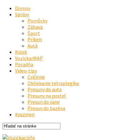
Domov
Správy
Pomôcky
Zábava
Šport
Príbeh
Autá
Kiosk
VozickarMAP
Poradňa
Video-tipy
Cvičenie
Obliekanie tetraplegika
Presuny do auta
Presuny na posteľ
Presun do vane
Presun do bazéna
#vozmen