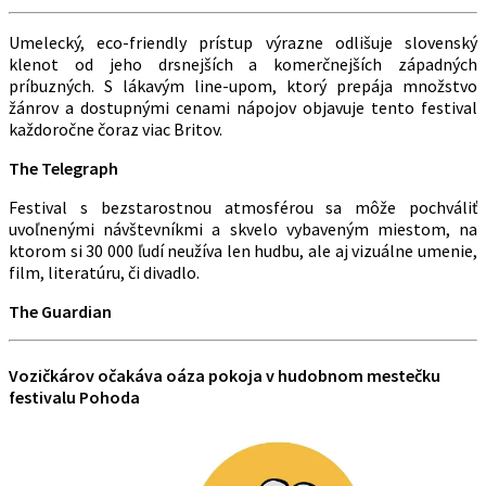
Umelecký, eco-friendly prístup výrazne odlišuje slovenský
klenot od jeho drsnejších a komerčnejších západných
príbuzných. S lákavým line-upom, ktorý prepája množstvo
žánrov a dostupnými cenami nápojov objavuje tento festival
každoročne čoraz viac Britov.
The Telegraph
Festival s bezstarostnou atmosférou sa môže pochváliť
uvoľnenými návštevníkmi a skvelo vybaveným miestom, na
ktorom si 30 000 ľudí neužíva len hudbu, ale aj vizuálne umenie,
film, literatúru, či divadlo.
The Guardian
Vozičkárov očakáva oáza pokoja v hudobnom mestečku
festivalu Pohoda