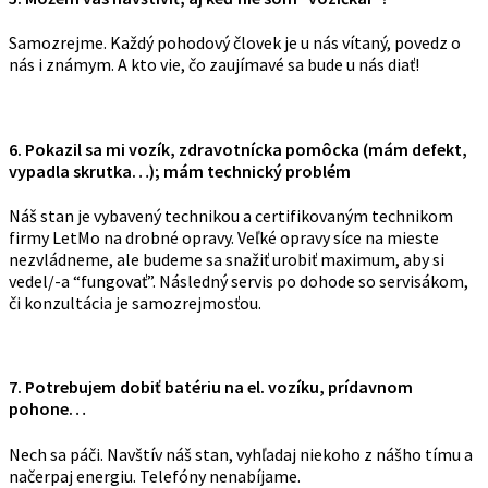
Samozrejme. Každý pohodový človek je u nás vítaný, povedz o
nás i známym. A kto vie, čo zaujímavé sa bude u nás diať!
6. Pokazil sa mi vozík, zdravotnícka pomôcka (mám defekt,
vypadla skrutka…); mám technický problém
Náš stan je vybavený technikou a certifikovaným technikom
firmy LetMo na drobné opravy. Veľké opravy síce na mieste
nezvládneme, ale budeme sa snažiť urobiť maximum, aby si
vedel/-a “fungovať”. Následný servis po dohode so servisákom,
či konzultácia je samozrejmosťou.
7. Potrebujem dobiť batériu na el. vozíku, prídavnom
pohone…
Nech sa páči. Navštív náš stan, vyhľadaj niekoho z nášho tímu a
načerpaj energiu. Telefóny nenabíjame.