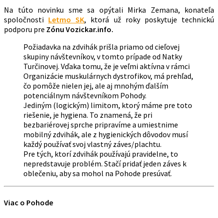
Na túto novinku sme sa opýtali Mirka Zemana, konateľa
spoločnosti
Letmo SK
, ktorá už roky poskytuje technickú
podporu pre
Zónu Vozickar.info.
Požiadavka na zdvihák prišla priamo od cieľovej
skupiny návštevníkov, v tomto prípade od Natky
Turčinovej. Vďaka tomu, že je veľmi aktívna v rámci
Organizácie muskulárnych dystrofikov, má prehľad,
čo pomôže nielen jej, ale aj mnohým ďalším
potenciálnym návštevníkom Pohody.
Jediným (logickým) limitom, ktorý máme pre toto
riešenie, je hygiena. To znamená, že pri
bezbariérovej sprche pripravíme a umiestnime
mobilný zdvihák, ale z hygienických dôvodov musí
každý používať svoj vlastný záves/plachtu.
Pre tých, ktorí zdvihák používajú pravidelne, to
nepredstavuje problém. Stačí pridať jeden záves k
oblečeniu, aby sa mohol na Pohode presúvať.
Viac o Pohode