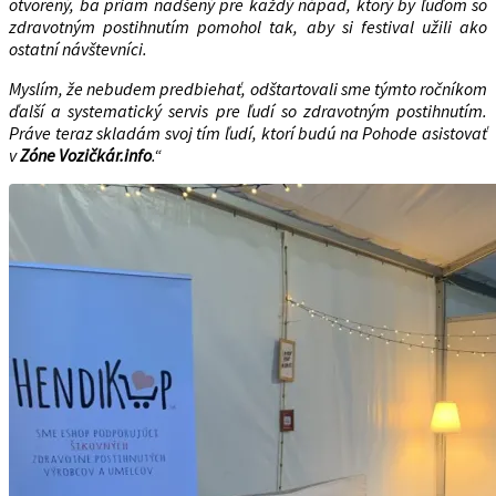
otvorený, ba priam nadšený pre každý nápad, ktorý by ľuďom so
zdravotným postihnutím pomohol tak, aby si festival užili ako
ostatní návštevníci.
Myslím, že nebudem predbiehať, odštartovali sme týmto ročníkom
ďalší a systematický servis pre ľudí so zdravotným postihnutím.
Práve teraz skladám svoj tím ľudí, ktorí budú na Pohode asistovať
v
Zóne Vozičkár.info
.“