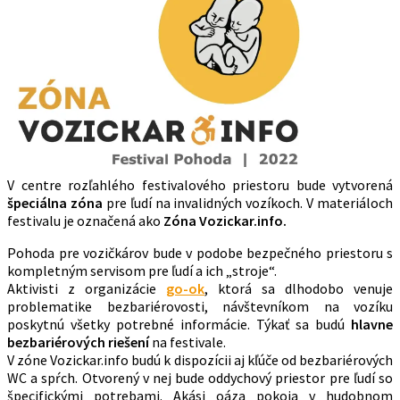
V centre rozľahlého festivalového priestoru bude vytvorená
špeciálna zóna
pre ľudí na invalidných vozíkoch. V materiáloch
festivalu je označená ako
Zóna Vozickar.info.
Pohoda pre vozičkárov bude v podobe bezpečného priestoru s
kompletným servisom pre ľudí a ich „stroje“.
Aktivisti z organizácie
go-ok
, ktorá sa dlhodobo venuje
problematike bezbariérovosti, návštevníkom na vozíku
poskytnú všetky potrebné informácie. Týkať sa budú
hlavne
bezbariérových riešení
na festivale.
V zóne Vozickar.info budú k dispozícii aj kľúče od bezbariérových
WC a spŕch. Otvorený v nej bude oddychový priestor pre ľudí so
špecifickými potrebami. Akási oáza pokoja v hudobnom