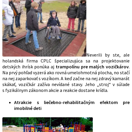
Neverili by ste, ale
holandská firma CPLC špecializujúca sa na projektovanie
detských ihrísk ponúka aj
trampolínu pre malých vozičkárov
.
Na prvý pohľad vyzerá ako rovná umelohmotná plocha, no stačí
na nej zaparkovať s vozíkom. A keď začne na nej zdravý kamarát
skákať, vozičkár zažíva nevídané stavy. Jeho „stroj“ v súlade
s fyzikálnym zákonom akcie a reakcie dostane krídla.
Atrakcie s liečebno-rehabilitačným efektom pre
imobilné deti