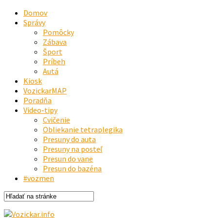
Domov
Správy
Pomôcky
Zábava
Šport
Príbeh
Autá
Kiosk
VozickarMAP
Poradňa
Video-tipy
Cvičenie
Obliekanie tetraplegika
Presuny do auta
Presuny na posteľ
Presun do vane
Presun do bazéna
#vozmen