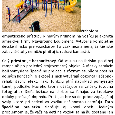
Vrcholom
empatického prístupu k malým hrdinom na vozíku je aktivita
americkej firmy Playground Equipment. Vytvorila kompletné
detské ihrisko pre vozičkárov. To však neznamená, že tie isté
zábavné úlohy nemôžu plniť aj ich zdraví kamaráti.
Celý priestor je bezbariérový
. Od vstupu na ihrisko po dlhej
rampe až po posledný trojrozmerný objekt. A všetky atrakcie
boli vymyslené špeciálne pre deti s rôznym stupňom postihu
dolných končatín. Niektoré z nich vytvárajú dokonca liečebno-
rehabilitačný efekt. Takú funkciu plní napríklad pomyselný
tunel, podložku ktorého tvoria otáčajúce sa valčeky (úvodná
fotografia). Dieťa ležiace na chrbte sa ťahajúc za trubkové
oblúky posúvajú dopredu. Pri tejto hre sa do práce zapájajú aj
svaly, ktoré pri sedení vo vozíku nečinnosťou atrofujú. Táto
špeciálna preliezka
zlepšuje aj krvný obeh. Jediným
problémom je, že väčšina detí na vozíku sa na ňu dostane len