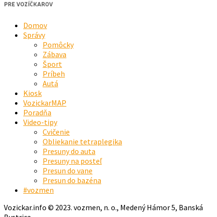
Domov
Správy
Pomôcky
Zábava
Šport
Príbeh
Autá
Kiosk
VozickarMAP
Poradňa
Video-tipy
Cvičenie
Obliekanie tetraplegika
Presuny do auta
Presuny na posteľ
Presun do vane
Presun do bazéna
#vozmen
Vozickar.info © 2023. vozmen, n. o., Medený Hámor 5, Banská
Bystrica