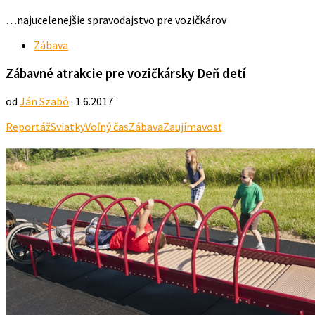
…najucelenejšie spravodajstvo pre vozičkárov
Zábava
Zábavné atrakcie pre vozičkársky Deň detí
od
Ján Szabó
· 1.6.2017
Reportáž
Sviatky
Voľný čas
Zábava
Zaujímavosť