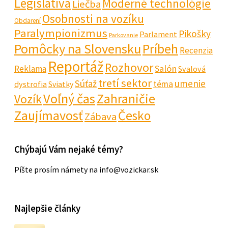
Legislatíva
Moderné technológie
Liečba
Osobnosti na vozíku
Obdarení
Paralympionizmus
Pikošky
Parlament
Parkovanie
Pomôcky na Slovensku
Príbeh
Recenzia
Reportáž
Rozhovor
Salón
Reklama
Svalová
tretí sektor
Súťaž
umenie
téma
dystrofia
Sviatky
Voľný čas
Zahraničie
Vozík
Zaujímavosť
Česko
Zábava
Chýbajú Vám nejaké témy?
Píšte prosím námety na info@vozickar.sk
Najlepšie články