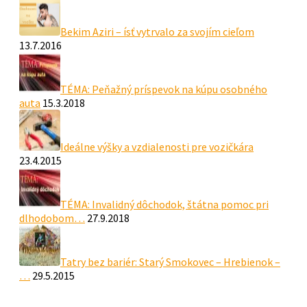
Bekim Aziri – ísť vytrvalo za svojím cieľom
13.7.2016
TÉMA: Peňažný príspevok na kúpu osobného
auta
15.3.2018
Ideálne výšky a vzdialenosti pre vozičkára
23.4.2015
TÉMA: Invalidný dôchodok, štátna pomoc pri
dlhodobom…
27.9.2018
Tatry bez bariér: Starý Smokovec – Hrebienok –
…
29.5.2015