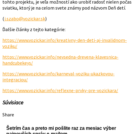
tohto projektu, je veľa možností ako urobiť radosť nielen počas
sviatku, ktorý je na celom svete známy pod názvom Deň detí.
(
j.szabo@vozickar.sk
)
Ďalšie články z tejto kategórie:
https://www.vozickar.info/kreativny-den-deti-aj-invalidnom-
voziku/
https://www.vozickar.info/nevsedna-drevena-klavesnica-
handcubekeys/
https://www.vozickar.info/karneval-voziku-ukazkovou-
integraciou/
https://www.vozickar.info/reflexne-prvky-pre-vozickara/
Súvisiace
Share
Šetrím čas a preto mi pošlite raz za mesiac výber
najnovších správ e-mailom