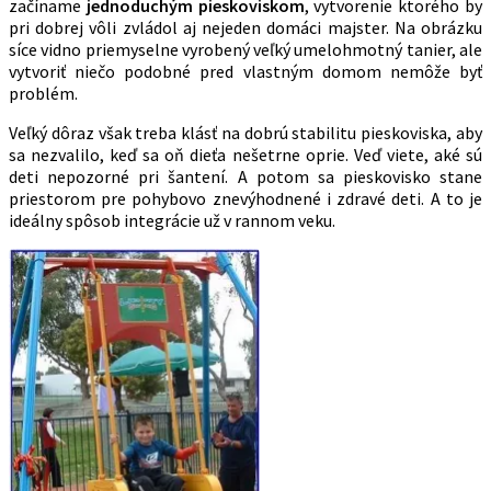
začíname
jednoduchým pieskoviskom
, vytvorenie ktorého by
pri dobrej vôli zvládol aj nejeden domáci majster. Na obrázku
síce vidno priemyselne vyrobený veľký umelohmotný tanier, ale
vytvoriť niečo podobné pred vlastným domom nemôže byť
problém.
Veľký dôraz však treba klásť na dobrú stabilitu pieskoviska, aby
sa nezvalilo, keď sa oň dieťa nešetrne oprie. Veď viete, aké sú
deti nepozorné pri šantení. A potom sa pieskovisko stane
priestorom pre pohybovo znevýhodnené i zdravé deti. A to je
ideálny spôsob integrácie už v rannom veku.