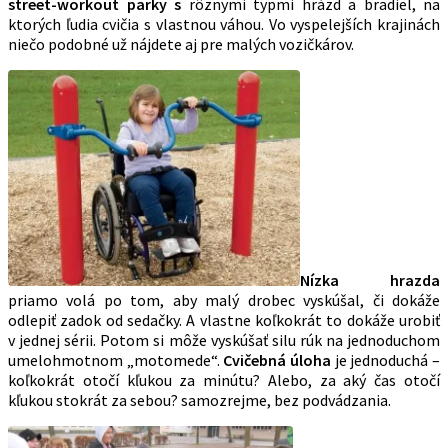
street-workout parky s
rôznymi typmi hrázd a bradiel, na
ktorých ľudia cvičia s vlastnou váhou. Vo vyspelejších krajinách
niečo podobné už nájdete aj pre malých vozičkárov.
Nízka hrazda
priamo volá po tom, aby malý drobec vyskúšal, či dokáže
odlepiť zadok od sedačky. A vlastne koľkokrát to dokáže urobiť
v jednej sérii. Potom si môže vyskúšať silu rúk na jednoduchom
umelohmotnom „motomede“.
Cvičebná úloha
je jednoduchá –
koľkokrát otočí kľukou za minútu? Alebo, za aký čas otočí
kľukou stokrát za sebou? samozrejme, bez podvádzania.