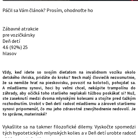
Páčil sa Vám článok? Prosím, ohodnoťte ho
Zábavné atrakcie
pre vozičkársky
Deň detí
4.6
(92%)
25
hlasov
Vždy, keď idete so svojím dieťaťom na invalidnom vozíku okolo
detského ihriska, pridáte do kroku? Nech malý človiečik nezosmutnie,
že sa nemôže hrať na pieskovisku, povoziť na kolotoči, pohojdať sa.
A mladšiemu synovi, hoci by veľmi chcel, nekúpite trampolínu do
záhrady, aby očičká toho staršieho neplakali túžbou poskákať si? Nuž,
ste zaseknutí medzi dvoma mlynskými kolesami a stojíte pred ťažkým
rozhodnutím. Urobiť v Deň detí radosť mladšiemu a zároveň staršiemu
synovi pripomenúť, čo mu jeho zdravotné znevýhodnenie nedovolí. Je
to správne, materinské?
Vykašlite sa na takmer filozofické dilemy. Vyskočte spomedzi
tých hypotetických mlynských kolies a v Deň detí urobte radosť