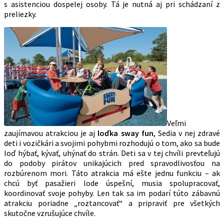
s asistenciou dospelej osoby. Tá je nutná aj pri schádzaní z
preliezky.
Veľmi
zaujímavou atrakciou je aj
loďka sway fun
, Sedia v nej zdravé
deti i vozičkári a svojimi pohybmi rozhodujú o tom, ako sa bude
loď hýbať, kývať, uhýnať do strán. Deti sa v tej chvíli prevteľujú
do podoby pirátov unikajúcich pred spravodlivosťou na
rozbúrenom mori. Táto atrakcia má ešte jednu funkciu – ak
chcú byť pasažieri lode úspešní, musia spolupracovať,
koordinovať svoje pohyby. Len tak sa im podarí túto zábavnú
atrakciu poriadne „roztancovať“ a pripraviť pre všetkých
skutočne vzrušujúce chvíle.