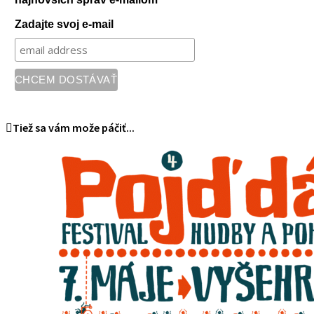
Zadajte svoj e-mail
Tiež sa vám može páčiť...