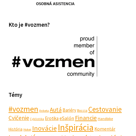
Kto je #vozmen?
Témy
#vozmen
Cestovanie
Autá
Bariéry
Boccia
Anketa
Financie
Cvičenie
eSalón
Erotika
Handbike
Cyklistika
Inšpirácia
Inovácie
Komentár
História
Hokej