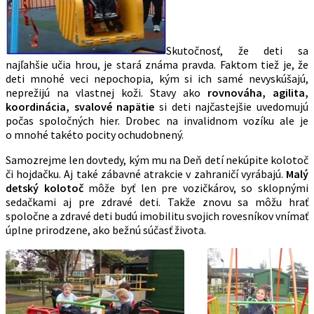
Skutočnosť, že deti sa
najľahšie učia hrou, je stará známa pravda. Faktom tiež je, že
deti mnohé veci nepochopia, kým si ich samé nevyskúšajú,
neprežijú na vlastnej koži. Stavy ako
rovnováha, agilita,
koordinácia, svalové napätie
si deti najčastejšie uvedomujú
počas spoločných hier. Drobec na invalidnom vozíku ale je
o mnohé takéto pocity ochudobnený.
Samozrejme len dovtedy, kým mu na Deň detí nekúpite kolotoč
či hojdačku. Aj také zábavné atrakcie v zahraničí vyrábajú.
Malý
detský kolotoč
môže byť len pre vozičkárov, so sklopnými
sedačkami aj pre zdravé deti. Takže znovu sa môžu hrať
spoločne a zdravé deti budú imobilitu svojich rovesníkov vnímať
úplne prirodzene, ako bežnú súčasť života.