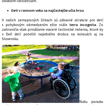
obidvom ratolestiam.
Deti v rannom veku sa najčastejšie učia hrou
V našich zemepisných šírkach sú zábavné atrakcie pre detí
s pohybovým obmedzením ešte stále
terra incognita
. Zo
zahraničia však prinášame viaceré technické riešenia, ktoré by
v Deň detí potešili nejedného drobca na kolesách aj na
Slovensku.
Našu ponuku