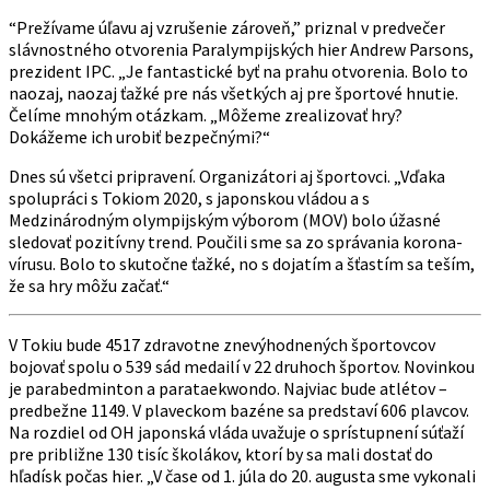
“Prežívame úľavu aj vzrušenie zároveň,” priznal v predvečer
slávnostného otvorenia Paralympijských hier Andrew Parsons,
prezident IPC. „Je fantastické byť na prahu otvorenia. Bolo to
naozaj, naozaj ťažké pre nás všetkých aj pre športové hnutie.
Čelíme mnohým otázkam. „Môžeme zrealizovať hry?
Dokážeme ich urobiť bezpečnými?“
Dnes sú všetci pripravení. Organizátori aj športovci. „Vďaka
spolupráci s Tokiom 2020, s japonskou vládou a s
Medzinárodným olympijským výborom (MOV) bolo úžasné
sledovať pozitívny trend. Poučili sme sa zo správania korona-
vírusu. Bolo to skutočne ťažké, no s dojatím a šťastím sa teším,
že sa hry môžu začať.“
V Tokiu bude 4517 zdravotne znevýhodnených športovcov
bojovať spolu o 539 sád medailí v 22 druhoch športov. Novinkou
je parabedminton a parataekwondo. Najviac bude atlétov –
predbežne 1149. V plaveckom bazéne sa predstaví 606 plavcov.
Na rozdiel od OH japonská vláda uvažuje o sprístupnení súťaží
pre približne 130 tisíc školákov, ktorí by sa mali dostať do
hľadísk počas hier. „V čase od 1. júla do 20. augusta sme vykonali