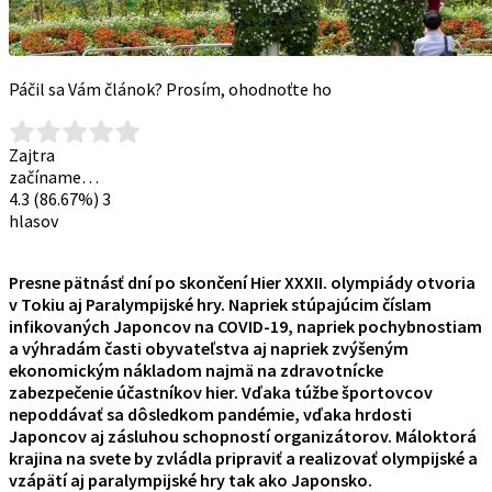
Páčil sa Vám článok? Prosím, ohodnoťte ho
Zajtra
začíname…
4.3
(86.67%)
3
hlasov
Presne pätnásť dní po skončení Hier XXXII. olympiády otvoria
v Tokiu aj Paralympijské hry. Napriek stúpajúcim číslam
infikovaných Japoncov na COVID-19, napriek pochybnostiam
a výhradám časti obyvateľstva aj napriek zvýšeným
ekonomickým nákladom najmä na zdravotnícke
zabezpečenie účastníkov hier. Vďaka túžbe športovcov
nepoddávať sa dôsledkom pandémie, vďaka hrdosti
Japoncov aj zásluhou schopností organizátorov. Máloktorá
krajina na svete by zvládla pripraviť a realizovať olympijské a
vzápätí aj paralympijské hry tak ako Japonsko.