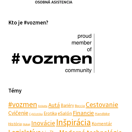
Kto je #vozmen?
Témy
#vozmen
Cestovanie
Autá
Bariéry
Boccia
Anketa
Financie
Cvičenie
eSalón
Erotika
Handbike
Cyklistika
Inšpirácia
Inovácie
Komentár
História
Hokej