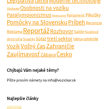
Legislatíva
Moderné technológie
Liečba
Osobnosti na vozíku
Obdarení
Paralympionizmus
Pikošky
Parlament
Parkovanie
Pomôcky na Slovensku
Príbeh
Recenzia
Reportáž
Rozhovor
Salón
Reklama
Svalová
tretí sektor
Súťaž
umenie
téma
dystrofia
Sviatky
Voľný čas
Zahraničie
Vozík
Zaujímavosť
Česko
Zábava
Chýbajú Vám nejaké témy?
Píšte prosím námety na info@vozickar.sk
Najlepšie články