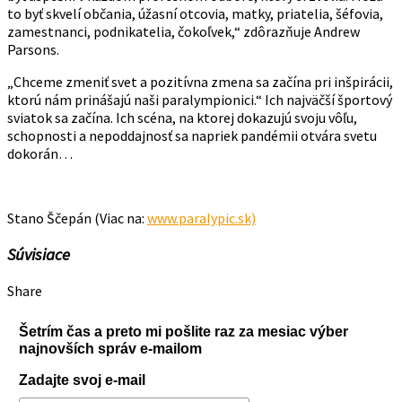
to byť skvelí občania, úžasní otcovia, matky, priatelia, šéfovia,
zamestnanci, podnikatelia, čokoľvek,“ zdôrazňuje Andrew
Parsons.
„Chceme zmeniť svet a pozitívna zmena sa začína pri inšpirácii,
ktorú nám prinášajú naši paralympionici.“ Ich najväčší športový
sviatok sa začína. Ich scéna, na ktorej dokazujú svoju vôľu,
schopnosti a nepoddajnosť sa napriek pandémii otvára svetu
dokorán…
Stano Ščepán (Viac na:
www.paralypic.sk)
Súvisiace
Share
Šetrím čas a preto mi pošlite raz za mesiac výber
najnovších správ e-mailom
Zadajte svoj e-mail