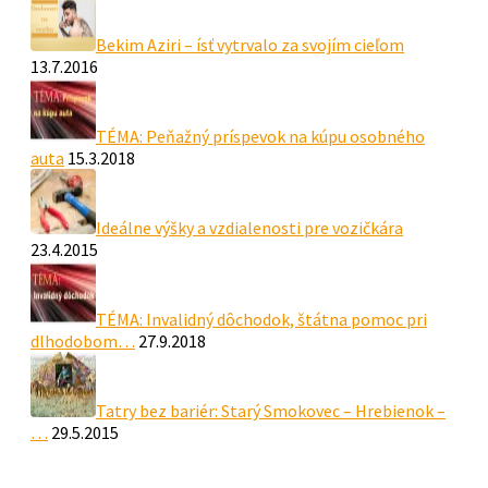
Bekim Aziri – ísť vytrvalo za svojím cieľom
13.7.2016
TÉMA: Peňažný príspevok na kúpu osobného
auta
15.3.2018
Ideálne výšky a vzdialenosti pre vozičkára
23.4.2015
TÉMA: Invalidný dôchodok, štátna pomoc pri
dlhodobom…
27.9.2018
Tatry bez bariér: Starý Smokovec – Hrebienok –
…
29.5.2015