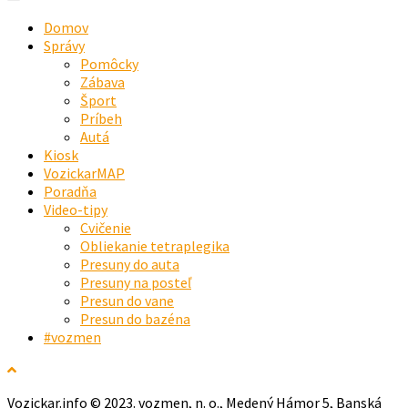
Domov
Správy
Pomôcky
Zábava
Šport
Príbeh
Autá
Kiosk
VozickarMAP
Poradňa
Video-tipy
Cvičenie
Obliekanie tetraplegika
Presuny do auta
Presuny na posteľ
Presun do vane
Presun do bazéna
#vozmen
Vozickar.info © 2023. vozmen, n. o., Medený Hámor 5, Banská