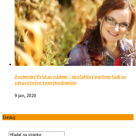
Zvolenský Prístav nádeje – spoľahlivý partner ľudí so
zdravotným znevýhodnením
9 jan, 2020
Sleduj: