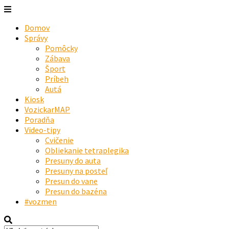
Domov
Správy
Pomôcky
Zábava
Šport
Príbeh
Autá
Kiosk
VozickarMAP
Poradňa
Video-tipy
Cvičenie
Obliekanie tetraplegika
Presuny do auta
Presuny na posteľ
Presun do vane
Presun do bazéna
#vozmen