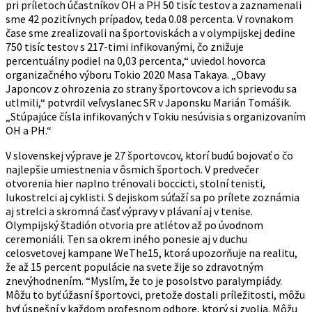
pri príletoch účastníkov OH a PH 50 tisíc testov a zaznamenali
sme 42 pozitívnych prípadov, teda 0.08 percenta. V rovnakom
čase sme zrealizovali na športoviskách a v olympijskej dedine
750 tisíc testov s 217-timi infikovanými, čo znižuje
percentuálny podiel na 0,03 percenta,“ uviedol hovorca
organizačného výboru Tokio 2020 Masa Takaya. „Obavy
Japoncov z ohrozenia zo strany športovcov a ich sprievodu sa
utlmili,“ potvrdil veľvyslanec SR v Japonsku Marián Tomášik.
„Stúpajúce čísla infikovaných v Tokiu nesúvisia s organizovaním
OH a PH.“
V slovenskej výprave je 27 športovcov, ktorí budú bojovať o čo
najlepšie umiestnenia v ôsmich športoch. V predvečer
otvorenia hier naplno trénovali boccicti, stolní tenisti,
lukostrelci aj cyklisti. S dejiskom súťaží sa po prílete zoznámia
aj strelci a skromná časť výpravy v plávaní aj v tenise.
Olympijský štadión otvoria pre atlétov až po úvodnom
ceremoniáli. Ten sa okrem iného ponesie aj v duchu
celosvetovej kampane WeThe15, ktorá upozorňuje na realitu,
že až 15 percent populácie na svete žije so zdravotným
znevýhodnením. “Myslím, že to je posolstvo paralympiády.
Môžu to byť úžasní športovci, pretože dostali príležitosti, môžu
byť úspešní v každom profesnom odbore, ktorý si zvolia. Môžu