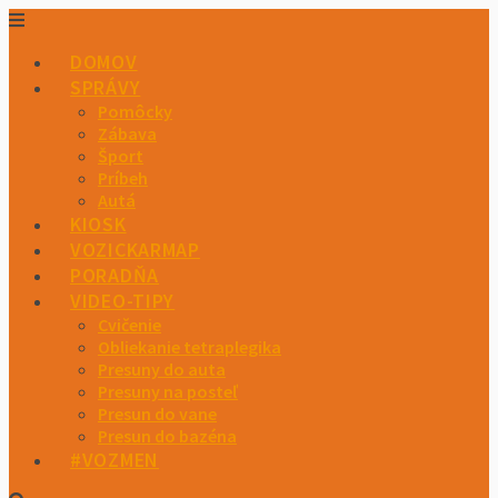
DOMOV
SPRÁVY
Pomôcky
Zábava
Šport
Príbeh
Autá
KIOSK
VOZICKARMAP
PORADŇA
VIDEO-TIPY
Cvičenie
Obliekanie tetraplegika
Presuny do auta
Presuny na posteľ
Presun do vane
Presun do bazéna
#VOZMEN