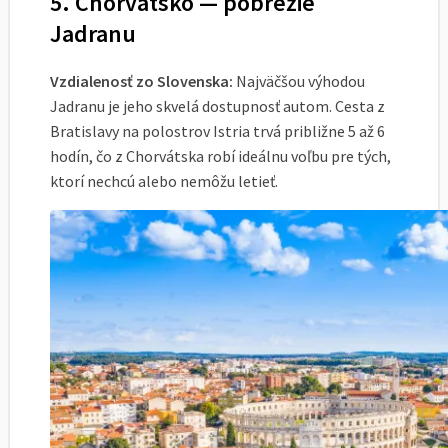
5. Chorvátsko — pobrežie
Jadranu
Vzdialenosť zo Slovenska:
Najväčšou výhodou
Jadranu je jeho skvelá dostupnosť autom. Cesta z
Bratislavy na polostrov Istria trvá približne 5 až 6
hodín, čo z Chorvátska robí ideálnu voľbu pre tých,
ktorí nechcú alebo nemôžu letieť.