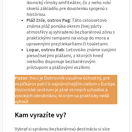
ikonický rímsky amfiteáter, čo z neho robí
skvelú základňu pre dovolenku spojenú s
históriou.
Pláž Zrće, ostrov Pag:
Táto celosvetovo
známa pláž ponúka okrem živej párty
atmosféry aj vyhradenú bezbariérovú zónu s
praktickými rampami na vstup do mora a
upravenými prezliekarňami či toaletami.
Lopar, ostrov Rab:
Letovisko známe svojimi
piesočnatými plážami, z ktorých hneď
niekoľko disponuje bezbariérovým
prístupom a plážovými vozíkmi.
Pozor:
Hoci je Dubrovník vizuálne úchvatný, pre
vozičkárov patrí k najnáročnejším cieľom v Európe.
Historické centrum je plné strmých schodísk a
vysokých obrubníkov, ktorým sa prakticky nedá
vyhnúť.
Kam vyrazíte vy?
Vybrať si správnu bezbariérovú destináciu si síce