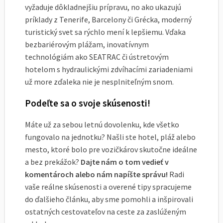
vyžaduje dôkladnejšiu prípravu, no ako ukazujú
príklady z Tenerife, Barcelony či Grécka, moderný
turistický svet sa rýchlo mení k lepšiemu. Vďaka
bezbariérovým plážam, inovatívnym
technológiám ako SEATRAC či ústretovým
hotelom s hydraulickými zdvíhacími zariadeniami
už more zďaleka nie je nesplniteľným snom.
Podeľte sa o svoje skúsenosti!
Máte už za sebou letnú dovolenku, kde všetko
fungovalo na jednotku? Našli ste hotel, pláž alebo
mesto, ktoré bolo pre vozičkárov skutočne ideálne
a bez prekážok?
Dajte nám o tom vedieť v
komentároch alebo nám napíšte správu!
Radi
vaše reálne skúsenosti a overené tipy spracujeme
do ďalšieho článku, aby sme pomohli a inšpirovali
ostatných cestovateľov na ceste za zaslúženým