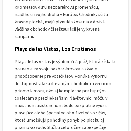
kilometrov dlhú bezbariérovú promenádu,
najdlhšiu svojho druhu v Európe. Chodníky sú tu
krásne ploché, majú plynulé skosenia a drvivá
väčšina obchodov či reštaurácií je vybavená
rampami.
Playa de las Vistas, Los Cristianos
Playa de las Vistas je výnimočná pláž, ktorá získala
ocenenie za svoju bezbariérovosť a skvelé
prispôsobenie pre vozičkárov. Ponúka výbornú
dostupnosť vďaka dreveným chodníkom vedúcim
priamo k moru, ako aj kompletne prístupným
toaletám a prezliekarňam. Návštevníci môžu v
miestnom asistenčnom bode bezplatne využiť
plávajúce alebo špeciálne obojživelné vozičky,
ktoré umožňujú pohodlný pohyb po piesku aj
priamo vo vode. Službu celoročne zabezpečuje