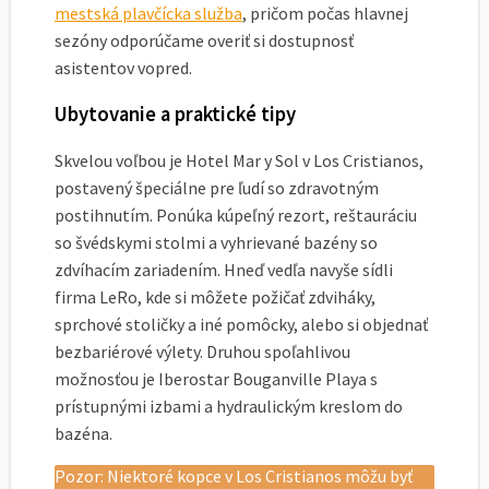
mestská plavčícka služba
, pričom počas hlavnej
sezóny odporúčame overiť si dostupnosť
asistentov vopred.
Ubytovanie a praktické tipy
Skvelou voľbou je Hotel Mar y Sol v Los Cristianos,
postavený špeciálne pre ľudí so zdravotným
postihnutím. Ponúka kúpeľný rezort, reštauráciu
so švédskymi stolmi a vyhrievané bazény so
zdvíhacím zariadením. Hneď vedľa navyše sídli
firma LeRo, kde si môžete požičať zdviháky,
sprchové stoličky a iné pomôcky, alebo si objednať
bezbariérové výlety. Druhou spoľahlivou
možnosťou je Iberostar Bouganville Playa s
prístupnými izbami a hydraulickým kreslom do
bazéna.
Pozor: Niektoré kopce v Los Cristianos môžu byť