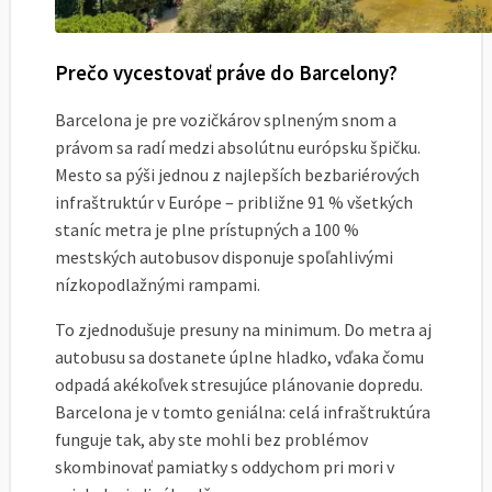
Prečo vycestovať práve do Barcelony?
Barcelona je pre vozičkárov splneným snom a
právom sa radí medzi absolútnu európsku špičku.
Mesto sa pýši jednou z najlepších bezbariérových
infraštruktúr v Európe – približne 91 % všetkých
staníc metra je plne prístupných a 100 %
mestských autobusov disponuje spoľahlivými
nízkopodlažnými rampami.
To zjednodušuje presuny na minimum. Do metra aj
autobusu sa dostanete úplne hladko, vďaka čomu
odpadá akékoľvek stresujúce plánovanie dopredu.
Barcelona je v tomto geniálna: celá infraštruktúra
funguje tak, aby ste mohli bez problémov
skombinovať pamiatky s oddychom pri mori v