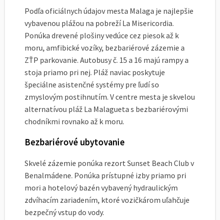
Podľa oficiálnych údajov mesta Malaga je najlepšie
vybavenou plážou na pobreží La Misericordia.
Ponúka drevené plošiny vedúce cez piesok až k
moru, amfibické vozíky, bezbariérové zázemie a
ZŤP parkovanie. Autobusy č. 15 a 16 majú rampy a
stoja priamo pri nej. Pláž naviac poskytuje
špeciálne asistenčné systémy pre ľudí so
zmyslovým postihnutím. V centre mesta je skvelou
alternatívou pláž La Malagueta s bezbariérovými
chodníkmi rovnako až k moru.
Bezbariérové ubytovanie
Skvelé zázemie ponúka rezort Sunset Beach Club v
Benalmádene. Ponúka prístupné izby priamo pri
mori a hotelový bazén vybavený hydraulickým
zdvíhacím zariadením, ktoré vozičkárom uľahčuje
bezpečný vstup do vody.