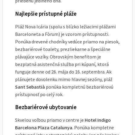
priebehu jediného dňa.
Najlepšie prístupné pláže
Pláž Nova Icária (spolu s blízko ležiacimi plážami
Barceloneta a Fòrum) je vzorom prístupnosti.
Ponúka drevené chodníky vedúce priamo na piesok,
bezbariérové toalety, prezliekarne a špeciálne
plávajúce vozíky. Obrovským benefitom je
bezplatná asistenčná služba pri kúpaní, ktorá
funguje denne od 26. mája do 16. septembra. Ak
plánujete dovolenku mimo hlavnej sezóny, pláž
Sant Sebastià
ponúka kompletnú bezbariérovú
prístupnosť po celý rok.
Bezbariérové ubytovanie
Skvelou voľbou priamo v centre je
Hotel Indigo
Barcelona Plaza Catalunya
. Ponúka kompletne