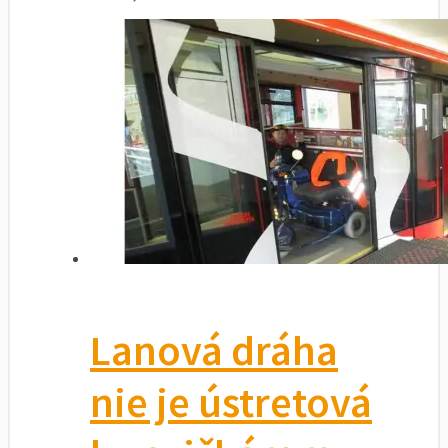
Lanová dráha
nie je ústretová