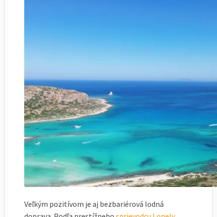
Veľkým pozitívom je aj bezbariérová lodná
doprava. Podľa prestížneho
sprievodcu Lonely