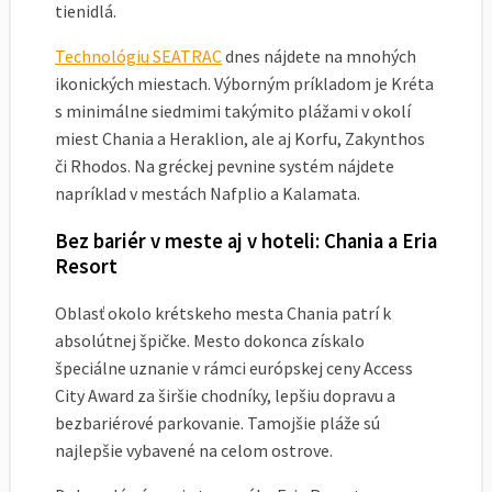
tienidlá.
Technológiu SEATRAC
dnes nájdete na mnohých
ikonických miestach. Výborným príkladom je Kréta
s minimálne siedmimi takýmito plážami v okolí
miest Chania a Heraklion, ale aj Korfu, Zakynthos
či Rhodos. Na gréckej pevnine systém nájdete
napríklad v mestách Nafplio a Kalamata.
Bez bariér v meste aj v hoteli: Chania a Eria
Resort
Oblasť okolo krétskeho mesta Chania patrí k
absolútnej špičke. Mesto dokonca získalo
špeciálne uznanie v rámci európskej ceny Access
City Award za širšie chodníky, lepšiu dopravu a
bezbariérové parkovanie. Tamojšie pláže sú
najlepšie vybavené na celom ostrove.