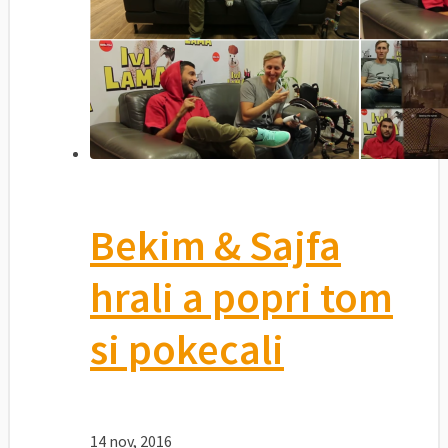
Bekim & Sajfa
hrali a popri tom
si pokecali
14 nov, 2016