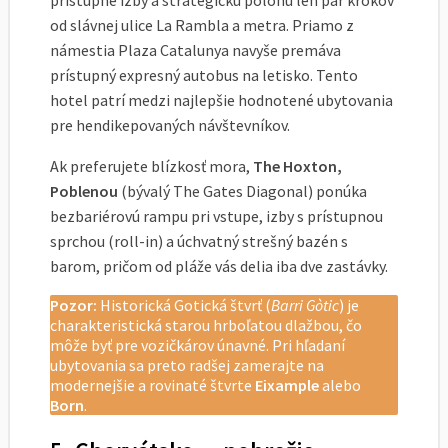
prístupné izby a strategickú polohu len pár krokov
od slávnej ulice La Rambla a metra. Priamo z
námestia Plaza Catalunya navyše premáva
prístupný expresný autobus na letisko. Tento
hotel patrí medzi najlepšie hodnotené ubytovania
pre hendikepovaných návštevníkov.
Ak preferujete blízkosť mora,
The Hoxton,
Poblenou
(bývalý The Gates Diagonal) ponúka
bezbariérovú rampu pri vstupe, izby s prístupnou
sprchou (roll-in) a úchvatný strešný bazén s
barom, pričom od pláže vás delia iba dve zastávky.
Pozor:
Historická Gotická štvrť (
Barri Gòtic
) je
charakteristická starou hrboľatou dlažbou, čo
môže byť pre vozičkárov únavné. Pri hľadaní
ubytovania sa preto radšej zamerajte na
modernejšie a rovinaté štvrte
Eixample
alebo
Born
.