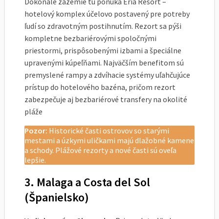
Dokonalé zázemie tu ponúka Eria Resort –
hotelový komplex účelovo postavený pre potreby
ľudí so zdravotným postihnutím. Rezort sa pýši
kompletne bezbariérovými spoločnými
priestormi, prispôsobenými izbami a špeciálne
upravenými kúpeľňami. Najväčším benefitom sú
premyslené rampy a zdvíhacie systémy uľahčujúce
prístup do hotelového bazéna, pričom rezort
zabezpečuje aj bezbariérové transfery na okolité
pláže
Pozor:
Historické časti ostrovov so starými
mestami a úzkymi uličkami majú dlažobné kamene
a schody. Plážové rezorty a nové časti sú oveľa
lepšie.
3. Malaga a Costa del Sol
(Španielsko)