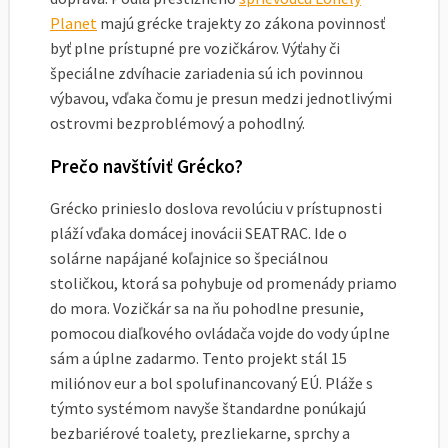
Planet
majú grécke trajekty zo zákona povinnosť
byť plne prístupné pre vozičkárov. Výťahy či
špeciálne zdvíhacie zariadenia sú ich povinnou
výbavou, vďaka čomu je presun medzi jednotlivými
ostrovmi bezproblémový a pohodlný.
Prečo navštíviť Grécko?
Grécko prinieslo doslova revolúciu v prístupnosti
pláží vďaka domácej inovácii SEATRAC. Ide o
solárne napájané koľajnice so špeciálnou
stoličkou, ktorá sa pohybuje od promenády priamo
do mora. Vozičkár sa na ňu pohodlne presunie,
pomocou diaľkového ovládača vojde do vody úplne
sám a úplne zadarmo. Tento projekt stál 15
miliónov eur a bol spolufinancovaný EÚ. Pláže s
týmto systémom navyše štandardne ponúkajú
bezbariérové toalety, prezliekarne, sprchy a