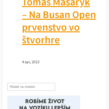
Tomáš Masaryk
– Na Busan Open
prvenstvo vo
štvorhre
4 apr, 2023