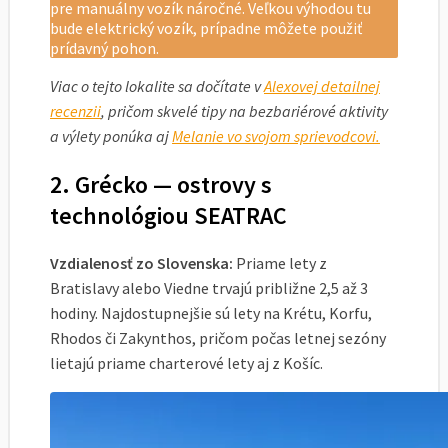
pre manuálny vozík náročné. Veľkou výhodou tu
bude elektrický vozík, prípadne môžete použiť
prídavný pohon.
Viac o tejto lokalite sa dočítate v
Alexovej detailnej
recenzii
, pričom skvelé tipy na bezbariérové aktivity
a výlety ponúka aj
Melanie vo svojom sprievodcovi.
2. Grécko — ostrovy s
technológiou SEATRAC
Vzdialenosť zo Slovenska:
Priame lety z
Bratislavy alebo Viedne trvajú približne 2,5 až 3
hodiny. Najdostupnejšie sú lety na Krétu, Korfu,
Rhodos či Zakynthos, pričom počas letnej sezóny
lietajú priame charterové lety aj z Košíc.