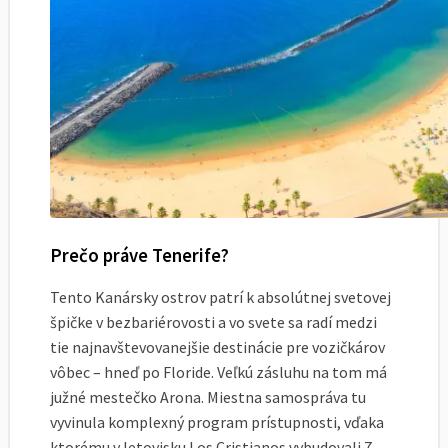
Prečo práve Tenerife?
Tento Kanársky ostrov patrí k absolútnej svetovej
špičke v bezbariérovosti a vo svete sa radí medzi
tie najnavštevovanejšie destinácie pre vozičkárov
vôbec – hneď po Floride. Veľkú zásluhu na tom má
južné mestečko Arona. Miestna samospráva tu
vyvinula komplexný program prístupnosti, vďaka
ktorému v letovisku Los Cristianos vybudovali 7