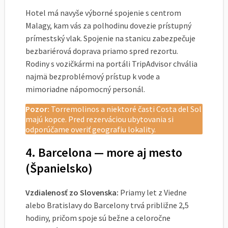
Hotel má navyše výborné spojenie s centrom
Malagy, kam vás za polhodinu dovezie prístupný
prímestský vlak. Spojenie na stanicu zabezpečuje
bezbariérová doprava priamo spred rezortu.
Rodiny s vozičkármi na portáli TripAdvisor chvália
najmä bezproblémový prístup k vode a
mimoriadne nápomocný personál.
Pozor:
Torremolinos a niektoré časti Costa del Sol
majú kopce. Pred rezerváciou ubytovania si
odporúčame overiť geografiu lokality.
4. Barcelona — more aj mesto
(Španielsko)
Vzdialenosť zo Slovenska:
Priamy let z Viedne
alebo Bratislavy do Barcelony trvá približne 2,5
hodiny, pričom spoje sú bežne a celoročne