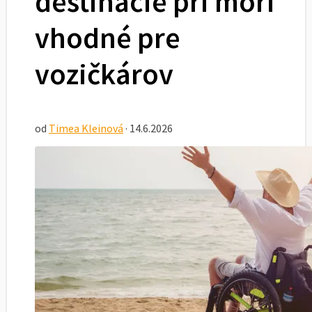
destinácie pri mori
vhodné pre
vozičkárov
od
Timea Kleinová
· 14.6.2026