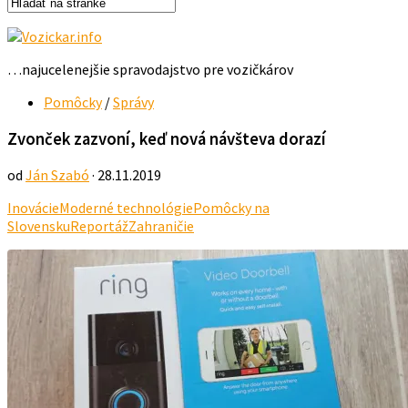
…najucelenejšie spravodajstvo pre vozičkárov
Pomôcky
/
Správy
Zvonček zazvoní, keď nová návšteva dorazí
od
Ján Szabó
· 28.11.2019
Inovácie
Moderné technológie
Pomôcky na
Slovensku
Reportáž
Zahraničie