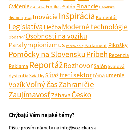
Financie
Cvičenie
eSalón
Erotika
Handbike
Cyklistika
Inšpirácia
Inovácie
Komentár
História
Hokej
Legislatíva
Moderné technológie
Liečba
Osobnosti na vozíku
Obdarení
Paralympionizmus
Pikošky
Parlament
Parkovanie
Pomôcky na Slovensku
Príbeh
Recenzia
Reportáž
Rozhovor
Salón
Reklama
Svalová
tretí sektor
Súťaž
umenie
téma
dystrofia
Sviatky
Voľný čas
Zahraničie
Vozík
Zaujímavosť
Česko
Zábava
Chýbajú Vám nejaké témy?
Píšte prosím námety na info@vozickar.sk