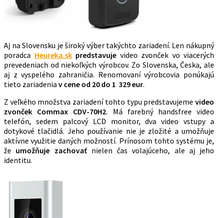
Aj na Slovensku je široký výber takýchto zariadení. Len nákupný
poradca
Heureka.sk
predstavuje
video zvonček vo viacerých
prevedeniach od niekoľkých výrobcov. Zo Slovenska, Česka, ale
aj z vyspelého zahraničia. Renomovaní výrobcovia ponúkajú
tieto zariadenia
v cene od 20 do 1 329 eur
.
Z veľkého množstva zariadení tohto typu predstavujeme
video
zvonček Commax CDV-70H2
. Má farebný handsfree video
telefón, sedem palcový LCD monitor, dva video vstupy a
dotykové tlačidlá. Jeho používanie nie je zložité a umožňuje
aktívne využitie daných možností. Prínosom tohto systému je,
že
umožňuje zachovať
nielen čas volajúceho, ale aj jeho
identitu.