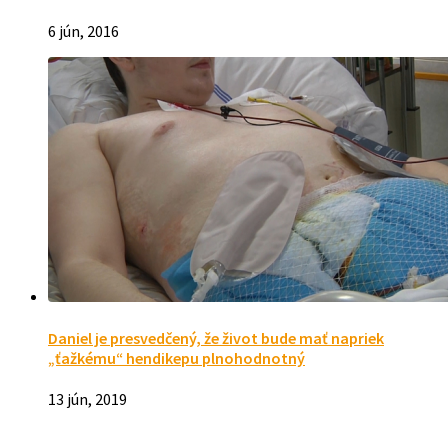
6 jún, 2016
Daniel je presvedčený, že život bude mať napriek
„ťažkému“ hendikepu plnohodnotný
13 jún, 2019