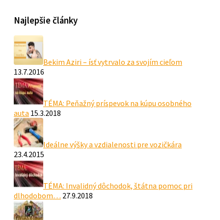
Najlepšie články
Bekim Aziri – ísť vytrvalo za svojím cieľom
13.7.2016
TÉMA: Peňažný príspevok na kúpu osobného
auta
15.3.2018
Ideálne výšky a vzdialenosti pre vozičkára
23.4.2015
TÉMA: Invalidný dôchodok, štátna pomoc pri
dlhodobom…
27.9.2018