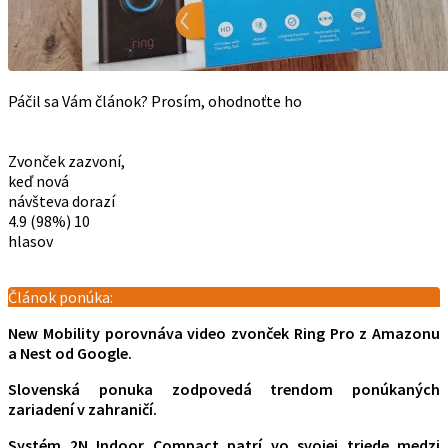
Páčil sa Vám článok? Prosím, ohodnoťte ho
Zvonček zazvoní,
keď nová
návšteva dorazí
4.9
(98%)
10
hlasov
Článok ponúka:
New Mobility porovnáva video zvonček Ring Pro z Amazonu
a Nest od Google.
Slovenská ponuka zodpovedá trendom ponúkaných
zariadení v zahraničí.
Systém 2N Indoor Compact patrí vo svojej triede medzi