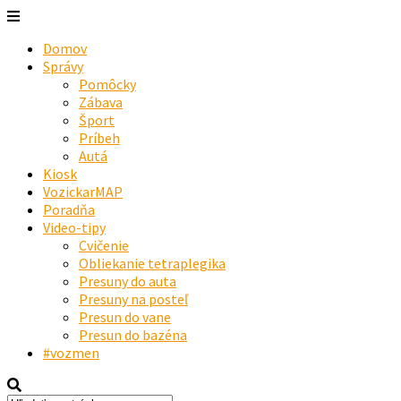
Domov
Správy
Pomôcky
Zábava
Šport
Príbeh
Autá
Kiosk
VozickarMAP
Poradňa
Video-tipy
Cvičenie
Obliekanie tetraplegika
Presuny do auta
Presuny na posteľ
Presun do vane
Presun do bazéna
#vozmen