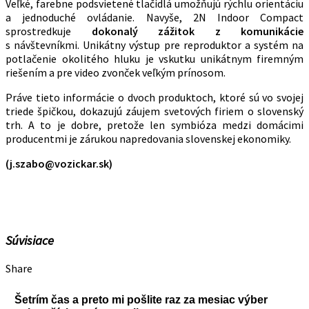
Veľké, farebne podsvietené tlačidlá umožňujú rýchlu orientáciu
a jednoduché ovládanie. Navyše, 2N Indoor Compact
sprostredkuje
dokonalý zážitok z komunikácie
s návštevníkmi. Unikátny výstup pre reproduktor a systém na
potlačenie okolitého hluku je vskutku unikátnym firemným
riešením a pre video zvonček veľkým prínosom.
Práve tieto informácie o dvoch produktoch, ktoré sú vo svojej
triede špičkou, dokazujú záujem svetových firiem o slovenský
trh. A to je dobre, pretože len symbióza medzi domácimi
producentmi je zárukou napredovania slovenskej ekonomiky.
(j.szabo@vozickar.sk)
Súvisiace
Share
Šetrím čas a preto mi pošlite raz za mesiac výber