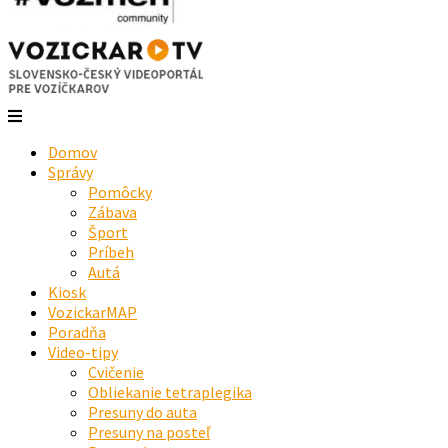
Domov
Správy
Pomôcky
Zábava
Šport
Príbeh
Autá
Kiosk
VozickarMAP
Poradňa
Video-tipy
Cvičenie
Obliekanie tetraplegika
Presuny do auta
Presuny na posteľ