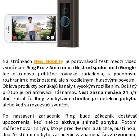
Na stránkach
New Mobility
je porovnávací test medzi video
zvončekmi
Ring Pro z Amazonu
a
Nest od spoločnosti Google
.
Ide o cenovo približne rovnaké zariadenia, s podobným
rozhraním a možnosťami, ale s rozdielnymi hlasovými povelmi.
Obidva produkty ponúkajú kanály s vysokým rozlíšením. Odlišný
prístup je pri archivácii záznamov.
Nest zaznamenáva 24 h/7
dní
, zatiaľ čo
Ring zachytáva chodbu pri detekcii pohybu
alebo keď sa rozozvučí zvonček.
Po nastavení zariadenia Ring bude zákazník dostávať
upozornenia, keď niekto
aktivuje snímač pohybu
. Potom
môžete hovoriť s tým, kto je pred dverami a ak chce, pustí ho aj
dnu. Ak ste mimo bytu, zariadenie zaznamená
čas zazvonenia
,