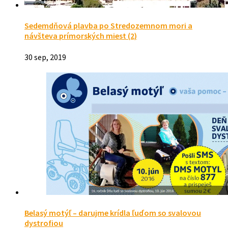
Sedemdňová plavba po Stredozemnom mori a
návšteva prímorských miest (2)
30 sep, 2019
Belasý motýľ – darujme krídla ľuďom so svalovou
dystrofiou