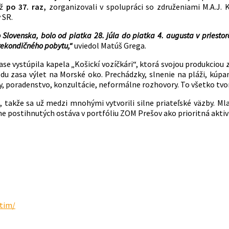
už
po 37. raz,
zorganizovali v spolupráci so združeniami M.A.J. K
 SR.
o Slovenska, bolo od piatka 28. júla do piatka 4. augusta v priest
 rekondičného pobytu,“
uviedol Matúš Grega.
ase vystúpila kapela „Košickí vozíčkári“, ktorá svojou produkcio
 zasa výlet na Morské oko. Prechádzky, slnenie na pláži, kúpani
hry, poradenstvo, konzultácie, neformálne rozhovory. To všetko t
 takže sa už medzi mnohými vytvorili silne priateľské väzby. Ml
sne postihnutých ostáva v portfóliu ZOM Prešov ako prioritná aktivi
utim/