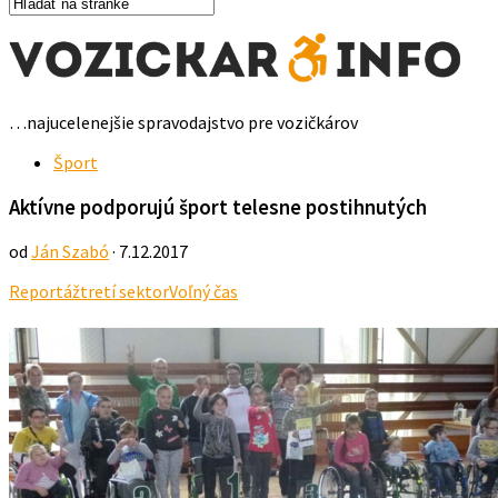
…najucelenejšie spravodajstvo pre vozičkárov
Šport
Aktívne podporujú šport telesne postihnutých
od
Ján Szabó
· 7.12.2017
Reportáž
tretí sektor
Voľný čas