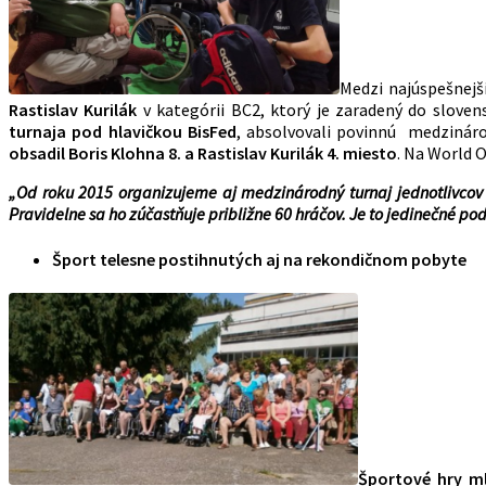
Medzi najúspešnejš
Rastislav Kurilák
v kategórii BC2, ktorý je zaradený do slove
turnaja pod hlavičkou BisFed
, absolvovali povinnú medzináro
obsadil Boris Klohna 8. a Rastislav Kurilák 4. miesto
. Na World 
„Od roku 2015 organizujeme aj medzinárodný turnaj jednotlivcov B
Pravidelne sa ho zúčastňuje približne 60 hráčov. Je to jedinečné po
Šport telesne postihnutých aj na rekondičnom pobyte
Športové hry m