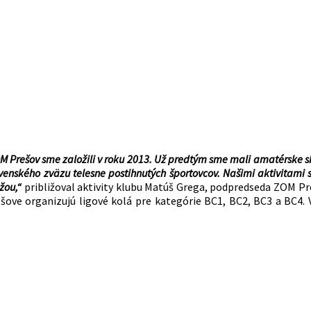
OM Prešov sme založili v roku 2013. Už predtým sme mali amatérske sk
lovenského zväzu telesne postihnutých športovcov. Našimi aktivitam
žou,“
približoval aktivity klubu Matúš Grega, podpredseda ZOM Pr
ešove organizujú ligové kolá pre kategórie BC1, BC2, BC3 a BC4.