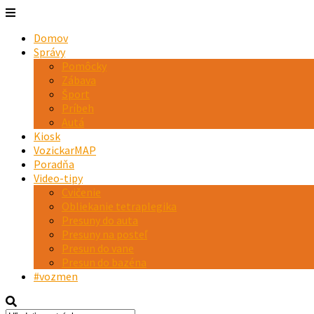
Domov
Správy
Pomôcky
Zábava
Šport
Príbeh
Autá
Kiosk
VozickarMAP
Poradňa
Video-tipy
Cvičenie
Obliekanie tetraplegika
Presuny do auta
Presuny na posteľ
Presun do vane
Presun do bazéna
#vozmen