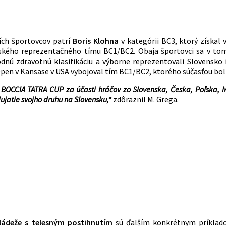
ích športovcov patrí
Boris Klohna
v kategórii BC3, ktorý získal 
nského reprezentačného tímu BC1/BC2. Obaja športovci sa v to
dnú zdravotnú klasifikáciu a výborne reprezentovali Slovensko 
Open v Kansase v USA vybojoval tím BC1/BC2, ktorého súčasťou bol 
OCCIA TATRA CUP za účasti hráčov zo Slovenska, Česka, Poľska, Maď
dujatie svojho druhu na Slovensku,“
zdôraznil M. Grega.
ládeže s telesným postihnutím
sú ďalším konkrétnym príklad