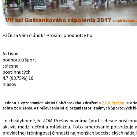
Páčil sa Vám článok? Prosím, ohodnoťte ho
Aktívne
podporujú šport
telesne
postihnutých
4.7
(93.75%)
16
hlasov
Jednou z významných aktivít občianskeho združenia
ZOM Prešov
je ori
tohto združenia. A Prešovčania sú aj organizátori známych Športových h
Je chvályhodné, že ZOM Prešov nevníma šport telesne postihnu
aktivít medzi deťmi a mládežou. Toto smerovanie potvrdzuje aj
pravidelnej tréningovej činnosti najmenších boccistických nádejí