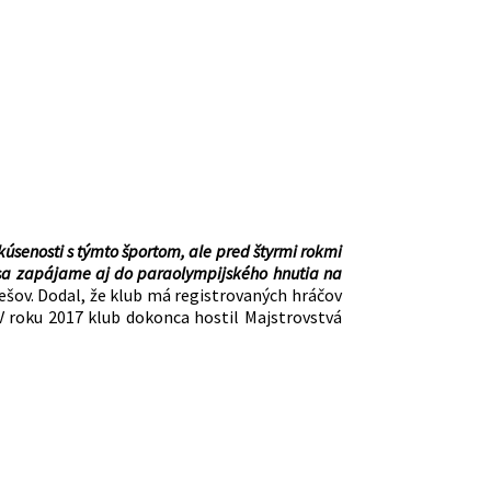
úsenosti s týmto športom, ale pred štyrmi rokmi
i sa zapájame aj do paraolympijského hnutia na
ešov. Dodal, že klub má registrovaných hráčov
 V roku 2017 klub dokonca hostil Majstrovstvá