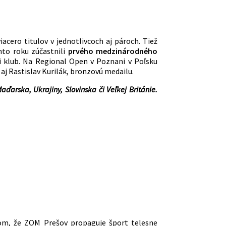
viacero titulov v jednotlivcoch aj pároch. Tiež
mto roku zúčastnili
prvého medzinárodného
i klub. Na Regional Open v Poznani v Poľsku
aj Rastislav Kurilák, bronzovú medailu.
arska, Ukrajiny, Slovinska či Veľkej Británie.
om, že ZOM Prešov propaguje šport telesne