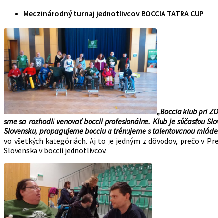
Medzinárodný turnaj jednotlivcov BOCCIA TATRA CUP
„Boccia klub pri Z
sme sa rozhodli venovať boccii profesionálne. Klub je súčasťou S
Slovensku, propagujeme bocciu a trénujeme s talentovanou mláde
vo všetkých kategóriách. Aj to je jedným z dôvodov, prečo v Pr
Slovenska v boccii jednotlivcov.