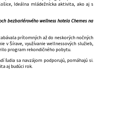
ošice, Ideálna mládežnícka aktivita, ako aj s
oroch bezbariérového wellness hotela Chemes na
u zabávala prítomných až do neskorých nočných
e v Šírave, využívanie wellnessových služieb,
vorilo program rekondičného pobytu.
adí ľudia sa navzájom podporujú, pomáhajú si.
ta aj budúci rok.