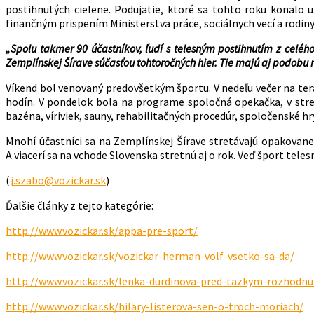
postihnutých cielene. Podujatie, ktoré sa tohto roku konalo 
finančným prispením Ministerstva práce, sociálnych vecí a rodiny
„Spolu takmer 90 účastníkov, ľudí s telesným postihnutím z celéh
Zemplínskej Šírave súčasťou tohtoročných hier. Tie majú aj podobu
Víkend bol venovaný predovšetkým športu. V nedeľu večer na ter
hodín. V pondelok bola na programe spoločná opekačka, v stredu
bazéna, víriviek, sauny, rehabilitačných procedúr, spoločenské 
Mnohí účastníci sa na Zemplínskej Šírave stretávajú opakovane,
A viacerí sa na vchode Slovenska stretnú aj o rok. Veď šport tele
(
j.szabo@vozickar.sk
)
Ďalšie články z tejto kategórie:
http://www.vozickar.sk/appa-pre-sport/
http://www.vozickar.sk/vozickar-herman-volf-vsetko-sa-da/
http://www.vozickar.sk/lenka-durdinova-pred-tazkym-rozhodn
http://www.vozickar.sk/hilary-listerova-sen-o-troch-moriach/