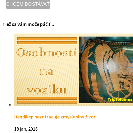
Tiež sa vám može páčiť...
Hendikep nezatracuje zmysluplný život
18 jan, 2016