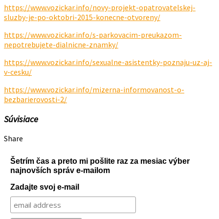
https://www.vozickar.info/novy-projekt-opatrovatelskej-
sluzby-je-po-oktobri-2015-konecne-otvoreny/
https://www.vozickar.info/s-parkovacim-preukazom-
nepotrebujete-dialnicne-znamky/
https://www.vozickar.info/sexualne-asistentky-poznaju-uz-aj-
v-cesku/
https://www.vozickar.info/mizerna-informovanost-o-
bezbarierovosti-2/
Súvisiace
Share
Šetrím čas a preto mi pošlite raz za mesiac výber
najnovších správ e-mailom
Zadajte svoj e-mail