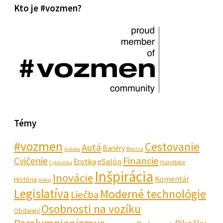
Kto je #vozmen?
Témy
#vozmen
Cestovanie
Autá
Bariéry
Boccia
Anketa
Financie
Cvičenie
eSalón
Erotika
Handbike
Cyklistika
Inšpirácia
Inovácie
Komentár
História
Hokej
Legislatíva
Moderné technológie
Liečba
Osobnosti na vozíku
Obdarení
Paralympionizmus