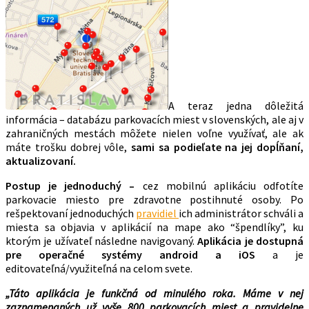
A teraz jedna dôležitá
informácia – databázu parkovacích miest v slovenských, ale aj v
zahraničných mestách môžete nielen voľne využívať, ale ak
máte trošku dobrej vôle,
sami sa podieľate na jej dopĺňaní,
aktualizovaní.
Postup je jednoduchý –
cez mobilnú aplikáciu odfotíte
parkovacie miesto pre zdravotne postihnuté osoby. Po
rešpektovaní jednoduchých
pravidiel
ich administrátor schváli a
miesta sa objavia v aplikácií na mape ako “špendlíky”, ku
ktorým je užívateľ následne navigovaný.
Aplikácia je dostupná
pre operačné systémy android a iOS
a je
editovateľná/využiteľná na celom svete.
„Táto aplikácia je funkčná od minulého roka. Máme v nej
zaznamenaných už vyše 800 parkovacích miest a pravidelne