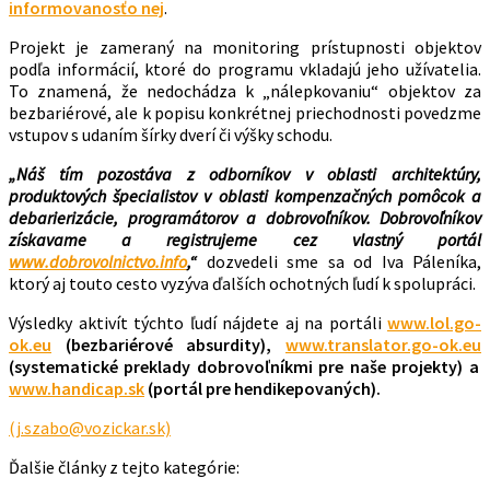
informovanosťo nej
.
Projekt je zameraný na monitoring prístupnosti objektov
podľa informácií, ktoré do programu vkladajú jeho užívatelia.
To znamená, že nedochádza k „nálepkovaniu“ objektov za
bezbariérové, ale k popisu konkrétnej priechodnosti povedzme
vstupov s udaním šírky dverí či výšky schodu.
„Náš tím pozostáva z odborníkov v oblasti architektúry,
produktových špecialistov v oblasti kompenzačných pomôcok a
debarierizácie, programátorov a dobrovoľníkov. Dobrovoľníkov
získavame a registrujeme cez vlastný portál
www.dobrovolnictvo.info
,“
dozvedeli sme sa od Iva Páleníka,
ktorý aj touto cesto vyzýva ďalších ochotných ľudí k spolupráci.
Výsledky aktivít týchto ľudí nájdete aj na portáli
www.lol.go-
ok.eu
(bezbariérové absurdity),
www.translator.go-ok.eu
(systematické preklady dobrovoľníkmi pre naše projekty) a
www.handicap.sk
(portál pre hendikepovaných).
(j.szabo@vozickar.sk)
Ďalšie články z tejto kategórie: