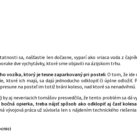
atnosti sa, našťastie len dočasne, vyparí ako vriaca voda z čajník
poruke dve vychytávky, ktoré sme objavili na ázijskom trhu.
o vozíka, ktorý je tesne zaparkovaný pri posteli
. O tom, že id
, ktoré ich majú, sa dajú jednoducho odklopiť či úplne odložiť. 
 presune na posteľ im totiž bráni koleso, nad ktoré sa nenadvihnú.
o)
by aj neveriacich tomášov presvedčila, že tento problém sa dá vyr
pa bočná opierka, treba nájsť spôsob ako odklopiť aj časť koles
 vývojová práca už súvisela len s nájdením technického riešenia 
ocnici