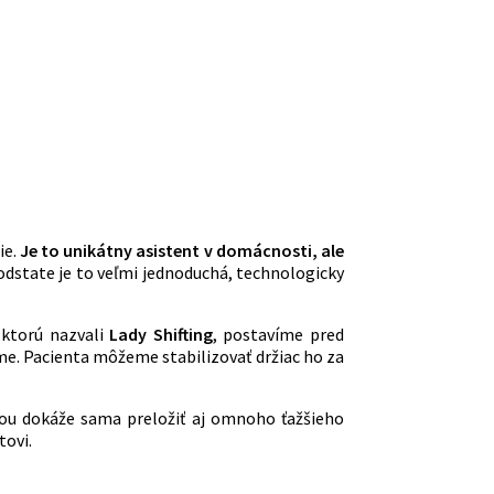
ie.
Je to unikátny asistent v domácnosti, ale
odstate je to veľmi jednoduchá, technologicky
ktorú nazvali
Lady Shifting
, postavíme pred
e. Pacienta môžeme stabilizovať držiac ho za
u dokáže sama preložiť aj omnoho ťažšieho
tovi.