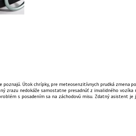
rne poznajú. Útok chrípky, pre meteosenzitívnych prudká zmena p
ý zrazu nedokáže samostatne presadnúť z invalidného vozíka na 
ý problém s posadením sa na záchodovú misu. Zdatný asistent je 