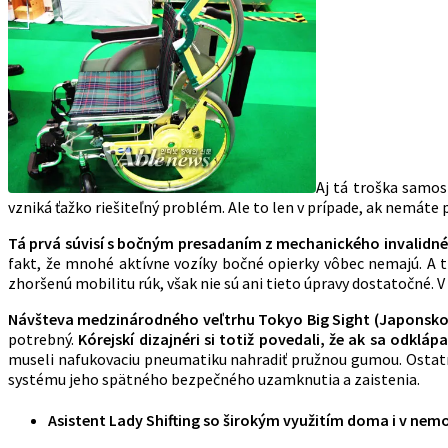
Aj tá troška samost
vzniká ťažko riešiteľný problém. Ale to len v prípade, ak nemáte 
Tá prvá súvisí s bočným presadaním z mechanického invalidnéh
fakt, že mnohé aktívne vozíky bočné opierky vôbec nemajú. A tie
zhoršenú mobilitu rúk, však nie sú ani tieto úpravy dostatočné. V
Návšteva medzinárodného veľtrhu
Tokyo Big Sight
(Japonsk
potrebný.
Kórejskí dizajnéri si totiž povedali, že ak sa odklá
museli nafukovaciu pneumatiku nahradiť pružnou gumou. Ostatná
systému jeho spätného bezpečného uzamknutia a zaistenia.
Asistent Lady Shifting so širokým využitím doma i v nem