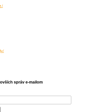
g/
dy/
jnovších správ e-mailom