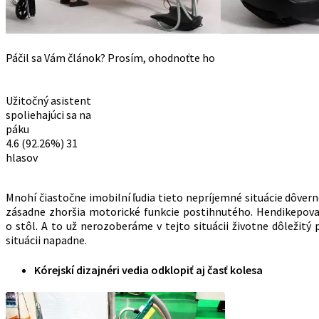
Páčil sa Vám článok? Prosím, ohodnoťte ho
Užitočný asistent
spoliehajúci sa na
páku
4.6
(92.26%)
31
hlasov
Mnohí čiastočne imobilní ľudia tieto nepríjemné situácie dôve
zásadne zhoršia motorické funkcie postihnutého. Hendikepovan
o stôl. A to už nerozoberáme v tejto situácii životne dôležit
situácii napadne.
Kórejskí dizajnéri vedia odklopiť aj časť kolesa