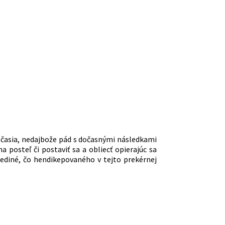
očasia, nedajbože pád s dočasnými následkami
posteľ či postaviť sa a obliecť opierajúc sa
jediné, čo hendikepovaného v tejto prekérnej