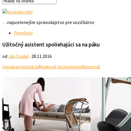
…najucelenejšie spravodajstvo pre vozičkárov
Pomôcky
Užitočný asistent spoliehajúci sa na páku
od
Ján Szabó
· 28.11.2016
Inovácie
Inšpirácia
Moderné technológie
Reportáž