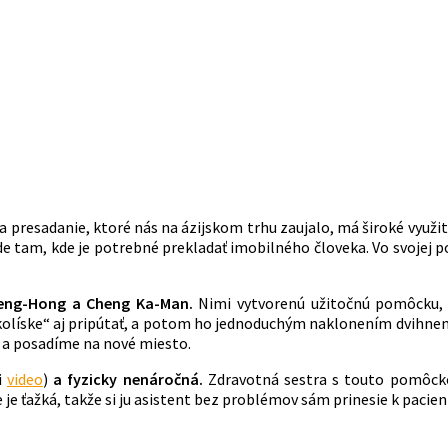
a presadanie, ktoré nás na ázijskom trhu zaujalo, má široké využit
e tam, kde je potrebné prekladať imobilného človeka. Vo svojej p
Meng-Hong a Cheng Ka-Man.
Nimi vytvorenú užitočnú pomôcku, 
„kolíske“ aj pripútať, a potom ho jednoduchým naklonením dvihnem
e a posadíme na nové miesto.
i
video
)
a
fyzicky nenáročná.
Zdravotná sestra s touto pomôcko
je ťažká, takže si ju asistent bez problémov sám prinesie k pacien