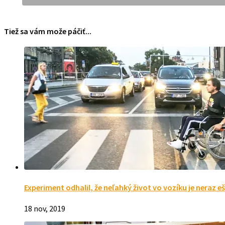
Tiež sa vám može páčiť...
Experiment odhalil, že neľahký život vo vozíku je neraz 
18 nov, 2019