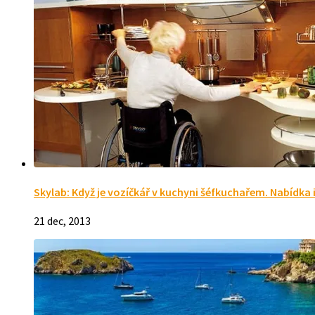
Skylab: Když je vozíčkář v kuchyni šéfkuchařem. Nabídka 
21 dec, 2013