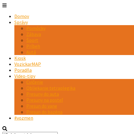
Domov
Správy
Pomôcky
Zábava
Šport
Príbeh
Autá
Kiosk
VozickarMAP
Poradňa
Video-tipy
Cvičenie
Obliekanie tetraplegika
Presuny do auta
Presuny na posteľ
Presun do vane
Presun do bazéna
#vozmen