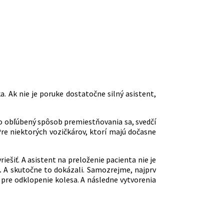
a. Ak nie je poruke dostatočne silný asistent,
e o obľúbený spôsob premiestňovania sa, svedčí
Pre niektorých vozičkárov, ktorí majú dočasne
iešiť. A asistent na preloženie pacienta nie je
a.
A skutočne to dokázali. Samozrejme, najprv
pre odklopenie kolesa. A následne vytvorenia