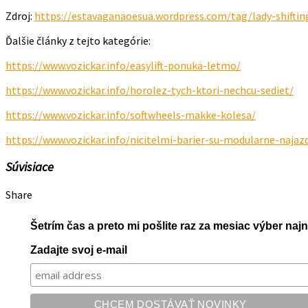
Zdroj:
https://estavaganaoesua.wordpress.com/tag/lady-shiftin
Ďalšie články z tejto kategórie:
https://www.vozickar.info/easylift-ponuka-letmo/
https://www.vozickar.info/horolez-tych-ktori-nechcu-sediet/
https://www.vozickar.info/softwheels-makke-kolesa/
https://www.vozickar.info/nicitelmi-barier-su-modularne-najaz
Súvisiace
Share
Šetrím čas a preto mi pošlite raz za mesiac výber na
Zadajte svoj e-mail