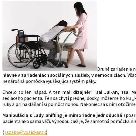
Druhé zariadenie n
hlavne v zariadeniach sociálnych služieb, v nemocniciach.
Všad
nenáročná pomôcka využívajúca systém páky.
Chcelo to len nápad. A ten mali
dizajnéri
Tsai Jui-An, Tsai 
sediaceho pacienta. Ten sa chytí prednej dosky, môžeme ho ku 
ruky a pri nakláňaní si pomôcť nohou. Nakoniec sa s ním otočím
Manipulácia s Lady Shifting je mimoriadne jednoduchá
(pozr
pacienta ako sama váži. Výhodou tiež je, že samotná pomôcka nie 
(
j.szabo@vozickar.sk
)