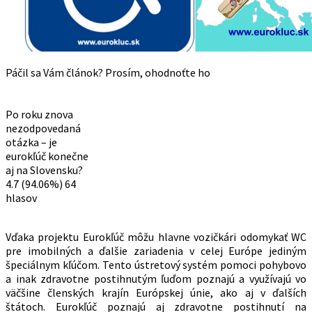
Páčil sa Vám článok? Prosím, ohodnoťte ho
Po roku znova
nezodpovedaná
otázka – je
eurokľúč konečne
aj na Slovensku?
4.7
(94.06%)
64
hlasov
Vďaka projektu Eurokľúč môžu hlavne vozičkári odomykať WC
pre imobilných a ďalšie zariadenia v celej Európe jediným
špeciálnym kľúčom. Tento ústretový systém pomoci pohybovo
a inak zdravotne postihnutým ľuďom poznajú a využívajú vo
väčšine členských krajín Európskej únie, ako aj v ďalších
štátoch. Eurokľúč poznajú aj zdravotne postihnutí na