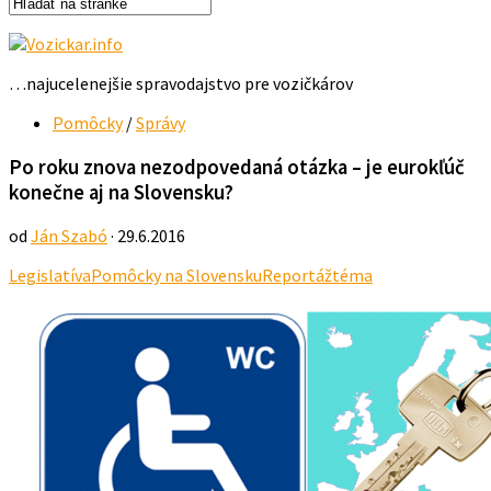
…najucelenejšie spravodajstvo pre vozičkárov
Pomôcky
/
Správy
Po roku znova nezodpovedaná otázka – je eurokľúč
konečne aj na Slovensku?
od
Ján Szabó
· 29.6.2016
Legislatíva
Pomôcky na Slovensku
Reportáž
téma