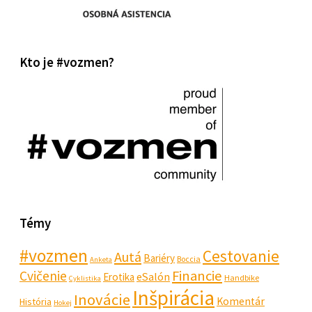
Kto je #vozmen?
Témy
#vozmen
Cestovanie
Autá
Bariéry
Boccia
Anketa
Financie
Cvičenie
eSalón
Erotika
Handbike
Cyklistika
Inšpirácia
Inovácie
Komentár
História
Hokej