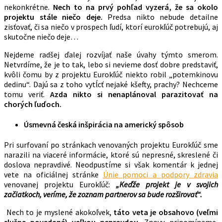
nekonkrétne.
Nech to na prvý pohľad vyzerá, že sa okolo
projektu stále niečo deje.
Predsa nikto nebude detailne
zisťovať, či sa niečo v prospech ľudí, ktorí eurokľúč potrebujú, aj
skutočne niečo deje…
Nejdeme radšej ďalej rozvíjať naše úvahy týmto smerom.
Netvrdíme, že je to tak, lebo si nevieme dosť dobre predstaviť,
kvôli čomu by z projektu Eurokľúč niekto robil „potemkinovu
dedinu“. Dajú sa z toho vytĺcť nejaké kšefty, prachy? Nechceme
tomu veriť.
Azda nikto si nenaplánoval parazitovať na
chorých ľuďoch.
Úsmevná česká inšpirácia na americký spôsob
Pri surfovaní po stránkach venovaných projektu Eurokľúč sme
narazili na viaceré informácie, ktoré sú nepresné, skreslené či
doslova nepravdivé. Neodpustíme si však komentár k jednej
vete na oficiálnej stránke
Únie pomoci a podpory zdravia
venovanej projektu Eurokľúč:
„
Keďže projekt je v svojich
začiatkoch, veríme, že zoznam partnerov sa bude rozširovať“.
Nech to je myslené akokoľvek,
táto veta je obsahovo (veľmi