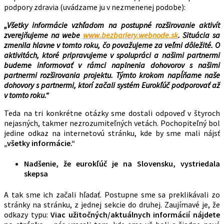
podpory zdravia (uvádzame ju v nezmenenej podobe):
„Všetky informácie vzhľadom na postupné rozširovanie aktivít
zverejňujeme na webe
www.bezbariery.webnode.sk
. Situácia sa
zmenila hlavne v tomto roku, čo považujeme za veľmi dôležité. O
aktivitách, ktoré pripravujeme v spolupráci a našimi partnermi
budeme informovať v rámci naplnenia dohovorov s našimi
partnermi rozširovania projektu. Týmto krokom napĺňame naše
dohovory s partnermi, ktorí začali systém Eurokľúč podporovať až
v tomto roku.“
Teda na tri konkrétne otázky sme dostali odpoveď v štyroch
nejasných, takmer nezrozumiteľných vetách. Pochopiteľný bol
jedine odkaz na internetovú stránku, kde by sme mali nájsť
„všetky informácie.“
Nadšenie, že eurokľúč je na Slovensku, vystriedala
skepsa
A tak sme ich začali hľadať. Postupne sme sa preklikávali zo
stránky na stránku, z jednej sekcie do druhej. Zaujímavé je, že
odkazy typu:
Viac užitočných/aktuálnych informácií nájdete