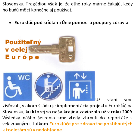
Slovensku. Tragédiou však je, že dlhé roky márne čakajú, kedy
ho budú môcť konečne aj používať.
Eurokľúč pod krídlami
Únie pomoci a podpory zdravia
Už vlani sme
zisťovali, v akom štádiu je implementácia projektu Eurokľúč na
Slovensku,
ku ktorej sa naša krajina
zaviazala už v roku 2009
.
Výsledky nášho šetrenia sme vtedy zhrnuli do reportáže s
veľavravným titulkom
Eurokľúče pre zdravotne postihnutých
k toaletám sú v nedohľadne
.