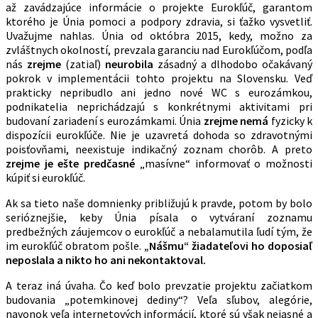
až zavádzajúce informácie o projekte Eurokľúč, garantom
ktorého je Únia pomoci a podpory zdravia, si ťažko vysvetliť.
Uvažujme nahlas. Únia od októbra 2015, kedy, možno za
zvláštnych okolností, prevzala garanciu nad Eurokľúčom, podľa
nás
zrejme
(zatiaľ)
neurobila
zásadný a dlhodobo očakávaný
pokrok v implementácii tohto projektu na Slovensku. Veď
prakticky nepribudlo ani jedno nové WC s eurozámkou,
podnikatelia neprichádzajú s konkrétnymi aktivitami pri
budovaní zariadení s eurozámkami. Únia
zrejme nemá
fyzicky k
dispozícii eurokľúče. Nie je uzavretá dohoda so zdravotnými
poisťovňami, neexistuje indikačný zoznam chorôb. A preto
zrejme je ešte predčasné
„masívne“ informovať o možnosti
kúpiť si eurokľúč.
Ak sa tieto naše domnienky približujú k pravde, potom by bolo
serióznejšie, keby Únia písala o vytváraní zoznamu
predbežných záujemcov o eurokľúč a nebalamutila ľudí tým, že
im eurokľúč obratom pošle.
„Nášmu“ žiadateľovi ho doposiaľ
neposlala a nikto ho ani nekontaktoval.
A teraz iná úvaha. Čo keď bolo prevzatie projektu začiatkom
budovania „potemkinovej dediny“? Veľa sľubov, alegórie,
navonok veľa internetových informácií, ktoré sú však nejasné a