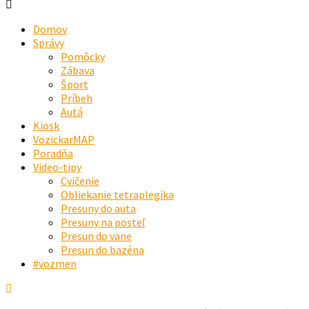
Domov
Správy
Pomôcky
Zábava
Šport
Príbeh
Autá
Kiosk
VozickarMAP
Poradňa
Video-tipy
Cvičenie
Obliekanie tetraplegika
Presuny do auta
Presuny na posteľ
Presun do vane
Presun do bazéna
#vozmen