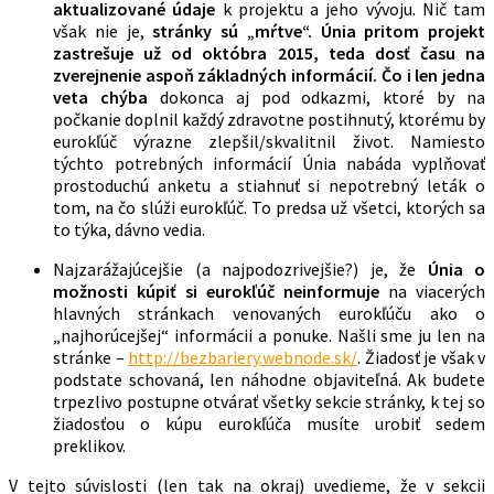
aktualizované údaje
k projektu a jeho vývoju. Nič tam
však nie je,
stránky sú „mŕtve“. Únia pritom projekt
zastrešuje už od októbra 2015, teda dosť času na
zverejnenie aspoň základných informácií. Čo i len jedna
veta chýba
dokonca aj pod odkazmi, ktoré by na
počkanie doplnil každý zdravotne postihnutý, ktorému by
eurokľúč výrazne zlepšil/skvalitnil život. Namiesto
týchto potrebných informácií Únia nabáda vyplňovať
prostoduchú anketu a stiahnuť si nepotrebný leták o
tom, na čo slúži eurokľúč. To predsa už všetci, ktorých sa
to týka, dávno vedia.
Najzarážajúcejšie (a najpodozrivejšie?) je, že
Únia o
možnosti kúpiť si eurokľúč neinformuje
na viacerých
hlavných stránkach venovaných eurokľúču ako o
„najhorúcejšej“ informácii a ponuke. Našli sme ju len na
stránke –
http://bezbariery.webnode.sk/
. Žiadosť je však v
podstate schovaná, len náhodne objaviteľná. Ak budete
trpezlivo postupne otvárať všetky sekcie stránky, k tej so
žiadosťou o kúpu eurokľúča musíte urobiť sedem
preklikov.
V tejto súvislosti (len tak na okraj) uvedieme, že v sekcii