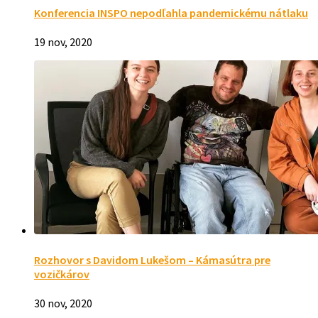
Konferencia INSPO nepodľahla pandemickému nátlaku
19 nov, 2020
Rozhovor s Davidom Lukešom – Kámasútra pre
vozičkárov
30 nov, 2020