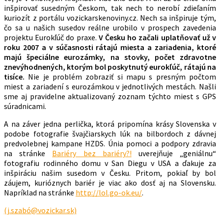
inšpirovať susedným Českom, tak nech to nerobí zdieľaním
kuriozít z portálu vozickarskenoviny.cz. Nech sa inšpiruje tým,
čo sa u našich susedov reálne urobilo v prospech zavedenia
projektu Eurokľúč do praxe.
V Česku ho začali uplatňovať už v
roku 2007 a v súčasnosti rátajú miesta a zariadenia, ktoré
majú špeciálne eurozámky, na stovky, počet zdravotne
znevýhodnených, ktorým bol poskytnutý eurokľúč, rátajú na
tisíce.
Nie je problém zobraziť si mapu s presným počtom
miest a zariadení s eurozámkou v jednotlivých mestách. Našli
sme aj pravidelne aktualizovaný zoznam týchto miest s GPS
súradnicami.
A na záver jedna perlička, ktorá pripomína krásy Slovenska v
podobe fotografie švajčiarskych lúk na bilbordoch z dávnej
predvolebnej kampane HZDS. Únia pomoci a podpory zdravia
na stránke
Bariéry bez bariéry?!
uverejňuje „geniálnu“
fotografiu rodinného domu v San Diegu v USA a ďakuje za
inšpiráciu našim susedom v Česku. Pritom, pokiaľ by bol
záujem, kurióznych bariér je viac ako dosť aj na Slovensku.
Napríklad na stránke
http://lol.go-ok.eu/
.
(j.szabó@vozickar.sk)