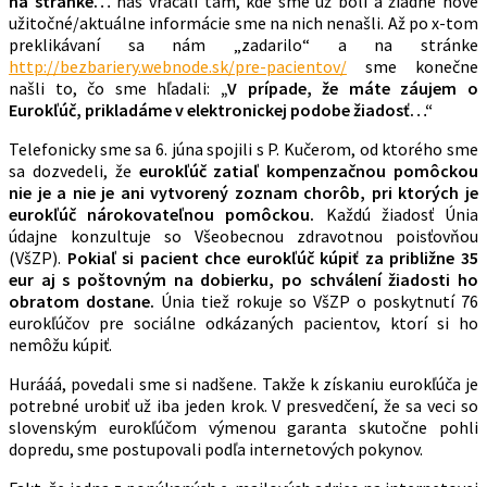
na stránke…
nás vracali tam, kde sme už boli a žiadne nové
užitočné/aktuálne informácie sme na nich nenašli. Až po x-tom
preklikávaní sa nám „zadarilo“ a na stránke
http://bezbariery.webnode.sk/pre-pacientov/
sme konečne
našli to, čo sme hľadali:
„
V prípade, že máte záujem o
Eurokľúč, prikladáme v elektronickej podobe žiadosť…“
Telefonicky sme sa 6. júna spojili s P. Kučerom, od ktorého sme
sa dozvedeli, že
eurokľúč zatiaľ kompenzačnou pomôckou
nie je a nie je ani vytvorený zoznam chorôb, pri ktorých je
eurokľúč nárokovateľnou pomôckou.
Každú žiadosť Únia
údajne konzultuje so Všeobecnou zdravotnou poisťovňou
(VšZP).
Pokiaľ si pacient chce eurokľúč kúpiť za približne 35
eur aj s poštovným na dobierku, po schválení žiadosti ho
obratom dostane.
Únia tiež rokuje so VšZP o poskytnutí 76
eurokľúčov pre sociálne odkázaných pacientov, ktorí si ho
nemôžu kúpiť.
Hurááá, povedali sme si nadšene. Takže k získaniu eurokľúča je
potrebné urobiť už iba jeden krok. V presvedčení, že sa veci so
slovenským eurokľúčom výmenou garanta skutočne pohli
dopredu, sme postupovali podľa internetových pokynov.