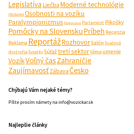
Legislatíva
Moderné technológie
Liečba
Osobnosti na vozíku
Obdarení
Paralympionizmus
Pikošky
Parlament
Parkovanie
Pomôcky na Slovensku
Príbeh
Recenzia
Reportáž
Rozhovor
Salón
Reklama
Svalová
tretí sektor
Súťaž
umenie
téma
dystrofia
Sviatky
Voľný čas
Zahraničie
Vozík
Zaujímavosť
Česko
Zábava
Chýbajú Vám nejaké témy?
Píšte prosím námety na info@vozickar.sk
Najlepšie články