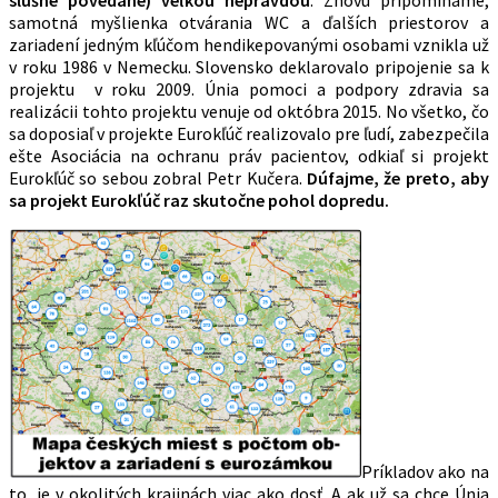
slušne povedané) veľkou nepravdou
. Znovu pripomíname,
samotná myšlienka otvárania WC a ďalších priestorov a
zariadení jedným kľúčom hendikepovanými osobami vznikla už
v roku 1986 v Nemecku. Slovensko deklarovalo pripojenie sa k
projektu v roku 2009. Únia pomoci a podpory zdravia sa
realizácii tohto projektu venuje od októbra 2015. No všetko, čo
sa doposiaľ v projekte Eurokľúč realizovalo pre ľudí, zabezpečila
ešte Asociácia na ochranu práv pacientov, odkiaľ si projekt
Eurokľúč so sebou zobral Petr Kučera.
Dúfajme, že preto, aby
sa projekt Eurokľúč raz skutočne pohol dopredu.
Príkladov ako na
to, je v okolitých krajinách viac ako dosť. A ak už sa chce Únia