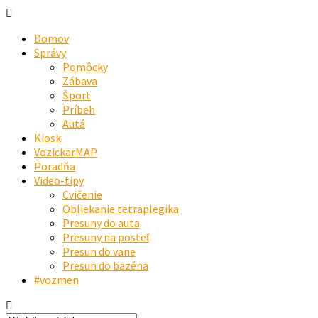
Domov
Správy
Pomôcky
Zábava
Šport
Príbeh
Autá
Kiosk
VozickarMAP
Poradňa
Video-tipy
Cvičenie
Obliekanie tetraplegika
Presuny do auta
Presuny na posteľ
Presun do vane
Presun do bazéna
#vozmen