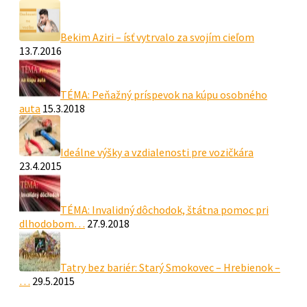
Bekim Aziri – ísť vytrvalo za svojím cieľom
13.7.2016
TÉMA: Peňažný príspevok na kúpu osobného
auta
15.3.2018
Ideálne výšky a vzdialenosti pre vozičkára
23.4.2015
TÉMA: Invalidný dôchodok, štátna pomoc pri
dlhodobom…
27.9.2018
Tatry bez bariér: Starý Smokovec – Hrebienok –
…
29.5.2015