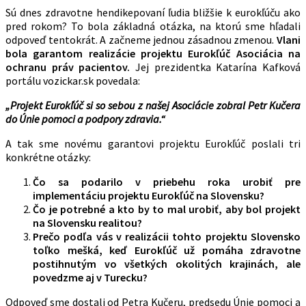
Sú dnes zdravotne hendikepovaní ľudia bližšie k eurokľúču ako
pred rokom? To bola základná otázka, na ktorú sme hľadali
odpoveď tentokrát. A začneme jednou zásadnou zmenou.
Vlani
bola garantom realizácie projektu Eurokľúč Asociácia na
ochranu práv pacientov.
Jej prezidentka Katarína Kafková
portálu vozickar.sk povedala:
„Projekt Eurokľúč si so sebou z našej Asociácie zobral Petr Kučera
do Únie pomoci a podpory zdravia.“
A tak sme novému garantovi projektu Eurokľúč poslali tri
konkrétne otázky:
Čo sa podarilo v priebehu roka urobiť pre
implementáciu projektu Eurokľúč na Slovensku?
Čo je potrebné a kto by to mal urobiť, aby bol projekt
na Slovensku realitou?
Prečo podľa vás v realizácii tohto projektu Slovensko
toľko mešká, keď Eurokľúč už pomáha zdravotne
postihnutým vo všetkých okolitých krajinách, ale
povedzme aj v Turecku?
Odpoveď sme dostali od Petra Kučeru, predsedu Únie pomoci a