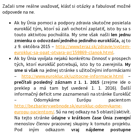
Začali sme reálne uvažovať, klásť si otázky a fabulovať možné
odpovede na ne.
Ak by Únia pomoci a podpory zdravia skutočne posielala
eurokľúč tým, ktorí sú zaň ochotní zaplatiť, isto by sa s
touto aktivitou pochválila. My sme však našli
len jednu
zmienku o odovzdaní jedného jediného eurokľúča,
aj to
z 9. októbra 2015 –
http://www.teraz.sk/zdravie/system-
eurokluc-sa-opat-otvara-pr/159869-clanok.html
.
Ak by Únia vyvíjala nejakú konkrétnu činnosť v prospech
tých, ktorí eurokľúč potrebujú, isto by to zverejnila.
My
sme si však
na jednej stránke s užitočnými informáciami
–
http://www.eurokluc.sk/uzitocne-informacie.html
–
prečítali
posledný záznam z 1. 1. 2015
(zrejme ide o
preklep a má tam byť uvedené 1. 1. 2016). Ďalší
informačný deficit sme zaznamenali na stránke Eurokľúč
– Odomykáme Európu pacientom
http://bezbariery.webnode.sk/eurokluc-odomykame-
europu-pacientom/
. Sú na nej odkazy na 5 oblastí/aktivít.
Na tejto stránke
údajne
v krátkom čase Únia zverejní
menoslov členov pracovnej skupiny k tomuto projektu.
Pod iným odkazom
vraj nájdeme postupne