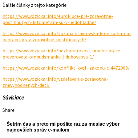
Ďalšie články z tejto kategórie:
https://www.vozickar.info/eurokluce-pre-zdravotne-
postihnutych-k-toaletam-su-v-nedohladne/
https://www.vozickar.info/zuzana-stavrovska-komisarka-na-
ochranu-prav-zdravotne-postihnutych/
https://www.vozickar.info/bezbarierovost-uradov-prace-
preverovala-ombudsmanka-j-dubovcova-1/
https://www.vozickar.info/konflikt-kvoli-zakonu-c-4472008/
https://www.vozickar.info/vzdelavanie-zdravotne-
znevyhodnenych-deti/
Súvisiace
Share
Šetrím čas a preto mi pošlite raz za mesiac výber
najnovších správ e-mailom