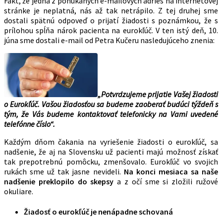
Fakt, že jedna z ponúkaných e-mailových adries na internetovej
stránke je neplatná, nás až tak netrápilo. Z tej druhej sme
dostali spätnú odpoveď o prijatí žiadosti s poznámkou, že s
prílohou spĺňa nárok pacienta na eurokľúč. V ten istý deň, 10.
júna sme dostali e-mail od Petra Kučeru nasledujúceho znenia:
„Potvrdzujeme prijatie Vašej žiadosti
o Eurokľúč. Vašou žiadosťou sa budeme zaoberať budúci týždeň s
tým, že Vás budeme kontaktovať telefonicky na Vami uvedené
telefónne číslo“.
Každým dňom čakania na vyriešenie žiadosti o eurokľúč, sa
nadšenie, že aj na Slovensku už pacienti majú možnosť získať
tak prepotrebnú pomôcku, zmenšovalo. Eurokľúč vo svojich
rukách sme už tak jasne nevideli.
Na konci mesiaca sa naše
nadšenie preklopilo do skepsy
a z očí sme si zložili ružové
okuliare.
Žiadosť o eurokľúč je nenápadne schovaná