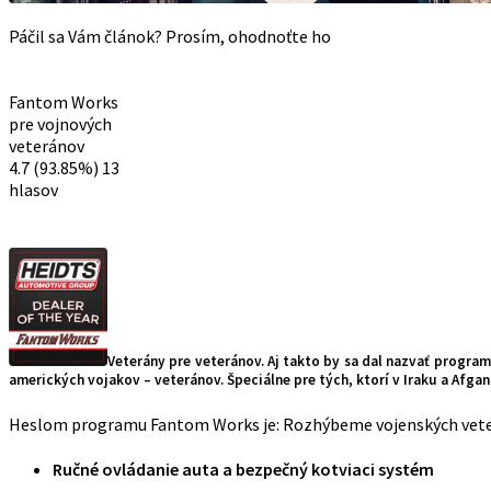
Páčil sa Vám článok? Prosím, ohodnoťte ho
Fantom Works
pre vojnových
veteránov
4.7
(93.85%)
13
hlasov
Veterány pre veteránov. Aj takto by sa dal nazvať progr
amerických vojakov – veteránov. Špeciálne pre tých, ktorí v Iraku a Afg
Heslom programu Fantom Works je: Rozhýbeme vojenských veter
Ručné ovládanie auta a bezpečný kotviaci systém