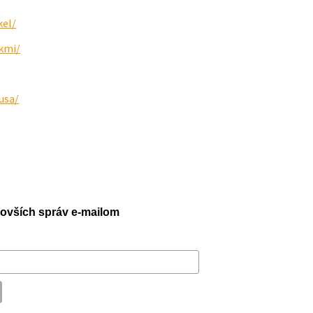
kel/
kmi/
usa/
jnovších správ e-mailom