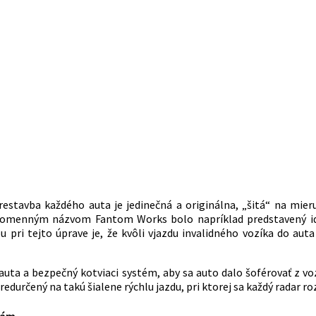
restavba každého auta je jedinečná a originálna, „šitá“ na mier
vnomenným názvom Fantom Works bolo napríklad predstavený i
pri tejto úprave je, že kvôli vjazdu invalidného vozíka do auta
auta a bezpečný kotviaci systém, aby sa auto dalo šoférovať z vo
redurčený na takú šialene rýchlu jazdu, pri ktorej sa každý radar roz
hám