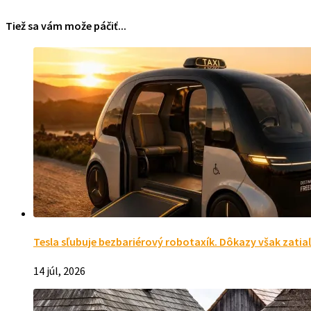
Tiež sa vám može páčiť...
Tesla sľubuje bezbariérový robotaxík. Dôkazy však zatia
14 júl, 2026