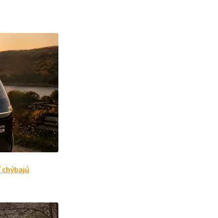
ľ chýbajú