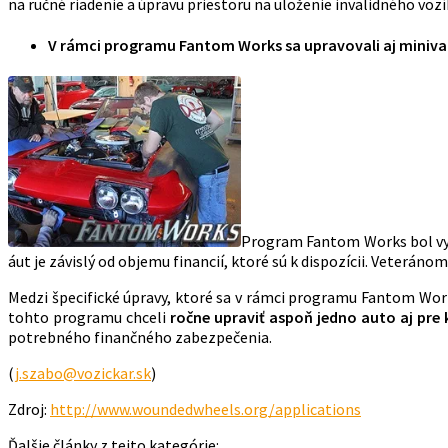
na ručné riadenie a úpravu priestoru na uloženie invalidného vozí
V rámci programu Fantom Works sa upravovali aj miniv
Program Fantom Works bol vyh
áut je závislý od objemu financií, ktoré sú k dispozícii. Veteráno
Medzi špecifické úpravy, ktoré sa v rámci programu Fantom Works
tohto programu chceli
ročne upraviť aspoň jedno auto aj pre
potrebného finančného zabezpečenia.
(
j.szabo@vozickar.sk
)
Zdroj:
http://www.woundedwheels.org/applications
Ďalšie články z tejto kategórie: