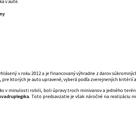
ka v aute.
any
lásený v roku 2012 a je financovaný výhradne z darov súkromnýc
m, pre ktorých je auto upravené, vyberá podľa zverejnených kritérií
 v minulosti robili, boli úpravy troch minivanov a jedného terénn
 kvadruplegika
. Toto predsavzatie je však náročné na realizáciu n