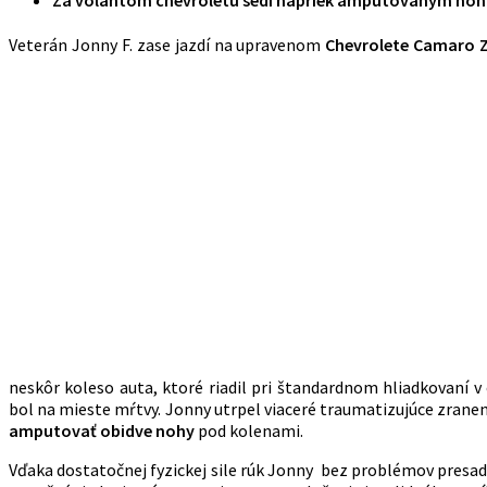
Veterán Jonny F. zase jazdí na upravenom
Chevrolete Camaro 
neskôr koleso auta, ktoré riadil pri štandardnom hliadkovaní 
bol na mieste mŕtvy. Jonny utrpel viaceré traumatizujúce zrane
amputovať obidve nohy
pod kolenami.
Vďaka dostatočnej fyzickej sile rúk Jonny bez problémov presad