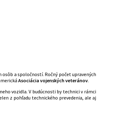
h osôb a spoločností. Ročný počet upravených
 americká
Asociácia vojenských veteránov
.
eho vozidla. V budúcnosti by technici v rámci
ielen z pohľadu technického prevedenia, ale aj