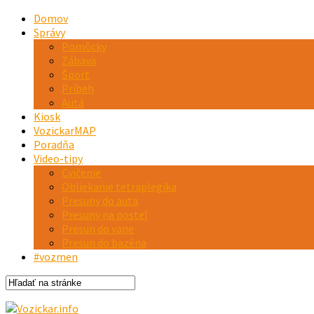
Domov
Správy
Pomôcky
Zábava
Šport
Príbeh
Autá
Kiosk
VozickarMAP
Poradňa
Video-tipy
Cvičenie
Obliekanie tetraplegika
Presuny do auta
Presuny na posteľ
Presun do vane
Presun do bazéna
#vozmen