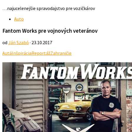
…najucelenejšie spravodajstvo pre vozičkárov
Auto
Fantom Works pre vojnových veteránov
od
Ján Szabó
· 23.10.2017
Autá
Inšpirácia
Reportáž
Zahraničie