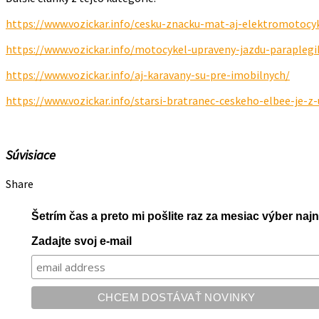
https://www.vozickar.info/cesku-znacku-mat-aj-elektromotocy
https://www.vozickar.info/motocykel-upraveny-jazdu-paraplegi
https://www.vozickar.info/aj-karavany-su-pre-imobilnych/
https://www.vozickar.info/starsi-bratranec-ceskeho-elbee-je-z-
Súvisiace
Share
Šetrím čas a preto mi pošlite raz za mesiac výber na
Zadajte svoj e-mail