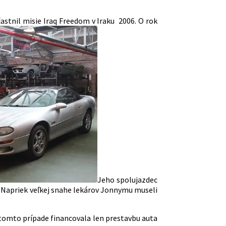
astnil misie Iraq Freedom v Iraku 2006. O rok
Jeho spolujazdec
. Napriek veľkej snahe lekárov Jonnymu museli
 tomto prípade financovala len prestavbu auta