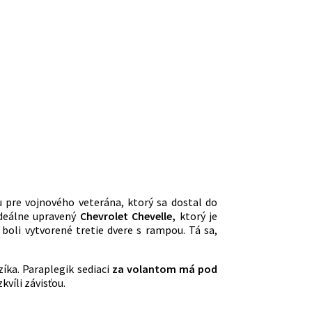
u pre vojnového veterána, ktorý sa dostal do
deálne upravený
Chevrolet Chevelle,
ktorý je
 boli vytvorené tretie dvere s rampou. Tá sa,
zíka. Paraplegik sediaci
za volantom má pod
kvíli závisťou.