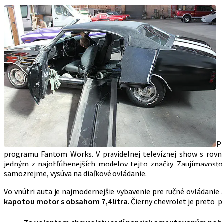
P
programu Fantom Works. V pravidelnej televíznej show s ro
jedným z najobľúbenejších modelov tejto značky. Zaujímavosťou 
samozrejme, vysúva na diaľkové ovládanie.
Vo vnútri auta je najmodernejšie vybavenie pre ručné ovládanie 
kapotou motor s obsahom 7,4 litra
. Čierny chevrolet je preto p
Za volantom chevroletu sedí napriek amputovaným no