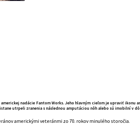
am americkej nadácie Fantom Works. Jeho hlavným cieľom je upraviť ikonu
anistane utrpeli zranenia s následnou amputáciou nôh alebo sú imobilní v 
ánov americkými veteránmi zo 70. rokov minulého storočia.