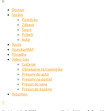
Domov
Správy
Pomôcky
Zábava
Šport
Príbeh
Autá
Kiosk
VozickarMAP
Poradňa
Video-tipy
Cvičenie
Obliekanie tetraplegika
Presuny do auta
Presuny na posteľ
Presun do vane
Presun do bazéna
#vozmen