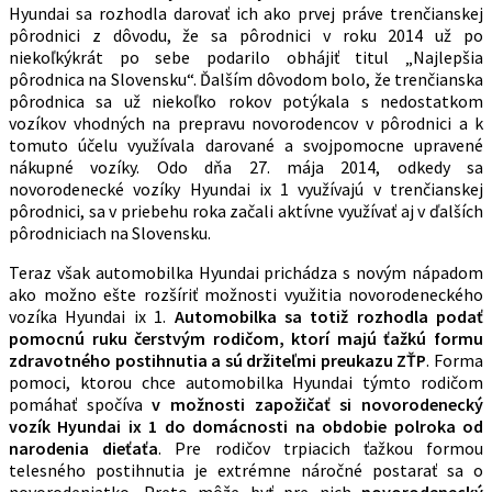
Hyundai sa rozhodla darovať ich ako prvej práve trenčianskej
pôrodnici z dôvodu, že sa pôrodnici v roku 2014 už po
niekoľkýkrát po sebe podarilo obhájiť titul „Najlepšia
pôrodnica na Slovensku“. Ďalším dôvodom bolo, že trenčianska
pôrodnica sa už niekoľko rokov potýkala s nedostatkom
vozíkov vhodných na prepravu novorodencov v pôrodnici a k
tomuto účelu využívala darované a svojpomocne upravené
nákupné vozíky. Odo dňa 27. mája 2014, odkedy sa
novorodenecké vozíky Hyundai ix 1 využívajú v trenčianskej
pôrodnici, sa v priebehu roka začali aktívne využívať aj v ďalších
pôrodniciach na Slovensku.
Teraz však automobilka Hyundai prichádza s novým nápadom
ako možno ešte rozšíriť možnosti využitia novorodeneckého
vozíka Hyundai ix 1.
Automobilka sa totiž rozhodla podať
pomocnú ruku čerstvým rodičom, ktorí majú ťažkú formu
zdravotného postihnutia a sú držiteľmi preukazu ZŤP
. Forma
pomoci, ktorou chce automobilka Hyundai týmto rodičom
pomáhať spočíva
v možnosti zapožičať si novorodenecký
vozík Hyundai ix 1 do domácnosti na obdobie polroka od
narodenia dieťaťa
. Pre rodičov trpiacich ťažkou formou
telesného postihnutia je extrémne náročné postarať sa o