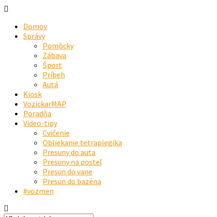
Domov
Správy
Pomôcky
Zábava
Šport
Príbeh
Autá
Kiosk
VozickarMAP
Poradňa
Video-tipy
Cvičenie
Obliekanie tetraplegika
Presuny do auta
Presuny na posteľ
Presun do vane
Presun do bazéna
#vozmen