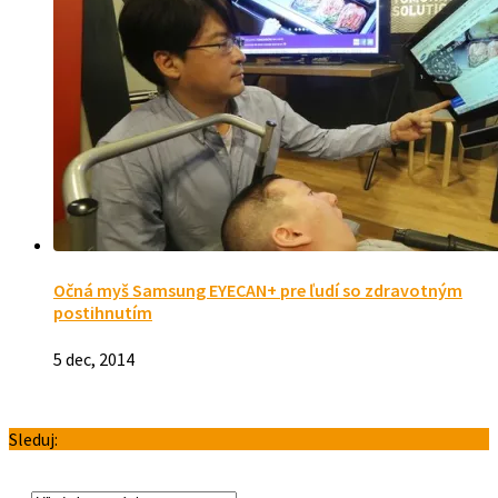
Očná myš Samsung EYECAN+ pre ľudí so zdravotným
postihnutím
5 dec, 2014
Sleduj: