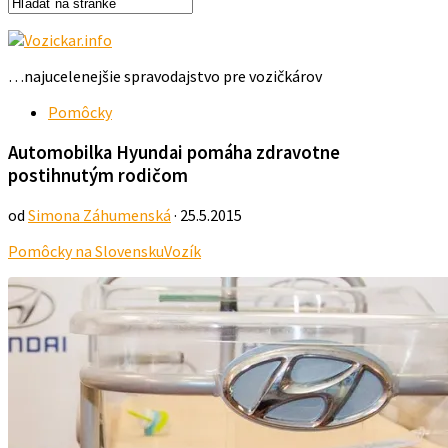
…najucelenejšie spravodajstvo pre vozičkárov
Pomôcky
Automobilka Hyundai pomáha zdravotne
postihnutým rodičom
od
Simona Záhumenská
· 25.5.2015
Pomôcky na Slovensku
Vozík