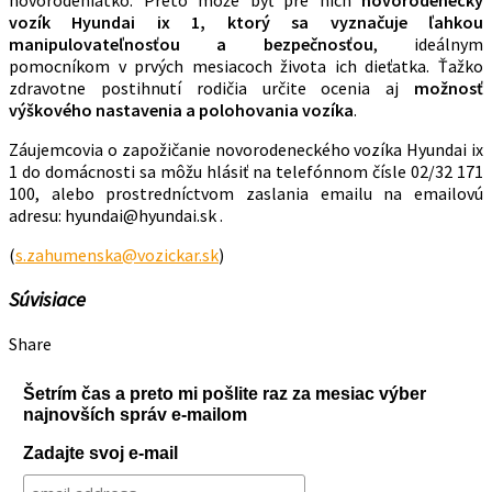
novorodeniatko. Preto môže byť pre nich
novorodenecký
vozík Hyundai ix 1, ktorý sa vyznačuje ľahkou
manipulovateľnosťou a bezpečnosťou
, ideálnym
pomocníkom v prvých mesiacoch života ich dieťatka. Ťažko
zdravotne postihnutí rodičia určite ocenia aj
možnosť
výškového nastavenia a polohovania vozíka
.
Záujemcovia o zapožičanie novorodeneckého vozíka Hyundai ix
1 do domácnosti sa môžu hlásiť na telefónnom čísle 02/32 171
100, alebo prostredníctvom zaslania emailu na emailovú
adresu: hyundai@hyundai.sk .
(
s.zahumenska@vozickar.sk
)
Súvisiace
Share
Šetrím čas a preto mi pošlite raz za mesiac výber
najnovších správ e-mailom
Zadajte svoj e-mail