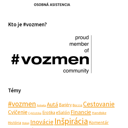
Kto je #vozmen?
Témy
#vozmen
Cestovanie
Autá
Bariéry
Boccia
Anketa
Financie
Cvičenie
eSalón
Erotika
Handbike
Cyklistika
Inšpirácia
Inovácie
Komentár
História
Hokej