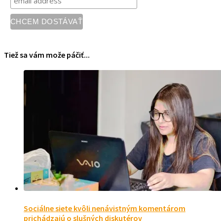
Tiež sa vám može páčiť...
Sociálne siete kvôli nenávistným komentárom
prichádzajú o slušných diskutérov