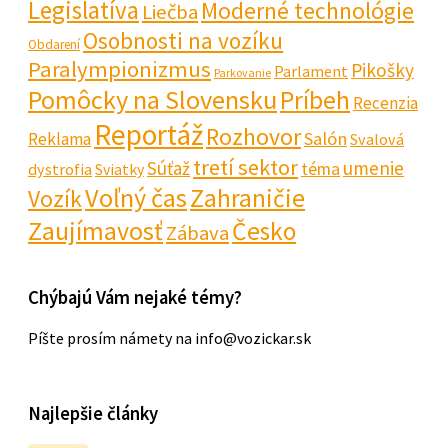
Legislatíva
Moderné technológie
Liečba
Osobnosti na vozíku
Obdarení
Paralympionizmus
Pikošky
Parlament
Parkovanie
Pomôcky na Slovensku
Príbeh
Recenzia
Reportáž
Rozhovor
Salón
Reklama
Svalová
tretí sektor
Súťaž
umenie
téma
dystrofia
Sviatky
Voľný čas
Zahraničie
Vozík
Zaujímavosť
Česko
Zábava
Chýbajú Vám nejaké témy?
Píšte prosím námety na info@vozickar.sk
Najlepšie články