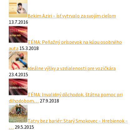
Bekim Aziri – ísť vytrvalo za svojím cieľom
13.7.2016
TÉMA: Peňažný príspevok na kúpu osobného
auta
15.3.2018
Ideálne výšky a vzdialenosti pre vozičkára
23.4.2015
TÉMA: Invalidný dôchodok, štátna pomoc pri
dlhodobom…
27.9.2018
Tatry bez bariér: Starý Smokovec – Hrebienok –
…
29.5.2015