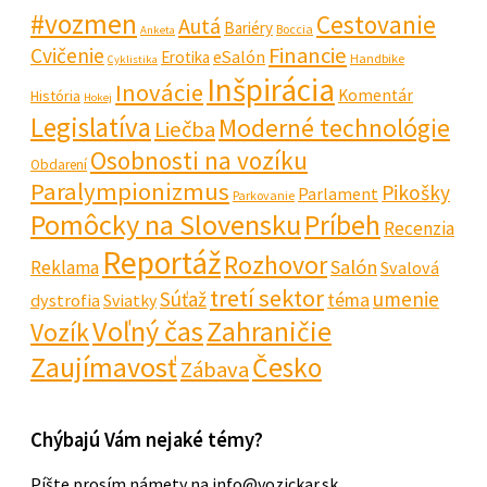
#vozmen
Cestovanie
Autá
Bariéry
Boccia
Anketa
Financie
Cvičenie
eSalón
Erotika
Handbike
Cyklistika
Inšpirácia
Inovácie
Komentár
História
Hokej
Legislatíva
Moderné technológie
Liečba
Osobnosti na vozíku
Obdarení
Paralympionizmus
Pikošky
Parlament
Parkovanie
Pomôcky na Slovensku
Príbeh
Recenzia
Reportáž
Rozhovor
Salón
Reklama
Svalová
tretí sektor
Súťaž
umenie
téma
dystrofia
Sviatky
Voľný čas
Zahraničie
Vozík
Zaujímavosť
Česko
Zábava
Chýbajú Vám nejaké témy?
Píšte prosím námety na info@vozickar.sk