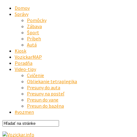
Domov
Správy
Pomôcky
Zábava
Šport
Príbeh
Autá
Kiosk
VozickarMAP
Poradňa
Video-tipy
Cvičenie
Obliekanie tetraplegika
Presuny do auta
Presuny na posteľ
Presun do vane
Presun do bazéna
#vozmen