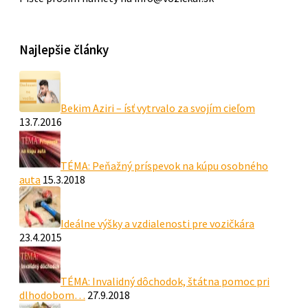
Najlepšie články
Bekim Aziri – ísť vytrvalo za svojím cieľom
13.7.2016
TÉMA: Peňažný príspevok na kúpu osobného
auta
15.3.2018
Ideálne výšky a vzdialenosti pre vozičkára
23.4.2015
TÉMA: Invalidný dôchodok, štátna pomoc pri
dlhodobom…
27.9.2018