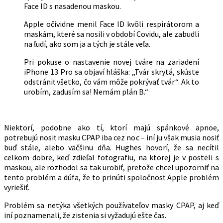
Face ID s nasadenou maskou.
Apple očividne menil Face ID kvôli respirátorom a
maskám, které sa nosili v období Covidu, ale zabudli
na ľudí, ako som ja a tých je stále veľa.
Pri pokuse o nastavenie novej tváre na zariadení
iPhone 13 Pro sa objaví hláška: „Tvár skrytá, skúste
odstrániť všetko, čo vám môže pokrývať tvár“. Ak to
urobím, zadusím sa! Nemám plán B.“
Niektorí, podobne ako tí, ktorí majú spánkové apnoe,
potrebujú nosiť masku CPAP iba cez noc – iní ju však musia nosiť
buď stále, alebo väčšinu dňa. Hughes hovorí, že sa necítil
celkom dobre, keď zdieľal fotografiu, na ktorej je v posteli s
maskou, ale rozhodol sa tak urobiť, pretože chcel upozorniť na
tento problém a dúfa, že to prinúti spoločnosť Apple problém
vyriešiť.
Problém sa netýka všetkých používateľov masky CPAP, aj keď
iní poznamenali, že zistenia si vyžadujú ešte čas.