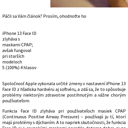
Páčil sa Vám článok? Prosím, ohodnoťte ho
iPhone 13 Face ID
zlyháva s
maskami CPAP;
avšak fungoval
pri starších
modeloch
5
(100%)
4
hlasov
Spoločnosť Apple vykonala určité zmeny v nastavení iPhone 13
Face ID z hľadiska hardvéru aj softvéru, a zdá sa, že to spôsobuje
problémy niektorým zdravotne postihnutým a vážne chorým
používateľom.
Funkcia Face ID zlyháva pri používateľoch masiek CPAP
(Continuous Positive Airway Pressure) – používajú ju tí, ktorí
majú problémy s dýchaním. A to napriek skutočnosti, že funkcia