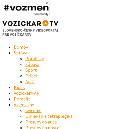
Domov
Správy
Pomôcky
Zábava
Šport
Príbeh
Autá
Kiosk
VozickarMAP
Poradňa
Video-tipy
Cvičenie
Obliekanie tetraplegika
Presuny do auta
Presuny na posteľ