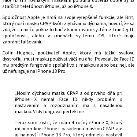
Face ID si s rovnakými maskami poradila doteraz dobre aj na
starších telefónoch iPhone, až po iPhone X.
Spoločnosť Apple je hrdá na svoje vylepšené funkcie, ale Brit,
ktorý nosí masku CPAP kvôli zlyhávaniu dýchania, hovorí, že sa
zdá, že sa niečo pokazilo buď v kamerovom systéme TrueDepth
spoločnosti, alebo v zmenách systému iOS, ktoré majú
zabrániť falšovaniu.
Colin Hughes, používateľ Apple, ktorý má ťažkú svalovú
dystrofiu, musí masku používať väčšinu dňa. Povedal, že Face ID
mu predtým fungovalo spoľahlivo s maskou alebo bez nej, ale
už nefunguje na iPhone 13 Pro.
„Nosím dýchaciu masku CPAP a od prvého dňa pri
iPhone X nemal Face ID nikdy problém s
nastavením a rozpoznaním ma s nasadenou
maskou. Vždy fungoval perfektne.
Teraz som zistil, že mám 4-ročný iPhone X, ktorý
mi odomkne iPhone s nasadenou maskou CPAP, ale
aj najnovší iPhone 13 Pro, ktorý odmieta nastaviť