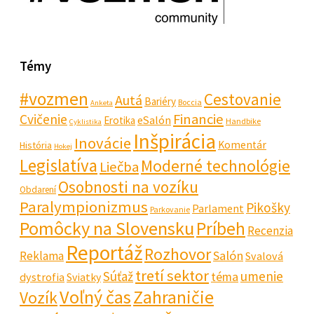
Témy
#vozmen
Cestovanie
Autá
Bariéry
Boccia
Anketa
Financie
Cvičenie
eSalón
Erotika
Handbike
Cyklistika
Inšpirácia
Inovácie
Komentár
História
Hokej
Legislatíva
Moderné technológie
Liečba
Osobnosti na vozíku
Obdarení
Paralympionizmus
Pikošky
Parlament
Parkovanie
Pomôcky na Slovensku
Príbeh
Recenzia
Reportáž
Rozhovor
Salón
Reklama
Svalová
tretí sektor
Súťaž
umenie
téma
dystrofia
Sviatky
Voľný čas
Zahraničie
Vozík