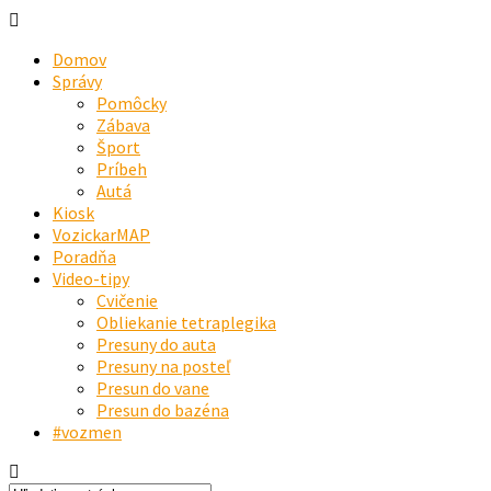
Domov
Správy
Pomôcky
Zábava
Šport
Príbeh
Autá
Kiosk
VozickarMAP
Poradňa
Video-tipy
Cvičenie
Obliekanie tetraplegika
Presuny do auta
Presuny na posteľ
Presun do vane
Presun do bazéna
#vozmen