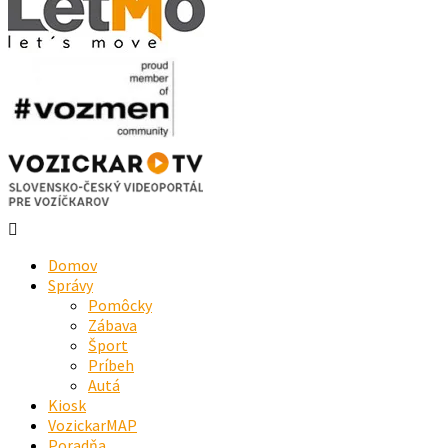
Domov
Správy
Pomôcky
Zábava
Šport
Príbeh
Autá
Kiosk
VozickarMAP
Poradňa