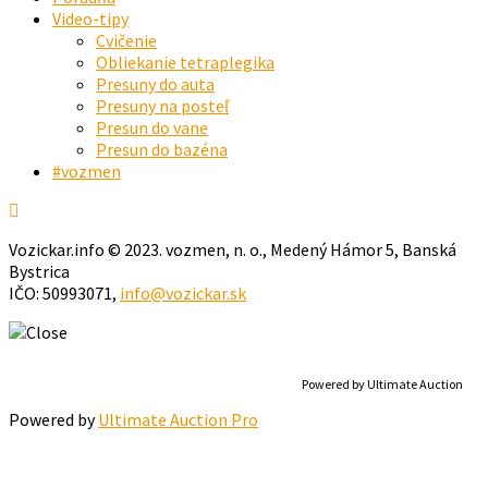
Video-tipy
Cvičenie
Obliekanie tetraplegika
Presuny do auta
Presuny na posteľ
Presun do vane
Presun do bazéna
#vozmen
Vozickar.info © 2023. vozmen, n. o., Medený Hámor 5, Banská
Bystrica
IČO: 50993071,
info@vozickar.sk
Powered by Ultimate Auction
Powered by
Ultimate Auction Pro