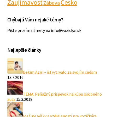
Zaujímavosť
Česko
Zábava
Chýbajú Vám nejaké témy?
Píšte prosím námety na info@vozickar.sk
Najlepšie články
Bekim Aziri – ísť vytrvalo za svojím cieľom
13.7.2016
TÉMA: Peňažný príspevok na kúpu osobného
auta
15.3.2018
Ideálne výšky a vzdialenosti pre vozičkára