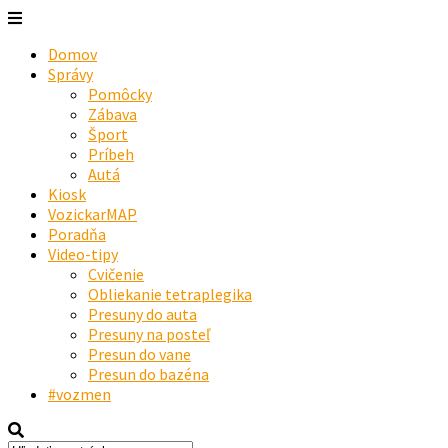
Domov
Správy
Pomôcky
Zábava
Šport
Príbeh
Autá
Kiosk
VozickarMAP
Poradňa
Video-tipy
Cvičenie
Obliekanie tetraplegika
Presuny do auta
Presuny na posteľ
Presun do vane
Presun do bazéna
#vozmen