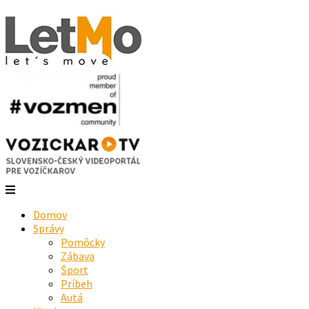
Domov
Správy
Pomôcky
Zábava
Šport
Príbeh
Autá