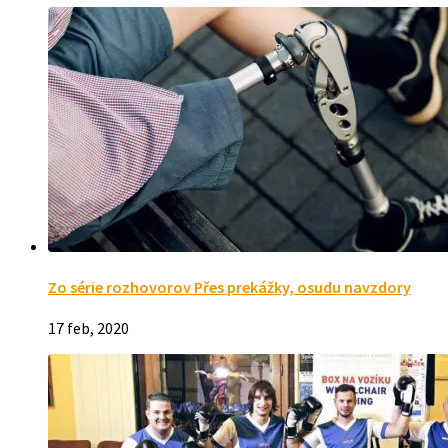
Zo série rozhovorov Přes prekážky, osudu navzdory
17 feb, 2020