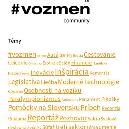
Témy
#vozmen
Cestovanie
Autá
Bariéry
Boccia
Anketa
Financie
Cvičenie
eSalón
Erotika
Handbike
Cyklistika
Inšpirácia
Inovácie
Komentár
História
Hokej
Legislatíva
Moderné technológie
Liečba
Osobnosti na vozíku
Obdarení
Paralympionizmus
Pikošky
Parlament
Parkovanie
Pomôcky na Slovensku
Príbeh
Recenzia
Reportáž
Rozhovor
Salón
Reklama
Svalová
tretí sektor
Súťaž
umenie
téma
dystrofia
Sviatky