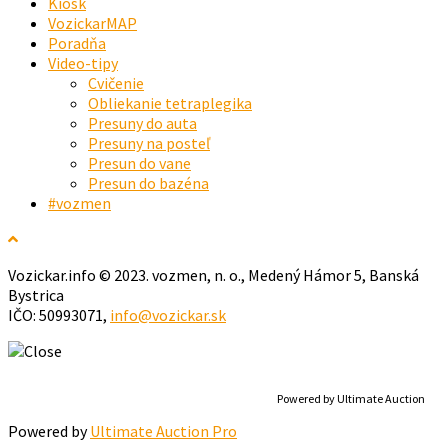
Kiosk
VozickarMAP
Poradňa
Video-tipy
Cvičenie
Obliekanie tetraplegika
Presuny do auta
Presuny na posteľ
Presun do vane
Presun do bazéna
#vozmen
Vozickar.info © 2023. vozmen, n. o., Medený Hámor 5, Banská
Bystrica
IČO: 50993071,
info@vozickar.sk
Powered by Ultimate Auction
Powered by
Ultimate Auction Pro