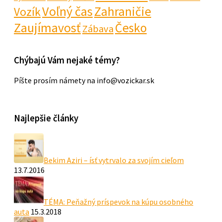
Voľný čas
Zahraničie
Vozík
Zaujímavosť
Česko
Zábava
Chýbajú Vám nejaké témy?
Píšte prosím námety na info@vozickar.sk
Najlepšie články
Bekim Aziri – ísť vytrvalo za svojím cieľom
13.7.2016
TÉMA: Peňažný príspevok na kúpu osobného
auta
15.3.2018