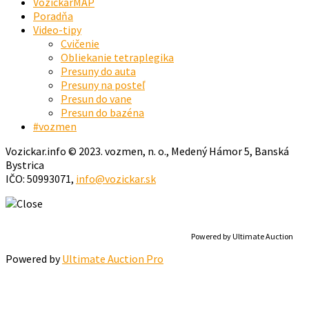
VozickarMAP
Poradňa
Video-tipy
Cvičenie
Obliekanie tetraplegika
Presuny do auta
Presuny na posteľ
Presun do vane
Presun do bazéna
#vozmen
Vozickar.info © 2023. vozmen, n. o., Medený Hámor 5, Banská
Bystrica
IČO: 50993071,
info@vozickar.sk
Powered by Ultimate Auction
Powered by
Ultimate Auction Pro