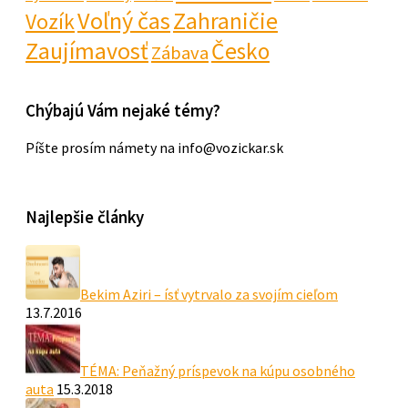
Voľný čas
Zahraničie
Vozík
Zaujímavosť
Česko
Zábava
Chýbajú Vám nejaké témy?
Píšte prosím námety na info@vozickar.sk
Najlepšie články
Bekim Aziri – ísť vytrvalo za svojím cieľom
13.7.2016
TÉMA: Peňažný príspevok na kúpu osobného
auta
15.3.2018