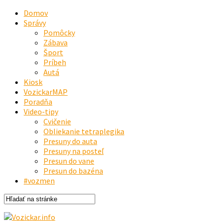
Domov
Správy
Pomôcky
Zábava
Šport
Príbeh
Autá
Kiosk
VozickarMAP
Poradňa
Video-tipy
Cvičenie
Obliekanie tetraplegika
Presuny do auta
Presuny na posteľ
Presun do vane
Presun do bazéna
#vozmen