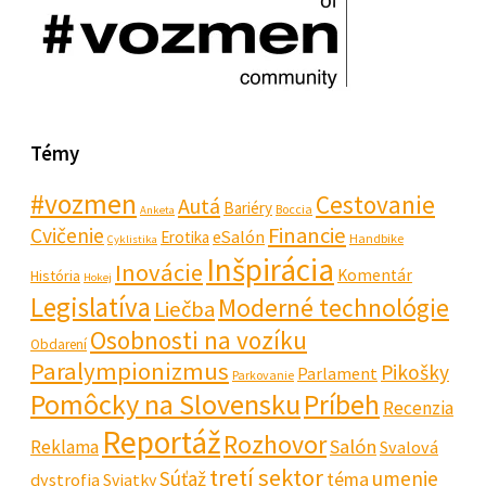
Témy
#vozmen
Cestovanie
Autá
Bariéry
Boccia
Anketa
Financie
Cvičenie
eSalón
Erotika
Handbike
Cyklistika
Inšpirácia
Inovácie
Komentár
História
Hokej
Legislatíva
Moderné technológie
Liečba
Osobnosti na vozíku
Obdarení
Paralympionizmus
Pikošky
Parlament
Parkovanie
Pomôcky na Slovensku
Príbeh
Recenzia
Reportáž
Rozhovor
Salón
Reklama
Svalová
tretí sektor
Súťaž
umenie
téma
dystrofia
Sviatky