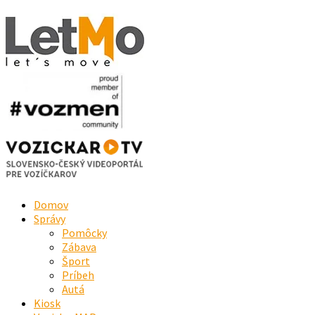
Domov
Správy
Pomôcky
Zábava
Šport
Príbeh
Autá
Kiosk