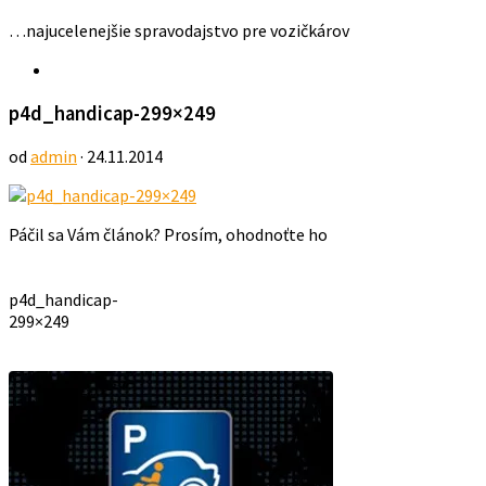
…najucelenejšie spravodajstvo pre vozičkárov
p4d_handicap-299×249
od
admin
· 24.11.2014
Páčil sa Vám článok? Prosím, ohodnoťte ho
p4d_handicap-
299×249