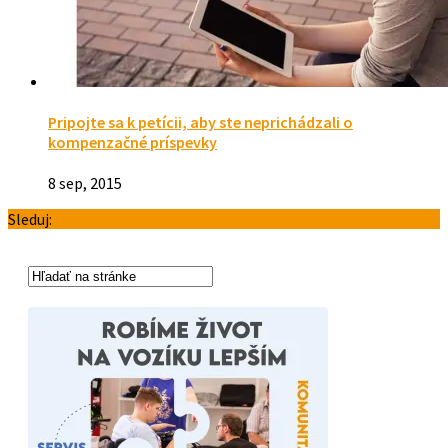
Pripojte sa k petícii, aby ste neprichádzali o
kompenzačné príspevky
8 sep, 2015
Sleduj: